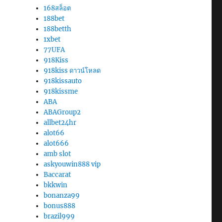
168สล็อต
188bet
188betth
1xbet
77UFA
918Kiss
918kiss ดาวน์โหลด
918kissauto
918kissme
ABA
ABAGroup2
allbet24hr
alot66
alot666
amb slot
askyouwin888 vip
Baccarat
bkkwin
bonanza99
bonus888
brazil999