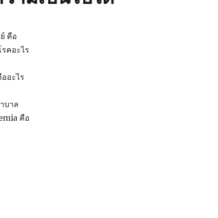
์ คือ
อโรคอะไร
คืออะไร
ยาบาล
mia คือ