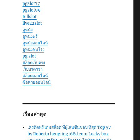
pgslot77
pgslot99
fullslot
live22slot
ดูหนัง
ดูหนังฟรี
ดูหนังออนไลน์
ดูหนังชนโรง
pg slot
สล็อตเว็บตรง
เว็บบาคาร่า
สล็อตออนไลน์
ซื้อหวยออนไลน์
เรื่องล่าสุด
เครดิตฟรี เกมสล็อต ที่ผู้เล่นชื่นชอบ ที่สุด Top 57
by Roberto hengjing168d.com Lucky box