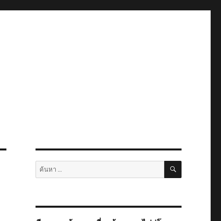
ค้นหา
ค้นหา: