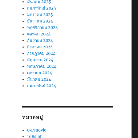
มีนาคม 2025
กุมภาพันธ์ 2025
มกราคม 2025
ธันวาคม 2024
พฤศจิกายน 2024
ตุลาคม 2024
กันยายน 2024
สิงหาคม 2024
กรกฎาคม 2024
มิถุนายน 2024
พฤษภาคม 2024
เมษายน 2024
มีนาคม 2024
กุมภาพันธ์ 2024
หมวดหมู่
037movie
168slot