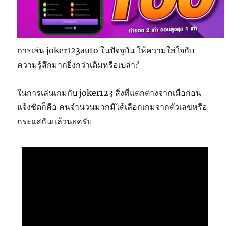
การเล่น joker123auto ในปัจจุบัน ให้ความใส่ใจกับ
ความรู้สึกมากยิ่งกว่าเดิมหรือเปล่า?
ในการเล่นเกมกับ joker123 สิ่งที่แตกต่างจากเมื่อก่อน
แจ้งชัดก็คือ คนจำนวนมากมิได้เลือกเกมจากตัวเลขหรือ
กระแสกันแล้วนะครับ