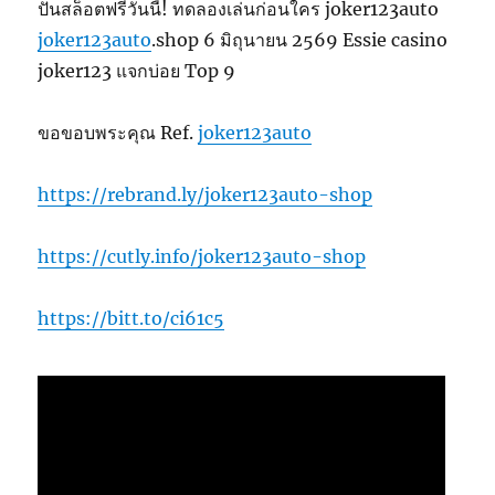
ปั่นสล็อตฟรีวันนี้! ทดลองเล่นก่อนใคร joker123auto
joker123auto
.shop 6 มิถุนายน 2569 Essie casino
joker123 แจกบ่อย Top 9
ขอขอบพระคุณ Ref.
joker123auto
https://rebrand.ly/joker123auto-shop
https://cutly.info/joker123auto-shop
https://bitt.to/ci61c5