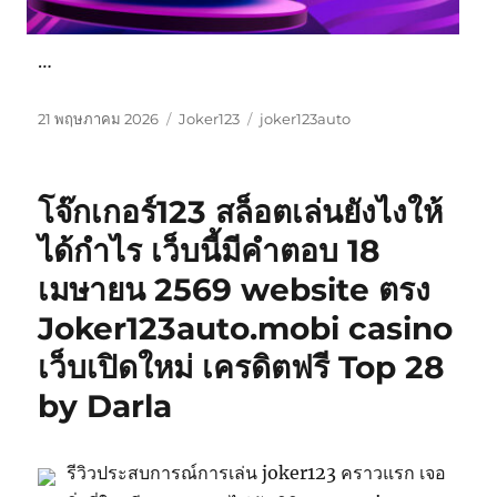
…
เขียน
หมวด
ป้าย
21 พฤษภาคม 2026
Joker123
joker123auto
เมื่อ
หมู่
กำกับ
โจ๊กเกอร์123 สล็อตเล่นยังไงให้
ได้กำไร เว็บนี้มีคำตอบ 18
เมษายน 2569 website ตรง
Joker123auto.mobi casino
เว็บเปิดใหม่ เครดิตฟรี Top 28
by Darla
รีวิวประสบการณ์การเล่น joker123 คราวแรก เจอ