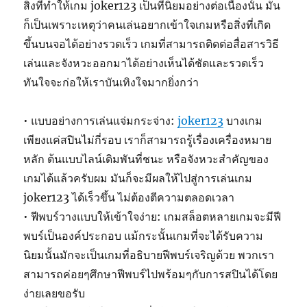
สิ่งที่ทำให้เกม joker123 เป็นที่นิยมอย่างต่อเนื่องนั้น มัน
ก็เป็นเพราะเหตุว่าคนเล่นอยากเข้าใจเกมหรือสิ่งที่เกิด
ขึ้นบนจอได้อย่างรวดเร็ว เกมที่สามารถติดต่อสื่อสารวิธี
เล่นและจังหวะออกมาได้อย่างเห็นได้ชัดและรวดเร็ว
ทันใจจะก่อให้เราบันเทิงใจมากยิ่งกว่า
• แบบอย่างการเล่นแจ่มกระจ่าง:
joker123
บางเกม
เพียงแค่สปินไม่กี่รอบ เราก็สามารถรู้เรื่องเครื่องหมาย
หลัก ต้นแบบไลน์เดิมพันที่ชนะ หรือจังหวะสำคัญของ
เกมได้แล้วครับผม มันก็จะมีผลให้ไปสู่การเล่นเกม
joker123 ได้เร็วขึ้น ไม่ต้องตีความตลอดเวลา
• ฟีพบร์วางแบบให้เข้าใจง่าย: เกมสล็อตหลายเกมจะมีฟี
พบร์เป็นองค์ประกอบ แม้กระนั้นเกมที่จะได้รับความ
นิยมนั้นมักจะเป็นเกมที่อธิบายฟีพบร์เจริญด้วย พวกเรา
สามารถค่อยๆศึกษาฟีพบร์ไปพร้อมๆกับการสปินได้โดย
ง่ายเลยขอรับ