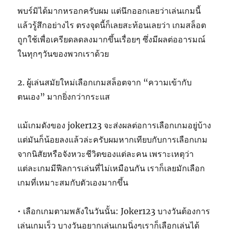
พบร์มิได้มากหรอกครับผม แต่นึกออกเลยว่าเล่นเกมนี้
แล้วรู้สึกอย่างไร ตรงจุดนี้ก็เลยสะท้อนเลยว่า เกมสล็อต
ถูกใช้เพื่อเครียดลดลงมากขึ้นเรื่อยๆ ซึ่งมีผลต่ออารมณ์
ในทุกๆวันของพวกเราด้วย
2. ผู้เล่นสมัยใหม่เลือกเกมสล็อตจาก “ความเข้ากับ
ตนเอง” มากยิ่งกว่ากระแส
แม้เกมดังของ joker123 จะส่งผลต่อการเลือกเกมอยู่บ้าง
แต่มันก็น้อยลงแล้วล่ะครับผมหากเทียบกับการเลือกเกม
จากนิสัยหรือจังหวะชีวิตของแต่ละคน เพราะเหตุว่า
แต่ละเกมมีฟีลการเล่นที่ไม่เหมือนกัน เราก็เลยมักเลือก
เกมที่เหมาะสมกับตัวเองมากขึ้น
• เลือกเกมตามพลังในวันนั้น: Joker123 บางวันต้องการ
เล่นเกมเร็ว บางวันอยากเล่นเกมนิ่งๆเราก็เลือกเล่นได้