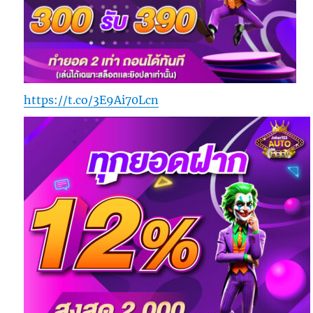
https://t.co/3E9Ai70Lcn