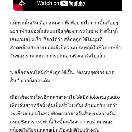
แม้กระนั้นเริ่มเลือกเกมจากฟีลที่อยากได้มากขึ้นเรื่อยๆ
อยากพักสมองก็เล่นเกมชิลๆต้องการเล่นช่วงว่างสั้นๆก็
เล่นเกมสปินเร็ว เรียกได้ว่า สล็อตถูกใช้ในมุมที่
สอดคล้องกับอารมณ์แล้วก็ความประพฤติในชีวิตประจำ
วันของเรามากกว่าการเล่นเอาจริงเอาจังไปแล้ว
1. สล็อตออนไลน์กำลังถูกใช้เป็น “ตอนหยุดพักขนาด
สั้น” มากยิ่งกว่าเดิม
เพื่อนพ้องผมใครอีกหลายๆคนไม่ได้เปิด joker123auto
เพื่อเล่นยาวหรือนั่งลุ้นเป็นชั่วโมงกันแล้วนะครับ แต่ว่า
จะเข้าเล่นเกมในช่วงพักตอนกลางวันสั้นๆระหว่างวัน
แทน ซึ่งการกระทำนี้เกิดขึ้นหลังจากการเข้ามาของ
สล็อตมือถือจนกลายเป็นเรื่องปกติไปแล้วครับ