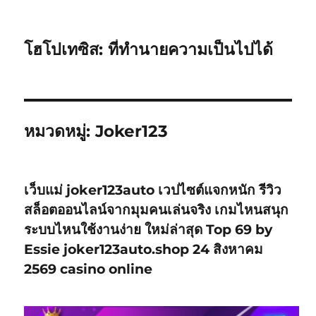
โฮโปเทซิส: ที่ทำนายความเป็นไปได้
หมวดหมู่:
Joker123
เว็บแม่ joker123auto เวปไซต์แจกหนัก รีวิว
สล็อตออนไลน์จากมุมคนเล่นจริง เกมไหนสนุก
ระบบไหนใช้งานง่าย ใหม่ล่าสุด Top 69 by
Essie joker123auto.shop 24 สิงหาคม
2569 casino online