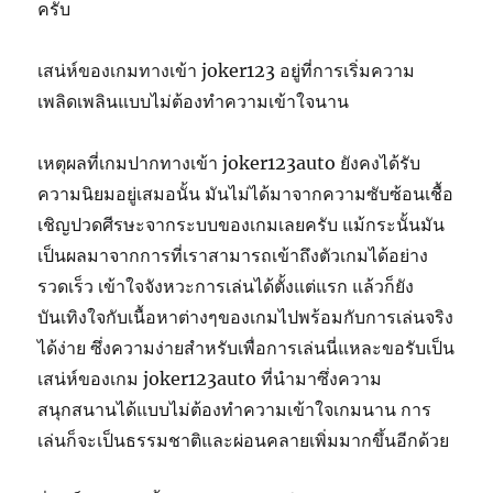
ครับ
เสน่ห์ของเกมทางเข้า joker123 อยู่ที่การเริ่มความ
เพลิดเพลินแบบไม่ต้องทำความเข้าใจนาน
เหตุผลที่เกมปากทางเข้า joker123auto ยังคงได้รับ
ความนิยมอยู่เสมอนั้น มันไม่ได้มาจากความซับซ้อนเชื้อ
เชิญปวดศีรษะจากระบบของเกมเลยครับ แม้กระนั้นมัน
เป็นผลมาจากการที่เราสามารถเข้าถึงตัวเกมได้อย่าง
รวดเร็ว เข้าใจจังหวะการเล่นได้ตั้งแต่แรก แล้วก็ยัง
บันเทิงใจกับเนื้อหาต่างๆของเกมไปพร้อมกับการเล่นจริง
ได้ง่าย ซึ่งความง่ายสำหรับเพื่อการเล่นนี่แหละขอรับเป็น
เสน่ห์ของเกม joker123auto ที่นำมาซึ่งความ
สนุกสนานได้แบบไม่ต้องทำความเข้าใจเกมนาน การ
เล่นก็จะเป็นธรรมชาติและผ่อนคลายเพิ่มมากขึ้นอีกด้วย