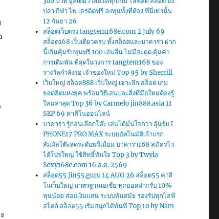
300 บาท ยูสเดียว เล่นได้ทุกเกม ไลฟ์สด สล็อต ยิง
ปลา กีฬา ไพ่ เครดิตฟรี ลงทุนทั้งที่ต้อง ที่นี่เท่านั้น
12 กันยา 26
ย
สล็อตเว็บตรง tangtem168e.com 2 July 69
ง
สล็อต168 เว็บเดียวครบ ทั้งสล็อตและบาคาร่า ฝาก
นี้เกินคุ้มรับทุนฟรี 100 เล่นลื่น ไม่มีสะดุด คุ้มค่า
การเดิมพัน ที่สุดในวงการ tangtem168 ของ
รางวัลกำลังรอ เจ้าของใหม่ Top 95 by Sherrill
เว็บใหญ่ สล็อต888 เว็บใหญ่ เจาะลึก สล็อต เกม
ยอดฮิตแห่งยุค พร้อมวิธีเล่นและสิ่งที่มือใหม่ต้องรู้
ใหม่ล่าสุด Top 36 by Carmelo jin888.asia 11
น
SEP 69 คาสิโนออนไลน์
บาคาร่า รู้ก่อนเลือกโต๊ะ เล่นได้มั่นใจกว่า ลุ้นรับ I
PHONE17 PRO MAX ระบบอัตโนมัติเจ้าแรก
สัมผัสโต๊ะสดระดับพรีเมียม บาคาร่า168 สมัครไว
ได้โปรใหญ่ ใช้สิทธิ์ทันใจ Top 3 by Twyla
Sexy168c.com 16 ส.ค. 2569
สล็อต55 Jin55.guru 14 AUG 26 สล็อต55 คาสิ
โนเว็บใหญ่ มาตรฐานเอเชีย ทุกยอดฝากรับ 10%
ทุนน้อย สอยเงินแสน ระบบทันสมัย รองรับทุกไลฟ์
สไตล์ สล็อต55 เริ่มสนุกได้ทันที Top 10 by Nam
าะ