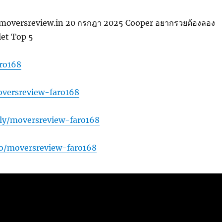
8 moversreview.in 20 กรกฎา 2025 Cooper อยากรวยต้องลอง
let Top 5
aro168
moversreview-faro168
.ly/moversreview-faro168
nfo/moversreview-faro168