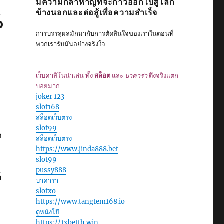
มีความกล้าหาญที่จะก้าวออกไปสู่โลก
ข้างนอกและต่อสู้เพื่อความสำเร็จ
%
การบรรลุผลมักมากับการตัดสินใจของเราในตอนที่
พวกเรารับมันอย่างจริงใจ
เว็บคาสิโนน่าเล่น ทั้ง
สล็อต
และ
บาคาร่า
ตึงจริงแตก
บ่อยมาก
joker 123
slot168
สล็อตเว็บตรง
slot99
ก
สล็อตเว็บตรง
https://www.jinda888.bet
slot99
pussy888
์
บาคาร่า
slotxo
https://www.tangtem168.io
ดูหนังโป๊
https://1xbetth.win