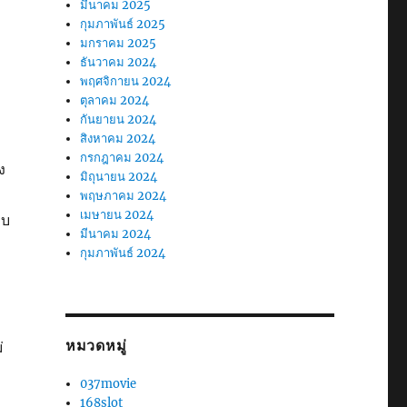
มีนาคม 2025
กุมภาพันธ์ 2025
มกราคม 2025
ธันวาคม 2024
พฤศจิกายน 2024
ม
ตุลาคม 2024
กันยายน 2024
สิงหาคม 2024
กรกฎาคม 2024
ง
มิถุนายน 2024
พฤษภาคม 2024
เมษายน 2024
บบ
มีนาคม 2024
กุมภาพันธ์ 2024
หมวดหมู่
่
037movie
168slot