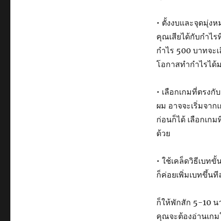
• ตั้งงบและจุดมุ่ง
คุณเสียได้กับกำไรท
กำไร 500 บาทจะเลิ
โอกาสทำกำไรได้มาก
• เลือกเกมที่ตรงกั
ผม อาจจะเริ่มจากเ
ก่อนก็ได้ เลือกเกมท
ด้วย
• ใช้เคล็ดวิธีเบทข
ก็ค่อยเพิ่มเบทขึ้นท
ก็ให้พักสัก 5-10 
คุณจะต้องอ่านเกม