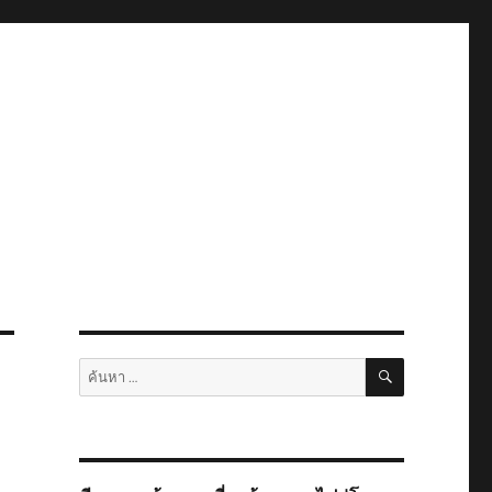
ค้นหา
ค้นหา: