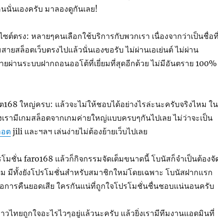
คนนั่นเองครับ มาลองดูกันเลย!
ไซต์ตรง: หลายๆคนเลือกใช้บริการกับพวกเรา เนื่องจากว่าเป็นชื่อที
สายสล็อตเว็บตรงไปแล้วนั่นเองขอรับ ไม่ผ่านเอเย่นต์ ไม่ผ่าน
ผ่านระบบฝากถอนออโต้ที่เยี่ยมที่สุดอีกด้วย ไม่มีอันตราย 100%
อต168 ใหญ่ครบ: แล้วจะไม่ให้ชอบได้อย่างไรล่ะนะครับจริงไหม ใน
องเรามีเกมสล็อตจากเกมค่ายใหญ่แบบครบๆกันไปเลย ไม่ว่าจะเป็น
็อต
jili และฯลฯ เล่นง่ายไม่ต้องย้ายเว็บไปเลย
รโมชั่น faro168 แล้วก็กิจกรรมจัดเต็มขนาดนี้ โบนัสก็จำเป็นต้องจั
ับผม มีทั้งยังโปรโมชั่นสำหรับสมาชิกใหม่โดยเฉพาะ โบนัสฝากแรก
อการคืนยอดเสีย ใครกันแน่ที่ถูกใจโปรโมชั่นชื่นชอบแน่นอนครับ
ชาวไทยถูกใจอะไรไวๆอยู่แล้วนะครับ แล้วยิ่งเรามีทีมงานแอดมินที่