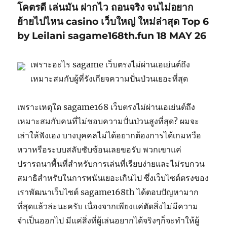
โคตรดี เล่นมัน ฝากไว ถอนจริง จนไม่อยาก
ย้ายไปไหน casino เว็บใหญ่ ใหม่ล่าสุด Top 6
by Leilani sagame168th.fun 18 MAY 26
เพราะอะไร sagame เว็บตรงไม่ผ่านเอเย่นต์ถึง
เหมาะสมกับผู้ที่รังเกียจความปั่นป่วนเยอะที่สุด
เพราะเหตุใด sagame168 เว็บตรงไม่ผ่านเอเย่นต์ถึง
เหมาะสมกับคนที่ไม่ชอบความปั่นป่วนสูงที่สุด? ผมจะ
เล่าให้ฟังเอง บางบุคคลไม่ได้อยากต้องการได้เกมหวือ
หวาหรือระบบสลับซับซ้อนเลยขอรับ พวกเขาแค่
ปรารถนาพื้นที่สำหรับการเล่นที่เรียบง่ายและไม่รบกวน
สมาธิสำหรับในการพนันเยอะเกินไป ซึ่งเว็บไซต์ตรงของ
เราพัฒนาเว็บไซต์ sagame168th ได้ตอบปัญหามาก
ที่สุดแล้วล่ะนะครับ เนื่องจากเพียงแค่ตัดสิ่งไม่มีความ
จำเป็นออกไป มีแค่สิ่งที่ผู้เล่นอยากได้จริงๆก็จะทำให้ผู้