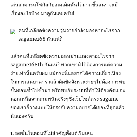
เล่นสามารถโฟกัสกับเกมเดิมพันได้มากขึ้นแน่ๆ จะมี
เรื่องอะไรบ้าง มาดูกันเลยครับ!
คนที่เกลียดชังความวุ่นวายกำลังมองหาอะไรจาก
sagame168 กันแน่?
แล้วคนที่เกลียดชังความอลหม่านมองหาอะไรจาก
sagame168th กันแน่? พวกเขามิได้ต้องการแค่ความ
ง่ายเท่านั้นครับผม แม้กระนั้นอยากได้ความเกี่ยวเนื่อง
ในการเล่นบาคาร่าแล้วผิดขัดจังหวะง่ายๆไม่ต้องการพบ
ขั้นตอนซ้ำไปซ้ำมา หรือพบกับระบบที่ทำให้ต้องคิดเยอะ
นอกเหนือจากเกมพนันจริงๆซึ่งเว็บไซต์ตรง sagame
ของเราก็วางแบบให้ตรงกับความอยากได้เยอะที่สุดแล้ว
นั่นเองครับ
1. ลดขั้นในตอนที่ไม่สำคัญตั้งแต่เริ่มเล่น