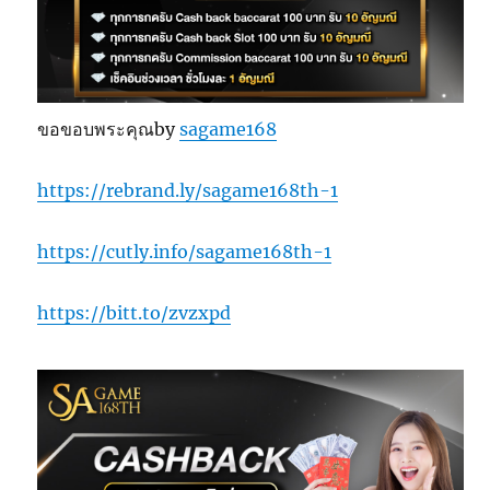
ขอขอบพระคุณby
sagame168
https://rebrand.ly/sagame168th-1
https://cutly.info/sagame168th-1
https://bitt.to/zvzxpd