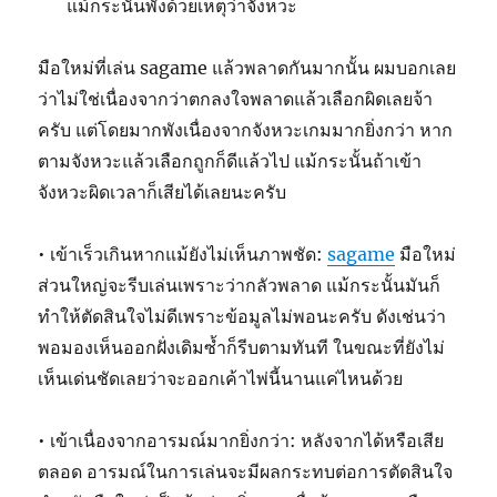
แม้กระนั้นพังด้วยเหตุว่าจังหวะ
มือใหม่ที่เล่น sagame แล้วพลาดกันมากนั้น ผมบอกเลย
ว่าไม่ใช่เนื่องจากว่าตกลงใจพลาดแล้วเลือกผิดเลยจ้า
ครับ แต่โดยมากพังเนื่องจากจังหวะเกมมากยิ่งกว่า หาก
ตามจังหวะแล้วเลือกถูกก็ดีแล้วไป แม้กระนั้นถ้าเข้า
จังหวะผิดเวลาก็เสียได้เลยนะครับ
• เข้าเร็วเกินหากแม้ยังไม่เห็นภาพชัด:
sagame
มือใหม่
ส่วนใหญ่จะรีบเล่นเพราะว่ากลัวพลาด แม้กระนั้นมันก็
ทำให้ตัดสินใจไม่ดีเพราะข้อมูลไม่พอนะครับ ดังเช่นว่า
พอมองเห็นออกฝั่งเดิมซ้ำก็รีบตามทันที ในขณะที่ยังไม่
เห็นเด่นชัดเลยว่าจะออกเค้าไพ่นี้นานแค่ไหนด้วย
• เข้าเนื่องจากอารมณ์มากยิ่งกว่า: หลังจากได้หรือเสีย
ตลอด อารมณ์ในการเล่นจะมีผลกระทบต่อการตัดสินใจ