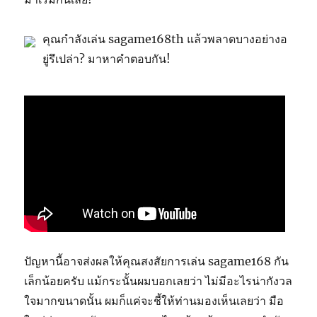
คุณกำลังเล่น sagame168th แล้วพลาดบางอย่างอ
ยู่รึเปล่า? มาหาคำตอบกัน!
ปัญหานี้อาจส่งผลให้คุณสงสัยการเล่น sagame168 กัน
เล็กน้อยครับ แม้กระนั้นผมบอกเลยว่า ไม่มีอะไรน่ากังวล
ใจมากขนาดนั้น ผมก็แค่จะชี้ให้ท่านมองเห็นเลยว่า มือ