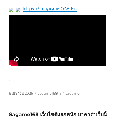
https://t.co/x9oeDYWfKn
…
เขียน
หมวด
ป้าย
6 เมษายน 2026
sagame168th
sagame
เมื่อ
หมู่
กำกับ
Sagame168 เว็บไซต์แจกหนัก บาคาร่าเว็บนี้