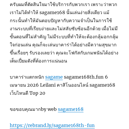
ครับผมที่ตัดสินใจมาใช้บริการกับพวกเรา เพราะว่าพวก
เราไม่ได้ทำให้ sagame168 นั้นเล่นง่ายสิ่งเดียว แม้
กระนั้นทำให้มันตอบปัญหากับความจำเป็นในการใช้
งานระบบที่เรียบง่ายและไม่สลับซับซ้อนอีกด้วย เมื่อไม่มี
ขั้นตอนที่ไม่สำคัญ ไม่มีระบบที่ทำให้จะต้องกลุ้มอกกลุ้ม
ใจก่อนเล่น คุณก็จะเล่นบาคาร่าได้อย่างมีความสุขมาก
ขึ้นเรื่อยๆ รับรองเลยว่า คุณจะโฟกัสกับเกมพนันได้อย่าง
เต็มเปี่ยมดังที่ต้องการแน่นอน
บาคาร่าแตกหนัก
sagame
sagame168th.fun 6
เมษายน 2026 Leilani คาสิโนออนไลน์ sagame168
เว็บไหนดี Top 20
ขอขอบคุณมากby web
sagame168
https://rebrand.ly/sagame168th-fun