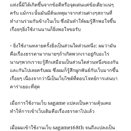
แห่งนี้มิได้เกิดขึ้นจากข้อดีหรือจุดเด่นแค่ข้อเดียวแน่ๆ
ครับ แม้กระนั้นมันมีต้นเหตุมาจากส่วนต่างๆสถานที่
ทำงานร่วมกันข้างในเว็บ ซึ่งมันทำให้ผมรู้สึกพอใจขึ้น
เรื่อยๆยิ่งใช้งานนานก็ยิ่งพอใจขอรับ
• ยิ่งใช้งานหลายครั้งยิ่งเป็นส่วนใดส่วนหนึ่ง: ผมว่ามัน
คือเรื่องธรรดามากมายๆถ้าเกิดพวกเราอยู่กับอะไร
นานๆพวกเราจะรู้สึกเสมือนเป็นส่วนใดส่วนหนึ่งของกัน
และกันไปเลยครับผม ซึ่งผมก็รู้สึกผูกพันธ์กับเว็บมากขึ้น
เรื่อยๆ เนื่องจากว่านี่เป็นเว็บไซต์ที่ตอบโจทย์การเล่นบา
คาร่าเยอะที่สุด
เมื่อการใช้งานเว็บ sagame แปลงเป็นความคุ้นเคย
ทำให้การเข้าเว็บเดิมคือเรื่องธรรดาไปแล้ว
เมื่อผมเข้าใช้งานเว็บ sagame168th จนถึงแปลงเป็น