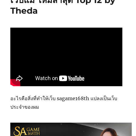
เว็บแม่ ใหม่ล่าสุด Top 12 by
Theda
อะไรคือสิ่งที่ทำให้เว็บ sagame168th แปลงเป็นเว็บ
ประจำของผม