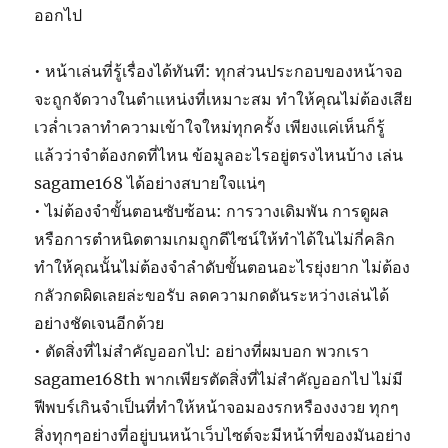
ออกไป
• หน้าเล่นที่รู้เรื่องได้ทันที: ทุกส่วนประกอบของหน้าจอ
จะถูกจัดวางในตำแหน่งที่เหมาะสม ทำให้คุณไม่ต้องเสีย
เวล่ำเวลาทำความเข้าใจใหม่ทุกครั้ง เพียงแค่เห็นก็รู้
แล้วว่าจำต้องกดที่ไหน ข้อมูลอะไรอยู่ตรงไหนบ้าง เล่น
sagame168 ได้อย่างสบายใจแน่ๆ
• ไม่ต้องจำขั้นตอนซับซ้อน: การวางเดิมพัน การดูผล
หรือการตำหนิดตามเกมถูกดีไซน์ให้ทำได้ในไม่กี่คลิก
ทำให้คุณนั้นไม่ต้องจำลำดับขั้นตอนอะไรยุ่งยาก ไม่ต้อง
กลัวกดผิดเลยล่ะขอรับ ลดความกดดันระหว่างเล่นได้
อย่างชัดเจนอีกด้วย
• ตัดสิ่งที่ไม่สำคัญออกไป: อย่างที่ผมบอก พวกเรา
sagame168th พากเพียรตัดสิ่งที่ไม่สำคัญออกไป ไม่มี
ฟีพบร์เกินจำเป็นที่ทำให้หน้าจอมองรกหรืองงงวย ทุกๆ
สิ่งทุกๆอย่างที่อยู่บนหน้าเว็บไซต์จะมีหน้าที่ของมันอย่าง