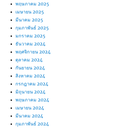
พฤษภาคม 2025
เมษายน 2025
มีนาคม 2025
กุมภาพันธ์ 2025
มกราคม 2025
ธันวาคม 2024
พฤศจิกายน 2024
ตุลาคม 2024
กันยายน 2024
สิงหาคม 2024
กรกฎาคม 2024
มิถุนายน 2024
พฤษภาคม 2024
เมษายน 2024
มีนาคม 2024
กุมภาพันธ์ 2024