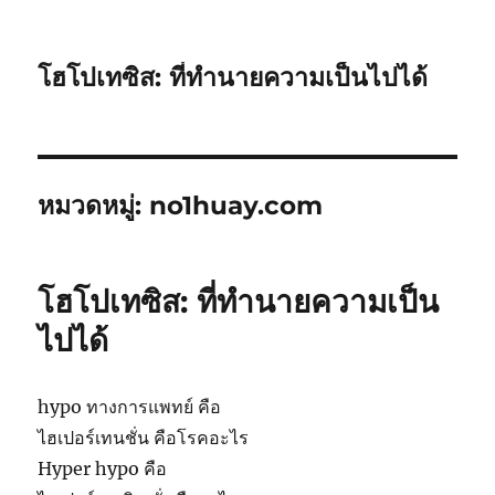
โฮโปเทซิส: ที่ทำนายความเป็นไปได้
หมวดหมู่:
no1huay.com
โฮโปเทซิส: ที่ทำนายความเป็น
ไปได้
hypo ทางการแพทย์ คือ
ไฮเปอร์เทนชั่น คือโรคอะไร
Hyper hypo คือ