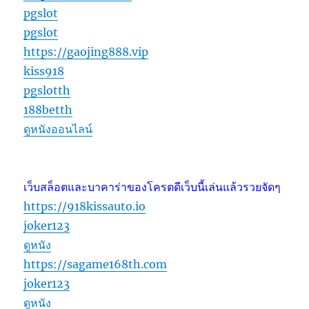
pgslot
pgslot
https://gaojing888.vip
kiss918
pgslotth
188betth
ดูหนังออนไลน์
เว็บสล็อตและบาคาร่าของโครตดีเว็บนี้เล่นแล้วรวยจัดๆ
https://918kissauto.io
joker123
ดูหนัง
https://sagame168th.com
joker123
ดูหนัง