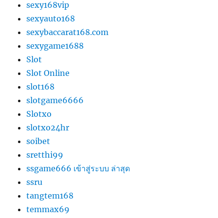
sexy168vip
sexyauto168
sexybaccarat168.com
sexygame1688
Slot
Slot Online
slot168
slotgame6666
Slotxo
slotxo24hr
soibet
sretthi99
ssgame666 เข้าสู่ระบบ ล่าสุด
ssru
tangtem168
temmax69