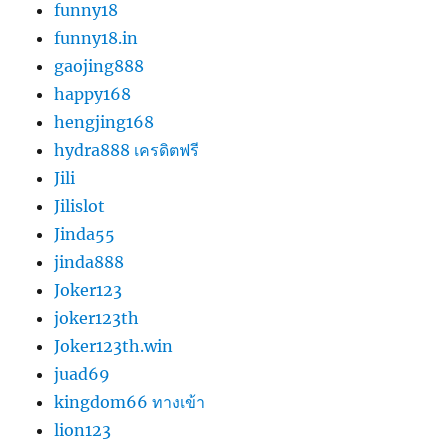
funny18
funny18.in
gaojing888
happy168
hengjing168
hydra888 เครดิตฟรี
Jili
Jilislot
Jinda55
jinda888
Joker123
joker123th
Joker123th.win
juad69
kingdom66 ทางเข้า
lion123