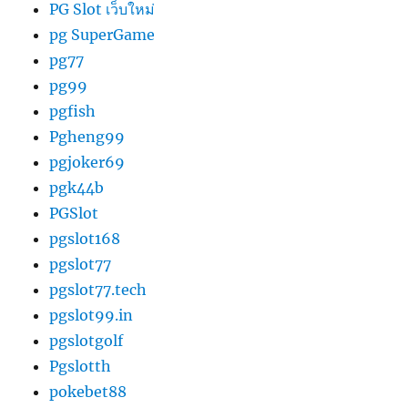
PG Slot เว็บใหม่
pg SuperGame
pg77
pg99
pgfish
Pgheng99
pgjoker69
pgk44b
PGSlot
pgslot168
pgslot77
pgslot77.tech
pgslot99.in
pgslotgolf
Pgslotth
pokebet88