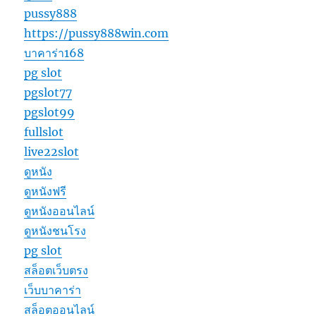
pussy888
https://pussy888win.com
บาคาร่า168
pg slot
pgslot77
pgslot99
fullslot
live22slot
ดูหนัง
ดูหนังฟรี
ดูหนังออนไลน์
ดูหนังชนโรง
pg slot
สล็อตเว็บตรง
เว็บบาคาร่า
สล็อตออนไลน์