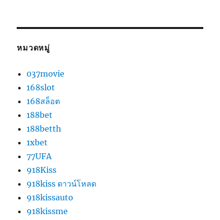
หมวดหมู่
037movie
168slot
168สล็อต
188bet
188betth
1xbet
77UFA
918Kiss
918kiss ดาวน์โหลด
918kissauto
918kissme