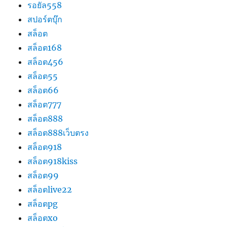
รอยัล558
สปอร์ตบุ๊ก
สล็อต
สล็อต168
สล็อต456
สล็อต55
สล็อต66
สล็อต777
สล็อต888
สล็อต888เว็บตรง
สล็อต918
สล็อต918kiss
สล็อต99
สล็อตlive22
สล็อตpg
สล็อตxo