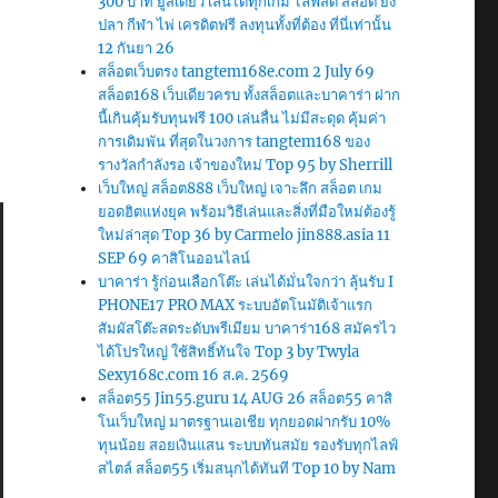
300 บาท ยูสเดียว เล่นได้ทุกเกม ไลฟ์สด สล็อต ยิง
ปลา กีฬา ไพ่ เครดิตฟรี ลงทุนทั้งที่ต้อง ที่นี่เท่านั้น
12 กันยา 26
สล็อตเว็บตรง tangtem168e.com 2 July 69
สล็อต168 เว็บเดียวครบ ทั้งสล็อตและบาคาร่า ฝาก
นี้เกินคุ้มรับทุนฟรี 100 เล่นลื่น ไม่มีสะดุด คุ้มค่า
การเดิมพัน ที่สุดในวงการ tangtem168 ของ
รางวัลกำลังรอ เจ้าของใหม่ Top 95 by Sherrill
เว็บใหญ่ สล็อต888 เว็บใหญ่ เจาะลึก สล็อต เกม
ยอดฮิตแห่งยุค พร้อมวิธีเล่นและสิ่งที่มือใหม่ต้องรู้
ใหม่ล่าสุด Top 36 by Carmelo jin888.asia 11
SEP 69 คาสิโนออนไลน์
บาคาร่า รู้ก่อนเลือกโต๊ะ เล่นได้มั่นใจกว่า ลุ้นรับ I
PHONE17 PRO MAX ระบบอัตโนมัติเจ้าแรก
สัมผัสโต๊ะสดระดับพรีเมียม บาคาร่า168 สมัครไว
ได้โปรใหญ่ ใช้สิทธิ์ทันใจ Top 3 by Twyla
Sexy168c.com 16 ส.ค. 2569
สล็อต55 Jin55.guru 14 AUG 26 สล็อต55 คาสิ
โนเว็บใหญ่ มาตรฐานเอเชีย ทุกยอดฝากรับ 10%
ทุนน้อย สอยเงินแสน ระบบทันสมัย รองรับทุกไลฟ์
สไตล์ สล็อต55 เริ่มสนุกได้ทันที Top 10 by Nam