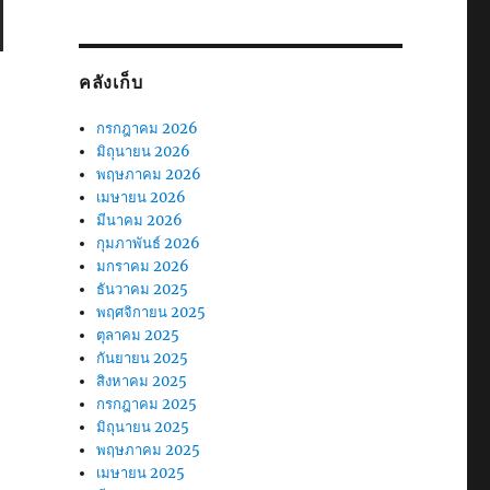
คลังเก็บ
กรกฎาคม 2026
มิถุนายน 2026
พฤษภาคม 2026
เมษายน 2026
มีนาคม 2026
กุมภาพันธ์ 2026
มกราคม 2026
ธันวาคม 2025
พฤศจิกายน 2025
ตุลาคม 2025
กันยายน 2025
สิงหาคม 2025
กรกฎาคม 2025
มิถุนายน 2025
พฤษภาคม 2025
เมษายน 2025