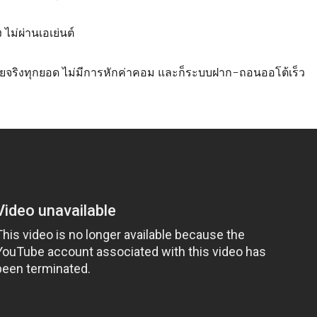
 ไม่ผ่านเอเย่นต์
ายจริงทุกยอด ไม่มีการหักค่าคอม และก็ระบบฝาก-ถอนออโต้เร็ว