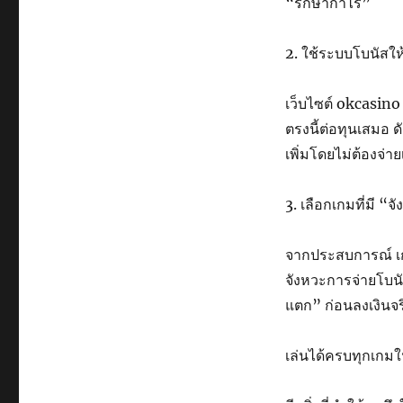
“รักษากำไร”
2. ใช้ระบบโบนัสให้
เว็บไซต์ okcasino
ตรงนี้ต่อทุนเสมอ ด
เพิ่มโดยไม่ต้องจ่ายเ
3. เลือกเกมที่มี “
จากประสบการณ์ เกม
จังหวะการจ่ายโบนั
แตก” ก่อนลงเงินจ
เล่นได้ครบทุกเกมใน