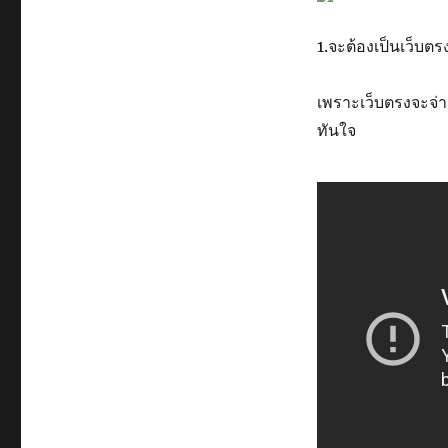
1.จะต้องเป็นเว็บตรง
เพราะเว็บตรงจะจ่
ทันใจ