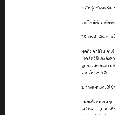
5.มีกลุ่มซัพพอร์ต 
เว็บไซต์ที่ดีจำต้
วิธีการทำเงินจากเว
พูดถึง คาสิโน คนจำ
“เคล็ดวิธีและจัง
ถูกลองผิด จนสรุปได
จากเว็บไซต์เดียว
1. วางแผนเงินให
ผมจะตั้งทุนเล่นทุก
แค่วันละ 1,000 เพี