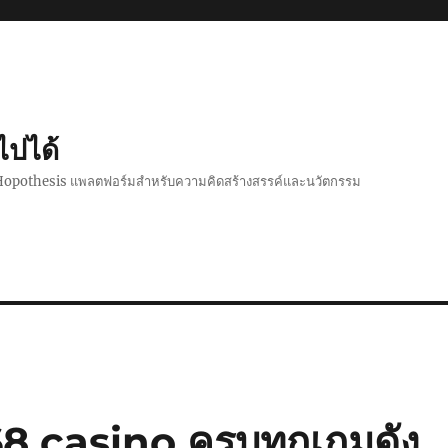
ไปได้
 Hopothesis แพลตฟอร์มสำหรับความคิดสร้างสรรค์และนวัตกรรม
8 casino ครบทุกเกมดัง