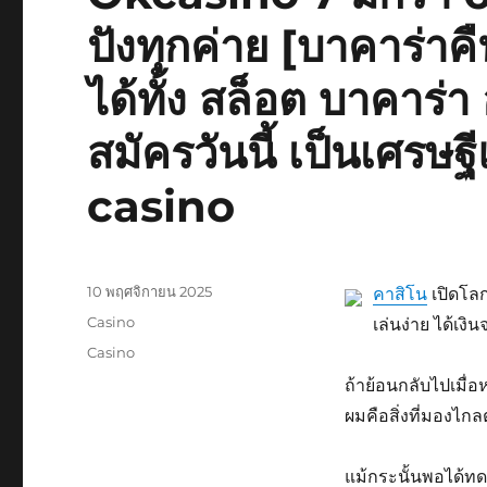
ปังทุกค่าย [บาคาร่าค
ได้ทั้ง สล็อต บาคาร่
สมัครวันนี้ เป็นเศร
casino
เขียน
10 พฤศจิกายน 2025
คาสิโน
เปิดโลก
เมื่อ
หมวด
Casino
เล่นง่าย ได้เงิน
หมู่
ป้าย
Casino
กำกับ
ถ้าย้อนกลับไปเมื่
ผมคือสิ่งที่มองไกลต
แม้กระนั้นพอได้ทดล