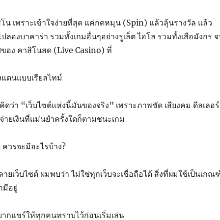
โน เพราะเข้าใจง่ายที่สุด แค่กดหมุน (Spin) แล้วลุ้นรางวัล แล้ว
ไปลองบาคาร่า รวมทั้งเกมอื่นๆอย่างรูเล็ต ไฮโล รวมทั้งเสือมังกร 
ของ คาสิโนสด (Live Casino) ที่
งแดนแบบเรียลไทม์
ิดว่า “เว็บไซต์แห่งนี้มันของจริง” เพราะภาพชัด เสียงคม ดีลเลอร์
จ่ายเงินที่แม่นยำครั้งใดก็ตามชนะเกม
ดี ควรจะมีอะไรบ้าง?
ยเว็บไซต์ ผมพบว่า ไม่ใช่ทุกเว็บจะเชื่อถือได้ สิ่งที่ผมใช้เป็นเกณฑ
มีอยู่
ยากแชร์ให้ทุกคนทราบไว้ก่อนเริ่มเล่น