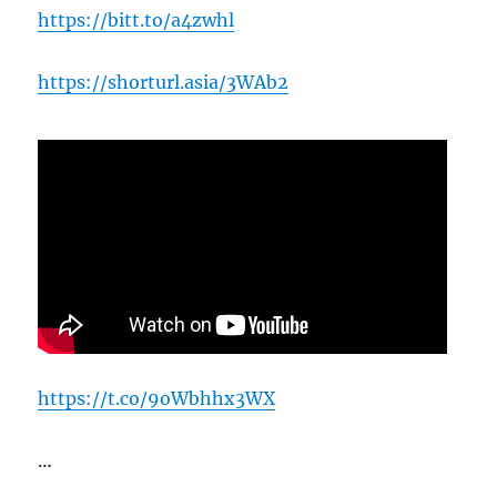
https://bitt.to/a4zwhl
https://shorturl.asia/3WAb2
https://t.co/9oWbhhx3WX
…