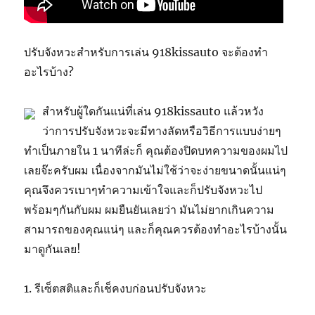
ปรับจังหวะสำหรับการเล่น 918kissauto จะต้องทำ
อะไรบ้าง?
สำหรับผู้ใดกันแน่ที่เล่น 918kissauto แล้วหวัง
ว่าการปรับจังหวะจะมีทางลัดหรือวิธีการแบบง่ายๆ
ทำเป็นภายใน 1 นาทีล่ะก็ คุณต้องปิดบทความของผมไป
เลยจ๊ะครับผม เนื่องจากมันไม่ใช้ว่าจะง่ายขนาดนั้นแน่ๆ
คุณจึงควรเบาๆทำความเข้าใจและก็ปรับจังหวะไป
พร้อมๆกันกับผม ผมยืนยันเลยว่า มันไม่ยากเกินความ
สามารถของคุณแน่ๆ และก็คุณควรต้องทำอะไรบ้างนั้น
มาดูกันเลย!
1. รีเซ็ตสติและก็เช็คงบก่อนปรับจังหวะ