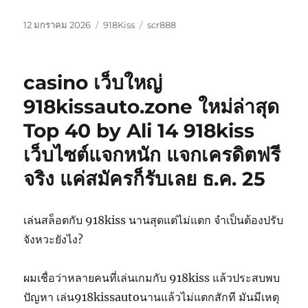
เขียน
หมวด
ป้าย
12 มกราคม 2026
918Kiss
scr888
เมื่อ
หมู่
กำกับ
casino เว็บใหญ่
918kissauto.zone ใหม่ล่าสุด
Top 40 by Ali 14 918kiss
เว็บไซต์แจกหนัก แจกเครดิตฟรี
จริง แค่สมัครก็รับเลย ธ.ค. 25
เล่นสล็อตกับ 918kiss นานสุดแต่ไม่แตก จำเป็นต้องปรับ
จังหวะยังไง?
ผมเชื่อว่าหลายคนที่เล่นเกมกับ 918kiss แล้วประสบพบ
ปัญหา เล่น918kissautoนานแล้วไม่แตกสักที มันมีเหตุ