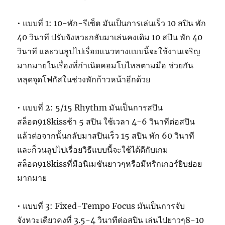
• แบบที่ 1: 10-พัก-รีเซ็ต มันเป็นการเล่นเร็ว 10 สปิน พัก
40 วินาที ปรับจังหวะกลับมาเล่นคงเดิม 10 สปิน พัก 40
วินาที และวนลูปไปเรื่อยแนวทางแบบนี้จะใช้งานเจริญ
มากมายในเรื่องที่กำเนิดคอมโบไหลตามมือ ช่วยกัน
หลุดจุดโฟกัสในช่วงพักก้าวหน้าอีกด้วย
• แบบที่ 2: 5/15 Rhythm มันเป็นการสปิน
สล็อต918kissช้า 5 สปิน ใช้เวลา 4-6 วินาทีต่อสปิน
แล้วต่อจากนั้นกลับมาสปินเร็ว 15 สปิน พัก 60 วินาที
และก็วนลูปไปเรื่อยวิธีแบบนี้จะใช้ได้ดีกับเกม
สล็อต918kissที่มีอนิเมชันยาวๆหรือมีทริกเกอร์ยิบย่อย
มากมาย
• แบบที่ 3: Fixed-Tempo Focus มันเป็นการจับ
จังหวะเดียวคงที่ 3.5-4 วินาทีต่อสปิน เล่นไปยาวๆ8-10