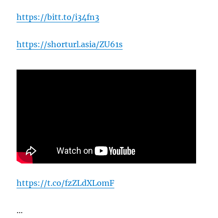
https://bitt.to/i34fn3
https://shorturl.asia/ZU61s
https://t.co/fzZLdXLomF
…