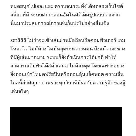
หมดสนุกไปเยอะแยะ ตราบจนกระทั่งได้ทดลองเว็บไซต์
สล็อตที่มี ระบบฝาก-ถอนอัตโนมัติเต็มรูปแบบ ต่อจาก
นั้นมาประสบการณ์การเล่นก็แปรไปอย่างสิ้นเชิง
scr888 ไม่ว่าจะเข้าเล่นผ่านมือถือหรือคอมพิวเตอร์ เกม
โหลดไว ไม่มีค้าง ไม่มีหลุดระหว่างหมุน ถึงแม้ว่าจะช่วง
ที่มีผู้เล่นมากมาย ระบบก็ยังดำเนินการได้ปกติ ทำให้
สามารถเดิมพันได้สม่ำเสมอ ไม่มีสะดุด โดยเฉพาะอย่าง
ยิ่งตอนเข้าโหมดฟรีสปินหรือตอนลุ้นแจ็คพอต ความลื่น
ไถลนี้สำคัญมาก เพราะทุกวินาทีมีผลกับความรู้สึกของผู้
เล่นจริงๆ