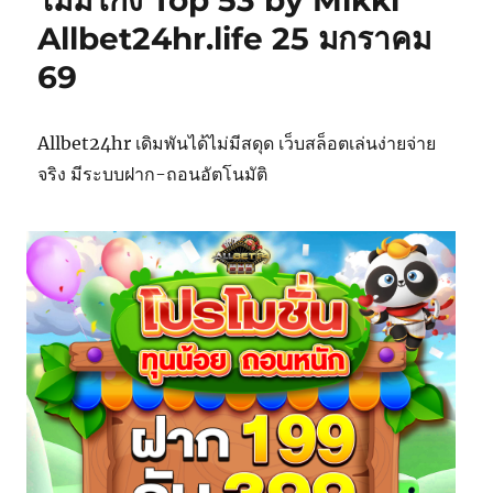
ไม่มีโกง Top 53 by Mikki
Allbet24hr.life 25 มกราคม
69
Allbet24hr เดิมพันได้ไม่มีสดุด เว็บสล็อตเล่นง่ายจ่าย
จริง มีระบบฝาก-ถอนอัตโนมัติ