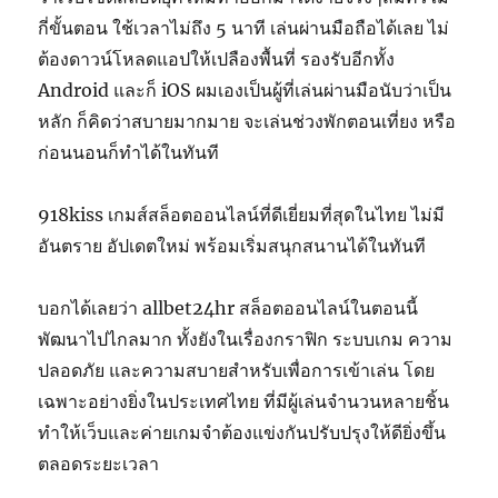
กี่ขั้นตอน ใช้เวลาไม่ถึง 5 นาที เล่นผ่านมือถือได้เลย ไม่
ต้องดาวน์โหลดแอปให้เปลืองพื้นที่ รองรับอีกทั้ง
Android และก็ iOS ผมเองเป็นผู้ที่เล่นผ่านมือนับว่าเป็น
หลัก ก็คิดว่าสบายมากมาย จะเล่นช่วงพักตอนเที่ยง หรือ
ก่อนนอนก็ทำได้ในทันที
918kiss เกมส์สล็อตออนไลน์ที่ดีเยี่ยมที่สุดในไทย ไม่มี
อันตราย อัปเดตใหม่ พร้อมเริ่มสนุกสนานได้ในทันที
บอกได้เลยว่า allbet24hr สล็อตออนไลน์ในตอนนี้
พัฒนาไปไกลมาก ทั้งยังในเรื่องกราฟิก ระบบเกม ความ
ปลอดภัย และความสบายสำหรับเพื่อการเข้าเล่น โดย
เฉพาะอย่างยิ่งในประเทศไทย ที่มีผู้เล่นจำนวนหลายชิ้น
ทำให้เว็บและค่ายเกมจำต้องแข่งกันปรับปรุงให้ดียิ่งขึ้น
ตลอดระยะเวลา