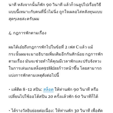
นาที หลังจากนั้นก็พัก 90 วินาที แล้วก็วนลูปไปเรื่อยวิธี
แบบนี้เหมาะกับคนที่นิ้วไม่นิ่ง ถูกใจเผลอไล่หลังทุนแบบ
สุดๆเลยล่ะครับผม
4. กฎการพักตามเรื่อง
ผมได้เอ๋ยถึงกฎการพักไปในข้อที่ 2 เฟส C แล้ว แม้
กระนั้นผมจะมาอธิบายเพิ่มเติมอีกกันสักน้อย กฎการพัก
ตามเรื่อง มันจะช่วยทำให้คุณมีเวลาพักและปรับจังหวะ
ในการเล่นเกมสล็อต918kissก้าวหน้าขึ้น โดยสามารถ
แบ่งการพักตามเหตุดังต่อไปนี้
• แพ้ติด 8-12 สปิน:
สล็อต
ให้ท่านพัก 90 วินาที หรือ
เปลี่ยนไปใช้ออโต้สปิน 20 ครั้งแล้วพัก 60 วินาทีก็ได้
• ได้รางวัลยิบย่อยต่อเนื่อง: ให้ท่านพัก 30 วินาที เพื่อตัด