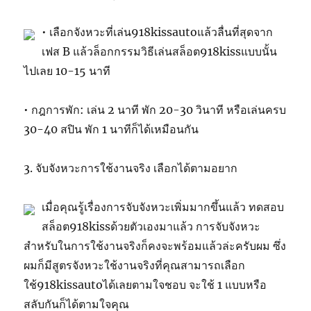
• เลือกจังหวะที่เล่น918kissautoแล้วลื่นที่สุดจาก
เฟส B แล้วล็อกกรรมวิธีเล่นสล็อต918kissแบบนั้น
ไปเลย 10-15 นาที
• กฎการพัก: เล่น 2 นาที พัก 20-30 วินาที หรือเล่นครบ
30-40 สปิน พัก 1 นาทีก็ได้เหมือนกัน
3. จับจังหวะการใช้งานจริง เลือกได้ตามอยาก
เมื่อคุณรู้เรื่องการจับจังหวะเพิ่มมากขึ้นแล้ว ทดสอบ
สล็อต918kissด้วยตัวเองมาแล้ว การจับจังหวะ
สำหรับในการใช้งานจริงก็คงจะพร้อมแล้วล่ะครับผม ซึ่ง
ผมก็มีสูตรจังหวะใช้งานจริงที่คุณสามารถเลือก
ใช้918kissautoได้เลยตามใจชอบ จะใช้ 1 แบบหรือ
สลับกันก็ได้ตามใจคุณ