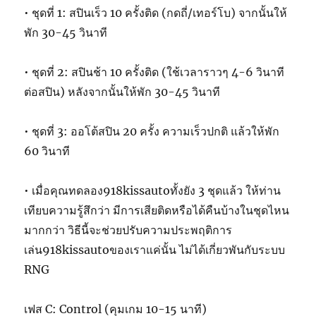
• ชุดที่ 1: สปินเร็ว 10 ครั้งติด (กดถี่/เทอร์โบ) จากนั้นให้
พัก 30-45 วินาที
• ชุดที่ 2: สปินช้า 10 ครั้งติด (ใช้เวลาราวๆ 4-6 วินาที
ต่อสปิน) หลังจากนั้นให้พัก 30-45 วินาที
• ชุดที่ 3: ออโต้สปิน 20 ครั้ง ความเร็วปกติ แล้วให้พัก
60 วินาที
• เมื่อคุณทดลอง918kissautoทั้งยัง 3 ชุดแล้ว ให้ท่าน
เทียบความรู้สึกว่า มีการเสียติดหรือได้คืนบ้างในชุดไหน
มากกว่า วิธีนี้จะช่วยปรับความประพฤติการ
เล่น918kissautoของเราแค่นั้น ไม่ได้เกี่ยวพันกับระบบ
RNG
เฟส C: Control (คุมเกม 10-15 นาที)