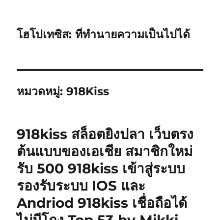
โฮโปเทซิส: ที่ทำนายความเป็นไปได้
หมวดหมู่:
918Kiss
918kiss สล็อตยิงปลา เว็บตรง
ต้นแบบของเอเชีย สมาชิกใหม่
รับ 500 918kiss เข้าสู่ระบบ
รองรับระบบ IOS และ
Andriod 918kiss เชื่อถือได้