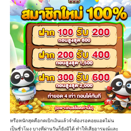
หรือหนักสุดคือกดเบิกเงินแล้วจำต้องรอคอยแอดไม่น
เป็นชั่วโมง บางทีผ่านวันก็ยังมิได้ ทำให้เสียอารมณ์และ