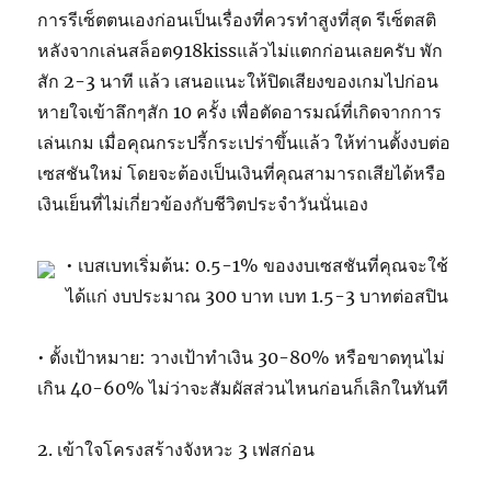
การรีเซ็ตตนเองก่อนเป็นเรื่องที่ควรทำสูงที่สุด รีเซ็ตสติ
หลังจากเล่นสล็อต918kissแล้วไม่แตกก่อนเลยครับ พัก
สัก 2-3 นาที แล้ว เสนอแนะให้ปิดเสียงของเกมไปก่อน
หายใจเข้าลึกๆสัก 10 ครั้ง เพื่อตัดอารมณ์ที่เกิดจากการ
เล่นเกม เมื่อคุณกระปรี้กระเปร่าขึ้นแล้ว ให้ท่านตั้งงบต่อ
เซสชันใหม่ โดยจะต้องเป็นเงินที่คุณสามารถเสียได้หรือ
เงินเย็นที่ไม่เกี่ยวข้องกับชีวิตประจำวันนั่นเอง
• เบสเบทเริ่มต้น: 0.5-1% ของงบเซสชันที่คุณจะใช้
ได้แก่ งบประมาณ 300 บาท เบท 1.5-3 บาทต่อสปิน
• ตั้งเป้าหมาย: วางเป้าทำเงิน 30-80% หรือขาดทุนไม่
เกิน 40-60% ไม่ว่าจะสัมผัสส่วนไหนก่อนก็เลิกในทันที
2. เข้าใจโครงสร้างจังหวะ 3 เฟสก่อน