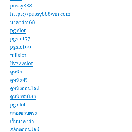
pussy888
https://pussy888win.com
บาคาร่า168
pg slot
pgslot77
pgslot99
fullslot
live22slot
ดูหนัง
ดูหนังฟรี
ดูหนังออนไลน์
ดูหนังชนโรง
pg slot
สล็อตเว็บตรง
เว็บบาคาร่า
สล็อตออนไลน์