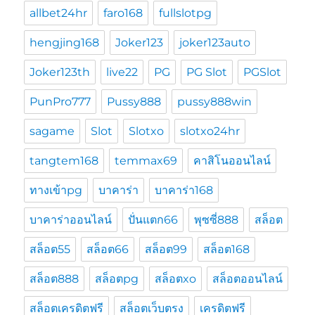
allbet24hr
faro168
fullslotpg
hengjing168
Joker123
joker123auto
Joker123th
live22
PG
PG Slot
PGSlot
PunPro777
Pussy888
pussy888win
sagame
Slot
Slotxo
slotxo24hr
tangtem168
temmax69
คาสิโนออนไลน์
ทางเข้าpg
บาคาร่า
บาคาร่า168
บาคาร่าออนไลน์
ปั่นแตก66
พุซซี่888
สล็อต
สล็อต55
สล็อต66
สล็อต99
สล็อต168
สล็อต888
สล็อตpg
สล็อตxo
สล็อตออนไลน์
สล็อตเครดิตฟรี
สล็อตเว็บตรง
เครดิตฟรี