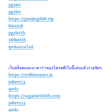
pgslot
pgslot
https://gaojing888.vip
kiss918
pgslotth
188betth
ดูหนังออนไลน์
เว็บสล็อตและบาคาร่าของโครตดีเว็บนี้เล่นแล้วรวยจัดๆ
https://918kissauto.io
joker123
ดูหนัง
https://sagame168th.com
joker123
ดูหนัง