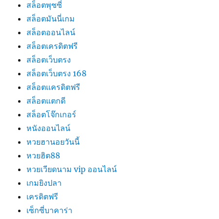
สล็อตพุซซี่
สล็อตมันนี่เกม
สล็อตออนไลน์
สล็อตเครดิตฟรี
สล็อตเว็บตรง
สล็อตเว็บตรง 168
สล็อตเเครดิตฟรี
สล็อตแตกดี
สล็อตโจ๊กเกอร์
หนังออนไลน์
หวยฮานอยวันนี้
หวยฮิต88
หวยเวียดนาม vip ออนไลน์
เกมยิงปลา
เครดิตฟรี
เซ็กซี่บาคาร่า