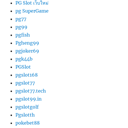
PG Slot เว็บใหม่
pg SuperGame
pg77
pg99
pgfish
Pgheng99
pgjoker69
pgk44b
PGSlot
pgslot168
pgslot77
pgslot77.tech
pgslot99.in
pgslotgolf
Pgslotth
pokebet88