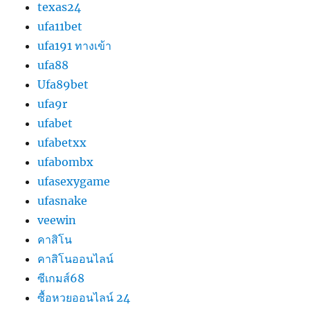
texas24
ufa11bet
ufa191 ทางเข้า
ufa88
Ufa89bet
ufa9r
ufabet
ufabetxx
ufabombx
ufasexygame
ufasnake
veewin
คาสิโน
คาสิโนออนไลน์
ซีเกมส์68
ซื้อหวยออนไลน์ 24