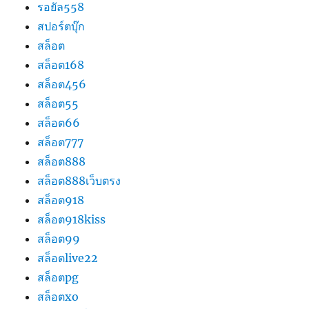
รอยัล558
สปอร์ตบุ๊ก
สล็อต
สล็อต168
สล็อต456
สล็อต55
สล็อต66
สล็อต777
สล็อต888
สล็อต888เว็บตรง
สล็อต918
สล็อต918kiss
สล็อต99
สล็อตlive22
สล็อตpg
สล็อตxo