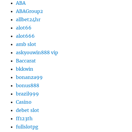
ABA
ABAGroup2
allbet24hr
alot66
alot666
amb slot
askyouwin888 vip
Baccarat
bkkwin
bonanza99
bonus888
brazil999
Casino
debet slot
ff123th
fullslotpg