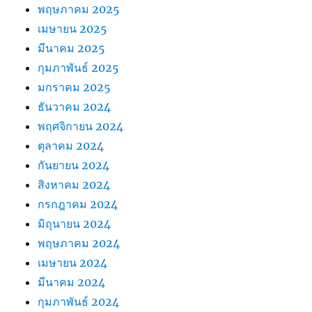
พฤษภาคม 2025
เมษายน 2025
มีนาคม 2025
กุมภาพันธ์ 2025
มกราคม 2025
ธันวาคม 2024
พฤศจิกายน 2024
ตุลาคม 2024
กันยายน 2024
สิงหาคม 2024
กรกฎาคม 2024
มิถุนายน 2024
พฤษภาคม 2024
เมษายน 2024
มีนาคม 2024
กุมภาพันธ์ 2024