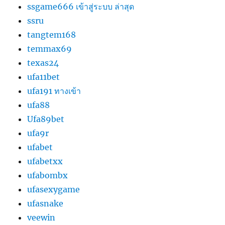
ssgame666 เข้าสู่ระบบ ล่าสุด
ssru
tangtem168
temmax69
texas24
ufa11bet
ufa191 ทางเข้า
ufa88
Ufa89bet
ufa9r
ufabet
ufabetxx
ufabombx
ufasexygame
ufasnake
veewin