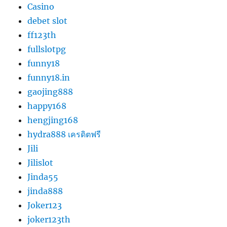
Casino
debet slot
ff123th
fullslotpg
funny18
funny18.in
gaojing888
happy168
hengjing168
hydra888 เครดิตฟรี
Jili
Jilislot
Jinda55
jinda888
Joker123
joker123th