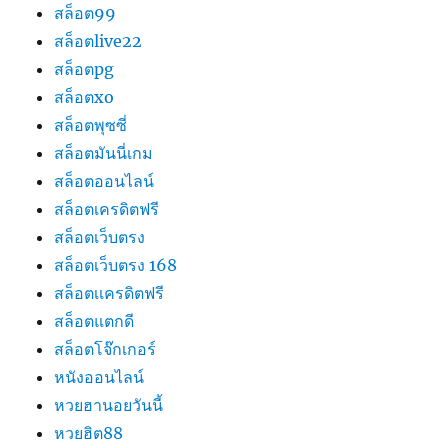
สล็อต99
สล็อตlive22
สล็อตpg
สล็อตxo
สล็อตพุซซี่
สล็อตมันนี่เกม
สล็อตออนไลน์
สล็อตเครดิตฟรี
สล็อตเว็บตรง
สล็อตเว็บตรง 168
สล็อตเเครดิตฟรี
สล็อตแตกดี
สล็อตโจ๊กเกอร์
หนังออนไลน์
หวยฮานอยวันนี้
หวยฮิต88