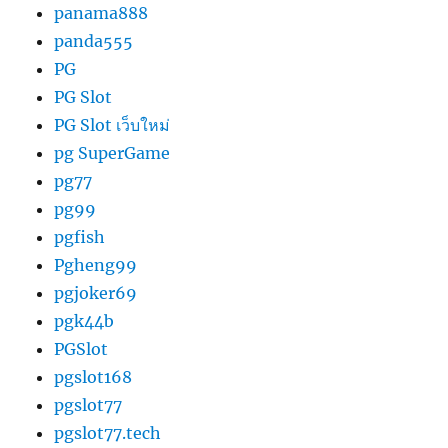
panama888
panda555
PG
PG Slot
PG Slot เว็บใหม่
pg SuperGame
pg77
pg99
pgfish
Pgheng99
pgjoker69
pgk44b
PGSlot
pgslot168
pgslot77
pgslot77.tech