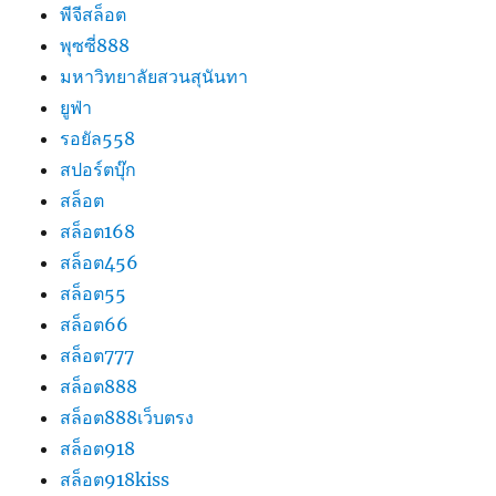
พีจีสล็อต
พุซซี่888
มหาวิทยาลัยสวนสุนันทา
ยูฟ่า
รอยัล558
สปอร์ตบุ๊ก
สล็อต
สล็อต168
สล็อต456
สล็อต55
สล็อต66
สล็อต777
สล็อต888
สล็อต888เว็บตรง
สล็อต918
สล็อต918kiss