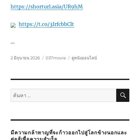
https://shorturl.asia/UR9hM
https://t.co/3IrfcbbClt
…
เขียน
หมวด
ป้าย
2 มิถุนายน 2026
037movie
ดูหนังออนไลน์
เมื่อ
หมู่
กำกับ
ค้นห
ค้นหา:
มีความกล้าหาญที่จะก้าวออกไปสู่โลกข้างนอกและ
ต่อสู้เพื่อความสำเร็จ