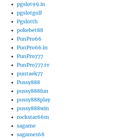
pgslot99.in
pgslotgolf
Pgslotth
pokebet88
PunPro66
PunPro66.in
PunPro777
PunPro777.tv
puntaek77
Pussy888
pussy888fun
pussy888play
pussy888win
rockstar66m
sagame
sagame168