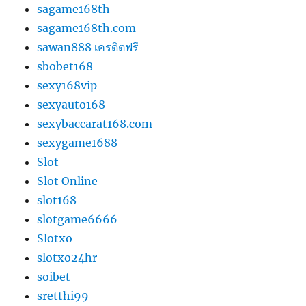
sagame168th
sagame168th.com
sawan888 เครดิตฟรี
sbobet168
sexy168vip
sexyauto168
sexybaccarat168.com
sexygame1688
Slot
Slot Online
slot168
slotgame6666
Slotxo
slotxo24hr
soibet
sretthi99