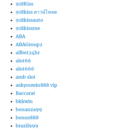
918Kiss
918kiss ดาวน์โหลด
918kissauto
918kissme
ABA
ABAGroup2
allbet24hr
alot66
alot666
amb slot
askyouwin888 vip
Baccarat
bkkwin
bonanza99
bonus888
brazil999