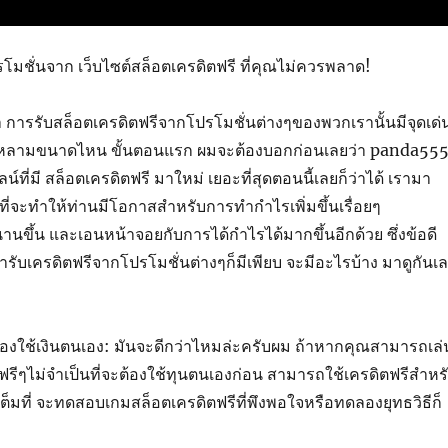
โมชั่นจาก เว็บไซต์สล็อตเครดิตฟรี ที่คุณไม่ควรพลาด!
า การรับสล็อตเครดิตฟรีจากโปรโมชั่นต่างๆของพวกเรานั้นมีจุดเด่
ลามขนาดไหน ขั้นตอนแรก ผมจะต้องบอกก่อนเลยว่า panda55
น์ที่มี สล็อตเครดิตฟรี มาใหม่ เยอะที่สุดตอนนี้เลยก็ว่าได้ เรามา
ที่จะทำให้ท่านมีโอกาสสำหรับการทำกำไรเพิ่มขึ้นเรื่อยๆ
นขึ้น และเอนหน้าจอยกับการได้กำไรได้มากขึ้นอีกด้วย ซึ่งข้อดี
ารับเครดิตฟรีจากโปรโมชั่นต่างๆก็มีเพียบ จะมีอะไรบ้าง มาดูกันเ
่ต้องใช้เงินตนเอง: มันจะดีกว่าไหมล่ะครับผม ถ้าหากคุณสามารถเล่
ีๆไม่จำเป็นที่จะต้องใช้ทุนตนเองก่อน สามารถใช้เครดิตฟรีสำหร
เต็มที่ จะทดสอบเกมสล็อตเครดิตฟรีที่พึงพอใจหรือทดลองยุทธวิธีก็