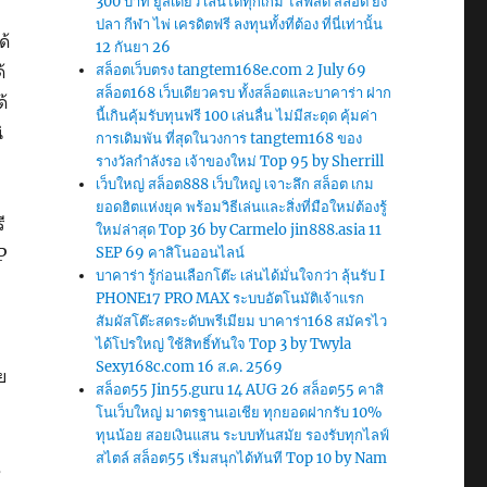
300 บาท ยูสเดียว เล่นได้ทุกเกม ไลฟ์สด สล็อต ยิง
ปลา กีฬา ไพ่ เครดิตฟรี ลงทุนทั้งที่ต้อง ที่นี่เท่านั้น
ด้
12 กันยา 26
้
สล็อตเว็บตรง tangtem168e.com 2 July 69
สล็อต168 เว็บเดียวครบ ทั้งสล็อตและบาคาร่า ฝาก
้
นี้เกินคุ้มรับทุนฟรี 100 เล่นลื่น ไม่มีสะดุด คุ้มค่า
่
การเดิมพัน ที่สุดในวงการ tangtem168 ของ
รางวัลกำลังรอ เจ้าของใหม่ Top 95 by Sherrill
เว็บใหญ่ สล็อต888 เว็บใหญ่ เจาะลึก สล็อต เกม
ยอดฮิตแห่งยุค พร้อมวิธีเล่นและสิ่งที่มือใหม่ต้องรู้
ี
ใหม่ล่าสุด Top 36 by Carmelo jin888.asia 11
P
SEP 69 คาสิโนออนไลน์
บาคาร่า รู้ก่อนเลือกโต๊ะ เล่นได้มั่นใจกว่า ลุ้นรับ I
PHONE17 PRO MAX ระบบอัตโนมัติเจ้าแรก
สัมผัสโต๊ะสดระดับพรีเมียม บาคาร่า168 สมัครไว
ได้โปรใหญ่ ใช้สิทธิ์ทันใจ Top 3 by Twyla
Sexy168c.com 16 ส.ค. 2569
ย
สล็อต55 Jin55.guru 14 AUG 26 สล็อต55 คาสิ
โนเว็บใหญ่ มาตรฐานเอเชีย ทุกยอดฝากรับ 10%
ทุนน้อย สอยเงินแสน ระบบทันสมัย รองรับทุกไลฟ์
สไตล์ สล็อต55 เริ่มสนุกได้ทันที Top 10 by Nam
ณ