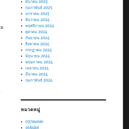
มีนาคม 2025
กุมภาพันธ์ 2025
มกราคม 2025
ธันวาคม 2024
พฤศจิกายน 2024
ลย
ตุลาคม 2024
กันยายน 2024
สิงหาคม 2024
กรกฎาคม 2024
มิถุนายน 2024
พฤษภาคม 2024
เมษายน 2024
มีนาคม 2024
กุมภาพันธ์ 2024
อ
หมวดหมู่
037movie
168slot