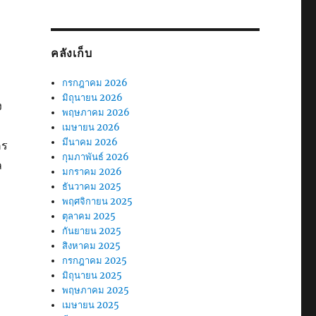
คลังเก็บ
กรกฎาคม 2026
มิถุนายน 2026
ง
พฤษภาคม 2026
เมษายน 2026
มีนาคม 2026
คร
กุมภาพันธ์ 2026
ล
มกราคม 2026
ธันวาคม 2025
พฤศจิกายน 2025
ตุลาคม 2025
กันยายน 2025
สิงหาคม 2025
กรกฎาคม 2025
มิถุนายน 2025
พฤษภาคม 2025
เมษายน 2025