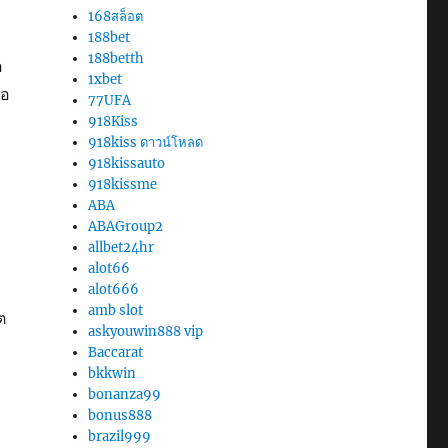
168สล็อต
188bet
188betth
ต
1xbet
ือ
77UFA
918Kiss
918kiss ดาวน์โหลด
918kissauto
918kissme
ABA
ABAGroup2
allbet24hr
alot66
alot666
amb slot
ต
askyouwin888 vip
Baccarat
bkkwin
bonanza99
bonus888
brazil999