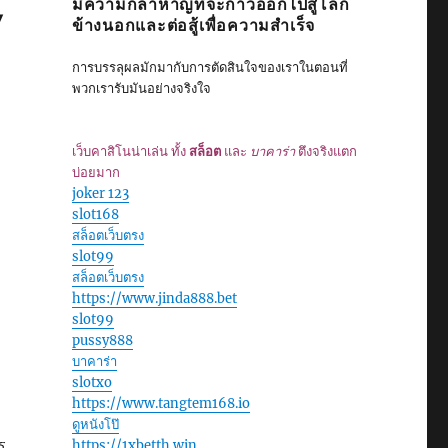
มีความกล้าหาญที่จะก้าวออกไปสู่โลก
y
ข้างนอกและต่อสู้เพื่อความสำเร็จ
การบรรลุผลมักมากับการตัดสินใจของเราในตอนที่
พวกเรารับมันอย่างจริงใจ
เว็บคาสิโนน่าเล่น ทั้ง
สล็อต
และ
บาคาร่า
ตึงจริงแตก
บ่อยมาก
joker 123
slot168
สล็อตเว็บตรง
slot99
สล็อตเว็บตรง
https://www.jinda888.bet
slot99
pussy888
บาคาร่า
slotxo
https://www.tangtem168.io
ดูหนังโป๊
ร
https://1xbetth.win