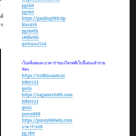
pgslot
้
pgslot
ต์
https://gaojing888.vip
คร
kiss918
pgslotth
188betth
ดูหนังออนไลน์
เว็บสล็อตและบาคาร่าของโครตดีเว็บนี้เล่นแล้วรวย
จัดๆ
https://918kissauto.io
joker123
ดูหนัง
https://sagame168th.com
joker123
ดูหนัง
pussy888
https://pussy888win.com
บาคาร่า168
pg slot