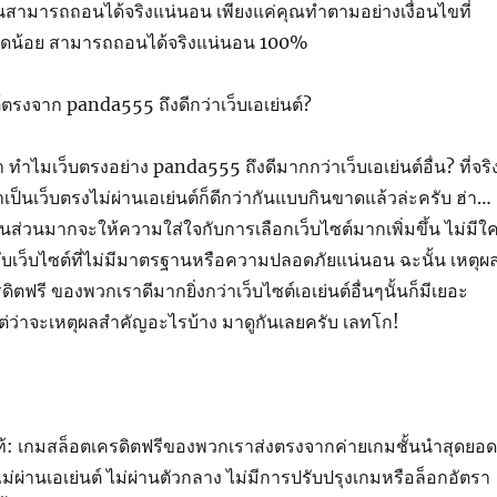
นสามารถถอนได้จริงแน่นอน เพียงแค่คุณทำตามอย่างเงื่อนไขที่
อดน้อย สามารถถอนได้จริงแน่นอน 100%
ตรงจาก panda555 ถึงดีกว่าเว็บเอเย่นต์?
ทำไมเว็บตรงอย่าง panda555 ถึงดีมากกว่าเว็บเอเย่นต์อื่น? ที่จริ
าเป็นเว็บตรงไม่ผ่านเอเย่นต์ก็ดีกว่ากันแบบกินขาดแล้วล่ะครับ ฮ่า…
พันส่วนมากจะให้ความใส่ใจกับการเลือกเว็บไซต์มากเพิ่มขึ้น ไม่มีใ
ับเว็บไซต์ที่ไม่มีมาตรฐานหรือความปลอดภัยแน่นอน ฉะนั้น เหตุผ
รดิตฟรี ของพวกเราดีมากยิ่งกว่าเว็บไซต์เอเย่นต์อื่นๆนั้นก็มีเยอะ
่ว่าจะเหตุผลสำคัญอะไรบ้าง มาดูกันเลยครับ เลทโก!
แท้: เกมสล็อตเครดิตฟรีของพวกเราส่งตรงจากค่ายเกมชั้นนำสุดยอด
ไม่ผ่านเอเย่นต์ ไม่ผ่านตัวกลาง ไม่มีการปรับปรุงเกมหรือล็อกอัตรา