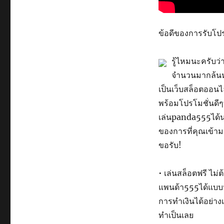
ข้อดีของการรับโปร
รู้ไหมนะครับว่
จำนวนมากล้นห
เป็นเว็บสล็อตออนไล
พร้อมโปรโมชั่นดีๆ
เล่นpanda555ได้นา
ของการที่คุณเข้าม
ขอรับ!
• เล่นสล็อตฟรี ไม
แพนด้า555ได้แบบฟร
การทำเงินได้อย่าง
ทำเป็นเลย