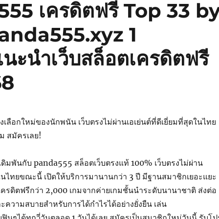
555 เครดิตฟรี Top 33 b
anda555.xyz 1
แนะนำเว็บสล็อตเครดิตฟรี
68
ลือกใหม่ของนักพนัน เว็บตรงไม่ผ่านเอเย่นต์ที่ดีเยี่ยมที่สุดในไทย
็ม สมัครเลย!
ดิมพันกับ panda555 สล็อตเว็บตรงแท้ 100% เว็บตรงไม่ผ่าน
่ยมในไทยขณะนี้ เปิดให้บริการมานานกว่า 3 ปี มีฐานสมาชิกเยอะแยะ
ครดิตฟรีกว่า 2,000 เกมจากค่ายเกมชั้นนำระดับนานาชาติ ส่งต่อ
ะความสบายสำหรับการได้กำไรได้อย่างยั่งยืน เล่น
ๆได้ทุกวี่วันตลอด 1 วันได้เลย สมัครเป็นสมาชิกใหม่วันนี้ รับโป