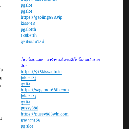
น
pgslot
pgslot
https://gaojing888.vip
kiss918
pgslotth
188betth
ดูหนังออนไลน์
เว็บสล็อตและบาคาร่าของโครตดีเว็บนี้เล่นแล้วรวย
ะ
จัดๆ
ัง
https://918kissauto.io
ิม
joker123
ดูหนัง
ง
https://sagame168th.com
joker123
ดูหนัง
pussy888
https://pussy888win.com
น
บาคาร่า168
pg slot