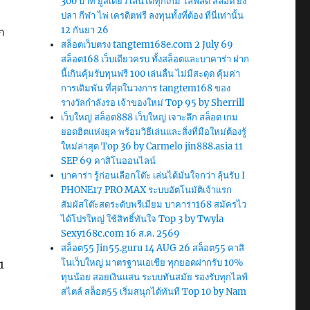
300 บาท ยูสเดียว เล่นได้ทุกเกม ไลฟ์สด สล็อต ยิง
ปลา กีฬา ไพ่ เครดิตฟรี ลงทุนทั้งที่ต้อง ที่นี่เท่านั้น
12 กันยา 26
ก
สล็อตเว็บตรง tangtem168e.com 2 July 69
สล็อต168 เว็บเดียวครบ ทั้งสล็อตและบาคาร่า ฝาก
นี้เกินคุ้มรับทุนฟรี 100 เล่นลื่น ไม่มีสะดุด คุ้มค่า
การเดิมพัน ที่สุดในวงการ tangtem168 ของ
รางวัลกำลังรอ เจ้าของใหม่ Top 95 by Sherrill
เว็บใหญ่ สล็อต888 เว็บใหญ่ เจาะลึก สล็อต เกม
ยอดฮิตแห่งยุค พร้อมวิธีเล่นและสิ่งที่มือใหม่ต้องรู้
ใหม่ล่าสุด Top 36 by Carmelo jin888.asia 11
SEP 69 คาสิโนออนไลน์
บาคาร่า รู้ก่อนเลือกโต๊ะ เล่นได้มั่นใจกว่า ลุ้นรับ I
PHONE17 PRO MAX ระบบอัตโนมัติเจ้าแรก
สัมผัสโต๊ะสดระดับพรีเมียม บาคาร่า168 สมัครไว
ได้โปรใหญ่ ใช้สิทธิ์ทันใจ Top 3 by Twyla
Sexy168c.com 16 ส.ค. 2569
สล็อต55 Jin55.guru 14 AUG 26 สล็อต55 คาสิ
โนเว็บใหญ่ มาตรฐานเอเชีย ทุกยอดฝากรับ 10%
1
ทุนน้อย สอยเงินแสน ระบบทันสมัย รองรับทุกไลฟ์
สไตล์ สล็อต55 เริ่มสนุกได้ทันที Top 10 by Nam