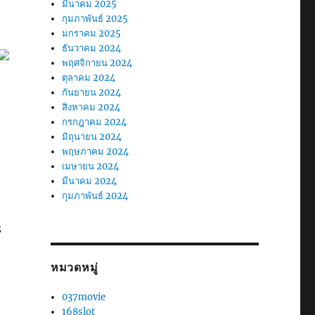
มีนาคม 2025
กุมภาพันธ์ 2025
มกราคม 2025
ธันวาคม 2024
พฤศจิกายน 2024
ตุลาคม 2024
กันยายน 2024
สิงหาคม 2024
กรกฎาคม 2024
มิถุนายน 2024
พฤษภาคม 2024
เมษายน 2024
มีนาคม 2024
กุมภาพันธ์ 2024
8
หมวดหมู่
037movie
168slot