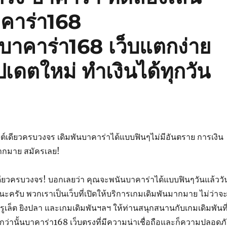
คาร่า168
าคาร่า168 เว็บแตกง่าย
เดตใหม่ ทำเงินได้ทุกวัน
ต์เดียวครบวงจร เดิมพันบาคาร่าได้แบบฟินๆไม่มีอันตราย การเงิน
มากมาย สมัครเลย!
ดียวครบวงจร! บอกเลยว่า คุณจะพนันบาคาร่าได้แบบฟินๆวันแล้ววั
นะครับ พวกเราเป็นเว็บที่เปิดให้บริการเกมเดิมพันมากมาย ไม่ว่าจ
รูเล็ต ยิงปลา และเกมเดิมพันฯลฯ ให้ท่านสนุกสนานกับเกมเดิมพันที
ปกว่านั้นบาคาร่า168 เว็บตรงที่มีความน่าเชื่อถือและก็ความปลอดภ