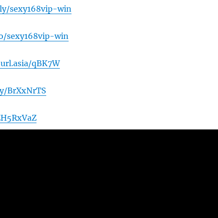
.ly/sexy168vip-win
nfo/sexy168vip-win
turl.asia/qBK7W
.ly/BrXxNrTS
TZH5RxVaZ