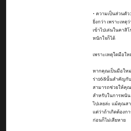
• ความเป็นส่วนตั
ยิ่งกว่า เพราะเหต
เข้าไปเล่นในคาสิโ
หนักใจก็ได้
เพราะเหตุใดมือให
หากคุณเป็นมือใหม่
ร่า168นั้นสำคัญก
สามารถช่วยให้คุณ
สำหรับในการพนัน ค
ไปเลยล่ะ แม้คุณสาม
แต่ว่าถ้าเกิดต้องก
ก่อนก็ไม่เสียหาย