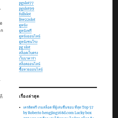
pgslot77
น
pgslot99
fullslot
live22slot
่อ
ดูหนัง
อก
ดูหนังฟรี
ดูหนังออนไลน์
ดูหนังชนโรง
pg slot
สล็อตเว็บตรง
เว็บบาคาร่า
สล็อตออนไลน์
ซื้อหวยออนไลน์
่
เรื่องล่าสุด
ก็
เครดิตฟรี เกมสล็อต ที่ผู้เล่นชื่นชอบ ที่สุด Top 57
by Roberto hengjing168d.com Lucky box