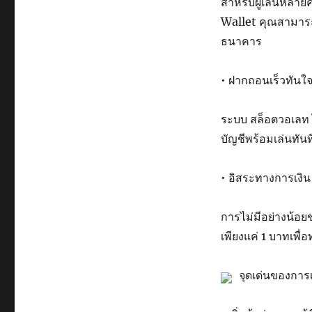
สำหรับผู้เล่นหลาย
Wallet คุณสามารถฝ
ธนาคาร
• ฝากถอนเร็วทันใ
ระบบ สล็อตวอเลท ไม
บัญชีพร้อมเล่นทันท
• อิสระทางการเงิน
การไม่มีอย่างน้อ
เพียงแค่ 1 บาทเพื
จุดเด่นของการ