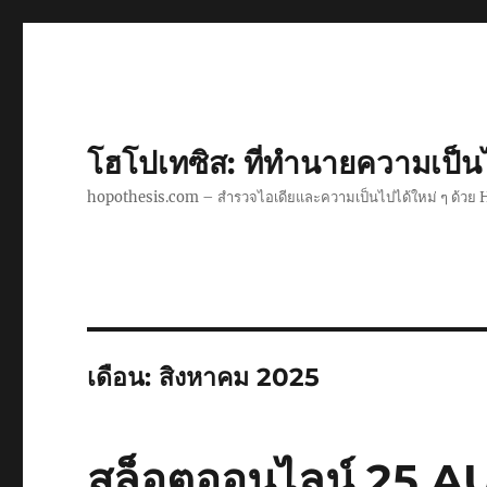
โฮโปเทซิส: ที่ทำนายความเป็น
hopothesis.com – สำรวจไอเดียและความเป็นไปได้ใหม่ ๆ ด้วย
เดือน:
สิงหาคม 2025
สล็อตออนไลน์ 25 A