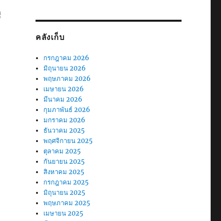
ี
คลังเก็บ
กรกฎาคม 2026
มิถุนายน 2026
พฤษภาคม 2026
เมษายน 2026
มีนาคม 2026
กุมภาพันธ์ 2026
มกราคม 2026
ธันวาคม 2025
พฤศจิกายน 2025
ตุลาคม 2025
กันยายน 2025
สิงหาคม 2025
กรกฎาคม 2025
มิถุนายน 2025
พฤษภาคม 2025
เมษายน 2025