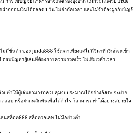
คน การใช้บัญชีธนาคารอาจเกิดเรื่องยุ่งยาก แม้กระนั้นด้วย True
ากถอนเงินได้ตลอด 1 วัน ไม่จำกัดเวลา และไม่จำต้องผูกกับบัญช
จ
่มีขั้นต่ำ ของ jinda888 ใช้เวลาเพียงแต่ไม่กี่วินาที เงินก็จะเข้า
ี ตอบปัญหาผู้เล่นที่ต้องการความรวดเร็ว ไม่เสียเวล่ำเวลา
ยช่วยทำให้ผู้เล่นสามารถควบคุมงบประมาณได้อย่างอิสระ จะฝาก
่อทดสอบ หรือฝากหลักพันเพื่อได้กำไร ก็สามารถทำได้อย่างสบายใจ
เล่นสล็อต888 สล็อตวอเลท ไม่มีอย่างต่ำ