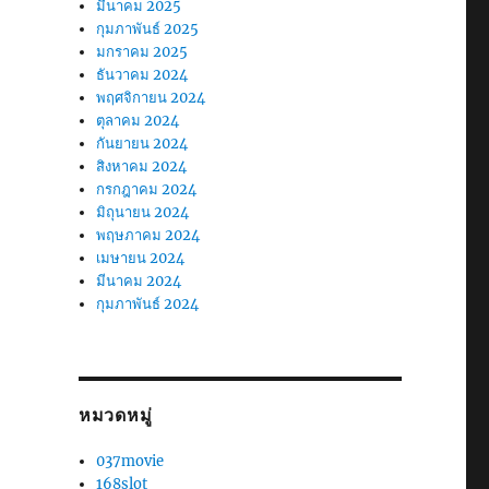
มีนาคม 2025
กุมภาพันธ์ 2025
มกราคม 2025
ธันวาคม 2024
พฤศจิกายน 2024
ตุลาคม 2024
กันยายน 2024
สิงหาคม 2024
กรกฎาคม 2024
มิถุนายน 2024
พฤษภาคม 2024
เมษายน 2024
มีนาคม 2024
กุมภาพันธ์ 2024
หมวดหมู่
037movie
168slot