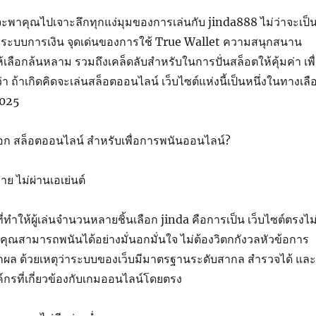
ะพาคุณไปเจาะลึกทุกแง่มุมของการเล่นกับ jinda888 ไม่ว่าจะเป็
 ระบบการเงิน จุดเด่นของการใช้ True Wallet ความสนุกสนาน
ให้เลือกล้นหลาม รวมถึงเคล็ดลับสำหรับในการปั่นสล็อตให้คุ้มค่า เพื
ว่า ถ้าเกิดคิดจะเล่นสล็อตออนไลน์ เว็บไซต์แห่งนี้เป็นหนึ่งในทางเลื
 2025
อก สล็อตออนไลน์ สำหรับเพื่อการพนันออนไลน์?
าย ไม่ผ่านเอเย่นต์
ี่ทำให้ผู้เล่นจำนวนหลายชิ้นเลือก jinda คือการเป็น เว็บไซต์ตรงไม
่าคุณสามารถพนันได้อย่างมั่นอกมั่นใจ ไม่ต้องวิตกกังวลหัวข้อการ
ผล ด้วยเหตุว่าระบบของเว็บมีมาตรฐานระดับสากล สำรวจได้ และ
์กรที่เกี่ยวข้องกับเกมออนไลน์โดยตรง