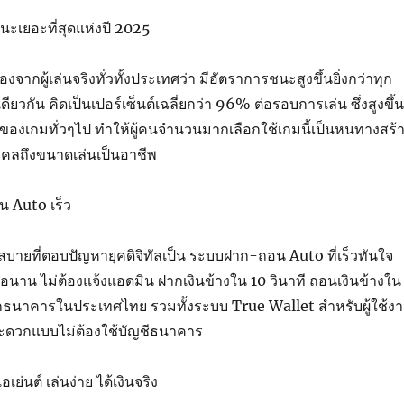
ะเยอะที่สุดแห่งปี 2025
องจากผู้เล่นจริงทั่วทั้งประเทศว่า มีอัตราการชนะสูงขึ้นยิ่งกว่าทุก
วกัน คิดเป็นเปอร์เซ็นต์เฉลี่ยกว่า 96% ต่อรอบการเล่น ซึ่งสูงขึ้น
ี่ยของเกมทั่วๆไป ทำให้ผู้คนจำนวนมากเลือกใช้เกมนี้เป็นหนทางสร้
คคลถึงขนาดเล่นเป็นอาชีพ
 Auto เร็ว
บายที่ตอบปัญหายุคดิจิทัลเป็น ระบบฝาก-ถอน Auto ที่เร็วทันใจ
งรอนาน ไม่ต้องแจ้งแอดมิน ฝากเงินข้างใน 10 วินาที ถอนเงินข้างใน
ทุกธนาคารในประเทศไทย รวมทั้งระบบ True Wallet สำหรับผู้ใช้ง
ะดวกแบบไม่ต้องใช้บัญชีธนาคาร
เย่นต์ เล่นง่าย ได้เงินจริง