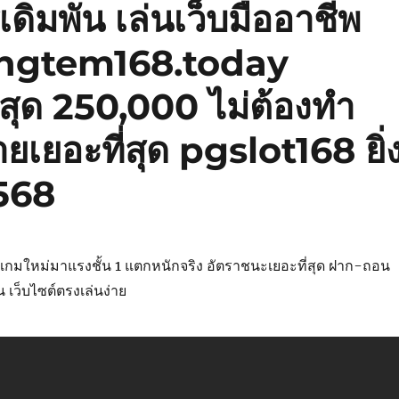
ดิมพัน เล่นเว็บมืออาชีพ
angtem168.today
ูงสุด 250,000 ไม่ต้องทำ
่ายเยอะที่สุด pgslot168 ยิ่
2568
มใหม่มาแรงชั้น 1 แตกหนักจริง อัตราชนะเยอะที่สุด ฝาก-ถอน
 เว็บไซต์ตรงเล่นง่าย