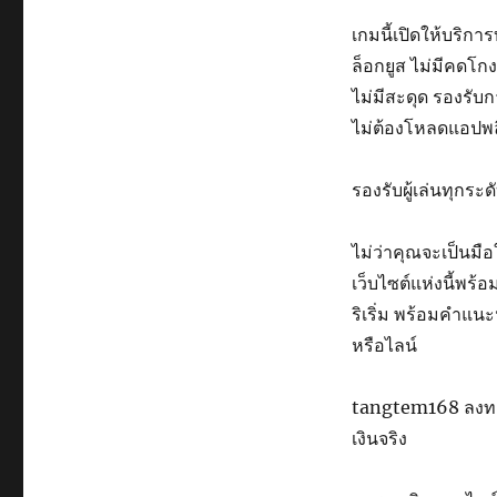
เกมนี้เปิดให้บริก
ล็อกยูส ไม่มีคดโก
ไม่มีสะดุด รองรับ
ไม่ต้องโหลดแอปพลิ
รองรับผู้เล่นทุกระ
ไม่ว่าคุณจะเป็นมือ
เว็บไซต์แห่งนี้พร้
ริเริ่ม พร้อมคำแ
หรือไลน์
tangtem168 ลงทะเบ
เงินจริง