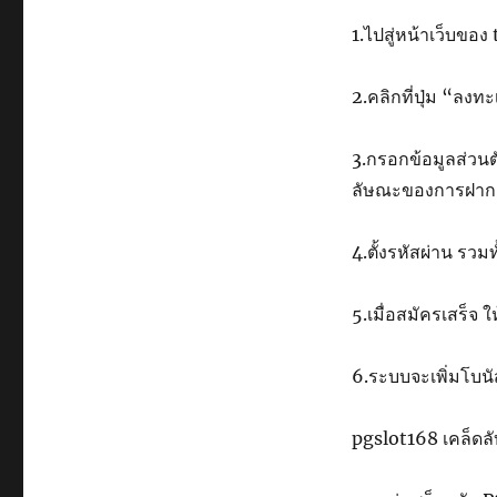
1.ไปสู่หน้าเว็บข
2.คลิกที่ปุ่ม “ลงท
3.กรอกข้อมูลส่วนตั
ลัษณะของการฝา
4.ตั้งรหัสผ่าน รวม
5.เมื่อสมัครเสร็จ
6.ระบบจะเพิ่มโบนั
pgslot168 เคล็ดลับ