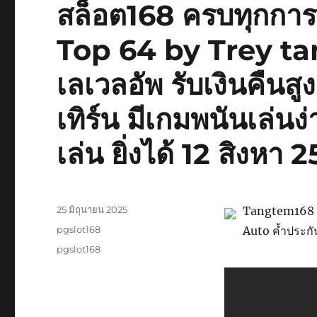
สล็อต168 ครบทุกการเ
Top 64 by Trey t
เลเวลอัพ รับเงินคืนส
เทิร์น มีเกมพนันเล่นง
เล่น ยิ่งได้ 12 สิงหา 
เขียน
25 มิถุนายน 2025
Tangtem168 เก
เมื่อ
หมวด
pgslot168
Auto ค้ำประกัน
หมู่
ป้าย
pgslot168
กำกับ