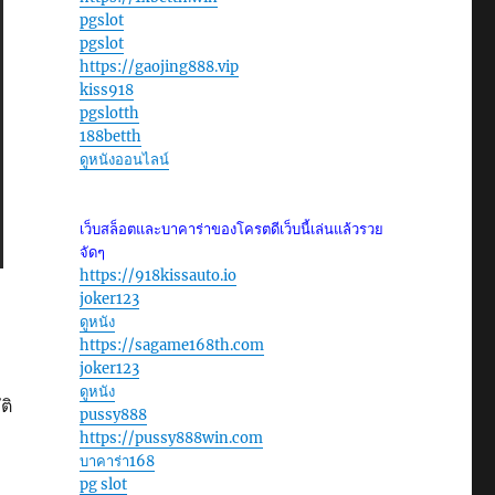
pgslot
pgslot
https://gaojing888.vip
kiss918
pgslotth
188betth
ดูหนังออนไลน์
เว็บสล็อตและบาคาร่าของโครตดีเว็บนี้เล่นแล้วรวย
จัดๆ
https://918kissauto.io
joker123
ดูหนัง
https://sagame168th.com
joker123
ดูหนัง
ติ
pussy888
https://pussy888win.com
บาคาร่า168
pg slot