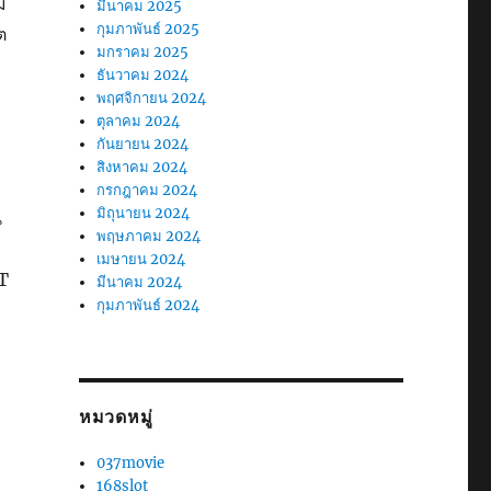
ม
มีนาคม 2025
กุมภาพันธ์ 2025
ต
มกราคม 2025
ธันวาคม 2024
ง
พฤศจิกายน 2024
ตุลาคม 2024
กันยายน 2024
สิงหาคม 2024
กรกฎาคม 2024
มิถุนายน 2024
น
พฤษภาคม 2024
เมษายน 2024
OT
มีนาคม 2024
กุมภาพันธ์ 2024
หมวดหมู่
037movie
168slot