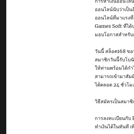
การหาเงินออนไลน์
ออนไลน์นับว่าเป็นอ
ออนไลน์ที่มาแรงที
Games Soft ที่ได้
มอบโอกาสสำหรับการ
วันนี้ สล็อต168 ข
สมาชิกวันนี้รับโบนั
ให้ท่านพร้อมได้กำไร
สามารถเข้ามาสัมผั
ได้ตลอด 24 ชั่วโม
วิธีสมัครเป็นสมา
การลงทะเบียนกับ P
ทำเงินได้ในทันที เ