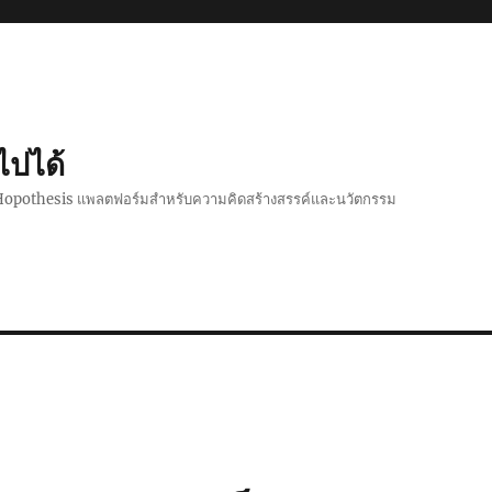
ไปได้
 Hopothesis แพลตฟอร์มสำหรับความคิดสร้างสรรค์และนวัตกรรม