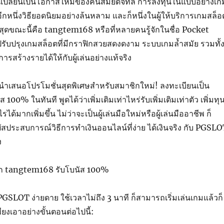
เปลี่ยนเป็นโอกาสใหม่ของคนสมัยดิจิทัล การลงทุนในแบบอย่างเก
ีกหนึ่งวิธียอดนิยมอย่างล้นหลาม และก็หนึ่งในผู้ให้บริการเกมสล็อ
่สุดขณะนี้คือ tangtem168 หรือที่หลายคนรู้จักในชื่อ Pocket
ปรับปรุงเกมสล็อตที่มีกราฟิกสวยสดงดงาม ระบบเกมล้ำสมัย รวมทั้
สร้างรายได้ให้กับผู้เล่นอย่างแท้จริง
อนำเสนอโปรโมชั่นสุดพิเศษสำหรับสมาชิกใหม่! ลงทะเบียนเป็น
ส 100% ในทันที พูดได้ว่าเพิ่มเติมเท่าไหร่รับเพิ่มเติมเท่าตัว เพิ่มทุ
ได้มากเพิ่มขึ้น ไม่ว่าจะเป็นผู้เล่นมือใหม่หรือผู้เล่นมืออาชีพ ก็
สประสบการณ์วิธีการทำเงินออนไลน์ที่ง่าย ได้เงินจริง กับ PGSL
ง
ชิก tangtem168 รับโบนัส 100%
GSLOT ง่ายดาย ใช้เวลาไม่ถึง 3 นาที ก็สามารถเริ่มเล่นเกมแล้วก็
พียงเอาอย่างขั้นตอนต่อไปนี้: