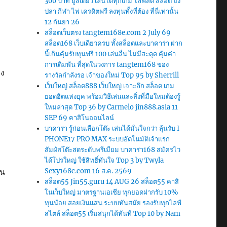
300 บาท ยูสเดียว เล่นได้ทุกเกม ไลฟ์สด สล็อต ยิง
ปลา กีฬา ไพ่ เครดิตฟรี ลงทุนทั้งที่ต้อง ที่นี่เท่านั้น
12 กันยา 26
สล็อตเว็บตรง tangtem168e.com 2 July 69
สล็อต168 เว็บเดียวครบ ทั้งสล็อตและบาคาร่า ฝาก
นี้เกินคุ้มรับทุนฟรี 100 เล่นลื่น ไม่มีสะดุด คุ้มค่า
การเดิมพัน ที่สุดในวงการ tangtem168 ของ
าง
รางวัลกำลังรอ เจ้าของใหม่ Top 95 by Sherrill
เว็บใหญ่ สล็อต888 เว็บใหญ่ เจาะลึก สล็อต เกม
ยอดฮิตแห่งยุค พร้อมวิธีเล่นและสิ่งที่มือใหม่ต้องรู้
ใหม่ล่าสุด Top 36 by Carmelo jin888.asia 11
SEP 69 คาสิโนออนไลน์
บาคาร่า รู้ก่อนเลือกโต๊ะ เล่นได้มั่นใจกว่า ลุ้นรับ I
PHONE17 PRO MAX ระบบอัตโนมัติเจ้าแรก
สัมผัสโต๊ะสดระดับพรีเมียม บาคาร่า168 สมัครไว
ได้โปรใหญ่ ใช้สิทธิ์ทันใจ Top 3 by Twyla
าน
Sexy168c.com 16 ส.ค. 2569
สล็อต55 Jin55.guru 14 AUG 26 สล็อต55 คาสิ
โนเว็บใหญ่ มาตรฐานเอเชีย ทุกยอดฝากรับ 10%
ทุนน้อย สอยเงินแสน ระบบทันสมัย รองรับทุกไลฟ์
สไตล์ สล็อต55 เริ่มสนุกได้ทันที Top 10 by Nam