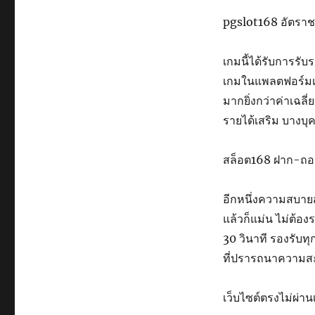
pgslot168 อัตราชน
เกมนี้ได้รับการรับร
เกมในแพลตฟอร์มเดีย
มากยิ่งกว่าค่าเฉล
รายได้เสริม บางบุ
สล็อต168 ฝาก-ถอน
อีกหนึ่งความสบายส
แล้วก็แม่น ไม่ต้อ
30 วินาที รองรับ
ที่ปรารถนาความส
เว็บไซต์ตรงไม่ผ่านเอ