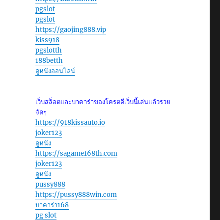
pgslot
pgslot
https://gaojing888.vip
kiss918
pgslotth
188betth
ดูหนังออนไลน์
เว็บสล็อตและบาคาร่าของโครตดีเว็บนี้เล่นแล้วรวย
จัดๆ
https://918kissauto.io
joker123
ดูหนัง
https://sagame168th.com
joker123
ดูหนัง
pussy888
https://pussy888win.com
บาคาร่า168
pg slot