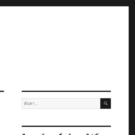
ค้นหา
ค้นหา: