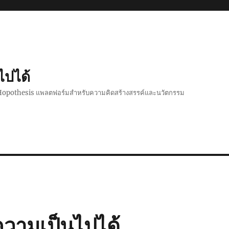
ไปได้
 Hopothesis แพลตฟอร์มสำหรับความคิดสร้างสรรค์และนวัตกรรม
ความเป็นไปได้