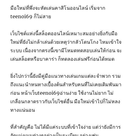
มือใหม่ที่พึ่งจะหัดเล่นคาสิโนออนไลน์ เริ่มจาก
teenoi69 ก็ไม่สาย
เว็บไซต์แห่งนี้สล็อตออนไลน์เหมาะสมอย่างยิ่งกับมือ
ใหม่ที่ยังไม่กล้าเล่นด้วยเหตุว่ากลัวโดนโกง ไหมเข้าใจ
ระบบ เนื่องจากตรงนี้เขามีโหมดทดสอบเล่นให้ก่อน จะ
เล่นสล็อตหรือบาคาร่า ก็ทดลองเล่นฟรีก่อนได้หมด
ยิ่งไปกว่านี้ยังมีคู่มือแนวทางเล่นเกมแต่ละจำพวก รวม
ถึงแนะนำหนทางเบื้องต้นสำหรับคนที่ไม่เคยเดิมพันมา
ก่อน หน้าเว็บteenoi69อ่านง่าย ใช้งานไม่ยาก ไม่
เกลื่อนกลาดราวกับเว็บไซต์อื่น มือใหม่เข้าไปก็ไม่หลง
ทางแน่นอน
ที่สำคัญคือ ไม่ได้มีแค่ระบบที่เข้าใจง่าย แต่ว่ายังมีการ
จัดแบ่งเมนูต่างๆอย่างเป็นระเบียบ อย่างเช่น