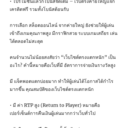
• โปรโมชั่นแล้วก็โบนัสจัดเต็ม – เว็บตรงค่ายใหญ่แจก
เครดิตฟรี รวมทั้งโบนัสต้อนรับ
การเลือก สล็อตออนไลน์ จากค่ายใหญ่ ยังช่วยให้ผู้เล่น
เข้าถึงเกมคุณภาพสูง มีกราฟิกสวย ระบบเกมเสถียร เล่น
ได้ตลอดไม่สะดุด
คนจำนวนไม่น้อยสงสัยว่า “เว็บไซต์ตรงแตกหนัก” เป็น
อะไร? คำนี้หมายคือเว็บที่มี อัตราการจ่ายเงินรางวัลสูง
มี แจ็คพอตแตกบ่อยมาก ทำให้ผู้เล่นได้โอกาสได้กำไร
มากขึ้น คุณสมบัติของเว็บไซต์ตรงแตกหนัก
• มี ค่า RTP สูง (Return to Player) หมายคือ
เปอร์เซ็นต์การคืนเงินผู้เล่นมากกว่าเว็บทั่วไป