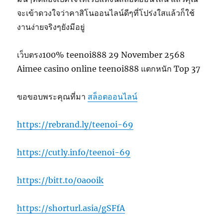
จะเข้าดวงใจว่าคาสิโนออนไลน์ดีๆที่โปร่งใสแล้วก็ใช้
งานง่ายจริงๆยังมีอยู่
เว็บตรง100% teenoi888 29 November 2568
Aimee casino online teenoi888 แตกหนัก Top 37
ขอขอบพระคุณที่มา
สล็อตออนไลน์
https://rebrand.ly/teenoi-69
https://cutly.info/teenoi-69
https://bitt.to/0aooik
https://shorturl.asia/gSFfA