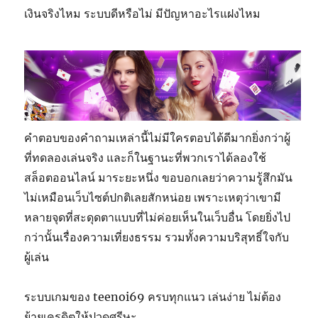
เงินจริงไหม ระบบดีหรือไม่ มีปัญหาอะไรแฝงไหม
คำตอบของคำถามเหล่านี้ไม่มีใครตอบได้ดีมากยิ่งกว่าผู้
ที่ทดลองเล่นจริง และก็ในฐานะที่พวกเราได้ลองใช้
สล็อตออนไลน์ มาระยะหนึ่ง ขอบอกเลยว่าความรู้สึกมัน
ไม่เหมือนเว็บไซต์ปกติเลยสักหน่อย เพราะเหตุว่าเขามี
หลายจุดที่สะดุดตาแบบที่ไม่ค่อยเห็นในเว็บอื่น โดยยิ่งไป
กว่านั้นเรื่องความเที่ยงธรรม รวมทั้งความบริสุทธิ์ใจกับ
ผู้เล่น
ระบบเกมของ teenoi69 ครบทุกแนว เล่นง่าย ไม่ต้อง
ย้ายเครดิตให้ปวดศรีษะ