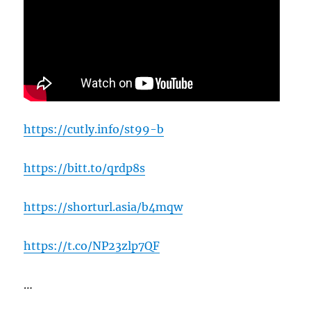
https://cutly.info/st99-b
https://bitt.to/qrdp8s
https://shorturl.asia/b4mqw
https://t.co/NP23zlp7QF
…