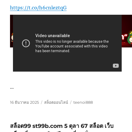
https://t.co/h6cnleztqG
…
เขียน
หมวด
ป้าย
16 ธันวาคม 2025
สล็อตออนไลน์
teenoi888
เมื่อ
หมู่
กำกับ
สล็อต99 st99b.com 5 ตุลา 67 สล็อต เว็บ