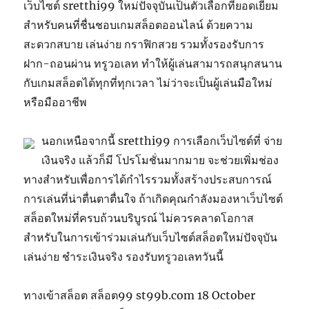
เว็บไซต์ sretthi99 ใหม่ปัจจุบันเป็นตัวเลือกที่ยอดเยี่ยม
สำหรับคนที่ชื่นชอบเกมสล็อตออนไลน์ ด้วยความ
สะดวกสบาย เล่นง่าย กราฟิกสวย รวมทั้งรองรับการ
ฝาก-ถอนผ่าน ทรูวอเลท ทำให้ผู้เล่นสามารถสนุกสนาน
กับเกมสล็อตได้ทุกที่ทุกเวลา ไม่ว่าจะเป็นผู้เล่นมือใหม่
หรือมืออาชีพ
นอกเหนือจากนี้ sretthi99 การเลือกเว็บไซต์ที่ จ่าย
เงินจริง แล้วก็มี โปรโมชั่นมากมาย จะช่วยเพิ่มช่อง
ทางสำหรับเพื่อการได้กำไรรวมทั้งสร้างประสบการณ์
การเล่นที่น่าตื่นตาตื่นใจ ถ้าเกิดคุณกำลังมองหาเว็บไซต์
สล็อตใหม่ที่ครบถ้วนบริบูรณ์ ไม่ควรคลาดโอกาส
สำหรับในการเข้าร่วมเล่นกับเว็บไซต์สล็อตใหม่ปัจจุบัน
เล่นง่าย ชำระเงินจริง รองรับทรูวอเลทวันนี้
ทางเข้าสล็อต สล็อต99 st99b.com 18 October