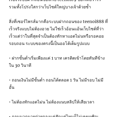
รวมทั้งโปร่งใสกว่าเว็บไซต์ใหญ่บางเจ้าด้วยซ้ำ
สิ่งที่เซอร์ไพรส์มากคือระบบฝากถอนของ teenoi888 ที่
เร็วจริงแบบไม่ต้องอวย ไม่ใช่เร็วอ้อนแอ้นเว็บไซต์ที่ว่า
เร็วแต่ว่าในที่สุดจำเป็นต้องทักหาแอดไม่นหรือรอคอย
รอบถอน ระบบของตรงนี้เป็นออโต้เต็มรูปแบบ
• ฝากขั้นต่ำเริ่มเพียงแค่ 1 บาท เครดิตเข้าโดยทันทีข้าง
ใน 30 วินาที
• ถอนเงินไม่มีขั้นต่ำ ถอนได้ตลอด 1 วัน ไม่มีรอบ ไม่มี
อั้น
• ไม่ต้องทักแอดไม่น ไม่ต้องแนบสลิปให้เสียเวลา
• ถอนมากมายก่ายกองแค่สักแค่ไหนก็ไม่เคยเผชิญ