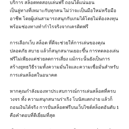
บริการ สล็อตทดสอบเล่นฟรี ถอนได้แน่นอน
เป็นลู่ทางที่เหมาะกับทุกคน ไม่ว่าจะเป็นมือใหม่หรือมือ
อาชีพ โดยผู้เล่นสามารถสนุกกับเกมได้โดยไม่ต้องลงทุน
พร้อมช่องทางทำกำไรจริงจากเครดิตฟรี
การเลือกเว็บ สล็อต ที่ดีจะช่วยให้การเล่นของคุณ
ปลอดภัย สบาย แล้วก็สนุกสนานเยอะขึ้น การทดลองเล่น
ฟรีไม่เพียงแค่ช่วยลดการเสี่ยง แม้กระนั้นยังเป็นการ
สร้างยุทธวิธีรวมทั้งความมั่นใจและความเชื่อมั่นสำหรับ
การเล่นสล็อตในอนาคต
หากคุณกำลังมองหาประสบการณ์การเล่นสล็อตที่ครบ
วงจร ทั้ง ความสนุกสนานร่าเริง โบนัสแตกง่าย แล้วก็
ถอนเงินได้จริง การปั่นสล็อตฟรีบนเว็บไซต์สล็อตอันดับ 1
คือคำตอบที่ดีเยี่ยมที่สุด