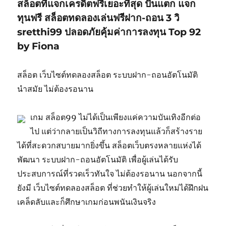
สล็อตที่แจกเครดิตฟรีเยอะที่สุด ปั่นแตก แจก
ทุนฟรี สล็อตทดลองเล่นฟรีฝาก-ถอน 3 วิ
sretthi99 ปลอดภัยคุ้มค่าการลงทุน Top 92
by Fiona
สล็อต เว็บไซต์ทดลองสล็อต ระบบฝาก-ถอนอัตโนมัติ
นำสมัย ไม่ต้องรอนาน
เกม สล็อต99 ไม่ได้เป็นเพียงแค่ความบันเทิงอีกต่อ
ไป แต่ว่ากลายเป็นวิถีทางการลงทุนแล้วก็สร้างราย
ได้ที่สะดวกสบายมากยิ่งขึ้น สล็อตเว็บตรงหลายแห่งได้
พัฒนา ระบบฝาก-ถอนอัตโนมัติ เพื่อผู้เล่นได้รับ
ประสบการณ์ที่รวดเร็วทันใจ ไม่ต้องรอนาน นอกจากนี้
ยังมี เว็บไซต์ทดลองสล็อต ที่ช่วยทำให้ผู้เล่นใหม่ได้ฝึกฝน
เคล็ดลับและก็ศึกษาเกมก่อนพนันเงินจริง