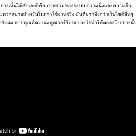
ด้อย่างเห็นได้ชัดเลยก็คือ ภาพรวมของระบบ ความนิ่งและความลื่น
ดวกสบายสำหรับในการใช้งานจริง มันดีมากยิ่งกว่าเว็บไซต์อื่นๆ
ครับผม หากคุณคิดว่าผมพูดเวอร์รึเปล่า อะไรทำให้ตกลงใจอย่างนั้