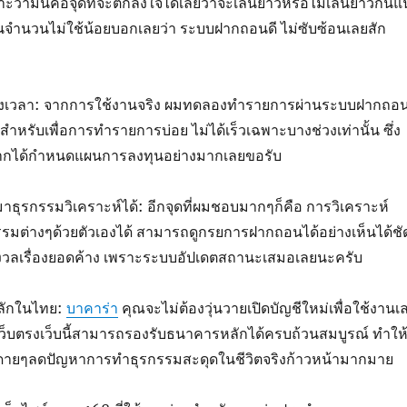
ว่ามันคือจุดที่จะตกลงใจได้เลยว่าจะเล่นยาวหรือไม่เล่นยาวกันแน
คนจำนวนไม่ใช้น้อยบอกเลยว่า ระบบฝากถอนดี ไม่ซับซ้อนเลยสัก
งเวลา: จากการใช้งานจริง ผมทดลองทำรายการผ่านระบบฝากถอ
ำหรับเพื่อการทำรายการบ่อย ไม่ได้เร็วเฉพาะบางช่วงเท่านั้น ซึ่ง
่อยากได้กำหนดแผนการลงทุนอย่างมากเลยขอรับ
มาธุรกรรมวิเคราะห์ได้: อีกจุดที่ผมชอบมากๆก็คือ การวิเคราะห์
รมต่างๆด้วยตัวเองได้ สามารถดูกรยการฝากถอนได้อย่างเห็นได้ชั
กังวลเรื่องยอดค้าง เพราะระบบอัปเดตสถานะเสมอเลยนะครับ
ลักในไทย:
บาคาร่า
คุณจะไม่ต้องวุ่นวายเปิดบัญชีใหม่เพื่อใช้งานเ
าเว็บตรงเว็บนี้สามารถรองรับธนาคารหลักได้ครบถ้วนสมบูรณ์ ทำให
่ายดายๆลดปัญหาการทำธุรกรรมสะดุดในชีวิตจริงก้าวหน้ามากมาย