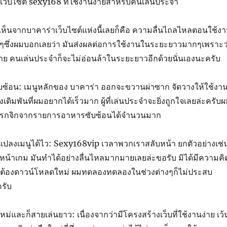
เว็บไซต์ sexy168 ที่ใช้งานง่ายสำหรับคนเล่นประจำ
องเห็นจากบาคาร่าเว็บไซต์แห่งนี้เลยก็คือ ความลื่นไถลไหลตอนใช้ง
ซึ่งผมบอกเลยว่า มันส่งผลต่อการใช้งานในระยะยาวมากๆเพราะว
่าย คนเล่นประจำก็จะไม่อ่อนล้าในระยะยาวอีกด้วยนั่นเองนะครับ
ซับซ้อน: เมนูหลักของ บาคาร่า ออกจะขวานผ่าซาก จัดวางให้ใช้งา
เดิมพันที่ผมอยากได้เร็วมาก ผู้ที่เล่นประจำจะยิ่งถูกใจเลยล่ะครับ
ตรกจิกจากรายการอาหารซับซ้อนได้จำนวนมาก
แปลงเมนูได้ไว: Sexy168vip เวลาพวกเราสลับหน้า ยกตัวอย่างเช่
ไปหน้าเกม มันทำได้อย่างลื่นไหลมากมายเลยล่ะขอรับ มิได้มีความคิ
รือต้องดาวน์โหลดใหม่ ผมทดลองทดลองในช่วงต่างๆก็ไม่ประสบ
รับ
หม่และก็สายเล่นยาว: เนื่องจากว่ามีโครงสร้างเว็บที่ใช้งานง่าย เว้