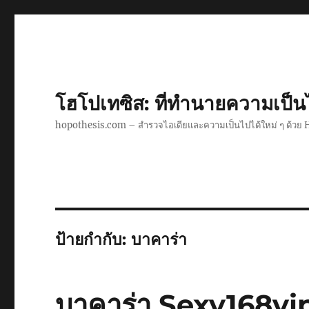
โฮโปเทซิส: ที่ทำนายความเป็น
hopothesis.com – สำรวจไอเดียและความเป็นไปได้ใหม่ ๆ ด้วย
ป้ายกำกับ:
บาคาร่า
บาคาร่า Sexy168vi