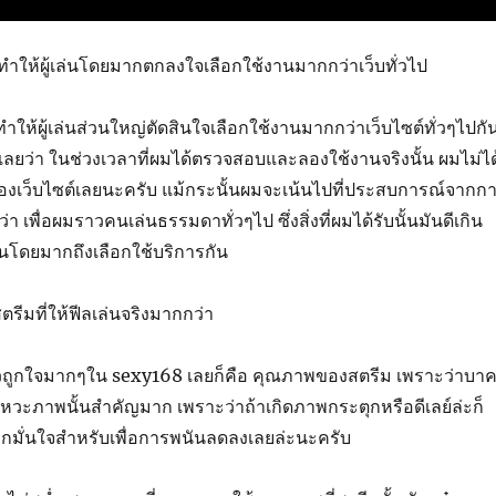
ทำให้ผู้เล่นโดยมากตกลงใจเลือกใช้งานมากกว่าเว็บทั่วไป
ำให้ผู้เล่นส่วนใหญ่ตัดสินใจเลือกใช้งานมากกว่าเว็บไซต์ทั่วๆไปกั
ลยว่า ในช่วงเวลาที่ผมได้ตรวจสอบและลองใช้งานจริงนั้น ผมไม่ได
องเว็บไซต์เลยนะครับ แม้กระนั้นผมจะเน้นไปที่ประสบการณ์จากก
่า เพื่อผมราวคนเล่นธรรมดาทั่วๆไป ซึ่งสิ่งที่ผมได้รับนั้นมันดีเกิน
นโดยมากถึงเลือกใช้บริการกัน
รีมที่ให้ฟีลเล่นจริงมากกว่า
แล้วถูกใจมากๆใน sexy168 เลยก็คือ คุณภาพของสตรีม เพราะว่าบา
ังหวะภาพนั้นสำคัญมาก เพราะว่าถ้าเกิดภาพกระตุกหรือดีเลย์ล่ะก็
นอกมั่นใจสำหรับเพื่อการพนันลดลงเลยล่ะนะครับ