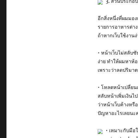
3. ส่วนประกอบ
อีกสิ่งหนึ่งที่ผมม
รายการอาหารต่างๆ
ถ้าหากเว็บใช้งานง
• หน้าเว็บไม่สลับ
ง่าย ทำให้ผมหาห้อง
เพราะว่าลดปริมา
• โหลดหน้าเปลี่ยน
สลับหน้าเพิ่มเงิน
ว่าหน้าเว็บค้างห
ปัญหาอะไรเลยนะค
• เหมาะกับมือใ