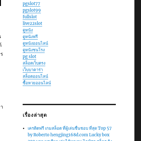
pgslot77
pgslot99
fullslot
live22slot
ดูหนัง
น
ดูหนังฟรี
ดูหนังออนไลน์
้
ดูหนังชนโรง
าร
pg slot
สล็อตเว็บตรง
เว็บบาคาร่า
สล็อตออนไลน์
ซื้อหวยออนไลน์
คา
เรื่องล่าสุด
เครดิตฟรี เกมสล็อต ที่ผู้เล่นชื่นชอบ ที่สุด Top 57
by Roberto hengjing168d.com Lucky box