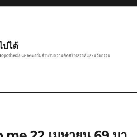
ไปได้
 Hopothesis แพลตฟอร์มสำหรับความคิดสร้างสรรค์และนวัตกรรม
p.me 22 เมษายน 69 บา