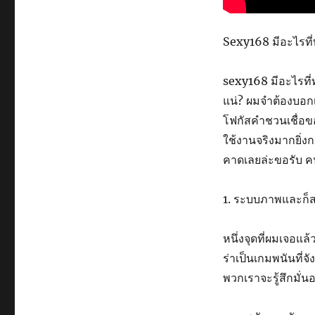
Sexy168 มีอะไรที่
sexy168 มีอะไรที่ท
แน่? ผมจำต้องบอกเ
โฟกัสคำชวนเชื่อข
ใช้งานจริงมากยิ่งกว
คาดเลยล่ะขอรับ ค
1. ระบบภาพและก็สต
หนึ่งจุดที่ผมเจอ
ร่าเป็นเกมพนันที่จ
พวกเราจะรู้สึกมั่