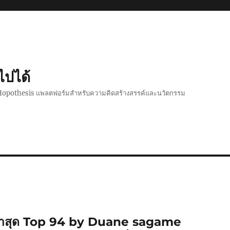
ไปได้
 Hopothesis แพลตฟอร์มสำหรับความคิดสร้างสรรค์และนวัตกรรม
ล่าสุด Top 94 by Duane sagame