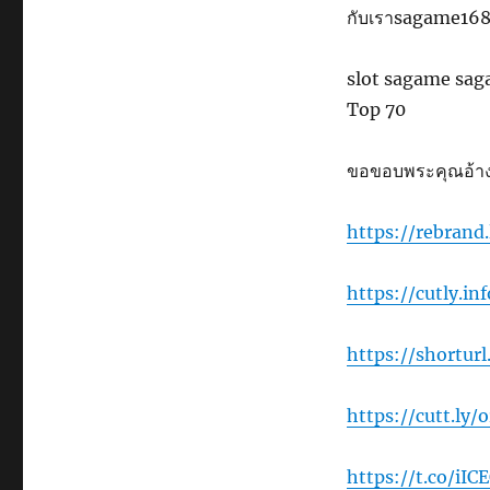
กับเราsagame168th
slot sagame sag
Top 70
ขอขอบพระคุณอ้า
https://rebran
https://cutly.i
https://shortur
https://cutt.ly
https://t.co/iIC