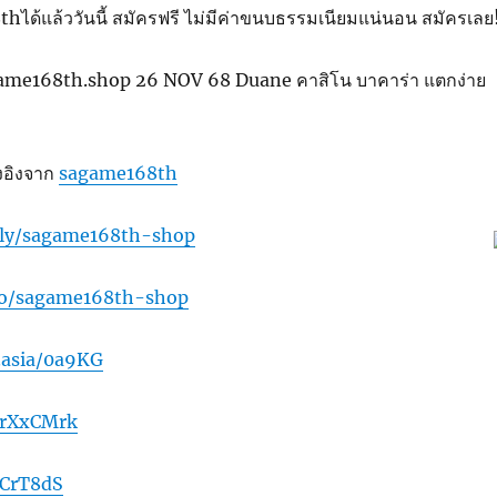
ได้แล้ววันนี้ สมัครฟรี ไม่มีค่าขนบธรรมเนียมแน่นอน สมัครเลย
ame168th.shop 26 NOV 68 Duane คาสิโน บาคาร่า แตกง่าย
งอิงจาก
sagame168th
d.ly/sagame168th-shop
nfo/sagame168th-shop
l.asia/0a9KG
/orXxCMrk
ECrT8dS