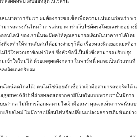
งหลงผิดที่พบได้บ่อยที่สุดในเวลานี้
าเล่นบาคาร่ากับเรา ผมต้องการขอเช็คเพื่อความแน่นอนก่อนว่า พ
สามารถตรงกันไหม? การเล่นบาคาร่าเว็บไซต์ตรงโดยเฉพาะอย่างยิ
่าออนไลน์ ของเรานั้นจะมีผลให้คุณสามารถเดิมพันบาคาร่าได้โดย
ิ่งที่จะทำให้ท่านสับสนได้อย่างง่ายๆก็คือ เรื่องหลงผิดเยอะแยะที่อา
ไม่ไว้ใจพวกเราซักเท่าไหร่ ซึ่งหัวข้อนี้เป็นสิ่งซึ่งสามารถปรับปรุง
มเข้าใจใหม่ได้ ด้วยเหตุผลดังกล่าว ในพาร์ทนี้ ผมจะเป็นตัวแทนที่
งหลงผิดเองครับผม
ออนไลน์คดโกงได้: คนไม่ใช่น้อยมักเชื่อว่าเจ้ามือสามารถทุจริตได้ แ
 sagame168thที่ถ่ายทอดสดจากคาสิโนจริงแบบพวกเรานั้นมีการ
บสากล ไม่มีการล็อกผลตามใจเจ้ามือแน่ๆ คุณจะเห็นการพนันแบ
บบเรียลไทม์ ไม่มีการเปลี่ยนไพ่หรือเปลี่ยนแปลงผลการเดิมพันอย่าง