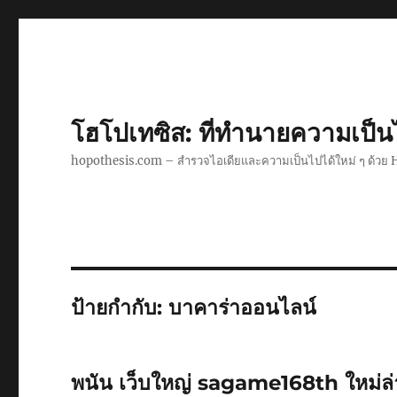
โฮโปเทซิส: ที่ทำนายความเป็น
hopothesis.com – สำรวจไอเดียและความเป็นไปได้ใหม่ ๆ ด้วย
ป้ายกำกับ:
บาคาร่าออนไลน์
พนัน เว็บใหญ่ sagame168th ใหม่