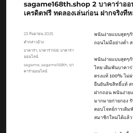
sagame168th.shop 2 บาคาร่าออนไ
เครดิตฟรี ทดลองเล่นก่อน ฝากจริงที
เขียน
23 กันยายน 2025
พนันง่ายแบบสุดๆกับ
เมื่อ
รูป
คำกล่าวอ้าง
ถอนไม่มีอย่างต่ำ 
แบบ
หมวด
บาคาร่า
,
บาคาร่า168
,
บาคาร่า
เรื่อง
หมู่
ออนไลน์
พนันง่ายแบบสุดๆก
ป้าย
sagame
,
sagame168th
,
บา
ไทย เดิมพันบาคาร่
กำกับ
คาร่าออนไลน์
ตรงแท้ 100% ไม่ผ่
ยืนยันลิขสิทธิ์แท้
ฝากถอน พนันง่ายแ
มากมายก่ายกอง รั
ตอบโจทย์การเดิมพ
สมาชิกใหม่ได้แล้วว