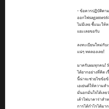
• ข้อควรปฏิบัติตาม
ออกไพ่sagame168th
ไม่มีเลย ชี้แนะให้ห
แยะเลยขอรับ
ลงทะเบียนใหม่กับเร
แน่ๆ ทดลองเลย!
มาครับผมทุกคน! Sa
ได้ยากอย่างที่คิด 
นี้น่าจะช่วยไขข้อ
เอเย่นต์ให้ความส
มั่นอกมั่นใจได้เลย
เค้าไพ่บาคาร่าสำ
การได้กำไรได้มากข