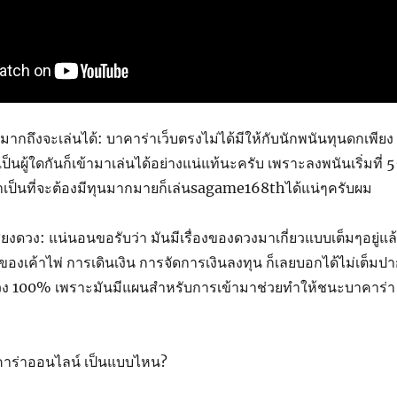
ุนมากถึงจะเล่นได้: บาคาร่าเว็บตรงไม่ได้มีให้กับนักพนันทุนดกเพียง
เป็นผู้ใดกันก็เข้ามาเล่นได้อย่างแน่แท้นะครับ เพราะลงพนันเริ่มที่ 
จำเป็นที่จะต้องมีทุนมากมายก็เล่นsagame168thได้แน่ๆครับผม
่ยงดวง: แน่นอนขอรับว่า มันมีเรื่องของดวงมาเกี่ยวแบบเต็มๆอยู่แล
วของเค้าไพ่ การเดินเงิน การจัดการเงินลงทุน ก็เลยบอกได้ไม่เต็มป
วง 100% เพราะมันมีแผนสำหรับการเข้ามาช่วยทำให้ชนะบาคาร่า
าคาร่าออนไลน์ เป็นแบบไหน?