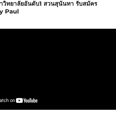
วิทยาลัยอันดับ1 สวนสุนันทา รับสมัคร
by Paul