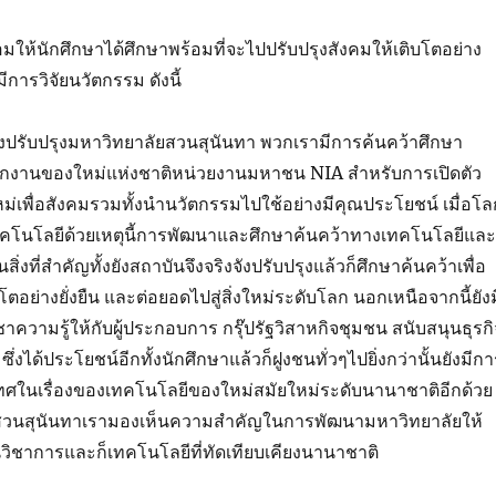
อมให้นักศึกษาได้ศึกษาพร้อมที่จะไปปรับปรุงสังคมให้เติบโตอย่าง
งมีการวิจัยนวัตกรรม ดังนี้
ั้งปรับปรุงมหาวิทยาลัยสวนสุนันทา พวกเรามีการค้นคว้าศึกษา
นักงานของใหม่แห่งชาติหน่วยงานมหาชน NIA สำหรับการเปิดตัว
ม่เพื่อสังคมรวมทั้งนำนวัตกรรมไปใช้อย่างมีคุณประโยชน์ เมื่อโล
เทคโนโลยีด้วยเหตุนี้การพัฒนาและศึกษาค้นคว้าทางเทคโนโลยีและ
สิ่งที่สำคัญทั้งยังสถาบันจึงจริงจังปรับปรุงแล้วก็ศึกษาค้นคว้าเพื่อ
ตอย่างยั่งยืน และต่อยอดไปสู่สิ่งใหม่ระดับโลก นอกเหนือจากนี้ยังม
าความรู้ให้กับผู้ประกอบการ กรุ๊ปรัฐวิสาหกิจชุมชน สนับสนุนธุรกิ
่งได้ประโยชน์อีกทั้งนักศึกษาแล้วก็ฝูงชนทั่วๆไปยิ่งกว่านั้นยังมีก
ในเรื่องของเทคโนโลยีของใหม่สมัยใหม่ระดับนานาชาติอีกด้วย
ฏสวนสุนันทาเรามองเห็นความสำคัญในการพัฒนามหาวิทยาลัยให้
านวิชาการและก็เทคโนโลยีที่ทัดเทียบเคียงนานาชาติ