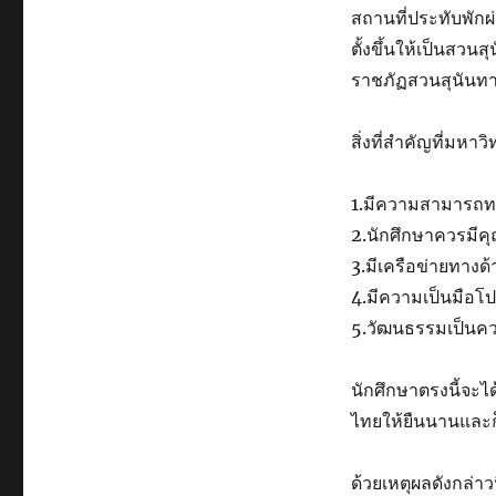
สถานที่ประทับพักผ
ตั้งขึ้นให้เป็นสวน
ราชภัฏสวนสุนันทาจ
สิ่งที่สำคัญที่มหา
1.มีความสามารถท
2.นักศึกษาควรมีค
3.มีเครือข่ายทางด
4.มีความเป็นมือโปร
5.วัฒนธรรมเป็นควา
นักศึกษาตรงนี้จะได
ไทยให้ยืนนานและก
ด้วยเหตุผลดังกล่าว