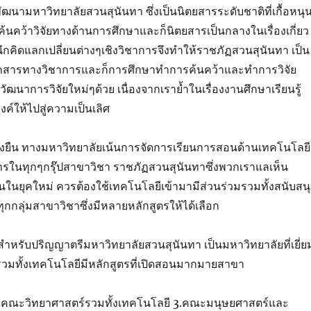
ัฒนามหาวิทยาลัยสวนสุนันทา ซึ่งเป็นนิตยสารระดับชาติที่เกื้อหนุ
นคว้าวิจัยทางด้านการศึกษาและก็นิตยสารเป็นกลางในเรื่องเกี่ยว
คิดแลกเปลี่ยนต่างๆเชิงวิชาการจึงทำให้ราชภัฏสวนสุนันทา เป็น
เอกสารทางวิชาการและก็การศึกษาทำการค้นคว้าและทำการวิจัย
วัฒนาการวิจัยใหม่ๆด้วย เนื่องจากเราย้ำในเรื่องงานศึกษาเรียนรู้
งค์ให้ไปสู่ความเป็นเลิศ
งยั่งยืน ทางมหาวิทยาลัยเน้นการจัดการเรียนการสอนด้านเทคโนโลยี
รในทุกๆกรุ๊ปสาขาวิชา ราชภัฏสวนสุนันทาซึ่งพวกเราแลเห็น
ในยุคใหม่ ควรต้องใช้เทคโนโลยีเข้ามามีส่วนร่วมรวมทั้งสนับสน
ุกกลุ่มสาขาวิชาซึ่งมีหลายหลักสูตรให้ได้เลือก
นสำหรับปริญญาตรีมหาวิทยาลัยสวนสุนันทา เป็นมหาวิทยาลัยที่เยี่ย
มทั้งเทคโนโลยีมีหลักสูตรที่เปิดสอนมากมายสาขา
.คณะวิทยาศาสตร์รวมทั้งเทคโนโลยี 3.คณะมนุษยศาสตร์และ