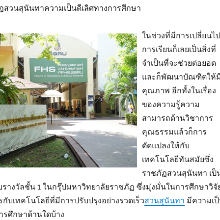
ฏสวนสุนันทาความเป็นดีเลิศทางการศึกษา
ในช่วงที่มีการเปลี่ยนไ
การเรียนก็เลยเป็นสิ่งที่
จำเป็นที่จะช่วยต่อยอด
และก็พัฒนาบัณฑิตให้ม
คุณภาพ อีกทั้งในเรื่อง
ของความรู้ความ
สามารถด้านวิชาการ
คุณธรรมแล้วก็การ
ดัดแปลงให้กับ
เทคโนโลยีทันสมัยซึ่ง
ราชภัฏสวนสุนันทา เป็
บรางวัลชั้น 1 ในกรุ๊ปมหาวิทยาลัยราชภัฏ ซึ่งมุ่งมั่นในการศึกษาวิจั
รกับเทคโนโลยีที่มีการปรับปรุงอย่างรวดเร็ว
สวนสุนันทา
มีความเป
ารศึกษาด้านใดบ้าง