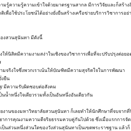
ความรู้ความรู้ความเข้าใจด้วยมาตรฐานสากล มีการวิจัยและก็สร้างสิ
เพื่อใช้ประโยชน์ได้อย่างยั่งยืนสร้างเครือข่ายบริการวิชาการอย่
สวนสุนันทา มีดังนี้
ิงให้นิสิตมีความงามสง่าในเชิงของวิชาการเพื่อที่จะปรับปรุงต่อยอ
ส
วามจริงใจซึ่งพวกเราเน้นให้บัณฑิตมีความสุจริตใจในการพัฒนา
ั่งยืน
y มีความรับผิดชอบต่อสังคม
นน้ำหนึ่งใจเดียวรวมทั้งเป็นอันหนึ่งอันเดียวกัน
งานของมหาวิทยาลัยสวนสุนันทา ก็เลยทำให้นักศึกษาที่จบจากที่นี
ิชาการคุณงามความดีจริยธรรมควบคู่กันไปด้วย ซึ่งเมื่อแรกการจัด
ัยเป็นส่วนหนึ่งส่วนใดของวังส่วนสุนันทาเป็นเขตพระราชฐาน แล้วก็