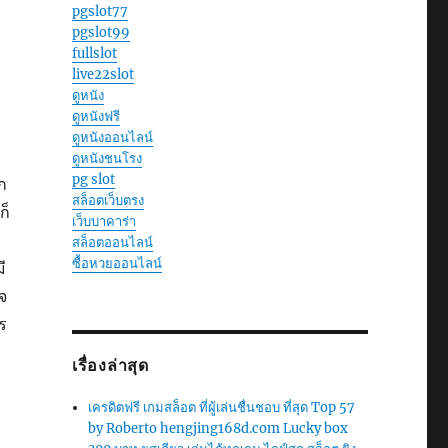
pgslot77
pgslot99
fullslot
live22slot
ดูหนัง
ดูหนังฟรี
ดูหนังออนไลน์
ดูหนังชนโรง
pg slot
ก
สล็อตเว็บตรง
ก็
เว็บบาคาร่า
สล็อตออนไลน์
ซื้อหวยออนไลน์
ี
จ
าร
เรื่องล่าสุด
เครดิตฟรี เกมสล็อต ที่ผู้เล่นชื่นชอบ ที่สุด Top 57
by Roberto hengjing168d.com Lucky box