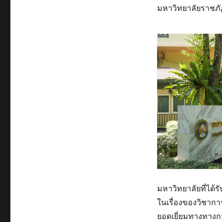
มหาวิทยาลัยราชภั
มหาวิทยาลัยที่ได้รั
ในเรื่องของวิชากา
ยอดเยี่ยมทางทางก