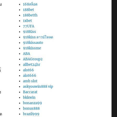
ง
168สล็อต
188bet
188betth
1xbet
77UFA
918Kiss
918kiss ดาวน์โหลด
918kissauto
918kissme
ABA
ABAGroup2
allbet24hr
้
alot66
alot666
amb slot
askyouwin888 vip
ง
Baccarat
bkkwin
bonanza99
bonus888
อด
brazil999