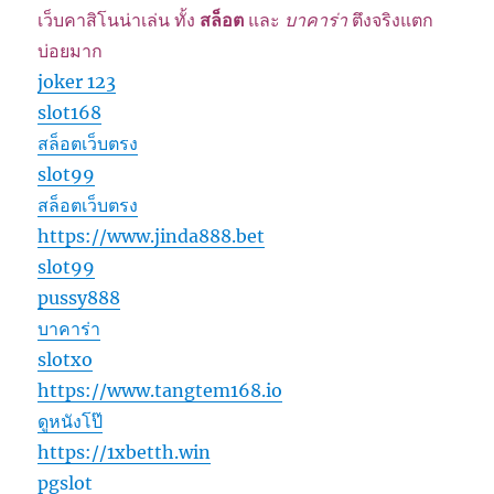
เว็บคาสิโนน่าเล่น ทั้ง
สล็อต
และ
บาคาร่า
ตึงจริงแตก
บ่อยมาก
joker 123
slot168
สล็อตเว็บตรง
slot99
สล็อตเว็บตรง
https://www.jinda888.bet
slot99
pussy888
บาคาร่า
slotxo
https://www.tangtem168.io
ดูหนังโป๊
https://1xbetth.win
pgslot