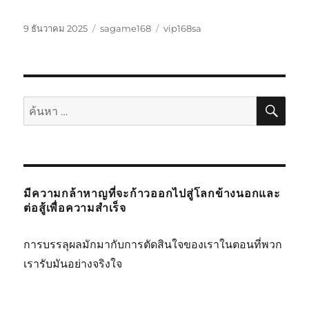
เขียน
หมวด
ป้าย
9 ธันวาคม 2025
sagame168
vip168sa
เมื่อ
หมู่
กำกับ
ค้นห
ค้นหา:
มีความกล้าหาญที่จะก้าวออกไปสู่โลกข้างนอกและ
ต่อสู้เพื่อความสำเร็จ
การบรรลุผลมักมากับการตัดสินใจของเราในตอนที่พวก
เรารับมันอย่างจริงใจ