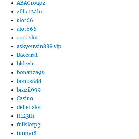
ABAGroup2
allbet24hr
alot66
alot666
amb slot
askyouwin888 vip
Baccarat
bkkwin
bonanza99
bonus888
brazil999
Casino
debet slot
ff123th
fullslotpg
funny18