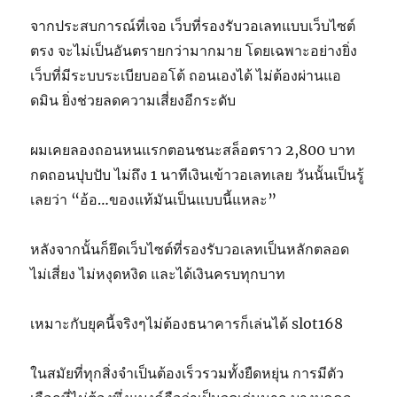
จากประสบการณ์ที่เจอ เว็บที่รองรับวอเลทแบบเว็บไซต์
ตรง จะไม่เป็นอันตรายกว่ามากมาย โดยเฉพาะอย่างยิ่ง
เว็บที่มีระบบระเบียบออโต้ ถอนเองได้ ไม่ต้องผ่านแอ
ดมิน ยิ่งช่วยลดความเสี่ยงอีกระดับ
ผมเคยลองถอนหนแรกตอนชนะสล็อตราว 2,800 บาท
กดถอนปุบปับ ไม่ถึง 1 นาทีเงินเข้าวอเลทเลย วันนั้นเป็นรู้
เลยว่า “อ้อ…ของแท้มันเป็นแบบนี้แหละ”
หลังจากนั้นก็ยึดเว็บไซต์ที่รองรับวอเลทเป็นหลักตลอด
ไม่เสี่ยง ไม่หงุดหงิด และได้เงินครบทุกบาท
เหมาะกับยุคนี้จริงๆไม่ต้องธนาคารก็เล่นได้ slot168
ในสมัยที่ทุกสิ่งจำเป็นต้องเร็วรวมทั้งยืดหยุ่น การมีตัว