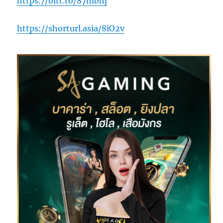
https://bitt.to/87mbhj
https://shorturl.asia/8iO2v