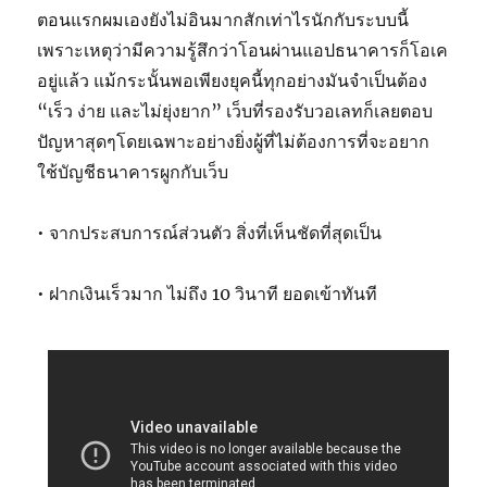
ตอนแรกผมเองยังไม่อินมากสักเท่าไรนักกับระบบนี้
เพราะเหตุว่ามีความรู้สึกว่าโอนผ่านแอปธนาคารก็โอเค
อยู่แล้ว แม้กระนั้นพอเพียงยุคนี้ทุกอย่างมันจำเป็นต้อง
“เร็ว ง่าย และไม่ยุ่งยาก” เว็บที่รองรับวอเลทก็เลยตอบ
ปัญหาสุดๆโดยเฉพาะอย่างยิ่งผู้ที่ไม่ต้องการที่จะอยาก
ใช้บัญชีธนาคารผูกกับเว็บ
• จากประสบการณ์ส่วนตัว สิ่งที่เห็นชัดที่สุดเป็น
• ฝากเงินเร็วมาก ไม่ถึง 10 วินาที ยอดเข้าทันที