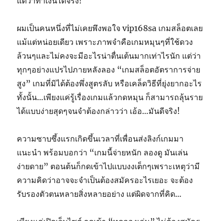
แต่ว่าทำเงินได้จริง!
ผมเป็นคนหนึ่งที่ไม่เคยพึงพอใจ vip168sa เกมสล็อตเลย
แม้แต่หน่อยเดียว เพราะภาพจำคือเกมหมุนๆที่ใช้ดวง
ล้วนๆและไม่คงจะมีอะไรน่าตื่นเต้นมากเท่าไรนัก แต่ว่า
ทุกๆอย่างแปรไปภายหลังลอง “เกมสล็อตอัตราการจ่าย
สูง” เกมที่มิได้ต้องพึ่งสูตรลับ หรือเคล็ดวิธีที่ยุ่งยากอะไร
ทั้งนั้น…เพียงแค่รู้เรื่องเกมแล้วกดหมุน ก็สามารถลุ้นราย
ได้แบบง่ายสุดๆจนจำต้องกล่าวว่า เอ้อ…มันดีจริง!
ความซาบซึ้งแรกเกิดขึ้นเวลาที่เพื่อนส่งลิงก์เกมมา
แนะนำ พร้อมบอกว่า “เกมนี้จ่ายหนัก ลองดู มันเล่น
ง่ายดาย” ตอนต้นก็กดเข้าไปแบบงงเต็กๆเพราะเหตุว่ามี
ความคิดว่าอาจจะจำเป็นต้องสมัครอะไรเยอะ จะต้อง
รับรองตัวตนหลายสิ่งหลายอย่าง แต่ผิดจากที่คิด…