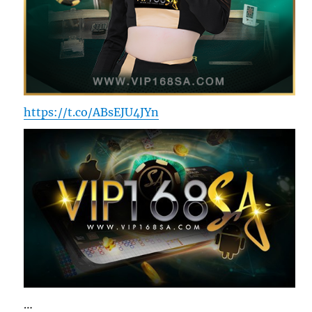
https://t.co/ABsEJU4JYn
…