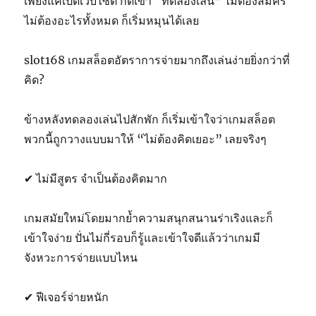
เพียงแค่เปิดเว็บไซต์ กดเข้า “ทดลองเล่น” ไม่ต้องสมัคร
ไม่ต้องอะไรทั้งหมด ก็เริ่มหมุนได้เลย
slot168 เกมสล็อตอัตราการจ่ายมากถึงเล่นง่ายยิ่งกว่าที่
คิด?
ข้างหลังทดลองเล่นไปสักพัก ก็เริ่มเข้าใจว่าเกมสล็อต
พวกนี้ถูกวางแบบมาให้ “ไม่ต้องคิดเยอะ” เลยจริงๆ
✔ ไม่มีสูตร จำเป็นต้องคิดมาก
เกมสมัยใหม่โดยมากย้ำความสนุกสนานร่าเริงและก็
เข้าใจง่าย ปั่นไม่กี่รอบก็รู้และเข้าใจดีแล้วว่าเกมมี
จังหวะการจ่ายแบบไหน
✔ ฟีเจอร์จ่ายหนัก