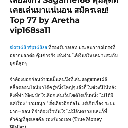
เสือมังกร Sagame168 คุ้มสุดที่
เคยเล่นมาแน่นอน สมัครเลย!
Top 77 by Aretha
vip168sa11
slot168
vip168sa
ที่รองรับวอเลท ประสบการณ์ตรงที่
อยากบอกต่อ คุ้มค่าจริง เล่นง่าย ได้เงินจริง เหมาะสมกับ
ยุคนี้สุดๆ
จำต้องบอกก่อนว่าผมเป็นคนนึงที่เล่น sagame168
สล็อตออนไลน์มาได้ครู่หนึ่งใหญ่ๆแล้วก็ในช่วงปีให้หลัง
สิ่งที่ทำให้ผมปักใจเลือกเล่นเว็บไซต์ใดเว็บหนึ่ง ไม่ได้มี
แค่เรื่อง “เกมสนุก” สิ่งเดียวอีกต่อไป แต่เกิดเรื่อง ระบบ
ฝาก–ถอน ที่จำต้องเร็วทันใจ ไม่มีอันตราย และก็ที่
สำคัญที่สุดเลยคือ รองรับวอเลท (True Money
Wallet)