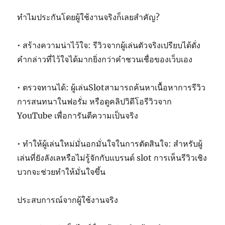
ทำไมประกันโดยผู้ใช้งานจริงก็เลยสำคัญ?
• สร้างความน่าไว้ใจ: รีวิวจากผู้เล่นตัวจริงเปรียบได้ดั่ง
คำกล่าวที่ไว้ใจได้มากยิ่งกว่าคำชวนเชื่อของเว็บเอง
• ตรวจทานได้: ผู้เล่นSlotสามารถค้นหาเนื้อหาการรีวิว
การสนทนาในฟอรั่ม หรือดูคลิปวิดีโอรีวิวจาก
YouTube เพื่อการันตีความเป็นจริง
• ทำให้ผู้เล่นใหม่มั่นอกมั่นใจในการตัดสินใจ: สำหรับผู้
เล่นที่ยังลังเลหรือไม่รู้จักกับแบรนด์ slot การเห็นรีวิวเชิง
บวกจะช่วยทำให้มั่นใจขึ้น
ประสบการณ์จากผู้ใช้งานจริง