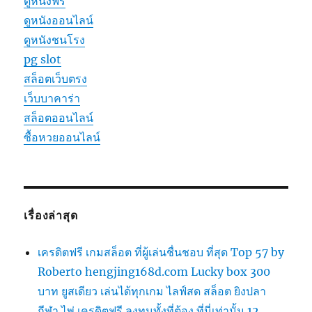
ดูหนังฟรี
ดูหนังออนไลน์
ดูหนังชนโรง
pg slot
สล็อตเว็บตรง
เว็บบาคาร่า
สล็อตออนไลน์
ซื้อหวยออนไลน์
เรื่องล่าสุด
เครดิตฟรี เกมสล็อต ที่ผู้เล่นชื่นชอบ ที่สุด Top 57 by
Roberto hengjing168d.com Lucky box 300
บาท ยูสเดียว เล่นได้ทุกเกม ไลฟ์สด สล็อต ยิงปลา
กีฬา ไพ่ เครดิตฟรี ลงทุนทั้งที่ต้อง ที่นี่เท่านั้น 12