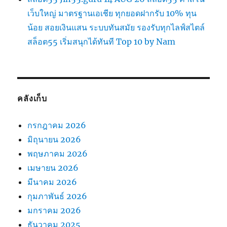
เว็บใหญ่ มาตรฐานเอเชีย ทุกยอดฝากรับ 10% ทุน
น้อย สอยเงินแสน ระบบทันสมัย รองรับทุกไลฟ์สไตล์
สล็อต55 เริ่มสนุกได้ทันที Top 10 by Nam
คลังเก็บ
กรกฎาคม 2026
มิถุนายน 2026
พฤษภาคม 2026
เมษายน 2026
มีนาคม 2026
กุมภาพันธ์ 2026
มกราคม 2026
ธันวาคม 2025