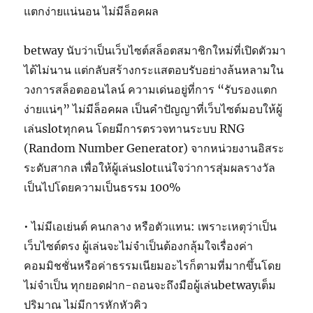
แตกง่ายแน่นอน ไม่มีล็อคผล
betway นับว่าเป็นเว็บไซต์สล็อตสมาชิกใหม่ที่เปิดตัวมา
ได้ไม่นาน แต่กลับสร้างกระแสตอบรับอย่างล้นหลามใน
วงการสล็อตออนไลน์ ความเด่นอยู่ที่การ “รับรองแตก
ง่ายแน่ๆ” ไม่มีล็อคผล เป็นคำปัญญาที่เว็บไซต์มอบให้ผู้
เล่นslotทุกคน โดยมีการตรวจทานระบบ RNG
(Random Number Generator) จากหน่วยงานอิสระ
ระดับสากล เพื่อให้ผู้เล่นslotแน่ใจว่าการสุ่มผลรางวัล
เป็นไปโดยความเป็นธรรม 100%
• ไม่มีเอเย่นต์ คนกลาง หรือตัวแทน: เพราะเหตุว่าเป็น
เว็บไซต์ตรง ผู้เล่นจะไม่จำเป็นต้องกลุ้มใจเรื่องค่า
คอมมิชชั่นหรือค่าธรรมเนียมอะไรก็ตามที่มากขึ้นโดย
ไม่จำเป็น ทุกยอดฝาก-ถอนจะถึงมือผู้เล่นbetwayเต็ม
ปริมาณ ไม่มีการหักหัวคิว