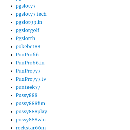
pgslot77
pgslot77.tech
pgslot99.in
pgslotgolf
Pgslotth
pokebet88
PunPro66
PunPro66.in
PunPro777
PunPro777.tv
puntaek77
Pussy888
pussy888fun
pussy888play
pussy888win
rockstar66m