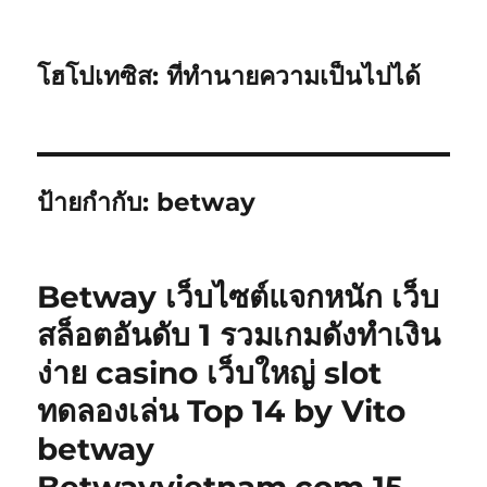
โฮโปเทซิส: ที่ทำนายความเป็นไปได้
ป้ายกำกับ:
betway
Betway เว็บไซต์แจกหนัก เว็บ
สล็อตอันดับ 1 รวมเกมดังทำเงิน
ง่าย casino เว็บใหญ่ slot
ทดลองเล่น Top 14 by Vito
betway