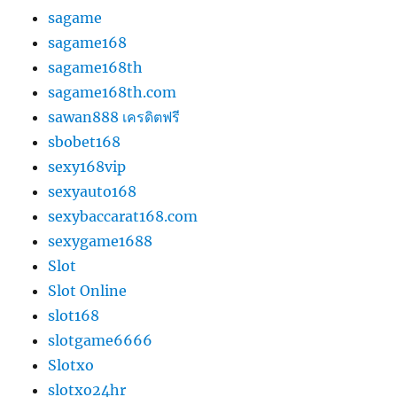
sagame
sagame168
sagame168th
sagame168th.com
sawan888 เครดิตฟรี
sbobet168
sexy168vip
sexyauto168
sexybaccarat168.com
sexygame1688
Slot
Slot Online
slot168
slotgame6666
Slotxo
slotxo24hr