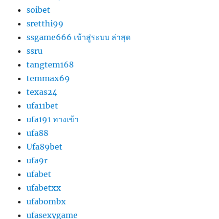
soibet
sretthi99
ssgame666 เข้าสู่ระบบ ล่าสุด
ssru
tangtem168
temmax69
texas24
ufa11bet
ufa191 ทางเข้า
ufa88
Ufa89bet
ufa9r
ufabet
ufabetxx
ufabombx
ufasexygame