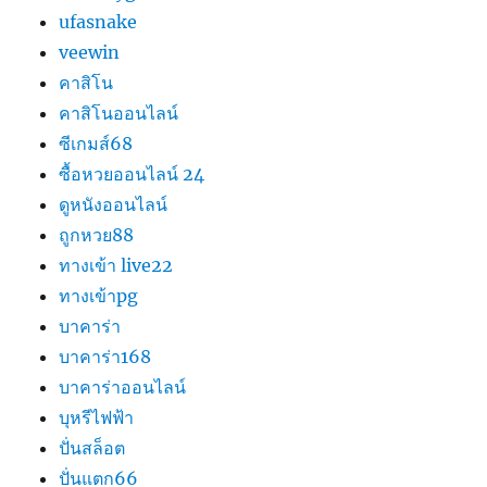
ufasnake
veewin
คาสิโน
คาสิโนออนไลน์
ซีเกมส์68
ซื้อหวยออนไลน์ 24
ดูหนังออนไลน์
ถูกหวย88
ทางเข้า live22
ทางเข้าpg
บาคาร่า
บาคาร่า168
บาคาร่าออนไลน์
บุหรีไฟฟ้า
ปั่นสล็อต
ปั่นแตก66