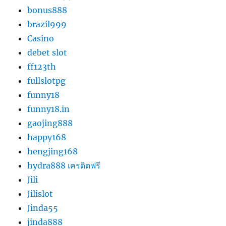
bonus888
brazil999
Casino
debet slot
ff123th
fullslotpg
funny18
funny18.in
gaojing888
happy168
hengjing168
hydra888 เครดิตฟรี
Jili
Jilislot
Jinda55
jinda888