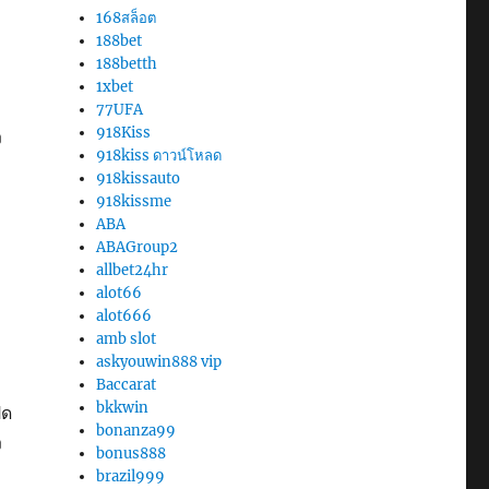
168สล็อต
188bet
188betth
1xbet
77UFA
918Kiss
ง
918kiss ดาวน์โหลด
918kissauto
918kissme
ABA
ABAGroup2
allbet24hr
alot66
alot666
amb slot
askyouwin888 vip
Baccarat
bkkwin
ิด
bonanza99
ง
bonus888
brazil999