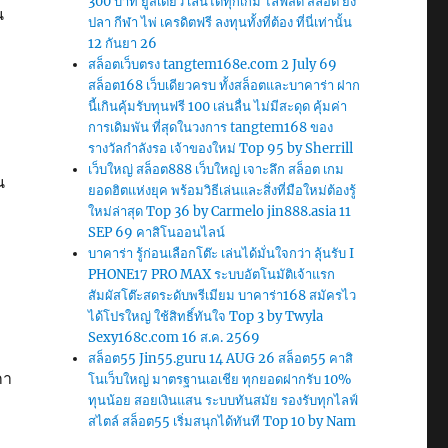
300 บาท ยูสเดียว เล่นได้ทุกเกม ไลฟ์สด สล็อต ยิง
น
ปลา กีฬา ไพ่ เครดิตฟรี ลงทุนทั้งที่ต้อง ที่นี่เท่านั้น
12 กันยา 26
สล็อตเว็บตรง tangtem168e.com 2 July 69
สล็อต168 เว็บเดียวครบ ทั้งสล็อตและบาคาร่า ฝาก
นี้เกินคุ้มรับทุนฟรี 100 เล่นลื่น ไม่มีสะดุด คุ้มค่า
การเดิมพัน ที่สุดในวงการ tangtem168 ของ
รางวัลกำลังรอ เจ้าของใหม่ Top 95 by Sherrill
เว็บใหญ่ สล็อต888 เว็บใหญ่ เจาะลึก สล็อต เกม
น
ยอดฮิตแห่งยุค พร้อมวิธีเล่นและสิ่งที่มือใหม่ต้องรู้
ใหม่ล่าสุด Top 36 by Carmelo jin888.asia 11
SEP 69 คาสิโนออนไลน์
บาคาร่า รู้ก่อนเลือกโต๊ะ เล่นได้มั่นใจกว่า ลุ้นรับ I
PHONE17 PRO MAX ระบบอัตโนมัติเจ้าแรก
สัมผัสโต๊ะสดระดับพรีเมียม บาคาร่า168 สมัครไว
ได้โปรใหญ่ ใช้สิทธิ์ทันใจ Top 3 by Twyla
Sexy168c.com 16 ส.ค. 2569
สล็อต55 Jin55.guru 14 AUG 26 สล็อต55 คาสิ
กา
โนเว็บใหญ่ มาตรฐานเอเชีย ทุกยอดฝากรับ 10%
ทุนน้อย สอยเงินแสน ระบบทันสมัย รองรับทุกไลฟ์
สไตล์ สล็อต55 เริ่มสนุกได้ทันที Top 10 by Nam