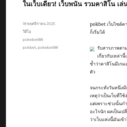
ในเว็บเดียว! เว็บพนัน รวมคาสิโน เล่น
เขียน
18 พฤศจิกายน 2025
pokbet เว็บไซต์คาส
เมื่อ
รูป
วีดีโอ
ก็เริ่มได้
แบบ
หมวด
pokebet88
เรื่อง
หมู่
ป้าย
pokbet
,
pokebet88
รับสารภาพตามจร
กำกับ
เกี่ยวกับเหล่า
ซ้ำว่าคาสิโนมีเกม
ตัว
จนกระทั่งวันหนึ่งม
เหตุว่าเป็นเว็บที่
แต่เพราะช่วงนั้นกำ
อะไรนัก ผลเป็นเปล
ว่าเว็บแห่งนี้มันเข