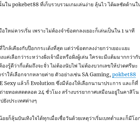
นั้นใน pokebet88 ที่เก็บรวบรวมเกมเล่นง่าย ลุ้นไว ได้ผลชัดด้านใ
มือใหม่ควรเริ่ม เพราะไม่ต้องจำข้อตกลงเยอะก็เล่นเป็นใน 1 นาที
ี่ใกล้เคียงกับป๊อกกระเด้งที่สุด แต่ว่าข้อตกลงง่ายกว่าเยอะแยะ
ค่เลือกว่าระหว่างฝั่งเจ้ามือหรือฝั่งผู้เล่น ใครจะมีแต้มมากกว่ากั
่ต้องรู้ดีว่ากี่แต้มถึงจะจั่ว ไม่ต้องนับไพ่ ไม่ต้องบวกเลขให้ปวดศรีษะ
ร่าให้เลือกจากหลายค่าย ตัวอย่างเช่น SA Gaming,
pokbet88
 Sexy แล้วก็ Evolution ซึ่งมีห้องให้เลือกนานาประการ และก็ที่
ร์ถ่ายทอดสดตลอด 24 ชั่วโมง สร้างบรรยากาศเสมือนอยู่ในคาสิโน
ไปยังประเทศต่างๆ
้อยก็ลุ้นบันเทิงใจได้ทุกเมื่อเชื่อวันด้วยเหตุว่าเริ่มเบทต่ำและก็มีโอ