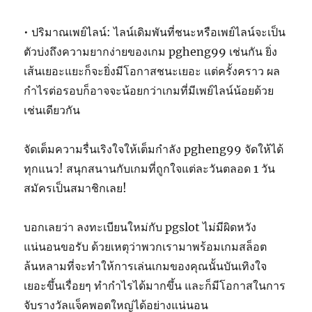
• ปริมาณเพย์ไลน์: ไลน์เดิมพันที่ชนะหรือเพย์ไลน์จะเป็น
ตัวบ่งถึงความยากง่ายของเกม pgheng99 เช่นกัน ยิ่ง
เส้นเยอะแยะก็จะยิ่งมีโอกาสชนะเยอะ แต่ครั้งคราว ผล
กำไรต่อรอบก็อาจจะน้อยกว่าเกมที่มีเพย์ไลน์น้อยด้วย
เช่นเดียวกัน
จัดเต็มความรื่นเริงใจให้เต็มกำลัง pgheng99 จัดให้ได้
ทุกแนว! สนุกสนานกับเกมที่ถูกใจแต่ละวันตลอด 1 วัน
สมัครเป็นสมาชิกเลย!
บอกเลยว่า ลงทะเบียนใหม่กับ pgslot ไม่มีผิดหวัง
แน่นอนขอรับ ด้วยเหตุว่าพวกเรามาพร้อมเกมสล็อต
ล้นหลามที่จะทำให้การเล่นเกมของคุณนั้นบันเทิงใจ
เยอะขึ้นเรื่อยๆ ทำกำไรได้มากขึ้น และก็มีโอกาสในการ
จับรางวัลแจ็คพอตใหญ่ได้อย่างแน่นอน