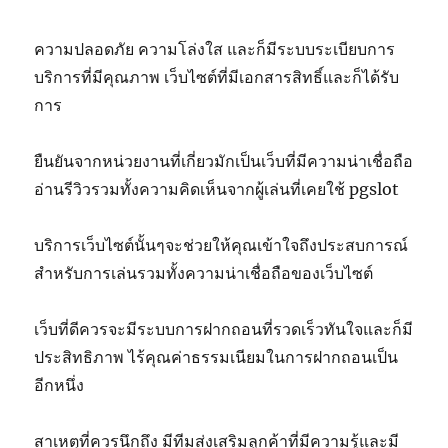
ความปลอดภัย ความโล่งใส และก็มีระบบระเบียบการ
บริการที่มีคุณภาพ เว็บไซต์ที่มีเอกสารสิทธิ์และก็ได้รับ
การ
ยืนยันจากหน่วยงานที่เกี่ยวมักเป็นเว็บที่มีความน่าเชื่อถือ
อ่านรีวิวรวมทั้งความคิดเห็นจากผู้เล่นที่เคยใช้ pgslot
บริการเว็บไซต์นั้นๆจะช่วยให้คุณเข้าใจถึงประสบการณ์
สำหรับการเล่นรวมทั้งความน่าเชื่อถือของเว็บไซต์
เว็บที่ดีควรจะมีระบบการฝากถอนที่รวดเร็วทันใจและก็มี
ประสิทธิภาพ ไร้คุณค่าธรรมเนียมในการฝากถอนเป็น
อีกหนึ่ง
สาเหตุที่ควรนึกถึง มีทีมส่งเสริมลูกค้าที่มีความรู้และมี