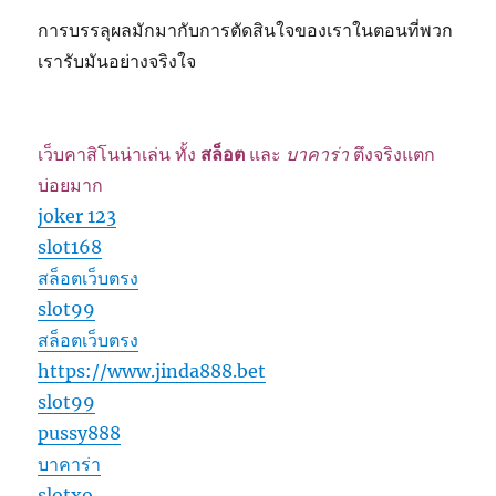
การบรรลุผลมักมากับการตัดสินใจของเราในตอนที่พวก
เรารับมันอย่างจริงใจ
เว็บคาสิโนน่าเล่น ทั้ง
สล็อต
และ
บาคาร่า
ตึงจริงแตก
บ่อยมาก
joker 123
slot168
สล็อตเว็บตรง
slot99
สล็อตเว็บตรง
https://www.jinda888.bet
slot99
pussy888
บาคาร่า
slotxo