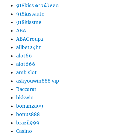
918kiss ดาวน์โหลด
918kissauto
918kissme
ABA
ABAGroup2
allbet24hr
alot66
alot666
amb slot
askyouwin888 vip
Baccarat
bkkwin
bonanza99
bonus888
brazil999
Casino