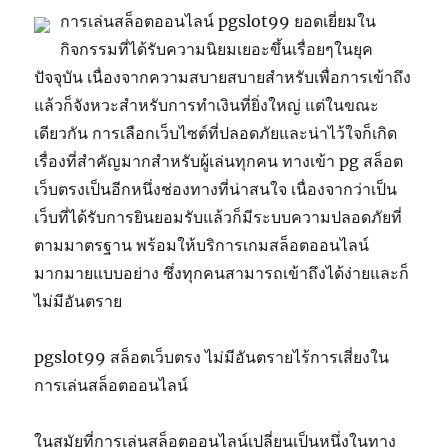
การเล่นสล็อตออนไลน์ pgslot99 ยอดเยี่ยมใน
กิจกรรมที่ได้รับความนิยมเยอะขึ้นเรื่อยๆในยุค
ปัจจุบัน เนื่องจากความสบายสบายสำหรับเพื่อการเข้าถึง
แล้วก็จังหวะสำหรับการทำเงินที่ยิ่งใหญ่ แต่ในขณะ
เดียวกัน การเลือกเว็บไซต์ที่ปลอดภัยและน่าไว้ใจก็เกิด
เรื่องที่สำคัญมากสำหรับผู้เล่นทุกคน ทางเข้า pg สล็อต
เว็บตรงเป็นอีกหนึ่งช่องทางที่น่าสนใจ เนื่องจากว่าเป็น
เว็บที่ได้รับการยินยอมรับแล้วก็มีระบบความปลอดภัยที่
ตามมาตรฐาน พร้อมให้บริการเกมสล็อตออนไลน์
มากมายแบบอย่าง ซึ่งทุกคนสามารถเข้าถึงได้ง่ายและก็
ไม่มีอันตราย
pgslot99 สล็อตเว็บตรง ไม่มีอันตรายไร้การเสี่ยงใน
การเล่นสล็อตออนไลน์
ในสมัยที่การเล่นสล็อตออนไลน์เปลี่ยนเป็นหนึ่งในทาง