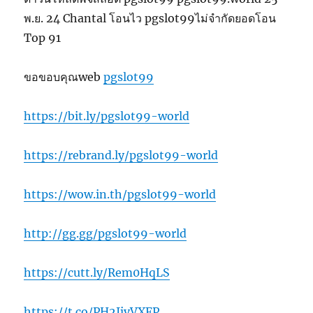
พ.ย. 24 Chantal โอนไว pgslot99ไม่จำกัดยอดโอน
Top 91
ขอขอบคุณweb
pgslot99
https://bit.ly/pgslot99-world
https://rebrand.ly/pgslot99-world
https://wow.in.th/pgslot99-world
http://gg.gg/pgslot99-world
https://cutt.ly/Rem0HqLS
https://t.co/PH2IjvVXFP