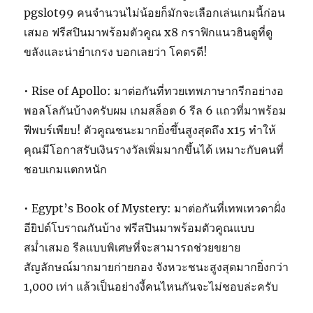
pgslot99 คนจำนวนไม่น้อยก็มักจะเลือกเล่นเกมนี้ก่อน
เสมอ ฟรีสปินมาพร้อมตัวคูณ x8 กราฟิกแนวฮินดูที่ดู
ขลังและน่ายำเกรง บอกเลยว่า โคตรดี!
• Rise of Apollo: มาต่อกันที่ทวยเทพภาษากรีกอย่างอ
พอลโลกันบ้างครับผม เกมสล็อต 6 รีล 6 แถวที่มาพร้อม
ฟีพบร์เพียบ! ตัวคูณชนะมากยิ่งขึ้นสูงสุดถึง x15 ทำให้
คุณมีโอกาสรับเงินรางวัลเพิ่มมากขึ้นได้ เหมาะกับคนที่
ชอบเกมแตกหนัก
• Egypt’s Book of Mystery: มาต่อกันที่เทพเทวดาฝั่ง
อียิปต์โบราณกันบ้าง ฟรีสปินมาพร้อมตัวคูณแบบ
สม่ำเสมอ รีลแบบพิเศษที่จะสามารถช่วยขยาย
สัญลักษณ์มากมายก่ายกอง จังหวะชนะสูงสุดมากยิ่งกว่า
1,000 เท่า แล้วเป็นอย่างงี้คนไหนกันจะไม่ชอบล่ะครับ