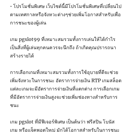
• โปรโมชั่นพิเศษ เว็บไซต์นี้มีโปรโมชั่นพิเศษที่เปลี่ยนไป
ตามเทศกาลหรือจังหวะต่างๆช่วยเพิ่มโอกาสสำหรับเพื่อ
การชนะของผู้เล่น
เกม pgslot99 ที่เหมาะสมรวมทั้งการเล่นให้ได้กำไร
เป็นสิ่งที่ผู้เล่นทุกคนควรจะนึกถึง ถ้าเกิดคุณปรารถนา
สร้างรายได้
การเลือกเกมที่เหมาะสมรวมทั้งการใช้อุบายที่ดีจะช่วย
เพิ่มจังหวะในการชนะ อัตราการจ่ายเงิน RTP เกมสล็อต
แต่ละเกมจะมีอัตราการจ่ายเงินที่แตกต่าง การเลือกเกม
ที่มีอัตราการจ่ายเงินสูงจะช่วยเพิ่มช่องทางสำหรับการ
ชนะ
เกม pgslot ที่มีฟีเจอร์พิเศษ เป็นต้นว่า ฟรีสปิน โบนัส
เกม หรือแจ็คพอตใหญ่ มักได้โอกาสสำหรับในการชนะ