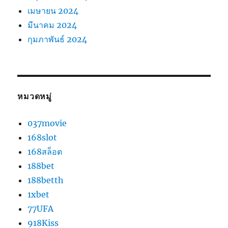
เมษายน 2024
มีนาคม 2024
กุมภาพันธ์ 2024
หมวดหมู่
037movie
168slot
168สล็อต
188bet
188betth
1xbet
77UFA
918Kiss