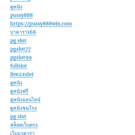
ดูหนัง
pussy888
https://pussy888win.com
บาคาร่า168
pg slot
pgslot77
pgslot99
fullslot
live22slot
ดูหนัง
ดูหนังฟรี
ดูหนังออนไลน์
ดูหนังชนโรง
pg slot
สล็อตเว็บตรง
เว็บบาคาร่า