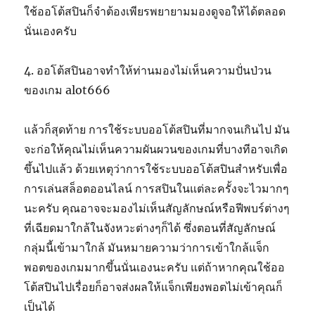
ใช้ออโต้สปินก็จำต้องเพียรพยายามมองดูจอให้ได้ตลอด
นั่นเองครับ
4. ออโต้สปินอาจทำให้ท่านมองไม่เห็นความปั่นป่วน
ของเกม alot666
แล้วก็สุดท้าย การใช้ระบบออโต้สปินที่มากจนเกินไป มัน
จะก่อให้คุณไม่เห็นความผันผวนของเกมที่บางทีอาจเกิด
ขึ้นไปแล้ว ด้วยเหตุว่าการใช้ระบบออโต้สปินสำหรับเพื่อ
การเล่นสล็อตออนไลน์ การสปินในแต่ละครั้งจะไวมากๆ
นะครับ คุณอาจจะมองไม่เห็นสัญลักษณ์หรือฟีพบร์ต่างๆ
ที่เฉียดมาใกล้ในจังหวะต่างๆก็ได้ ซึ่งตอนที่สัญลักษณ์
กลุ่มนี้เข้ามาใกล้ มันหมายความว่าการเข้าใกล้แจ็ก
พอตของเกมมากขึ้นนั่นเองนะครับ แต่ถ้าหากคุณใช้ออ
โต้สปินไปเรื่อยก็อาจส่งผลให้แจ็กเพียงพอตไม่เข้าคุณก็
เป็นได้