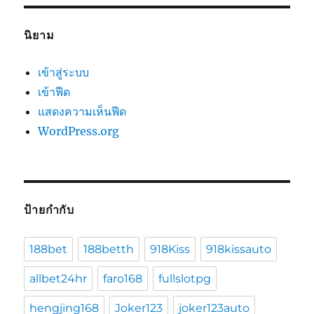
นิยาม
เข้าสู่ระบบ
เข้าฟีด
แสดงความเห็นฟีด
WordPress.org
ป้ายกำกับ
188bet
188betth
918Kiss
918kissauto
allbet24hr
faro168
fullslotpg
hengjing168
Joker123
joker123auto