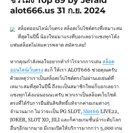
ชั่วโมง Top 89 by Jerald
alot666.us 31 ก.ย. 2024
สล็อตออนไลน์เว็บตรง สล็อตเว็บไซต์ตรงที่เหมาะสม
ที่สุดในปีนี้ น้องใหม่มาแรงที่บอกเลยว่าแซงทุกโค้ง
แฟนสล็อตไม่สมควรพลาด สมัครเลย!
หากคุณกำลังพอใจอยากทำกำไรจากการเล่น
สล็อต
ออนไลน์เว็บตรง
ล่ะก็ ให้เรา ALOT666 ช่วยคุณครับ
ด้วยเหตุว่าเราเป็นสล็อตเว็บไซต์ตรงไม่ผ่านเอเย่นต์ที่
เหมาะสมที่สุดในปีนี้ ถึงจะเป็นสมาชิกใหม่ก็บอกเลยว่า
แซงทุกโค้งแน่นอนนะครับ พวกเราเป็นสล็อตเว็บไซต์
ตรงที่ได้รับการยืนยันลิขสิทธิ์แท้จากค่ายเกมต่างๆ
จำนวนมาก ไม่ว่าจะเป็น PG SLOT,
Slot66
LIVE22,
JOKER, SLOT XO, JILI และก็ค่ายเกมชั้นนำระดับโลก
อื่นๆอีกมากมาย มีเกมเปิดให้บริการมากกว่า 5,000 เกม