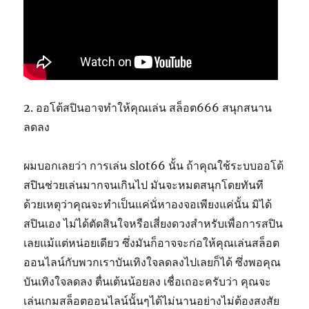
2. ออโต้สปินอาจทำให้คุณเล่น สล็อต666 สนุกสนาน
ลดลง
ผมบอกเลยว่า การเล่น slot66 นั้น ถ้าคุณใช้ระบบออโต้
สปินช่วยเล่นมากจนเกินไป มันจะหมดสนุกโดยทันที
ด้วยเหตุว่าคุณจะทำเป็นแค่นั่หาองจอเพียงแค่นั้น มิได้
สปินเอง ไม่ได้ตัดสินใจหรือเสี่ยงดวงสำหรับเพื่อการสปิน
เลยแม้แต่หน่อยเดียว ซึ่งมันก็อาจจะก่อให้คุณเล่นสล็อต
ออนไลน์กับพวกเราบันเทิงใจลดลงไปเลยก็ได้ ซึ่งพอคุณ
บันเทิงใจลดลง ตื่นเต้นน้อยลง เชื่อเถอะครับว่า คุณจะ
เล่นเกมสล็อตออนไลน์นั้นๆได้ไม่นานอย่างไม่ต้องสงสัย