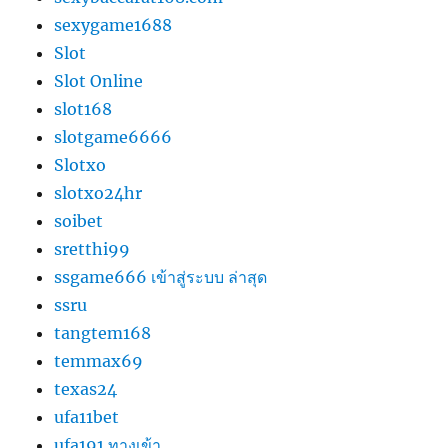
sexygame1688
Slot
Slot Online
slot168
slotgame6666
Slotxo
slotxo24hr
soibet
sretthi99
ssgame666 เข้าสู่ระบบ ล่าสุด
ssru
tangtem168
temmax69
texas24
ufa11bet
ufa191 ทางเข้า