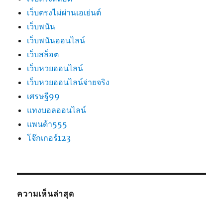
เว็บตรงไม่ผ่านเอเย่นต์
เว็บพนัน
เว็บพนันออนไลน์
เว็บสล็อต
เว็บหวยออนไลน์
เว็บหวยออนไลน์จ่ายจริง
เศรษฐี99
แทงบอลออนไลน์
แพนด้า555
โจ๊กเกอร์123
ความเห็นล่าสุด