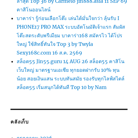
ล่าสุด Top 36 by Carmelo jin888.asia 11 SEP 69
คาสิโนออนไลน์
บาคาร่า รู้ก่อนเลือกโต๊ะ เล่นได้มั่นใจกว่า ลุ้นรับ I
PHONE17 PRO MAX ระบบอัตโนมัติเจ้าแรก สัมผัส
โต๊ะสดระดับพรีเมียม บาคาร่า168 สมัครไว ได้โปร
ใหญ่ ใช้สิทธิ์ทันใจ Top 3 by Twyla
Sexy168c.com 16 ส.ค. 2569
สล็อต55 Jin55.guru 14 AUG 26 สล็อต55 คาสิโน
เว็บใหญ่ มาตรฐานเอเชีย ทุกยอดฝากรับ 10% ทุน
น้อย สอยเงินแสน ระบบทันสมัย รองรับทุกไลฟ์สไตล์
สล็อต55 เริ่มสนุกได้ทันที Top 10 by Nam
คลังเก็บ