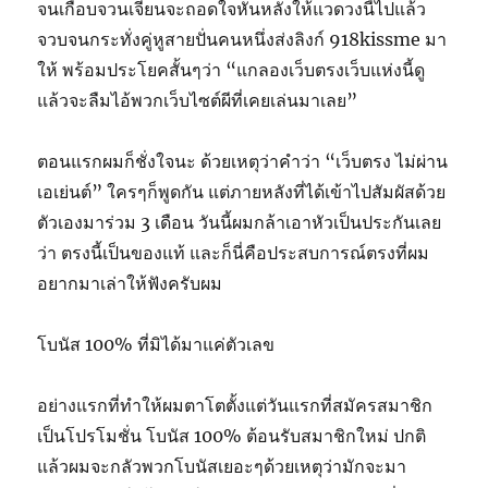
จนเกือบจวนเจียนจะถอดใจหันหลังให้แวดวงนี้ไปแล้ว
จวบจนกระทั่งคู่หูสายปั่นคนหนึ่งส่งลิงก์ 918kissme มา
ให้ พร้อมประโยคสั้นๆว่า “แกลองเว็บตรงเว็บแห่งนี้ดู
แล้วจะลืมไอ้พวกเว็บไซต์ผีที่เคยเล่นมาเลย”
ตอนแรกผมก็ชั่งใจนะ ด้วยเหตุว่าคำว่า “เว็บตรง ไม่ผ่าน
เอเย่นต์” ใครๆก็พูดกัน แต่ภายหลังที่ได้เข้าไปสัมผัสด้วย
ตัวเองมาร่วม 3 เดือน วันนี้ผมกล้าเอาหัวเป็นประกันเลย
ว่า ตรงนี้เป็นของแท้ และก็นี่คือประสบการณ์ตรงที่ผม
อยากมาเล่าให้ฟังครับผม
โบนัส 100% ที่มิได้มาแค่ตัวเลข
อย่างแรกที่ทำให้ผมตาโตตั้งแต่วันแรกที่สมัครสมาชิก
เป็นโปรโมชั่น โบนัส 100% ต้อนรับสมาชิกใหม่ ปกติ
แล้วผมจะกลัวพวกโบนัสเยอะๆด้วยเหตุว่ามักจะมา