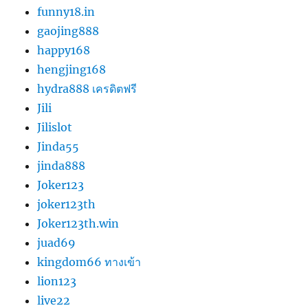
funny18.in
gaojing888
happy168
hengjing168
hydra888 เครดิตฟรี
Jili
Jilislot
Jinda55
jinda888
Joker123
joker123th
Joker123th.win
juad69
kingdom66 ทางเข้า
lion123
live22