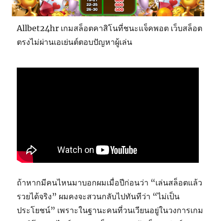
Allbet24hr เกมสล็อตคาสิโนที่ชนะแจ็คพอต เว็บสล็อต
ตรงไม่ผ่านเอเย่นต์ตอบปัญหาผู้เล่น
ถ้าหากมีคนไหนมาบอกผมเมื่อปีก่อนว่า “เล่นสล็อตแล้ว
รวยได้จริง” ผมคงจะสวนกลับไปทันทีว่า “ไม่เป็น
ประโยชน์” เพราะในฐานะคนที่วนเวียนอยู่ในวงการเกม