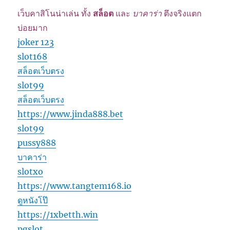
เว็บคาสิโนน่าเล่น ทั้ง
สล็อต
และ
บาคาร่า
ตึงจริงแตก
บ่อยมาก
joker 123
slot168
สล็อตเว็บตรง
slot99
สล็อตเว็บตรง
https://www.jinda888.bet
slot99
pussy888
บาคาร่า
slotxo
https://www.tangtem168.io
ดูหนังโป๊
https://1xbetth.win
pgslot