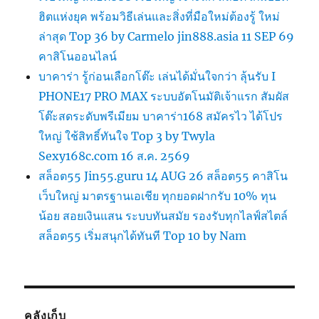
ฮิตแห่งยุค พร้อมวิธีเล่นและสิ่งที่มือใหม่ต้องรู้ ใหม่
ล่าสุด Top 36 by Carmelo jin888.asia 11 SEP 69
คาสิโนออนไลน์
บาคาร่า รู้ก่อนเลือกโต๊ะ เล่นได้มั่นใจกว่า ลุ้นรับ I
PHONE17 PRO MAX ระบบอัตโนมัติเจ้าแรก สัมผัส
โต๊ะสดระดับพรีเมียม บาคาร่า168 สมัครไว ได้โปร
ใหญ่ ใช้สิทธิ์ทันใจ Top 3 by Twyla
Sexy168c.com 16 ส.ค. 2569
สล็อต55 Jin55.guru 14 AUG 26 สล็อต55 คาสิโน
เว็บใหญ่ มาตรฐานเอเชีย ทุกยอดฝากรับ 10% ทุน
น้อย สอยเงินแสน ระบบทันสมัย รองรับทุกไลฟ์สไตล์
สล็อต55 เริ่มสนุกได้ทันที Top 10 by Nam
คลังเก็บ