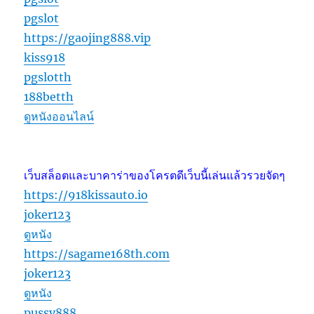
pgslot
https://gaojing888.vip
kiss918
pgslotth
188betth
ดูหนังออนไลน์
เว็บสล็อตและบาคาร่าของโครตดีเว็บนี้เล่นแล้วรวยจัดๆ
https://918kissauto.io
joker123
ดูหนัง
https://sagame168th.com
joker123
ดูหนัง
pussy888