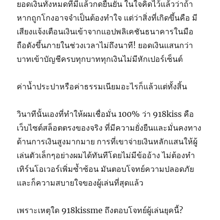
ยอดเงินทั้งหมดที่มีแล้วกดยืนยัน ในใจคิดไว้แล้วว่าถ้า
หากถูกโกงอาจจำเป็นต้องทำใจ แต่ว่าสิ่งที่เกิดขึ้นคือ มี
เสียงแจ้งเตือนเงินเข้าจากแอปพลิเคชันธนาคารในมือ
ถือดังขึ้นภายในช่วงเวลาไม่ถึงนาที! ยอดเงินแสนกว่า
บาทเข้าบัญชีครบทุกบาททุกเงินไม่มีหักเปอร์เซ็นต์
ค่าน้ำประปาหรือค่าธรรมเนียมอะไรก็แล้วแต่ทั้งสิ้น
วินาทีนั้นเองที่ทำให้ผมเชื่อมั่น 100% ว่า 918kiss คือ
เว็บไซต์สล็อตตรงของจริง ที่มีความยั่งยืนและมั่นคงทาง
ด้านการเงินสูงมากมาย การที่เขาจ่ายเงินหลักแสนให้ผู้
เล่นตัวเล็กๆอย่างผมได้ทันทีโดยไม่มีข้ออ้าง ไม่ต้องทำ
เทิร์นโอเวอร์เพิ่มซ้ำซ้อน มันตอบโจทย์ความปลอดภัย
และก็ความสบายใจของผู้เล่นที่สุดแล้ว
เพราะเหตุใด 918kissme ถึงตอบโจทย์ผู้เล่นยุคนี้?