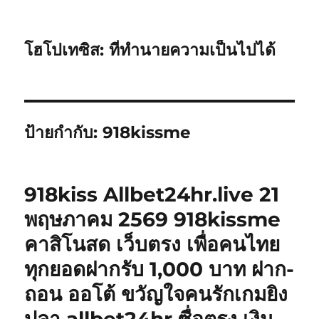
โฮโปเทซิส: ที่ทำนายความเป็นไปได้
ป้ายกำกับ:
918kissme
918kiss Allbet24hr.live 21
พฤษภาคม 2569 918kissme
คาสิโนสด เว็บตรง เพื่อคนไทย
ทุกยอดฝากรับ 1,000 บาท ฝาก-
ถอน ออโต้ ขวัญใจคนรักเกมยิง