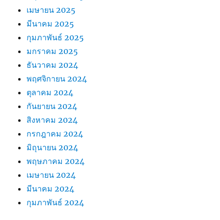
เมษายน 2025
มีนาคม 2025
กุมภาพันธ์ 2025
มกราคม 2025
ธันวาคม 2024
พฤศจิกายน 2024
ตุลาคม 2024
กันยายน 2024
สิงหาคม 2024
กรกฎาคม 2024
มิถุนายน 2024
พฤษภาคม 2024
เมษายน 2024
มีนาคม 2024
กุมภาพันธ์ 2024