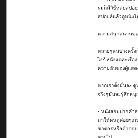
ผมก็มีวิธีหลบสปอ
สปอยล์แล้วดูหนังให
ความสนุกสนานของก
หลายๆคนบางครั้งก
ไง? หนังแต่ละเรื่อง
ความลับของผู้แสดง 
หากเราตั้งมั่นจะ ดู
จริงๆมันจะรู้สึกส
• หนังสอบปากคำสน
มาให้คนดูค่อยๆเก็บ
ฆาตกรหรือคำตอบขอ
หายไป