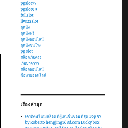
pgslot77
pgslot99
fullslot
live22slot
ดูหนัง
ดูหนังฟรี
ดูหนังออนไลน์
ดูหนังชนโรง
pg slot
สล็อตเว็บตรง
เว็บบาคาร่า
สล็อตออนไลน์
ซื้อหวยออนไลน์
เรื่องล่าสุด
เครดิตฟรี เกมสล็อต ที่ผู้เล่นชื่นชอบ ที่สุด Top 57
by Roberto hengjing168d.com Lucky box