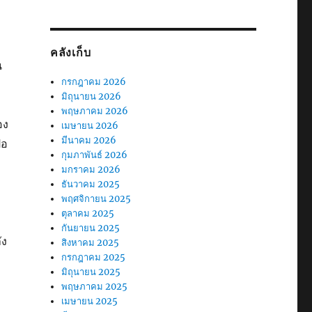
คลังเก็บ
น
กรกฎาคม 2026
มิถุนายน 2026
พฤษภาคม 2026
อง
เมษายน 2026
มีนาคม 2026
ปอ
กุมภาพันธ์ 2026
มกราคม 2026
ธันวาคม 2025
พฤศจิกายน 2025
ตุลาคม 2025
กันยายน 2025
ัง
สิงหาคม 2025
กรกฎาคม 2025
มิถุนายน 2025
พฤษภาคม 2025
เมษายน 2025