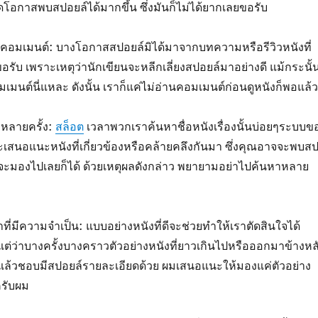
โอกาสพบสปอยล์ได้มากขึ้น ซึ่งมันก็ไม่ได้ยากเลยขอรับ
คอมเมนต์: บางโอกาสสปอยล์มิได้มาจากบทความหรือรีวิวหนังที่
ับ เพราะเหตุว่านักเขียนจะหลีกเลี่ยงสปอยล์มาอย่างดี แม้กระนั้
เมนต์นี่แหละ ดังนั้น เราก็แค่ไม่อ่านคอมเมนต์ก่อนดูหนังก็พอแล้ว
งหลายครั้ง:
สล็อต
เวลาพวกเราค้นหาชื่อหนังเรื่องนั้นบ่อยๆระบบข
เสนอแนะหนังที่เกี่ยวข้องหรือคล้ายคลึงกันมา ซึ่งคุณอาจจะพบส
กจะมองไปเลยก็ได้ ด้วยเหตุผลดังกล่าว พยายามอย่าไปค้นหาหลาย
ท่าที่มีความจำเป็น: แบบอย่างหนังที่ดีจะช่วยทำให้เราตัดสินใจได้
 แต่ว่าบางครั้งบางคราวตัวอย่างหนังที่ยาวเกินไปหรือออกมาข้างหล
งแล้วชอบมีสปอยล์รายละเอียดด้วย ผมเสนอแนะให้มองแค่ตัวอย่าง
ครับผม