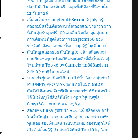
300 บาท ยูสเดียว เล่นได้ทุกเกม ไลฟ์สด สล็อต ยิง
ปลา กีฬา ไพ่ เครดิตฟรี ลงทุนทั้งที่ต้อง ที่นี่เท่านั้น
12 กันยา 26
สล็อตเว็บตรง tangtem168e.com 2 July 69
สล็อต168 เว็บเดียวครบ ทั้งสล็อตและบาคาร่า ฝาก
นี้เกินคุ้มรับทุนฟรี 100 เล่นลื่น ไม่มีสะดุด คุ้มค่า
ง
การเดิมพัน ที่สุดในวงการ tangtem168 ของ
รางวัลกำลังรอ เจ้าของใหม่ Top 95 by Sherrill
เว็บใหญ่ สล็อต888 เว็บใหญ่ เจาะลึก สล็อต เกม
ยอดฮิตแห่งยุค พร้อมวิธีเล่นและสิ่งที่มือใหม่ต้องรู้
ใหม่ล่าสุด Top 36 by Carmelo jin888.asia 11
ย
SEP 69 คาสิโนออนไลน์
บาคาร่า รู้ก่อนเลือกโต๊ะ เล่นได้มั่นใจกว่า ลุ้นรับ I
PHONE17 PRO MAX ระบบอัตโนมัติเจ้าแรก
สัมผัสโต๊ะสดระดับพรีเมียม บาคาร่า168 สมัครไว
ได้โปรใหญ่ ใช้สิทธิ์ทันใจ Top 3 by Twyla
Sexy168c.com 16 ส.ค. 2569
สล็อต55 Jin55.guru 14 AUG 26 สล็อต55 คาสิ
โนเว็บใหญ่ มาตรฐานเอเชีย ทุกยอดฝากรับ 10%
ทุนน้อย สอยเงินแสน ระบบทันสมัย รองรับทุกไลฟ์
สไตล์ สล็อต55 เริ่มสนุกได้ทันที Top 10 by Nam
ยๆ