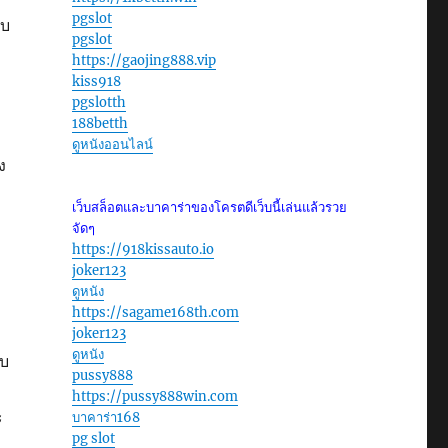
pgslot
ลบ
pgslot
https://gaojing888.vip
kiss918
pgslotth
188betth
ดูหนังออนไลน์
ง
เว็บสล็อตและบาคาร่าของโครตดีเว็บนี้เล่นแล้วรวย
จัดๆ
https://918kissauto.io
joker123
ดูหนัง
https://sagame168th.com
joker123
ดูหนัง
บบ
pussy888
https://pussy888win.com
ะ
บาคาร่า168
pg slot