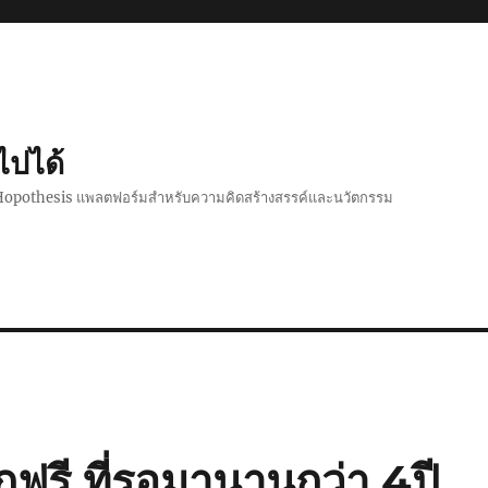
ไปได้
 Hopothesis แพลตฟอร์มสำหรับความคิดสร้างสรรค์และนวัตกรรม
รี ที่รอมานานกว่า 4ปี