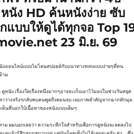
 หนัง HD ค้นหนังง่าย ซับ
ออกแบบให้ดูได้ทุกจอ Top 1
ovie.net 23 มิ.ย. 69
์หนังออนไลน์แบบไม่โดนสปอยล์กับแนวทางหลบแบบง่ายๆที่คน
ข้าม
ดูหนัง เรื่องใดเรื่องหนึ่งมากๆอาจจะเก็บเอาไว้มองในช่วงวันหยุด
มีเวลาว่างจริงๆกลับพบคนพูดถึงตอนจบ เจอภาพสำคัญจากฉากหักมุม
เห็นที่บอกใบ้เนื้อหาของหนังแบบเต็มๆ
ตาม ผมบอกเลยว่า ความระทึกใจสำหรับเพื่อการดูหนังจะลดลงไป
จะดูแล้วรู้สึกสนุกสนานอยู่ แต่มันก็อดเซ็งไม่ได้เลยล่ะครับ ฮ่า… ซึ่ง