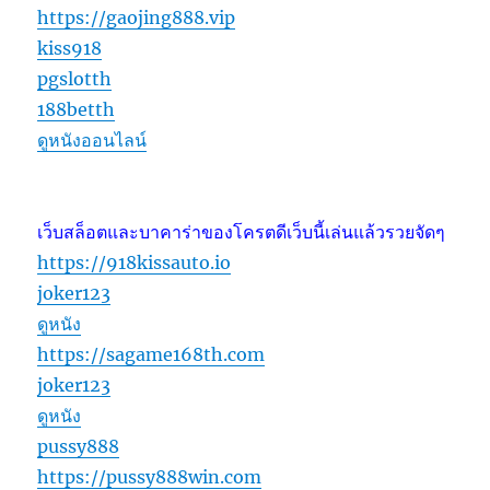
https://gaojing888.vip
kiss918
pgslotth
188betth
ดูหนังออนไลน์
เว็บสล็อตและบาคาร่าของโครตดีเว็บนี้เล่นแล้วรวยจัดๆ
https://918kissauto.io
joker123
ดูหนัง
https://sagame168th.com
joker123
ดูหนัง
pussy888
https://pussy888win.com