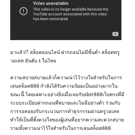
มาแล้ว!! สล็อตออนไลน์ ฝากถอนไม่มีขั้นต่ำ สล็อตทรู
วอเลท อันดับ 1 ในไทย
ความสบายสบายแล้วก็ความน่าไว้วางใจสำหรับในการ
เล่นสล็อต888 กำลังได้รับความนิยมเป็นอย่างมากใน
ขณะนี้ โดยเฉพาะอย่างยิ่งเมื่อเจอกับslot888เว็บตรงที่มี
ระบบระเบียบฝากถอนที่สบายและไม่มีอย่างต่ำ ร่วมกับ
การรอคอยงรับกระบวนการทำธุรกรรมผ่านทรูวอเลท
ทำให้เป็นที่ตั้งดวงใจของผู้เล่นที่อยากความสะดวกสบาย
รวมทั้งความน่าไว้ใจสำหรับในการเล่นสล็อต888