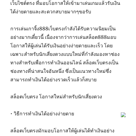
เว็บไซต์ตรง ที่มอบโอกาสให้เข้ามาเล่นเกมแล้วรับเงิน
ได้ง่ายดายและสะดวกสบายมากๆขอรับ
การเล่นเกาจิ้ง888เว็บตรงกำลังได้รับความนิยมเป็น
อย่างมากเดี๋ยวนี้ เนื่องจากว่าการเล่นสล็อต888มอบ
โอกาสให้ผู้เล่นได้รับเงินอย่างง่ายดายและเร็ว โดย
เฉพาะสำหรับนักเสี่ยงดวงแบบใหม่ที่กำลังมองหาช่อง
ทางสำหรับเพื่อการทำเงินออนไลน์ สล็อตเว็บตรงเป็น
ช่องทางที่น่าสนใจอันหนึ่ง ซึ่งเป็นแนวทางใหม่ซึ่ง
สามารถทำเงินได้อย่างรวดเร็วแล้วก็สบาย
สล็อตเว็บตรง โอกาสใหม่สำหรับนักเสี่ยงดวง
• วิธีการทำเงินได้อย่างง่ายดาย
สล็อตเว็บตรงมักมอบโอกาสให้ผู้เล่นได้ทำเงินอย่าง