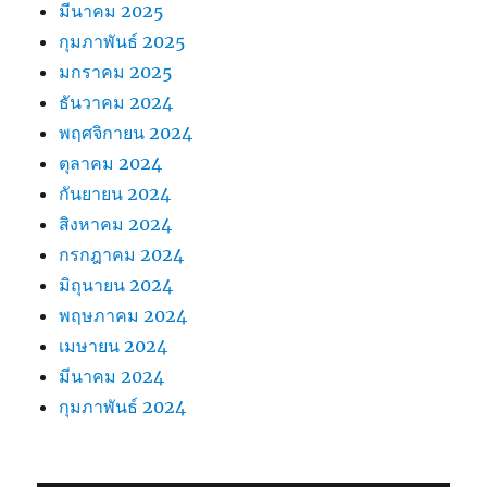
มีนาคม 2025
กุมภาพันธ์ 2025
มกราคม 2025
ธันวาคม 2024
พฤศจิกายน 2024
ตุลาคม 2024
กันยายน 2024
สิงหาคม 2024
กรกฎาคม 2024
มิถุนายน 2024
พฤษภาคม 2024
เมษายน 2024
มีนาคม 2024
กุมภาพันธ์ 2024