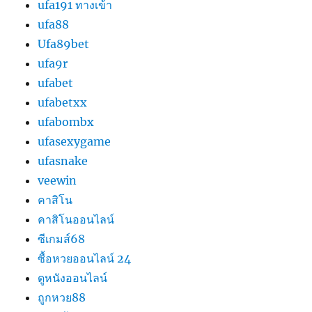
ufa191 ทางเข้า
ufa88
Ufa89bet
ufa9r
ufabet
ufabetxx
ufabombx
ufasexygame
ufasnake
veewin
คาสิโน
คาสิโนออนไลน์
ซีเกมส์68
ซื้อหวยออนไลน์ 24
ดูหนังออนไลน์
ถูกหวย88