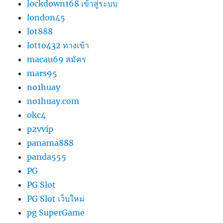
lockdown168 เข้าสู่ระบบ
london45
lot888
lotto432 ทางเข้า
macau69 สมัคร
mars95
no1huay
no1huay.com
okc4
p2vvip
panama888
panda555
PG
PG Slot
PG Slot เว็บใหม่
pg SuperGame