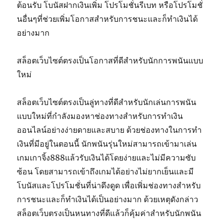
ต้อนรับ โบนัสฝากเงินเพิ่ม โปรโมชั่นรีเบท หรือโปรโมชั่
นอื่นๆที่ช่วยเพิ่มโอกาสสำหรับการชนะและก็ทำเงินได้
อย่างมาก
สล็อตเว็บไซต์ตรงเป็นโอกาสที่ดีสำหรับนักการพนันแบบ
ใหม่
สล็อตเว็บไซต์ตรงเป็นลู่ทางที่ดีสำหรับนักเล่นการพนัน
แบบใหม่ที่กำลังมองหาช่องทางสำหรับการทำเงิน
ออนไลน์อย่างง่ายดายและสบาย ด้วยช่องทางในการทำ
เงินที่มีอยู่ในตอนนี้ นักพนันรุ่นใหม่สามารถเข้ามาเล่น
เกมเกาจิ้ง888แล้วรับเงินได้โดยง่ายและไม่มีความซับ
ซ้อน โดยสามารถเข้าถึงเกมได้อย่างไม่ยากเย็นและมี
โบนัสและโปรโมชั่นที่น่าดึงดูด เพื่อเพิ่มช่องทางสำหรับ
การชนะและก็ทำเงินได้เป็นอย่างมาก ด้วยเหตุดังกล่าว
สล็อตเว็บตรงเป็นหนทางที่ดีแล้วก็คุ้มค่าสำหรับนักพนัน