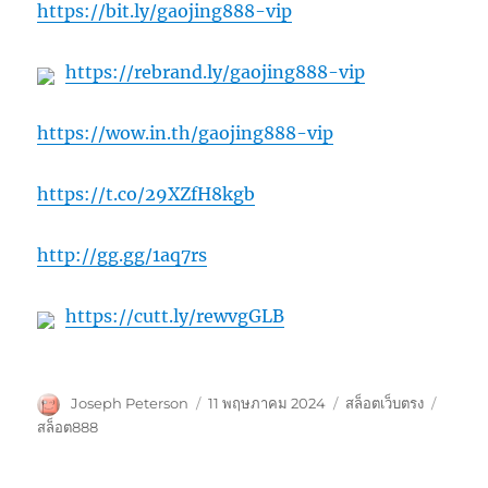
https://bit.ly/gaojing888-vip
https://rebrand.ly/gaojing888-vip
https://wow.in.th/gaojing888-vip
https://t.co/29XZfH8kgb
http://gg.gg/1aq7rs
https://cutt.ly/rewvgGLB
ผู้
เขียน
หมวด
ป้าย
Joseph Peterson
11 พฤษภาคม 2024
สล็อตเว็บตรง
เขียน
เมื่อ
หมู่
กำกับ
สล็อต888