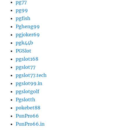
pg77
pg99
pgfish
Pgheng99
pgjoker69
pgk44b
PGSlot
pgslot168
pgslot77
pgslot77.tech
pgslot99.in
pgslotgolf
Pgslotth
pokebet88
PunPro66
PunPro66.in