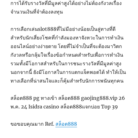
การได้รับรางวัลที่มีมูลค่าสูงได้อย่างไม่ต้องกังวลเรื่อง
จำนวนเงินที่จำต้องลงทุน
การเลือกเล่นslot888ที่ไม่มีอย่างน้อยเป็นลู่ทางที่ดี
สำหรับนักเสี่ยงโชคที่กำลังมองหาจังหวะในการทำเงิน
ออนไลน์อย่างง่ายดาย โดยที่ไม่จำเป็นที่จะต้องมาวิตก
กังวลหรือกลุ้มใจเรื่องข้อกำหนดสำหรับเพื่อการทำเงิน
รวมทั้งมีโอกาสสำหรับในการชนะรางวัลที่มีมูลค่าสูง
นอกจากนี้ ยังมีโอกาสในการแตกแจ็คพอตได้ ทำให้เป็น
ทางเลือกที่น่าสนใจและก็คุ้มสำหรับนักการพนันทุกคน
สล็อต888 pg ทางเข้า สล็อต888 gaojing888.vip 26
พ.ค. 24 Isidra casino สล็อต888แจกบ่อย Top 39
ขอขอบคุณมาก Ref.
สล็อต888