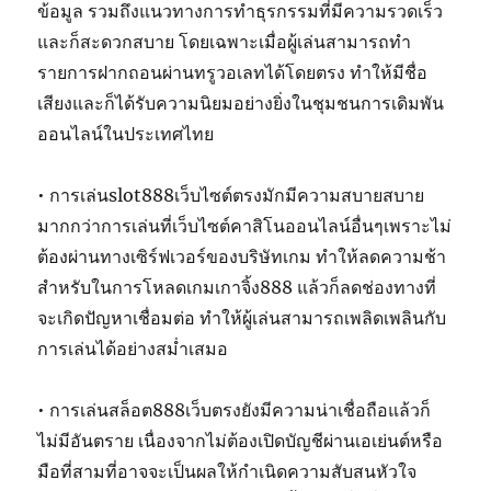
ข้อมูล รวมถึงแนวทางการทำธุรกรรมที่มีความรวดเร็ว
และก็สะดวกสบาย โดยเฉพาะเมื่อผู้เล่นสามารถทำ
รายการฝากถอนผ่านทรูวอเลทได้โดยตรง ทำให้มีชื่อ
เสียงและก็ได้รับความนิยมอย่างยิ่งในชุมชนการเดิมพัน
ออนไลน์ในประเทศไทย
• การเล่นslot888เว็บไซต์ตรงมักมีความสบายสบาย
มากกว่าการเล่นที่เว็บไซต์คาสิโนออนไลน์อื่นๆเพราะไม่
ต้องผ่านทางเซิร์ฟเวอร์ของบริษัทเกม ทำให้ลดความช้า
สำหรับในการโหลดเกมเกาจิ้ง888 แล้วก็ลดช่องทางที่
จะเกิดปัญหาเชื่อมต่อ ทำให้ผู้เล่นสามารถเพลิดเพลินกับ
การเล่นได้อย่างสม่ำเสมอ
• การเล่นสล็อต888เว็บตรงยังมีความน่าเชื่อถือแล้วก็
ไม่มีอันตราย เนื่องจากไม่ต้องเปิดบัญชีผ่านเอเย่นต์หรือ
มือที่สามที่อาจจะเป็นผลให้กำเนิดความสับสนหัวใจ