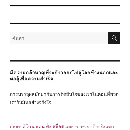
ค้นห
ค้นหา:
มีความกล้าหาญที่จะก้าวออกไปสู่โลกข้างนอกและ
ต่อสู้เพื่อความสำเร็จ
การบรรลุผลมักมากับการตัดสินใจของเราในตอนที่พวก
เรารับมันอย่างจริงใจ
เว็บคาสิโนน่าเล่น ทั้ง
สล็อต
และ
บาคาร่า
ตึงจริงแตก