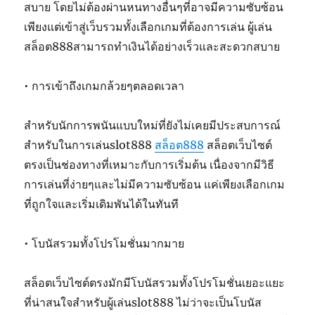
สบาย โดยไม่ต้องผ่านหนทางอื่นๆที่อาจมีความซับซ้อน
เพียงแต่เข้าสู่เว็บรวมทั้งเลือกเกมที่ต้องการเล่น ผู้เล่น
สล็อต888สามารถทำเงินได้อย่างเร็วและสะดวกสบาย
• การเข้าถึงเกมกล้วยๆตลอดเวลา
สำหรับนักการพนันแบบใหม่ที่ยังไม่เคยมีประสบการณ์
สำหรับในการเล่นslot888
สล็อต888
สล็อตเว็บไซต์
ตรงเป็นช่องทางที่เหมาะกับการเริ่มต้น เนื่องจากมีวิธี
การเล่นที่ง่ายๆและไม่มีความซับซ้อน แค่เพียงเลือกเกม
ที่ถูกใจและเริ่มเดิมพันได้ในทันที
• โบนัสรวมทั้งโปรโมชั่นมากมาย
สล็อตเว็บไซต์ตรงมักมีโบนัสรวมทั้งโปรโมชั่นเยอะแยะ
ที่น่าสนใจสำหรับผู้เล่นslot888 ไม่ว่าจะเป็นโบนัส