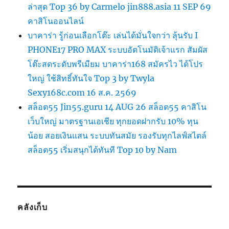
ล่าสุด Top 36 by Carmelo jin888.asia 11 SEP 69
คาสิโนออนไลน์
บาคาร่า รู้ก่อนเลือกโต๊ะ เล่นได้มั่นใจกว่า ลุ้นรับ I
PHONE17 PRO MAX ระบบอัตโนมัติเจ้าแรก สัมผัส
โต๊ะสดระดับพรีเมียม บาคาร่า168 สมัครไว ได้โปร
ใหญ่ ใช้สิทธิ์ทันใจ Top 3 by Twyla
Sexy168c.com 16 ส.ค. 2569
สล็อต55 Jin55.guru 14 AUG 26 สล็อต55 คาสิโน
เว็บใหญ่ มาตรฐานเอเชีย ทุกยอดฝากรับ 10% ทุน
น้อย สอยเงินแสน ระบบทันสมัย รองรับทุกไลฟ์สไตล์
สล็อต55 เริ่มสนุกได้ทันที Top 10 by Nam
คลังเก็บ