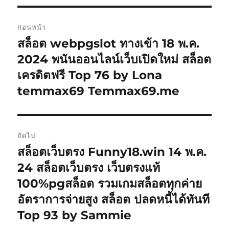
แนะแนว
ก่อนหน้า
เรื่อง
สล็อต webpgslot ทางเข้า 18 พ.ค.
เรื่อง
ก่อน
2024 พนันออนไลน์เว็บเปิดใหม่ สล็อต
หน้า:
เครดิตฟรี Top 76 by Lona
temmax69 Temmax69.me
ถัดไป
สล็อตเว็บตรง Funny18.win 14 พ.ค.
เรื่อง
ต่อ
24 สล็อตเว็บตรง เว็บตรงแท้
ไป:
100%pgสล็อต รวมเกมสล็อตทุกค่าย
อัตราการจ่ายสูง สล็อต ปลดหนี้ได้ทันที
Top 93 by Sammie