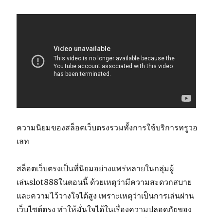
ความนิยมของสล็อตเว็บตรงรวมทั้งการใช้บริการทรูวอ
เลท
สล็อตเว็บตรงเป็นที่นิยมอย่างแพร่หลายในกลุ่มผู้
เล่นslot888ในตอนนี้ ด้วยเหตุว่ามีความสะดวกสบาย
และความไว้วางใจได้สูง เพราะเหตุว่าเป็นการเล่นผ่าน
เว็บไซต์ตรง ทำให้มั่นใจได้ในเรื่องความปลอดภัยของ