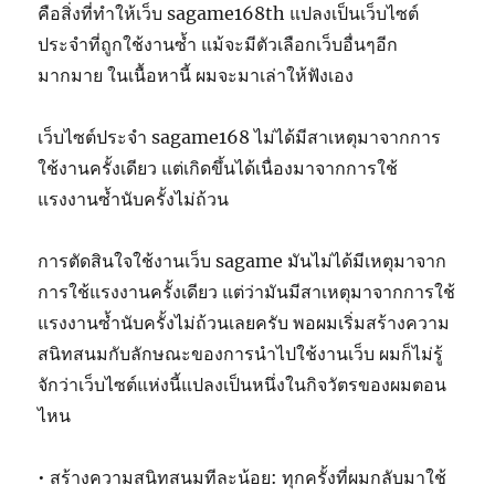
คือสิ่งที่ทำให้เว็บ sagame168th แปลงเป็นเว็บไซต์
ประจำที่ถูกใช้งานซ้ำ แม้จะมีตัวเลือกเว็บอื่นๆอีก
มากมาย ในเนื้อหานี้ ผมจะมาเล่าให้ฟังเอง
เว็บไซต์ประจำ sagame168 ไม่ได้มีสาเหตุมาจากการ
ใช้งานครั้งเดียว แต่เกิดขึ้นได้เนื่องมาจากการใช้
แรงงานซ้ำนับครั้งไม่ถ้วน
การตัดสินใจใช้งานเว็บ sagame มันไม่ได้มีเหตุมาจาก
การใช้แรงงานครั้งเดียว แต่ว่ามันมีสาเหตุมาจากการใช้
แรงงานซ้ำนับครั้งไม่ถ้วนเลยครับ พอผมเริ่มสร้างความ
สนิทสนมกับลักษณะของการนำไปใช้งานเว็บ ผมก็ไม่รู้
จักว่าเว็บไซต์แห่งนี้แปลงเป็นหนึ่งในกิจวัตรของผมตอน
ไหน
• สร้างความสนิทสนมทีละน้อย: ทุกครั้งที่ผมกลับมาใช้