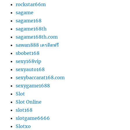
rockstar66m
sagame
sagame168
sagame168th
sagame168th.com
sawan888 เครดิตฟรี
sbobet168
sexy168vip
sexyauto168
sexybaccarat168.com
sexygame1688
Slot
Slot Online
slot168
slotgame6666
Slotxo