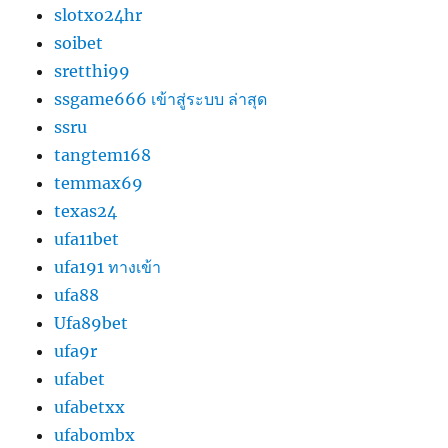
slotxo24hr
soibet
sretthi99
ssgame666 เข้าสู่ระบบ ล่าสุด
ssru
tangtem168
temmax69
texas24
ufa11bet
ufa191 ทางเข้า
ufa88
Ufa89bet
ufa9r
ufabet
ufabetxx
ufabombx