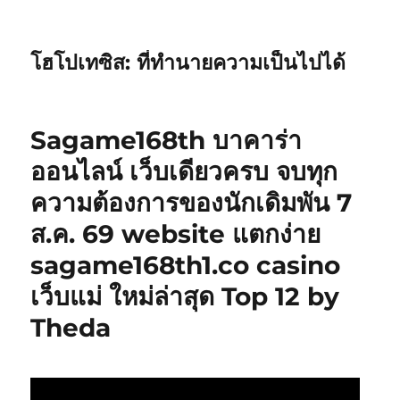
โฮโปเทซิส: ที่ทำนายความเป็นไปได้
Sagame168th บาคาร่า
ออนไลน์ เว็บเดียวครบ จบทุก
ความต้องการของนักเดิมพัน 7
ส.ค. 69 website แตกง่าย
sagame168th1.co casino
เว็บแม่ ใหม่ล่าสุด Top 12 by
Theda