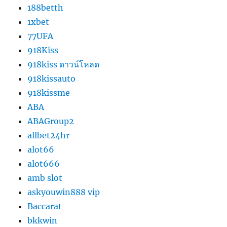
188betth
1xbet
77UFA
918Kiss
918kiss ดาวน์โหลด
918kissauto
918kissme
ABA
ABAGroup2
allbet24hr
alot66
alot666
amb slot
askyouwin888 vip
Baccarat
bkkwin