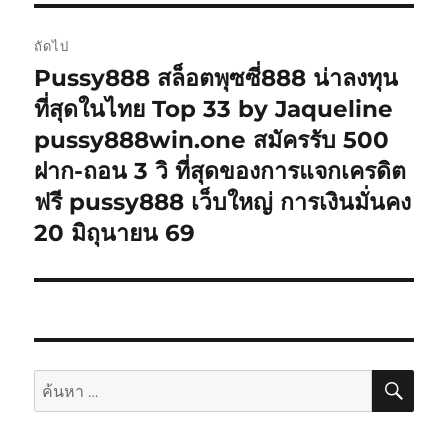
ถัดไป
Pussy888 สล็อตพุซซี่888 น่าลงทุน
เรื่อง
ต่อ
ที่สุดในไทย Top 33 by Jaqueline
ไป:
pussy888win.one สมัครรับ 500
ฝาก-ถอน 3 วิ ที่สุดของการแจกเครดิต
ฟรี pussy888 เว็บใหญ่ การเงินมั่นคง
20 มิถุนายน 69
ค้นห
ค้นหา: