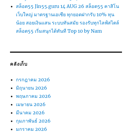
สล็อต55 Jin55.guru 14 AUG 26 สล็อต55 คาสิโน
เว็บใหญ่ มาตรฐานเอเชีย ทุกยอดฝากรับ 10% ทุน
น้อย สอยเงินแสน ระบบทันสมัย รองรับทุกไลฟ์สไตล์
สล็อต55 เริ่มสนุกได้ทันที Top 10 by Nam
คลังเก็บ
กรกฎาคม 2026
มิถุนายน 2026
พฤษภาคม 2026
เมษายน 2026
มีนาคม 2026
กุมภาพันธ์ 2026
มกราคม 2026