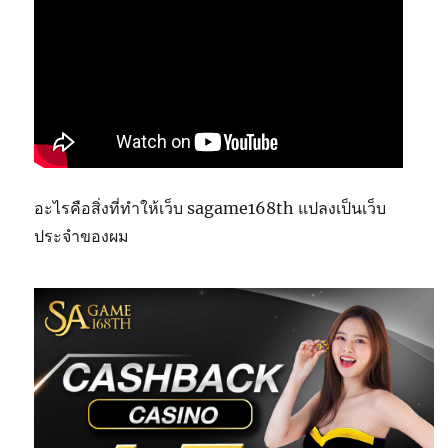
อะไรคือสิ่งที่ทำให้เว็บ sagame168th แปลงเป็นเว็บ
ประจำของผม