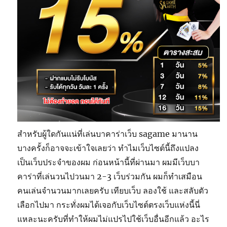
สำหรับผู้ใดกันแน่ที่เล่นบาคาร่าเว็บ sagame มานาน
บางครั้งก็อาจจะเข้าใจเลยว่า ทำไมเว็บไซต์นี้ถึงแปลง
เป็นเว็บประจำของผม ก่อนหน้านี้ที่ผ่านมา ผมมีเว็บบา
คาร่าที่เล่นวนไปวนมา 2-3 เว็บร่วมกัน ผมก็ทำเสมือน
คนเล่นจำนวนมากเลยครับ เทียบเว็บ ลองใช้ และสลับตัว
เลือกไปมา กระทั่งผมได้เจอกับเว็บไซต์ตรงเว็บแห่งนี้นี่
แหละนะครับที่ทำให้ผมไม่แปรไปใช้เว็บอื่นอีกแล้ว อะไร