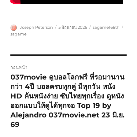
ผู้
เขียน
หมวด
ป้าย
Joseph Peterson
5 มิถุนายน 2026
sagame168th
เขียน
เมื่อ
หมู่
กำกับ
sagame
แนะแนว
ก่อนหน้า
เรื่อง
037movie ดูบอลโลกฟรี ที่รอมานาน
เรื่อง
ก่อน
กว่า 4ปี บอลครบทุกคู่ มีทุกวัน หนัง
หน้า:
HD ค้นหนังง่าย ซับไทยทุกเรื่อง ดูหนัง
ออกแบบให้ดูได้ทุกจอ Top 19 by
Alejandro 037movie.net 23 มิ.ย.
69