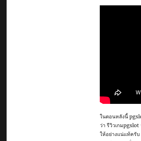
ในตอนหลังนี้ pgs
ว่า รีวิวเกมpgslot
ให้อย่างแน่แท้ครับ 