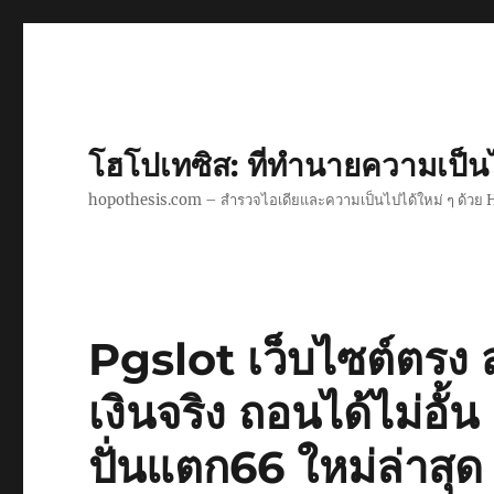
โฮโปเทซิส: ที่ทำนายความเป็น
hopothesis.com – สำรวจไอเดียและความเป็นไปได้ใหม่ ๆ ด้วย
Pgslot เว็บไซต์ตรง ส
เงินจริง ถอนได้ไม่อั้
ปั่นแตก66 ใหม่ล่าสุ