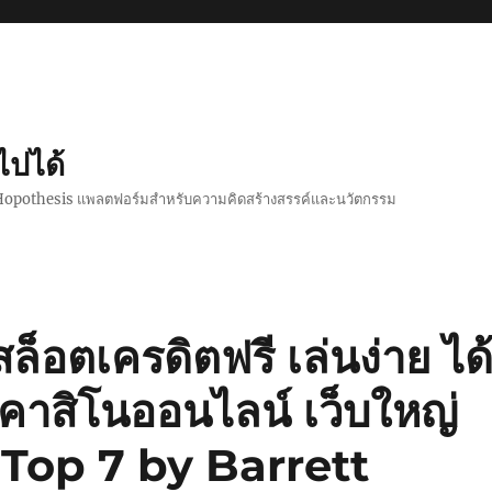
ไปได้
 Hopothesis แพลตฟอร์มสำหรับความคิดสร้างสรรค์และนวัตกรรม
ล็อตเครดิตฟรี เล่นง่าย ได
น คาสิโนออนไลน์ เว็บใหญ่
ด Top 7 by Barrett