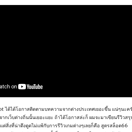
lot ได้ได้โอกาสติดตามบทความจากต่างประเทศเยอะขึ้น แน่ๆนะคร
 จากเว็บต่างถิ่นนั้นเยอะแยะ ถ้าได้โอกาสล่ะก็ ผมจะมาเขียนรีวิวสรุ
แต่สิ่งที่น่าดึงดูดไม่แพ้กับการรีวิวเกมต่างๆเลยก็คือ สูตรสล็อต66