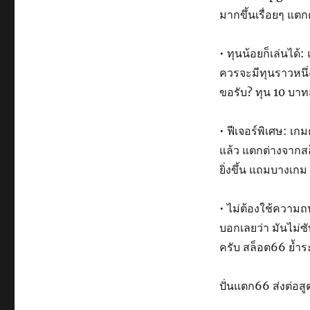
มากขึ้นเรื่อยๆ แตกต
• ทุนน้อยก็เล่นได
ควรจะมีทุนราวหนึ่ง
ขอรับ? ทุน 10 บาท
• ฟีเจอร์พิเศษ: เ
แล้ว แตกต่างจากสล็
ยิ่งขึ้น แถมบางเกม
• ไม่ต้องใช้ความถ
บอกเลยว่า มันไม่ซ
ครับ สล็อต66 ย้ำร
ปั่นแตก66 ส่งต่อส