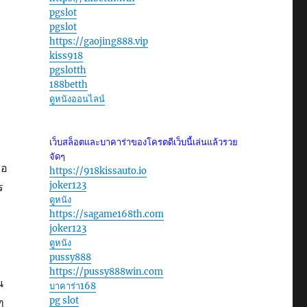
pgslot
pgslot
https://gaojing888.vip
kiss918
pgslotth
188betth
ดูหนังออนไลน์
เว็บสล็อตและบาคาร่าของโครตดีเว็บนี้เล่นแล้วรวย
จัดๆ
ือ
https://918kissauto.io
joker123
ร
ดูหนัง
https://sagame168th.com
joker123
ดูหนัง
pussy888
https://pussy888win.com
น
บาคาร่า168
pg slot
ๆ