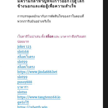
มีความกล้าหาญที่จะก้าวออกไปสู่โลก
ข้างนอกและต่อสู้เพื่อความสำเร็จ
การบรรลุผลมักมากับการตัดสินใจของเราในตอนที่
พวกเรารับมันอย่างจริงใจ
เว็บคาสิโนน่าเล่น ทั้ง
สล็อต
และ
บาคาร่า
ตึงจริงแตก
บ่อยมาก
joker 123
slot168
สล็อตเว็บตรง
slot99
ย
สล็อตเว็บตรง
https://www.jinda888.bet
ม
slot99
pussy888
บาคาร่า
slotxo
https://www.tangtem168.io
ดูหนังโป๊
https://1xbetth.win