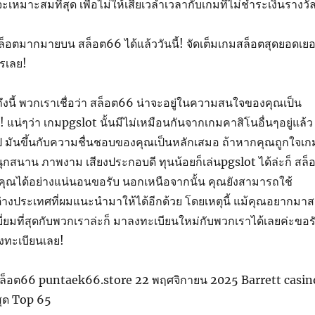
หมาะสมที่สุด เพื่อไม่ให้เสียเวล่ำเวลากับเกมที่ไม่ชำระเงินรางวั
็อตมากมายบน สล็อต66 ได้แล้ววันนี้! จัดเต็มเกมสล็อตสุดยอดเย
ัครเลย!
งนี้ พวกเราเชื่อว่า สล็อต66 น่าจะอยู่ในความสนใจของคุณเป็น
 แน่ๆว่า เกมpgslot นั้นมีไม่เหมือนกันจากเกมคาสิโนอื่นๆอยู่แล้ว
ไป มันขึ้นกับความชื่นชอบของคุณเป็นหลักเสมอ ถ้าหากคุณถูกใจเก
สนุกสนาน ภาพงาม เสียงประกอบดี ทุนน้อยก็เล่นpgslot ได้ล่ะก็ สล็
ุณได้อย่างแน่นอนขอรับ นอกเหนือจากนั้น คุณยังสามารถใช้
างประเทศที่ผมแนะนำมาให้ได้อีกด้วย โดยเหตุนี้ แม้คุณอยากมาส
ยี่ยมที่สุดกับพวกเราล่ะก็ มาลงทะเบียนใหม่กับพวกเราได้เลยค่ะขอร
งทะเบียนเลย!
1 สล็อต66 puntaek66.store 22 พฤศจิกายน 2025 Barrett casin
สุด Top 65