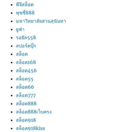
พีจีสล็อต
พุซซี่888
มหาวิทยาลัยสวนสุนันทา
ยูฟ่า
รอยัล558
สปอร์ตบุ๊ก
สล็อต
สล็อต168
สล็อต456
สล็อต55
สล็อต66
สล็อต777
สล็อต888
สล็อต888เว็บตรง
สล็อต918
สล็อต918kiss