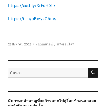
https://cutt.ly/XrFdH01b
https://t.co/pB1z7xO6m9
…
เขียน
หมวด
ป้าย
23 สิงหาคม 2025
หนังออนไลน์
หนังออนไลน์
เมื่อ
หมู่
กำกับ
ค้นห
ค้นหา:
มีความกล้าหาญที่จะก้าวออกไปสู่โลกข้างนอกและ
ต่อสู้เพื่อความสำเร็จ