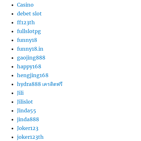
Casino
debet slot
ff123th
fullslotpg
funny18
funny18.in
gaojing888
happy168
hengjing168
hydra888 เครดิตฟรี
Jili
Jilislot
Jinda55
jinda888
Joker123
joker123th