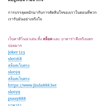
การบรรลุผลมักมากับการตัดสินใจของเราในตอนที่พวก
เรารับมันอย่างจริงใจ
เว็บคาสิโนน่าเล่น ทั้ง
สล็อต
และ
บาคาร่า
ตึงจริงแตก
บ่อยมาก
joker 123
slot168
สล็อตเว็บตรง
slot99
สล็อตเว็บตรง
https://www.jinda888.bet
slot99
pussy888
บาคาร่า