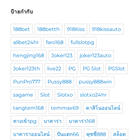
ป้ายกำกับ
188bet
188betth
918Kiss
918kissauto
allbet24hr
faro168
fullslotpg
hengjing168
Joker123
joker123auto
Joker123th
live22
PG
PG Slot
PGSlot
PunPro777
Pussy888
pussy888win
sagame
Slot
Slotxo
slotxo24hr
tangtem168
temmax69
คาสิโนออนไลน์
ทางเข้าpg
บาคาร่า
บาคาร่า168
บาคาร่าออนไลน์
ปั่นแตก66
พุซซี่888
สล็อต