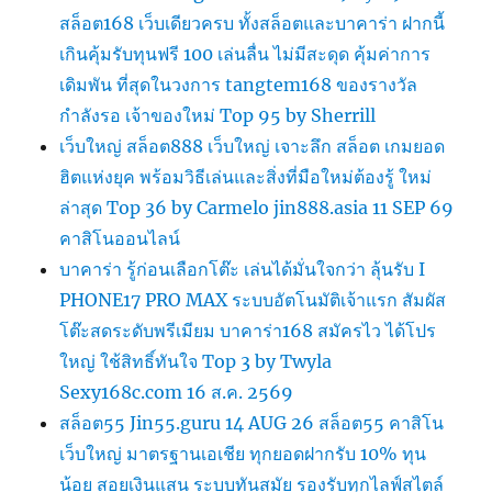
สล็อต168 เว็บเดียวครบ ทั้งสล็อตและบาคาร่า ฝากนี้
เกินคุ้มรับทุนฟรี 100 เล่นลื่น ไม่มีสะดุด คุ้มค่าการ
เดิมพัน ที่สุดในวงการ tangtem168 ของรางวัล
กำลังรอ เจ้าของใหม่ Top 95 by Sherrill
เว็บใหญ่ สล็อต888 เว็บใหญ่ เจาะลึก สล็อต เกมยอด
ฮิตแห่งยุค พร้อมวิธีเล่นและสิ่งที่มือใหม่ต้องรู้ ใหม่
ล่าสุด Top 36 by Carmelo jin888.asia 11 SEP 69
คาสิโนออนไลน์
บาคาร่า รู้ก่อนเลือกโต๊ะ เล่นได้มั่นใจกว่า ลุ้นรับ I
PHONE17 PRO MAX ระบบอัตโนมัติเจ้าแรก สัมผัส
โต๊ะสดระดับพรีเมียม บาคาร่า168 สมัครไว ได้โปร
ใหญ่ ใช้สิทธิ์ทันใจ Top 3 by Twyla
Sexy168c.com 16 ส.ค. 2569
สล็อต55 Jin55.guru 14 AUG 26 สล็อต55 คาสิโน
เว็บใหญ่ มาตรฐานเอเชีย ทุกยอดฝากรับ 10% ทุน
น้อย สอยเงินแสน ระบบทันสมัย รองรับทุกไลฟ์สไตล์