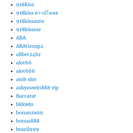
918Kiss
918kiss ดาวน์โหลด
918kissauto
918kissme
ABA
ABAGroup2
allbet24hr
alot66
alot666
amb slot
askyouwin888 vip
Baccarat
bkkwin
bonanza99
bonus888
brazil999