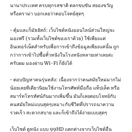
นานาประเทศ ครบทุกรสชาติ ตลกขบขัน สยองขวัญ
หรือดราม่า บอกเลยว่าตอบโจทย์สุดๆ
• คุ้มและก็มัธยัสถ์: เว็บไซต์หนังออนไลน์ส่วนใหญ่จะ
มองฟรี (รวมทั้งเว็บไซต์ของเราด้วย) ใช้เพียงแค่
อินเทอร์เน็ตสำหรับเพื่อการเข้าถึงข้อมูลเพียงแค่นั้น ถูก
กว่าการเข้าไปซื้อตั๋วหนังในโรงหนังหลายเท่าเลยล่ะ
ครับผม มองผ่าน Wi-Fi ก็ยังได้
• ตอบปัญหาคนรุ่นหลัง: เนื่องจากว่าคนสมัยใหม่มากไม่
น้อยเลยทีเดียวนิยมใช้งานโทรศัพท์มือถือ แท็ปเล็ต หรือ
สมาร์ทโทรทัศน์กันมากเพิ่มขึ้น มันก็เลยตอบโจทย์กับ
คนสมัยใหม่แบบสุดๆเหมาะกับชีวิตที่ปรารถนาความ
รวดเร็ว สะดวกสบาย และก็เข้าถึงได้ง่ายแบบสุดๆ
เว็บไซต์ ดูหนัง แบบ 99HD แตกต่างจากเว็บไซต์อื่น