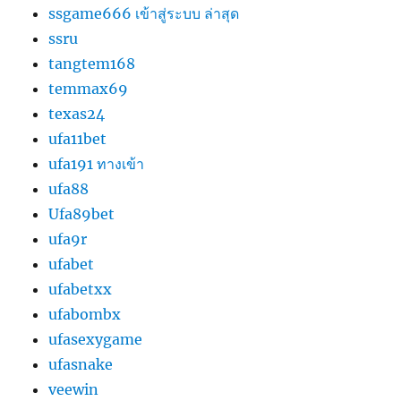
ssgame666 เข้าสู่ระบบ ล่าสุด
ssru
tangtem168
temmax69
texas24
ufa11bet
ufa191 ทางเข้า
ufa88
Ufa89bet
ufa9r
ufabet
ufabetxx
ufabombx
ufasexygame
ufasnake
veewin