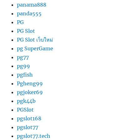
panama888
panda555
PG
PG Slot
PG Slot เว็บใหม่
pg SuperGame
pg77
pg99
pgfish
Pgheng99
pgjoker69
pgk44b
PGSlot
pgslot168
pgslot77
pgslot77.tech