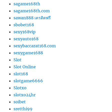
sagame168th
sagame168th.com
sawan888 เครดิตฟรี
sbobet168
sexy168vip
sexyauto168
sexybaccarat168.com
sexygame1688
Slot
Slot Online
slot168
slotgame6666
Slotxo
slotxo24hr
soibet
sretthi99