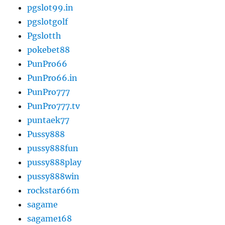
pgslot99.in
pgslotgolf
Pgslotth
pokebet88
PunPro66
PunPro66.in
PunPro777
PunPro777.tv
puntaek77
Pussy888
pussy888fun
pussy888play
pussy888win
rockstar66m
sagame
sagame168