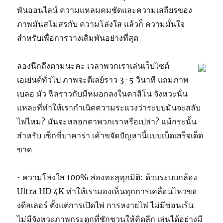
พันออนไลน์ ความแหลมคมชัดและความเสถียรของ
ภาพมันสโมสรกับ ความโล่งใส แล้วก็ ความมั่นใจ
สำหรับเพื่อการวางเดิมพันอย่างที่สุด
ลองนึกถึงตามนะคะ เวลาพวกเราเล่นเว็บไซต์
เอเย่นต์ทั่วไป ภาพจะดีเลย์ราว 3-5 วินาที แถมภาพ
เบลอ มัว ฟีลราวกับมีหมอกลงในคาสิโน จังหวะนั่น
แหละที่ทำให้เรากำเนิดความระแวงว่าระบบมันจะสลับ
ไพ่ไหม? มันจะหลอกตาพวกเราหรือเปล่า? แม้กระนั้น
สำหรับ เซ็กซี่บาคาร่า เค้าขจัดปัญหานี้แบบเบ็ดเสร็จเด็ด
ขาด
• ความโล่งใส 100% ส่องทะลุทุกมิติ: ด้วยระบบกล้อง
Ultra HD 4K ทำให้เรามองเห็นทุกการเคลื่อนไหวขอ
งดีลเลอร์ ตั้งแต่การเปิดไพ่ การหงายไพ่ ไม่มีซ่อนเร้น
ไม่มีจังหวะภาพกระตุกที่ชักชวนให้คิดลึก เล่นได้อย่างมี