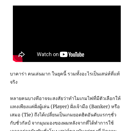
บาคาร่า คนเล่นมาก ในยุคนี้ รวมทั้งอะไรเป็นเสน่ห์ที่แท้
จริง
หลายคนบางทีอาจจะสงสัยว่าทำไมเกมไพ่ที่มีตัวเลือกให้
แทงเพียงแค่ฝั่งผู้เล่น (Player) ฝั่งเจ้ามือ (Banker) หรือ
เสมอ (Tie) ถึงได้เปลี่ยนเป็นเกมยอดฮิตอันดับแรกๆชั่ว
กับชั่วกัลป์ จากมุมมองของผมหลังจากที่ได้ทำการใช้