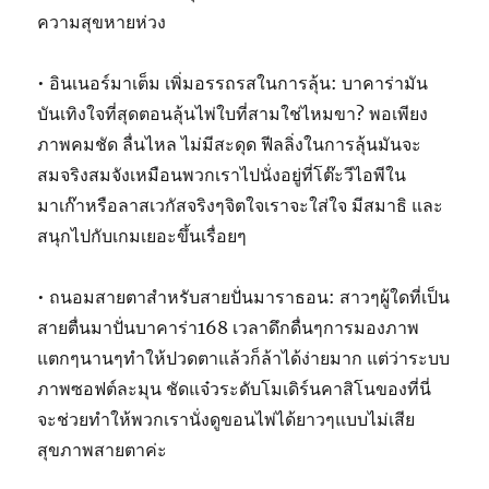
ความสุขหายห่วง
• อินเนอร์มาเต็ม เพิ่มอรรถรสในการลุ้น: บาคาร่ามัน
บันเทิงใจที่สุดตอนลุ้นไพ่ใบที่สามใช่ไหมขา? พอเพียง
ภาพคมชัด ลื่นไหล ไม่มีสะดุด ฟีลลิ่งในการลุ้นมันจะ
สมจริงสมจังเหมือนพวกเราไปนั่งอยู่ที่โต๊ะวีไอพีใน
มาเก๊าหรือลาสเวกัสจริงๆจิตใจเราจะใส่ใจ มีสมาธิ และ
สนุกไปกับเกมเยอะขึ้นเรื่อยๆ
• ถนอมสายตาสำหรับสายปั่นมาราธอน: สาวๆผู้ใดที่เป็น
สายตื่นมาปั่นบาคาร่า168 เวลาดึกดื่นๆการมองภาพ
แตกๆนานๆทำให้ปวดตาแล้วก็ล้าได้ง่ายมาก แต่ว่าระบบ
ภาพซอฟต์ละมุน ชัดแจ๋วระดับโมเดิร์นคาสิโนของที่นี่
จะช่วยทำให้พวกเรานั่งดูขอนไพ่ได้ยาวๆแบบไม่เสีย
สุขภาพสายตาค่ะ