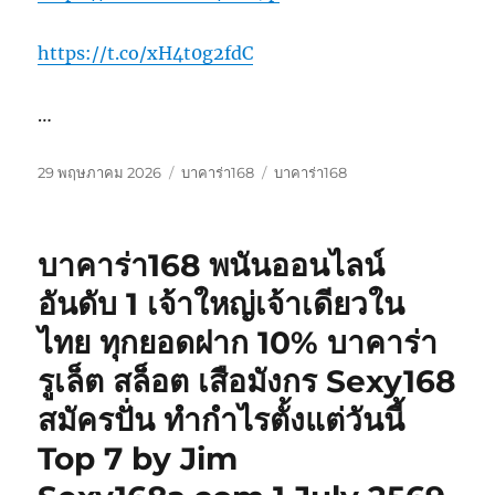
https://t.co/xH4t0g2fdC
…
เขียน
หมวด
ป้าย
29 พฤษภาคม 2026
บาคาร่า168
บาคาร่า168
เมื่อ
หมู่
กำกับ
บาคาร่า168 พนันออนไลน์
อันดับ 1 เจ้าใหญ่เจ้าเดียวใน
ไทย ทุกยอดฝาก 10% บาคาร่า
รูเล็ต สล็อต เสือมังกร Sexy168
สมัครปั่น ทำกำไรตั้งแต่วันนี้
Top 7 by Jim