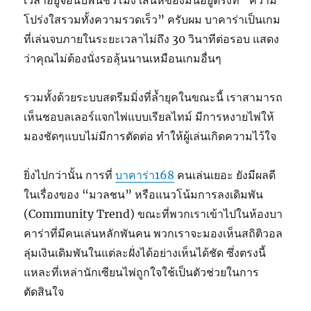
เวลาอยู่จอนับพันชั่วโมง เสน่ห์ของมันอยู่ตรงที่ “ความ
โปร่งใสรวมทั้งความรวดเร็ว” ครับผม บาคาร่าเป็นเกม
ที่เล่นจบภายในระยะเวลาไม่ถึง 30 วินาทีต่อรอบ แสดง
ว่าคุณไม่ต้องนั่งรอลุ้นนานเหมือนเกมอื่นๆ
รวมทั้งด้วยระบบสตรีมมิ่งที่ล้ำยุคในขณะนี้ เราสามารถ
เห็นชอบลเลอร์แจกไพ่แบบเรียลไทม์ มีการหงายไพ่ให้
มองชัดๆแบบไม่มีการตัดต่อ ทำให้ผู้เล่นเกิดความไว้ใจ
ยิ่งไปกว่านั้น การที่
บาคาร่า168
คนเล่นเยอะ ยังมีผลดี
ในเรื่องของ “มวลชน” หรือแนวโน้มการลงเดิมพัน
(Community Trend) ขณะที่พวกเราเข้าไปในห้องบา
คาร่าที่มีคนเล่นหลักพันคน พวกเราจะมองเห็นสถิติวอล
ลุ่มเงินเดิมพันในแต่ละฝั่งได้อย่างเห็นได้ชัด ซึ่งตรงนี้
แหละที่เหล่านักเซียนไพ่ถูกใจใช้เป็นตัวช่วยในการ
ตัดสินใจ