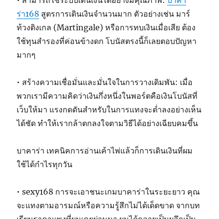
• สามารถใช้ระบบเดินเงินได้อย่างมีคุณภาพ:
บาคา
ร่า168
สูตรการเดินเงินจำนวนมาก ตัวอย่างเช่น มาร์
ท้วงติงเกล (Martingale) หรือการทบเงินเมื่อเสีย ต้อง
ใช้ทุนสำรองที่ค่อนข้างดก โบนัสตรงนี้ก็เลยตอบปัญหา
มากๆ
• สร้างความเชื่อมั่นและมั่นใจในการวางเดิมพัน: เมื่อ
พวกเรามีความคิดว่าเงินกึ่งหนึ่งในพอร์ตคือเงินโบนัสที่
เว็บให้มา แรงกดดันสำหรับในการแทงจะต่ำลงอย่างเห็น
ได้ชัด ทำให้เรากล้าตกลงใจตามวิธีได้อย่างเฉียบคมขึ้น
บาคาร่า เทคนิคการอ่านเค้าไพ่แล้วก็การเดินเงินที่ผม
ใช้ได้กำไรทุกวัน
• sexy168 การจะเอาชนะเกมบาคาร่าในระยะยาว คุณ
จะแทงตามอารมณ์หรือความรู้สึกไม่ได้เด็ดขาด จากบท