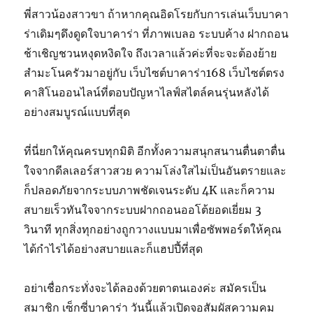
พี่สาวน้องสาวขา ถ้าหากคุณอิดโรยกับการเล่นเว็บบาคา
ร่าเดิมๆดึงดูดใจบาคาร่า ที่ภาพเบลอ ระบบค้าง ฝากถอน
ช้าเชิญชวนหงุดหงิดใจ ถึงเวลาแล้วค่ะที่จะจะต้องย้าย
สำมะโนครัวมาอยู่กับ เว็บไซต์บาคาร่า168 เว็บไซต์ตรง
คาสิโนออนไลน์ที่ตอบปัญหาไลฟ์สไตล์คนรุ่นหลังได้
อย่างสมบูรณ์แบบที่สุด
ที่นี่ยกให้คุณครบทุกมิติ อีกทั้งความสนุกสนานตื่นตาตื่น
ใจจากดีลเลอร์สาวสวย ความโล่งใสไม่เป็นอันตรายและ
ก็ปลอดภัยจากระบบภาพชัดเจนระดับ 4K และก็ความ
สบายเร็วทันใจจากระบบฝากถอนออโต้ยอดเยี่ยม 3
วินาที ทุกสิ่งทุกอย่างถูกวางแบบมาเพื่อซัพพอร์ตให้คุณ
ได้กำไรได้อย่างสบายและก็แฮปปี้ที่สุด
อย่าเชื่อกระทั่งจะได้ลองด้วยตาตนเองค่ะ สมัครเป็น
สมาชิก เซ็กซี่บาคาร่า วันนี้แล้วเปิดจอสัมผัสความคม