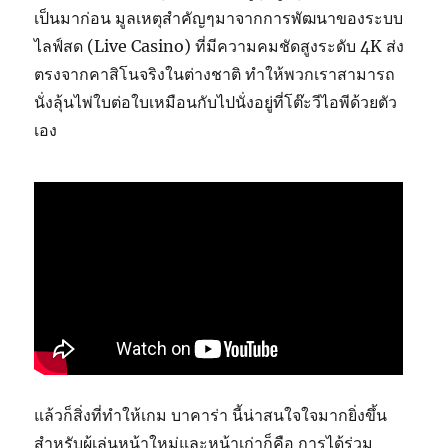
เป็นมาก่อน มูลเหตุสำคัญๆมาจากการพัฒนาของระบบ
ไลฟ์สด (Live Casino) ที่มีความคมชัดสูงระดับ 4K ส่ง
ตรงจากคาสิโนจริงในต่างชาติ ทำให้พวกเราสามารถ
นั่งลุ้นไพ่ใบต่อใบเหมือนกับไปนั่งอยู่ที่โต๊ะวีไอพีด้วยตัว
เอง
แล้วก็สิ่งที่ทำให้เกม บาคาร่า นี้น่าสนใจใจมากยิ่งขึ้น
สำหรับผู้เล่นหน้าใหม่และหน้าเก่าก็คือ การได้ร่วม