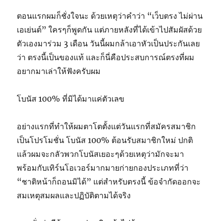
ตอนแรกผมก็ชั่งใจนะ ด้วยเหตุว่าคำว่า “เว็บตรง ไม่ผ่าน
เอเย่นต์” ใครๆก็พูดกัน แต่ภายหลังที่ได้เข้าไปสัมผัสด้วย
ตัวเองมาร่วม 3 เดือน วันนี้ผมกล้าเอาหัวเป็นประกันเลย
ว่า ตรงนี้เป็นของแท้ และก็นี่คือประสบการณ์ตรงที่ผม
อยากมาเล่าให้ฟังครับผม
โบนัส 100% ที่มิได้มาแค่ตัวเลข
อย่างแรกที่ทำให้ผมตาโตตั้งแต่วันแรกที่สมัครสมาชิก
เป็นโปรโมชั่น โบนัส 100% ต้อนรับสมาชิกใหม่ ปกติ
แล้วผมจะกลัวพวกโบนัสเยอะๆด้วยเหตุว่ามักจะมา
พร้อมกับเทิร์นโอเวอร์มากมายก่ายกองประเภทที่ว่า
“ชาติหน้าก็ถอนมิได้” แต่สำหรับตรงนี้ ข้อจำกัดออกจะ
สมเหตุสมผลและปฏิบัติตามได้จริง