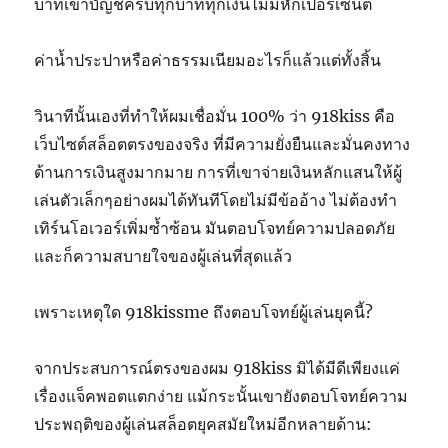
บาทเข้าบัญชีครบทุกบาททุกเงินไม่มีหักเปอร์เซ็นต์
ค่าน้ำประปาหรือค่าธรรมเนียมอะไรก็แล้วแต่ทั้งสิ้น
วินาทีนั้นเองที่ทำให้ผมเชื่อมั่น 100% ว่า 918kiss คือ
เว็บไซต์สล็อตตรงของจริง ที่มีความยั่งยืนและมั่นคงทาง
ด้านการเงินสูงมากมาย การที่เขาจ่ายเงินหลักแสนให้ผู้
เล่นตัวเล็กๆอย่างผมได้ทันทีโดยไม่มีข้ออ้าง ไม่ต้องทำ
เทิร์นโอเวอร์เพิ่มซ้ำซ้อน มันตอบโจทย์ความปลอดภัย
และก็ความสบายใจของผู้เล่นที่สุดแล้ว
เพราะเหตุใด 918kissme ถึงตอบโจทย์ผู้เล่นยุคนี้?
จากประสบการณ์ตรงของผม 918kiss มิได้มีดีเพียงแค่
เรื่องแจ็คพอตแตกง่าย แม้กระนั้นเขายังตอบโจทย์ความ
ประพฤติของผู้เล่นสล็อตยุคสมัยใหม่อีกหลายด้าน: