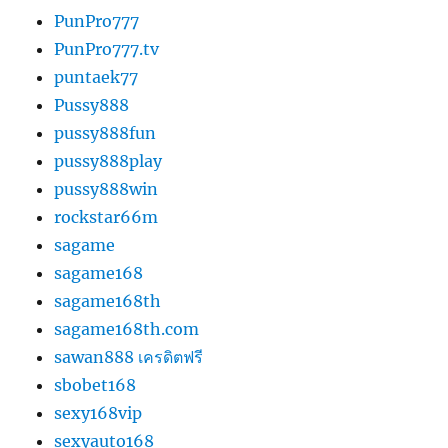
PunPro777
PunPro777.tv
puntaek77
Pussy888
pussy888fun
pussy888play
pussy888win
rockstar66m
sagame
sagame168
sagame168th
sagame168th.com
sawan888 เครดิตฟรี
sbobet168
sexy168vip
sexyauto168