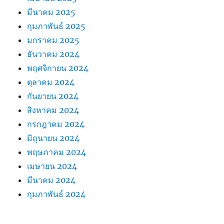
มีนาคม 2025
กุมภาพันธ์ 2025
มกราคม 2025
ธันวาคม 2024
พฤศจิกายน 2024
ตุลาคม 2024
กันยายน 2024
สิงหาคม 2024
กรกฎาคม 2024
มิถุนายน 2024
พฤษภาคม 2024
เมษายน 2024
มีนาคม 2024
กุมภาพันธ์ 2024