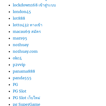
lockdown168 เข้าสู่ระบบ
london45
lot888
lotto432 ทางเข้า
macau69 สมัคร
mars95
no1huay
no1huay.com
okc4
p2vvip
panama888
panda555
PG
PG Slot
PG Slot เว็บใหม่
pg SuperGame