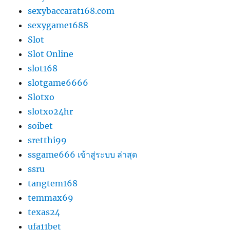
sexybaccarat168.com
sexygame1688
Slot
Slot Online
slot168
slotgame6666
Slotxo
slotxo24hr
soibet
sretthi99
ssgame666 เข้าสู่ระบบ ล่าสุด
ssru
tangtem168
temmax69
texas24
ufa11bet