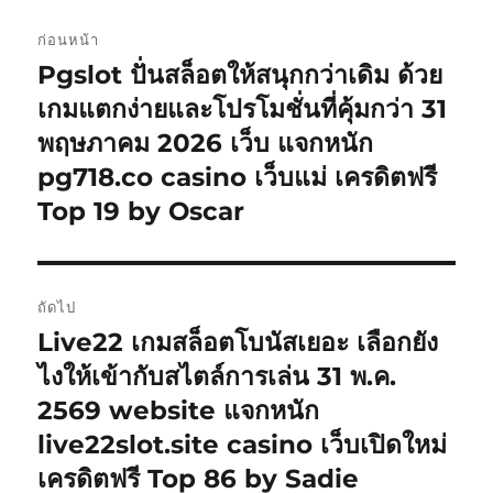
แนะแนว
ก่อนหน้า
เรื่อง
Pgslot ปั่นสล็อตให้สนุกกว่าเดิม ด้วย
เรื่อง
ก่อน
เกมแตกง่ายและโปรโมชั่นที่คุ้มกว่า 31
หน้า:
พฤษภาคม 2026 เว็บ แจกหนัก
pg718.co casino เว็บแม่ เครดิตฟรี
Top 19 by Oscar
ถัดไป
Live22 เกมสล็อตโบนัสเยอะ เลือกยัง
เรื่อง
ต่อ
ไงให้เข้ากับสไตล์การเล่น 31 พ.ค.
ไป:
2569 website แจกหนัก
live22slot.site casino เว็บเปิดใหม่
เครดิตฟรี Top 86 by Sadie