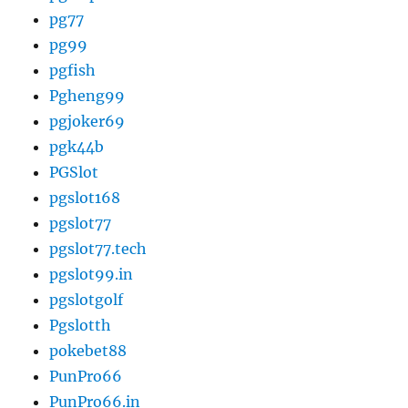
pg77
pg99
pgfish
Pgheng99
pgjoker69
pgk44b
PGSlot
pgslot168
pgslot77
pgslot77.tech
pgslot99.in
pgslotgolf
Pgslotth
pokebet88
PunPro66
PunPro66.in