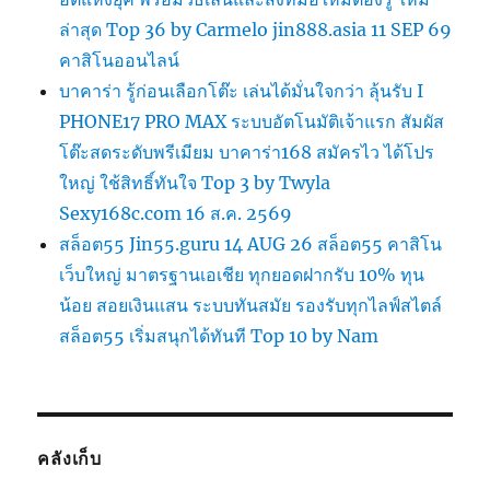
ล่าสุด Top 36 by Carmelo jin888.asia 11 SEP 69
คาสิโนออนไลน์
บาคาร่า รู้ก่อนเลือกโต๊ะ เล่นได้มั่นใจกว่า ลุ้นรับ I
PHONE17 PRO MAX ระบบอัตโนมัติเจ้าแรก สัมผัส
โต๊ะสดระดับพรีเมียม บาคาร่า168 สมัครไว ได้โปร
ใหญ่ ใช้สิทธิ์ทันใจ Top 3 by Twyla
Sexy168c.com 16 ส.ค. 2569
สล็อต55 Jin55.guru 14 AUG 26 สล็อต55 คาสิโน
เว็บใหญ่ มาตรฐานเอเชีย ทุกยอดฝากรับ 10% ทุน
น้อย สอยเงินแสน ระบบทันสมัย รองรับทุกไลฟ์สไตล์
สล็อต55 เริ่มสนุกได้ทันที Top 10 by Nam
คลังเก็บ