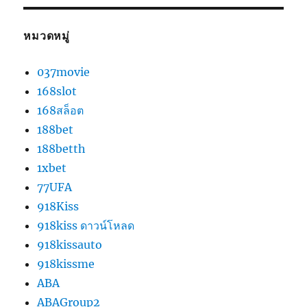
หมวดหมู่
037movie
168slot
168สล็อต
188bet
188betth
1xbet
77UFA
918Kiss
918kiss ดาวน์โหลด
918kissauto
918kissme
ABA
ABAGroup2