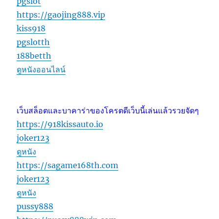
pgslot
https://gaojing888.vip
kiss918
pgslotth
188betth
ดูหนังออนไลน์
เว็บสล็อตและบาคาร่าของโครตดีเว็บนี้เล่นแล้วรวยจัดๆ
https://918kissauto.io
joker123
ดูหนัง
https://sagame168th.com
joker123
ดูหนัง
pussy888