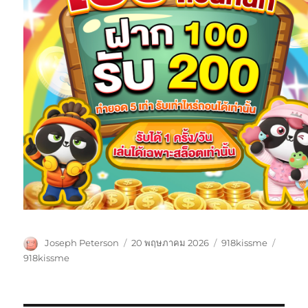
ผู้
เขียน
หมวด
ป้าย
Joseph Peterson
20 พฤษภาคม 2026
918kissme
เขียน
เมื่อ
หมู่
กำกับ
918kissme