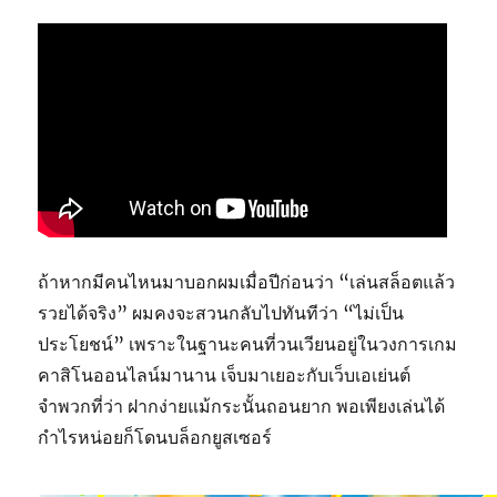
ถ้าหากมีคนไหนมาบอกผมเมื่อปีก่อนว่า “เล่นสล็อตแล้ว
รวยได้จริง” ผมคงจะสวนกลับไปทันทีว่า “ไม่เป็น
ประโยชน์” เพราะในฐานะคนที่วนเวียนอยู่ในวงการเกม
คาสิโนออนไลน์มานาน เจ็บมาเยอะกับเว็บเอเย่นต์
จำพวกที่ว่า ฝากง่ายแม้กระนั้นถอนยาก พอเพียงเล่นได้
กำไรหน่อยก็โดนบล็อกยูสเซอร์