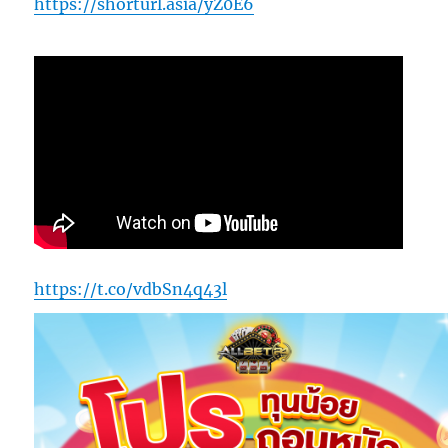
https://shorturl.asia/yZ0E6
https://t.co/vdbSn4q43l