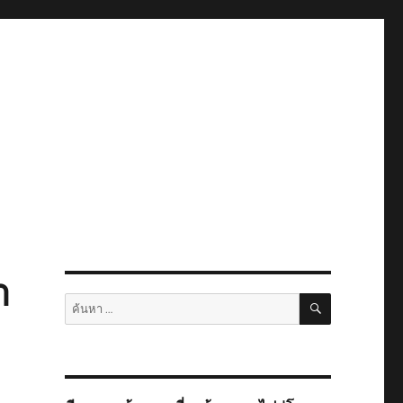
ำ
ค้นหา
ค้นหา: