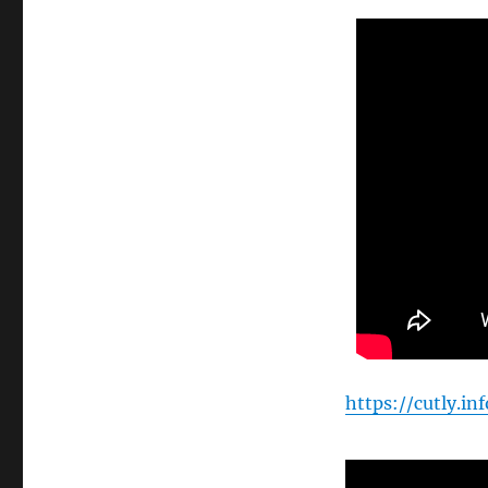
https://cutly.i