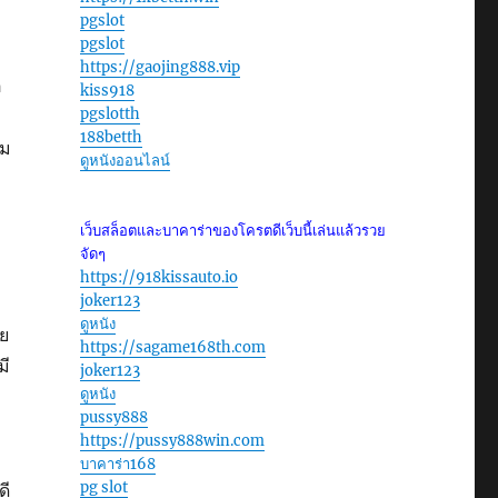
pgslot
pgslot
https://gaojing888.vip
ุ
kiss918
pgslotth
188betth
าม
ดูหนังออนไลน์
เว็บสล็อตและบาคาร่าของโครตดีเว็บนี้เล่นแล้วรวย
จัดๆ
https://918kissauto.io
joker123
ดูหนัง
ลย
https://sagame168th.com
มี
joker123
ดูหนัง
pussy888
https://pussy888win.com
บาคาร่า168
pg slot
ดี