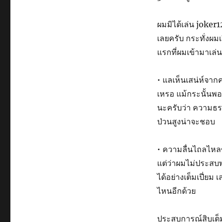
ผมมิได้เล่น joker1
เลยครับ กระทั่งผม
แรกที่ผมเข้ามาเล่
• แลเห็นเสน่ห์จาก
เหรอ แม้กระนั้นพอเ
นะครับว่า ความธรร
ป่วนสูงน่าจะชอบ
• ความลื่นไถลไหลข
แต่ว่าผมไม่ประสบ
ได้อย่างเต็มเปี่ยม
ไหนอีกด้วย
ประสบการณ์สิบเต็