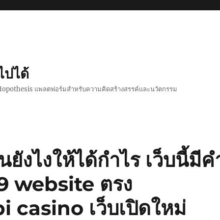
ไปได้
 Hopothesis แพลตฟอร์มสำหรับความคิดสร้างสรรค์และนวัตกรรม
นยังไงให้ได้กำไร เว็บนี้มีค
9 website ตรง
casino เว็บเปิดใหม่