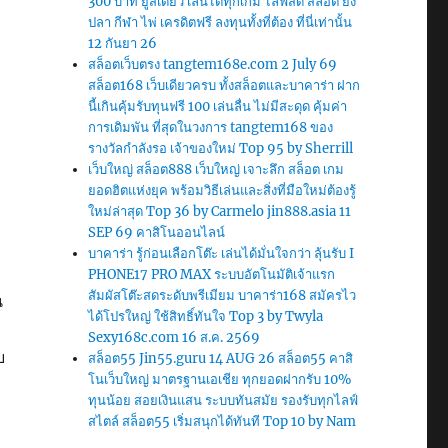
300 บาท ยูสเดียว เล่นได้ทุกเกม ไลฟ์สด สล็อต ยิง
ปลา กีฬา ไพ่ เครดิตฟรี ลงทุนทั้งที่ต้อง ที่นี่เท่านั้น
12 กันยา 26
สล็อตเว็บตรง tangtem168e.com 2 July 69
สล็อต168 เว็บเดียวครบ ทั้งสล็อตและบาคาร่า ฝาก
นี้เกินคุ้มรับทุนฟรี 100 เล่นลื่น ไม่มีสะดุด คุ้มค่า
การเดิมพัน ที่สุดในวงการ tangtem168 ของ
รางวัลกำลังรอ เจ้าของใหม่ Top 95 by Sherrill
เว็บใหญ่ สล็อต888 เว็บใหญ่ เจาะลึก สล็อต เกม
ยอดฮิตแห่งยุค พร้อมวิธีเล่นและสิ่งที่มือใหม่ต้องรู้
ใหม่ล่าสุด Top 36 by Carmelo jin888.asia 11
SEP 69 คาสิโนออนไลน์
บาคาร่า รู้ก่อนเลือกโต๊ะ เล่นได้มั่นใจกว่า ลุ้นรับ I
PHONE17 PRO MAX ระบบอัตโนมัติเจ้าแรก
สัมผัสโต๊ะสดระดับพรีเมียม บาคาร่า168 สมัครไว
น
ได้โปรใหญ่ ใช้สิทธิ์ทันใจ Top 3 by Twyla
Sexy168c.com 16 ส.ค. 2569
บ
สล็อต55 Jin55.guru 14 AUG 26 สล็อต55 คาสิ
โนเว็บใหญ่ มาตรฐานเอเชีย ทุกยอดฝากรับ 10%
ทุนน้อย สอยเงินแสน ระบบทันสมัย รองรับทุกไลฟ์
สไตล์ สล็อต55 เริ่มสนุกได้ทันที Top 10 by Nam