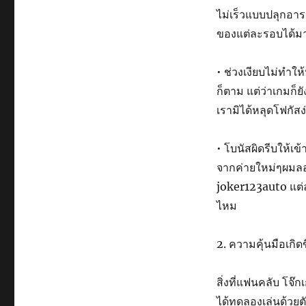
ไม่เร็วแบบปลุกอา
ของแต่ละรอบได้มากข
• ช่วงเงียบไม่ทำให
ก็ตาม แต่ว่าเกมก็
เรามิได้หลุดโฟกัสง
• โบนัสผิดรีบให้เข้
จากค่ายใหม่ๆผมลองแ
joker123auto แต่
ไหม
2. ความคุ้นมือเกิด
สิ่งที่แฟนคลับ โจ
ได้ทดลองเล่นด้วยตัว