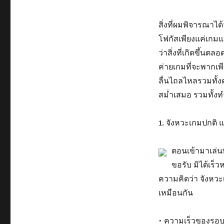
สิ่งที่ผมพิจารณาไ
โฟกัสเพียงแค่เกมแต
ว่าสิ่งที่เกิดขึ้น
ค่ายเกมที่จะพากเพ
ลื่นไถลไหลรวมทั้ง
สม่ำเสมอ รวมทั้งท
1. จังหวะเกมปกติ แ
ตอนเข้ามาเล่นท
ขอรับ มิได้เร
ความคิดว่า จังหวะ
เหมือนกัน
• ความเร็วของรอบส