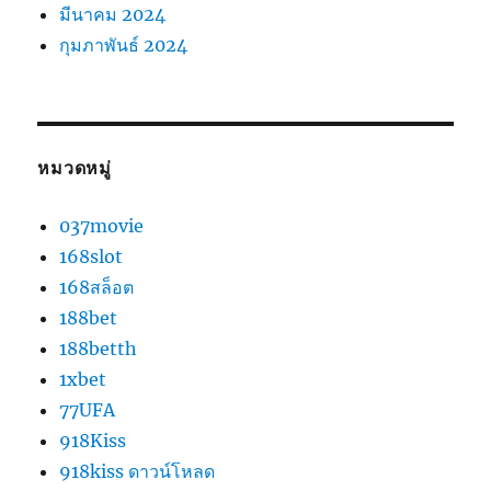
มีนาคม 2024
กุมภาพันธ์ 2024
หมวดหมู่
037movie
168slot
168สล็อต
188bet
188betth
1xbet
77UFA
918Kiss
918kiss ดาวน์โหลด