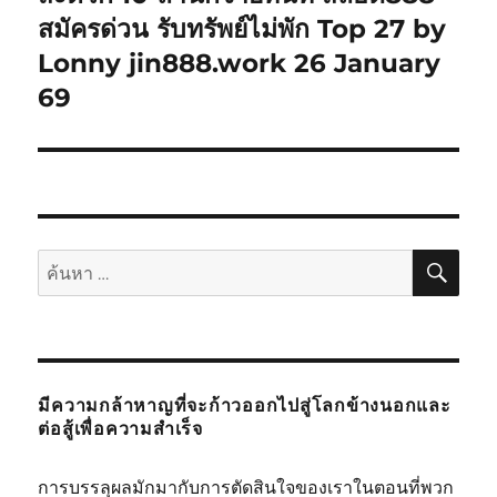
สมัครด่วน รับทรัพย์ไม่พัก Top 27 by
Lonny jin888.work 26 January
69
ค้นห
ค้นหา:
มีความกล้าหาญที่จะก้าวออกไปสู่โลกข้างนอกและ
ต่อสู้เพื่อความสำเร็จ
การบรรลุผลมักมากับการตัดสินใจของเราในตอนที่พวก