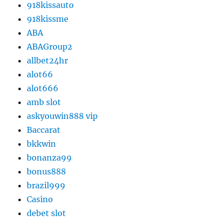
918kissauto
918kissme
ABA
ABAGroup2
allbet24hr
alot66
alot666
amb slot
askyouwin888 vip
Baccarat
bkkwin
bonanza99
bonus888
brazil999
Casino
debet slot