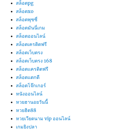
สล็อตpg
สล็อตxo
สล็อตพุซซี่
สล็อตมันนี่เกม
สล็อตออนไลน์
สล็อตเครดิตฟรี
สล็อตเว็บตรง
สล็อตเว็บตรง 168
สล็อตเเครดิตฟรี
สล็อตแตกดี
สล็อตโจ๊กเกอร์
หนังออนไลน์
หวยฮานอยวันนี้
หวยฮิต88
หวยเวียดนาม vip ออนไลน์
เกมยิงปลา