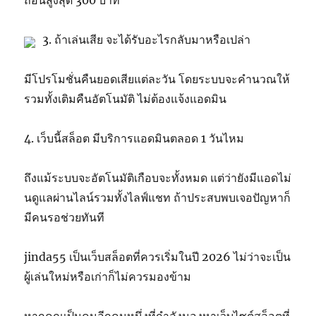
ถอนสูงสุด 300 บาท
3. ถ้าเล่นเสีย จะได้รับอะไรกลับมาหรือเปล่า
มีโปรโมชั่นคืนยอดเสียแต่ละวัน โดยระบบจะคำนวณให้
รวมทั้งเติมคืนอัตโนมัติ ไม่ต้องแจ้งแอดมิน
4. เว็บนี้สล็อต มีบริการแอดมินตลอด 1 วันไหม
ถึงแม้ระบบจะอัตโนมัติเกือบจะทั้งหมด แต่ว่ายังมีแอดไม่
นดูแลผ่านไลน์รวมทั้งไลฟ์แชท ถ้าประสบพบเจอปัญหาก็
มีคนรอช่วยทันที
jinda55 เป็นเว็บสล็อตที่ควรเริ่มในปี 2026 ไม่ว่าจะเป็น
ผู้เล่นใหม่หรือเก่าก็ไม่ควรมองข้าม