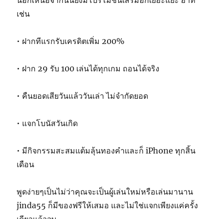
นอกเหนือจากนั้นยังมีโปรโมชั่นเสริมอีกเยอะแยะ อาทิ
เช่น
• ฝากทีแรกรับเครดิตเพิ่ม 200%
• ฝาก 29 รับ 100 เล่นได้ทุกเกม ถอนได้จริง
• คืนยอดเสียวันแล้ววันเล่า ไม่จำกัดยอด
• แจกโบนัสวันเกิด
• มีกิจกรรมสะสมแต้มลุ้นทองคำและก็ iPhone ทุกสิ้น
เดือน
พูดง่ายๆเป็นไม่ว่าคุณจะเป็นผู้เล่นใหม่หรือเล่นมานาน
jinda55 ก็มีของฟรีให้เสมอ และไม่ใช่แจกเพียงแค่ครั้ง