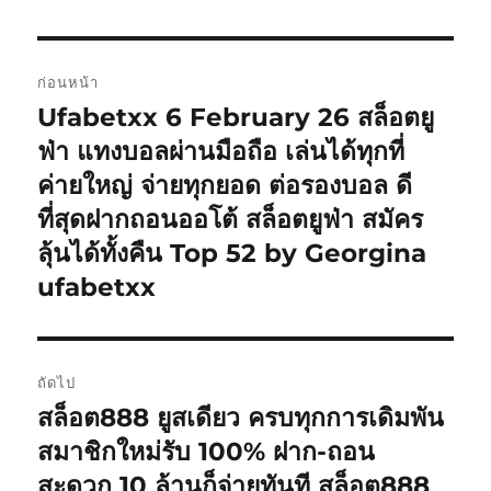
แนะแนว
ก่อนหน้า
เรื่อง
Ufabetxx 6 February 26 สล็อตยู
เรื่อง
ก่อน
ฟ่า แทงบอลผ่านมือถือ เล่นได้ทุกที่
หน้า:
ค่ายใหญ่ จ่ายทุกยอด ต่อรองบอล ดี
ที่สุดฝากถอนออโต้ สล็อตยูฟ่า สมัคร
ลุ้นได้ทั้งคืน Top 52 by Georgina
ufabetxx
ถัดไป
สล็อต888 ยูสเดียว ครบทุกการเดิมพัน
เรื่อง
ต่อ
สมาชิกใหม่รับ 100% ฝาก-ถอน
ไป:
สะดวก 10 ล้านก็จ่ายทันที สล็อต888