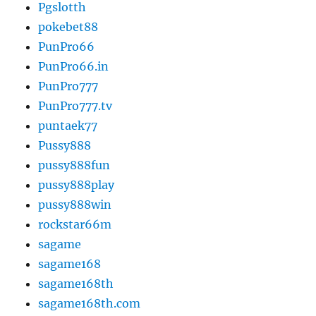
Pgslotth
pokebet88
PunPro66
PunPro66.in
PunPro777
PunPro777.tv
puntaek77
Pussy888
pussy888fun
pussy888play
pussy888win
rockstar66m
sagame
sagame168
sagame168th
sagame168th.com