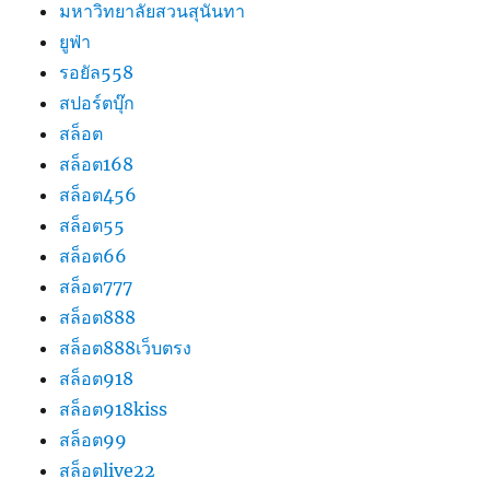
มหาวิทยาลัยสวนสุนันทา
ยูฟ่า
รอยัล558
สปอร์ตบุ๊ก
สล็อต
สล็อต168
สล็อต456
สล็อต55
สล็อต66
สล็อต777
สล็อต888
สล็อต888เว็บตรง
สล็อต918
สล็อต918kiss
สล็อต99
สล็อตlive22