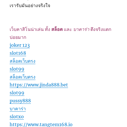
เรารับมันอย่างจริงใจ
เว็บคาสิโนน่าเล่น ทั้ง
สล็อต
และ
บาคาร่า
ตึงจริงแตก
บ่อยมาก
joker 123
slot168
สล็อตเว็บตรง
slot99
สล็อตเว็บตรง
https://www.jinda888.bet
slot99
pussy888
บาคาร่า
slotxo
https://www.tangtem168.io