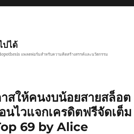
ไปได้
 Hopothesis แพลตฟอร์มสำหรับความคิดสร้างสรรค์และนวัตกรรม
อกาสให้คนงบน้อยสายสล็อต
นไวแจกเครดิตฟรีจัดเต็ม
 Top 69 by Alice