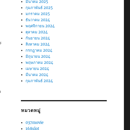
มีนาคม 2025
กุมภาพันธ์ 2025
มกราคม 2025
ธันวาคม 2024
พฤศจิกายน 2024
ตุลาคม 2024
กันยายน 2024
ะ
สิงหาคม 2024
กรกฎาคม 2024
มิถุนายน 2024
พฤษภาคม 2024
เมษายน 2024
มีนาคม 2024
กุมภาพันธ์ 2024
ค
หมวดหมู่
037movie
168slot