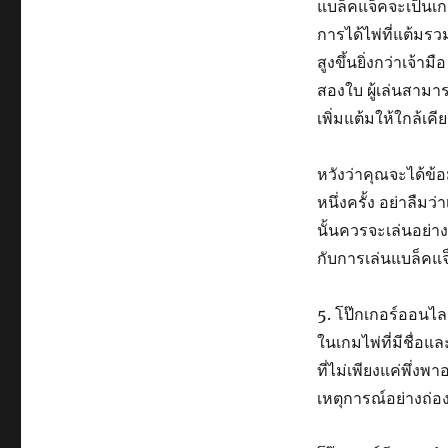
แบล็คแจ็คจะเป็นเ
การได้ไพ่ที่แต้มรวม
สูงขึ้นยิ่งกว่าเจ้าม
สองใบ ผู้เล่นสามาร
เพิ่มแต้มให้ใกล้เคีย
หวังว่าคุณจะได้ข้
หนึ่งครั้ง อย่าลืม
นั้นควรจะเล่นอย่า
กับการเล่นแบล็คแ
5. โป๊กเกอร์ออนไลน
ในเกมไพ่ที่มีชื่อ
ที่ไม่เพียงแค่พึ่
เหตุการณ์อย่างถ่อ