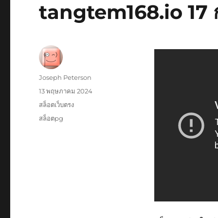
tangtem168.io 17 
ผู้
Joseph Peterson
เขียน
เขียน
13 พฤษภาคม 2024
เมื่อ
หมวด
สล็อตเว็บตรง
หมู่
ป้าย
สล็อตpg
กำกับ