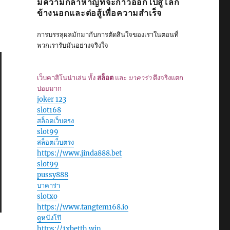
มีความกล้าหาญที่จะก้าวออกไปสู่โลก
ข้างนอกและต่อสู้เพื่อความสำเร็จ
การบรรลุผลมักมากับการตัดสินใจของเราในตอนที่
พวกเรารับมันอย่างจริงใจ
เว็บคาสิโนน่าเล่น ทั้ง
สล็อต
และ
บาคาร่า
ตึงจริงแตก
บ่อยมาก
joker 123
slot168
สล็อตเว็บตรง
slot99
สล็อตเว็บตรง
https://www.jinda888.bet
slot99
pussy888
บาคาร่า
slotxo
https://www.tangtem168.io
ดูหนังโป๊
https://1xbetth.win