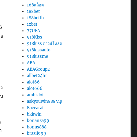
168สล็อต
188bet
188betth
1xbet
ห้
77UFA
อง
918Kiss
918kiss ดาวน์โหลด
918kissauto
918kissme
ABA
ABAGroup2
allbet24hr
alot66
้ว
alot666
amb slot
ิน
askyouwin888 vip
Baccarat
bkkwin
bonanza99
า
bonus888
อ
brazil999