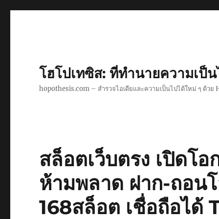
โฮโปเทซิส: ที่ทำนายความเป็น
hopothesis.com – สำรวจไอเดียและความเป็นไปได้ใหม่ ๆ ด้วย
สล็อตเว็บตรง เปิดโ
ห้ามพลาด ฝาก-ถอนโอ
168สล็อต เชื่อถือได้