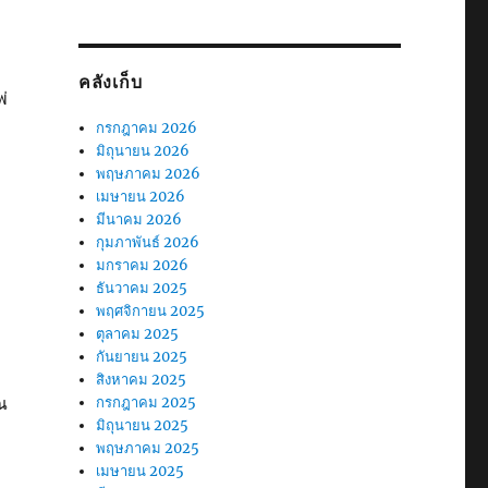
คลังเก็บ
่
กรกฎาคม 2026
มิถุนายน 2026
พฤษภาคม 2026
เมษายน 2026
มีนาคม 2026
กุมภาพันธ์ 2026
มกราคม 2026
ธันวาคม 2025
พฤศจิกายน 2025
ตุลาคม 2025
กันยายน 2025
สิงหาคม 2025
ณ
กรกฎาคม 2025
มิถุนายน 2025
พฤษภาคม 2025
เมษายน 2025