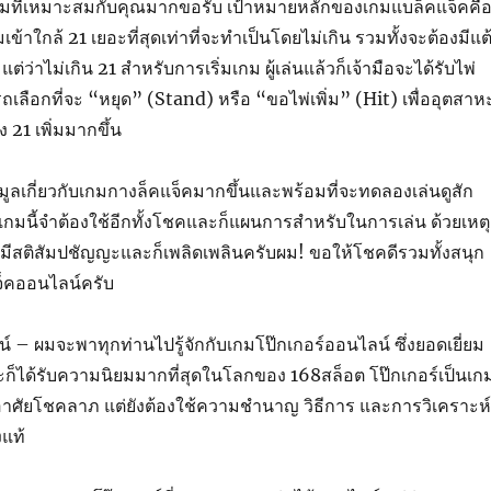
กมที่เหมาะสมกับคุณมากขอรับ เป้าหมายหลักของเกมแบล็คแจ็คคื
เข้าใกล้ 21 เยอะที่สุดเท่าที่จะทำเป็นโดยไม่เกิน รวมทั้งจะต้องมีแต
ือ แต่ว่าไม่เกิน 21 สำหรับการเริ่มเกม ผู้เล่นแล้วก็เจ้ามือจะได้รับไพ่
ถเลือกที่จะ “หยุด” (Stand) หรือ “ขอไพ่เพิ่ม” (Hit) เพื่ออุตสาห
ง 21 เพิ่มมากขึ้น
อมูลเกี่ยวกับเกมกางล็คแจ็คมากขึ้นและพร้อมที่จะทดลองเล่นดูสัก
ว่าเกมนี้จำต้องใช้อีกทั้งโชคและก็แผนการสำหรับในการเล่น ด้วยเหตุ
งมีสติสัมปชัญญะและก็เพลิดเพลินครับผม! ขอให้โชคดีรวมทั้งสนุก
จ็คออนไลน์ครับ
์ – ผมจะพาทุกท่านไปรู้จักกับเกมโป๊กเกอร์ออนไลน์ ซึ่งยอดเยี่ยม
และก็ได้รับความนิยมมากที่สุดในโลกของ 168สล็อต โป๊กเกอร์เป็นเก
งพาอาศัยโชคลาภ แต่ยังต้องใช้ความชำนาญ วิธีการ และการวิเคราะห์
งแท้