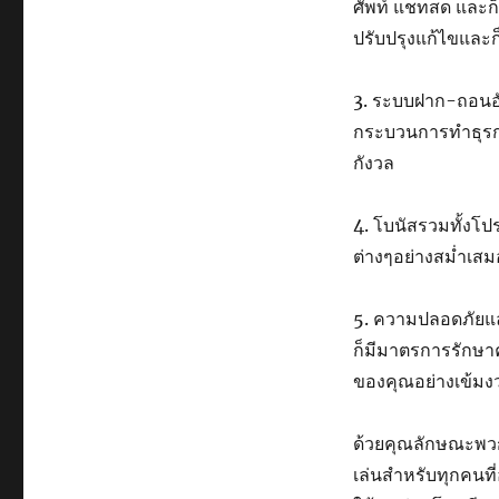
ศัพท์ แชทสด และก
ปรับปรุงแก้ไขและก
3. ระบบฝาก-ถอนอัต
กระบวนการทำธุรก
กังวล
4. โบนัสรวมทั้งโปร
ต่างๆอย่างสม่ำเสม
5. ความปลอดภัยแล
ก็มีมาตรการรักษ
ของคุณอย่างเข้มง
ด้วยคุณลักษณะพวกนี
เล่นสำหรับทุกคนที่