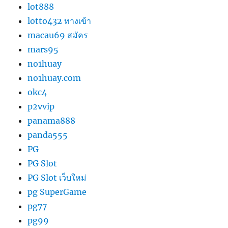
lot888
lotto432 ทางเข้า
macau69 สมัคร
mars95
no1huay
no1huay.com
okc4
p2vvip
panama888
panda555
PG
PG Slot
PG Slot เว็บใหม่
pg SuperGame
pg77
pg99