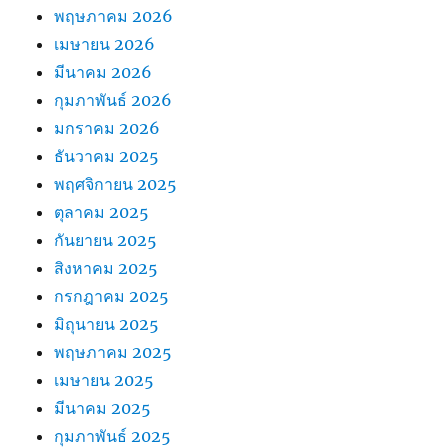
พฤษภาคม 2026
เมษายน 2026
มีนาคม 2026
กุมภาพันธ์ 2026
มกราคม 2026
ธันวาคม 2025
พฤศจิกายน 2025
ตุลาคม 2025
กันยายน 2025
สิงหาคม 2025
กรกฎาคม 2025
มิถุนายน 2025
พฤษภาคม 2025
เมษายน 2025
มีนาคม 2025
กุมภาพันธ์ 2025