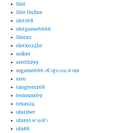
Slot
Slot Online
slot168
slotgame6666
Slotxo
slotxo24hr
soibet
sretthi99
ssgame666 เข้าสู่ระบบ ล่าสุด
ssru
tangtem168
temmax69
texas24
ufa11bet
ufa191 ทางเข้า
ufa88