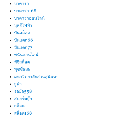
บาคาร่า
บาคาร่า168
บาคาร่าออนไลน์
บุหรีไฟฟ้า
ปั่นสล็อต
ปั่นแตก66
ปั่นแตก77
พนันออนไลน์
พีจีสล็อต
พุซซี่888
มหาวิทยาลัยสวนสุนันทา
ยูฟ่า
รอยัล558
สปอร์ตบุ๊ก
สล็อต
สล็อต168