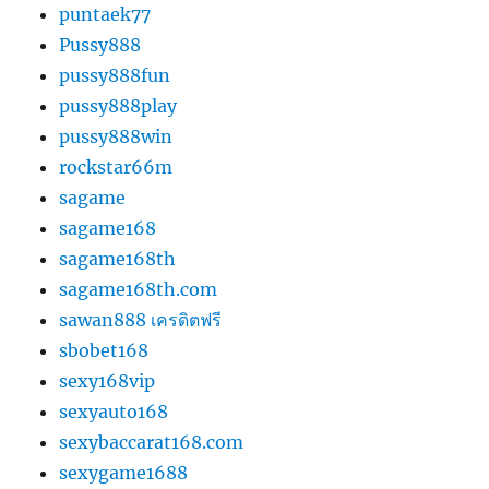
puntaek77
Pussy888
pussy888fun
pussy888play
pussy888win
rockstar66m
sagame
sagame168
sagame168th
sagame168th.com
sawan888 เครดิตฟรี
sbobet168
sexy168vip
sexyauto168
sexybaccarat168.com
sexygame1688