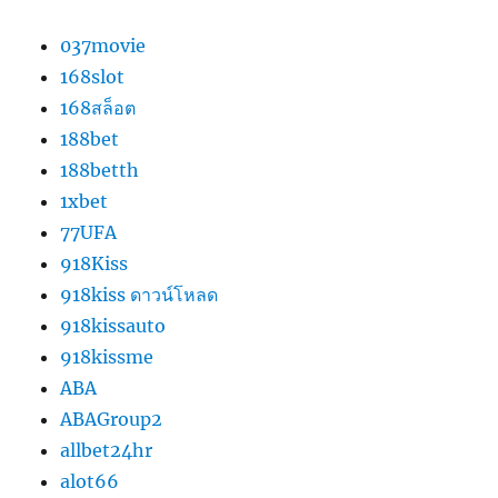
037movie
168slot
168สล็อต
188bet
188betth
1xbet
77UFA
918Kiss
918kiss ดาวน์โหลด
918kissauto
918kissme
ABA
ABAGroup2
allbet24hr
alot66