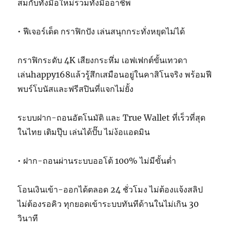
สมกับทั้งมือใหม่รวมทั้งมืออาชีพ
• ฟีเจอร์เด็ด กราฟิกปัง เล่นสนุกกระทั่งหยุดไม่ได้
กราฟิกระดับ 4K เสียงกระหึ่ม เอฟเฟกต์ขั้นเทวดา
เล่นhappy168แล้วรู้สึกเสมือนอยู่ในคาสิโนจริง พร้อมฟี
พบร์โบนัสและฟรีสปินที่แจกไม่ยั้ง
ระบบฝาก-ถอนอัตโนมัติ และ True Wallet ที่เร็วที่สุด
ในไทย เติมปุ๊บ เล่นได้ปั๊บ ไม่ง้อแอดมิน
• ฝาก-ถอนผ่านระบบออโต้ 100% ไม่มีขั้นต่ำ
โอนเงินเข้า-ออกได้ตลอด 24 ชั่วโมง ไม่ต้องแจ้งสลิป
ไม่ต้องรอคิว ทุกยอดเข้าระบบทันทีด้านในไม่เกิน 30
วินาที