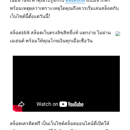
เนื้อหานี้จะพาคุณไปรู้จักกับ
สล็อต168
แบบเจาะลึก
พร้อมเหตุผลว่าเพราะเหตุใดคุณถึงควรเริ่มเล่นสล็อตกับ
เว็บไซต์นี้ตั้งแต่วันนี้!
สล็อต168 สล็อตเว็บตรงลิขสิทธิ์แท้ แตกง่าย ไม่ผ่าน
เอเย่นต์ พร้อมให้คุณโกยเงินทุกเมื่อเชื่อวัน
สล็อตเครดิตฟรี เป็นเว็บไซต์สล็อตออนไลน์ที่เปิดให้