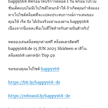
happy168 ที่พร้อมให้บริการตลอด 1 วัน พร้อมโปรโม
ชั่นเด็ดแบบไม่มีเว็บไซต์ไหนกล้าให้ ถ้าเกิดคุณกำลังมอง
หาเว็บไซต์สล็อตที่จะแปลงประสบการณ์การเล่นของ
คุณให้ เริ่ด ปัง ได้เงินจริงอย่ามองผ่าน happy168
เนื่องจากนี่แหละคือเว็บที่ใช่สำหรับสายปั่นตัวจริง!
ทดลองเล่นสล็อตทุกค่ายฟรี สล็อตเครดิตฟรี
happy168.de 15 JUN 2025 Shirleen คาสิโน
สล็อต168 แตกหนัก Top 49
ขอขอบคุณเว็ปไซต์
happy168
https://bit.ly/happy168-de
https://rebrand.ly/happy168-de