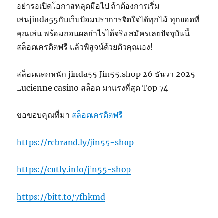
อย่ารอเปิดโอกาสหลุดมือไป ถ้าต้องการเริ่ม
เล่นjinda55กับเว็บป้อมปราการจิตใจได้ทุกไม้ ทุกยอดที่
คุณเล่น พร้อมถอนผลกำไรได้จริง สมัครเลยปัจจุบันนี้
สล็อตเครดิตฟรี แล้วพิสูจน์ด้วยตัวคุณเอง!
สล็อตแตกหนัก jinda55 Jin55.shop 26 ธันวา 2025
Lucienne casino สล็อต มาแรงที่สุด Top 74
ขอขอบคุณที่มา
สล็อตเครดิตฟรี
https://rebrand.ly/jin55-shop
https://cutly.info/jin55-shop
https://bitt.to/7fhkmd