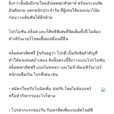
ยิ่งกว่านั้นยังมีเกมใหม่อัปเดตทุกสัปดาห์ พร้อมระบบจัด
อันดับเกม แตกหนักประจำวัน ที่ผู้เล่นใช้มองแนวโน้ม
ก่อนวางเดิมพันได้อีกด้วย
โปรโมชัน สล็อต และก็สิทธิพิเศษที่จัดเต็มทั้งปี ไม่ต้อง
ทำเทิร์นเวอร์โหดเหี้ยมเสมือนที่อื่น
สล็อตเครดิตฟรี รู้ๆกันอยู่ว่า โปรดี เป็นปัจจัยสำคัญที่
ทำให้คนเล่นสม่ำเสมอ ดังนั้นตรงนี้จึงวางแบบโปรโมชัน
สล็อตเครดิตฟรี แบบไม่หลอก และไม่จำต้องเทิร์นเวอร์
หนักเหลือเกิน โปรที่เด่น เช่น
• สมัครใหม่รับโบนัสเพิ่ม 100% โดยไม่ต้องแชร์
หรือทำกิจกรรมอะไรก็ตาม
• โปรฝากแรกของวัน รับเครดิตเพิ่มแบบอัตโนมัติ