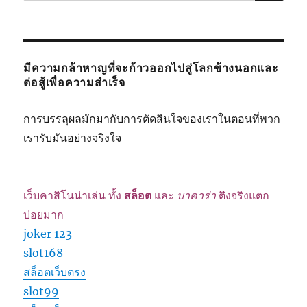
มีความกล้าหาญที่จะก้าวออกไปสู่โลกข้างนอกและ
ต่อสู้เพื่อความสำเร็จ
การบรรลุผลมักมากับการตัดสินใจของเราในตอนที่พวก
เรารับมันอย่างจริงใจ
เว็บคาสิโนน่าเล่น ทั้ง
สล็อต
และ
บาคาร่า
ตึงจริงแตก
บ่อยมาก
joker 123
slot168
สล็อตเว็บตรง
slot99