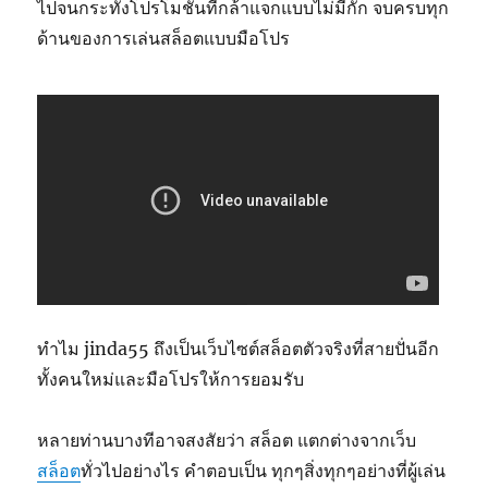
ไปจนกระทั่งโปรโมชันที่กล้าแจกแบบไม่มีกั๊ก จบครบทุก
ด้านของการเล่นสล็อตแบบมือโปร
ทำไม jinda55 ถึงเป็นเว็บไซต์สล็อตตัวจริงที่สายปั่นอีก
ทั้งคนใหม่และมือโปรให้การยอมรับ
หลายท่านบางทีอาจสงสัยว่า สล็อต แตกต่างจากเว็บ
สล็อต
ทั่วไปอย่างไร คำตอบเป็น ทุกๆสิ่งทุกๆอย่างที่ผู้เล่น