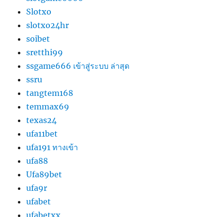
Slotxo
slotxo24hr
soibet
sretthi99
ssgame666 เข้าสู่ระบบ ล่าสุด
ssru
tangtem168
temmax69
texas24
ufa11bet
ufa191 ทางเข้า
ufa88
Ufa89bet
ufa9r
ufabet
ufabetxx