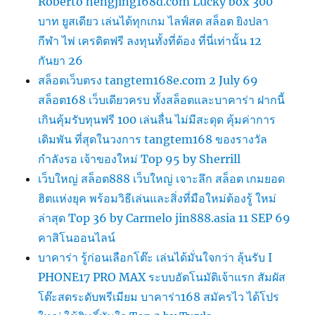
Roberto hengjing168d.com Lucky box 300
บาท ยูสเดียว เล่นได้ทุกเกม ไลฟ์สด สล็อต ยิงปลา
กีฬา ไพ่ เครดิตฟรี ลงทุนทั้งที่ต้อง ที่นี่เท่านั้น 12
กันยา 26
สล็อตเว็บตรง tangtem168e.com 2 July 69
สล็อต168 เว็บเดียวครบ ทั้งสล็อตและบาคาร่า ฝากนี้
เกินคุ้มรับทุนฟรี 100 เล่นลื่น ไม่มีสะดุด คุ้มค่าการ
เดิมพัน ที่สุดในวงการ tangtem168 ของรางวัล
กำลังรอ เจ้าของใหม่ Top 95 by Sherrill
เว็บใหญ่ สล็อต888 เว็บใหญ่ เจาะลึก สล็อต เกมยอด
ฮิตแห่งยุค พร้อมวิธีเล่นและสิ่งที่มือใหม่ต้องรู้ ใหม่
ล่าสุด Top 36 by Carmelo jin888.asia 11 SEP 69
คาสิโนออนไลน์
บาคาร่า รู้ก่อนเลือกโต๊ะ เล่นได้มั่นใจกว่า ลุ้นรับ I
PHONE17 PRO MAX ระบบอัตโนมัติเจ้าแรก สัมผัส
โต๊ะสดระดับพรีเมียม บาคาร่า168 สมัครไว ได้โปร