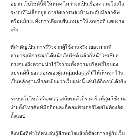
อยาก เว็บไซต์นี้มีให้หมด ไม่ว่าจะเป็นเรื่องความโล่งใส
ระบบที่ไม่ล็อกยูส การจัดการหลังบ้านระดับมืออาชีพ
หรือแม้กระทั้งการเลือกเฟ้นเกมมาให้เฉพาะที่ แตกง่าย
จริง
ที่สำคัญเป็น การรีวิวจากผู้ใช้งานจริง เยอะมากที่
สามารถพิจารณาได้หน้าเว็บไซต์ แล้วก็หน้าโซเชียล
ต่างๆบ่งถึงความน่าไว้ใจรวมทั้งความบริสุทธิ์ใจของ
แบรนด์นี้ ยอดถอนของผู้เล่นjinda55ที่มีให้เห็นทุกวี่วัน
เป็นหลักฐานที่ยอดเยี่ยมว่าเว็บแห่งนี้ เล่นได้ก็ถอนได้จริง
ระบบเว็บไซต์ สล็อต55 เสถียรแล้วก็รวดเร็วที่สุด ใช้งาน
ง่ายทั้งโทรศัพท์มือถือและก็คอมพิวเตอร์โดยไม่ต้องจัด
ตั้งแอป
สิ่งหนึ่งที่ทำให้คนเล่นรู้สึกพอใจแล้วก็ต้องการอยู่กับเว็บ