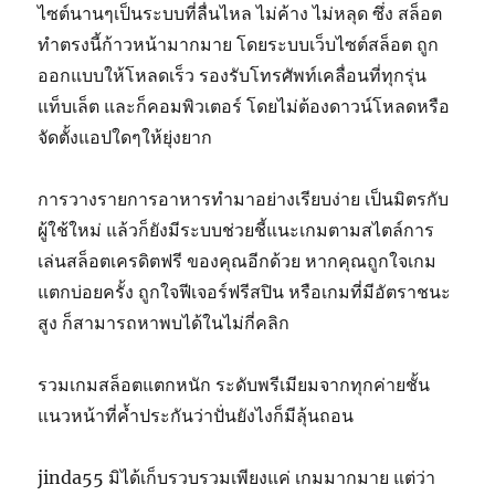
ไซต์นานๆเป็นระบบที่ลื่นไหล ไม่ค้าง ไม่หลุด ซึ่ง สล็อต
ทำตรงนี้ก้าวหน้ามากมาย โดยระบบเว็บไซต์สล็อต ถูก
ออกแบบให้โหลดเร็ว รองรับโทรศัพท์เคลื่อนที่ทุกรุ่น
แท็บเล็ต และก็คอมพิวเตอร์ โดยไม่ต้องดาวน์โหลดหรือ
จัดตั้งแอปใดๆให้ยุ่งยาก
การวางรายการอาหารทำมาอย่างเรียบง่าย เป็นมิตรกับ
ผู้ใช้ใหม่ แล้วก็ยังมีระบบช่วยชี้แนะเกมตามสไตล์การ
เล่นสล็อตเครดิตฟรี ของคุณอีกด้วย หากคุณถูกใจเกม
แตกบ่อยครั้ง ถูกใจฟีเจอร์ฟรีสปิน หรือเกมที่มีอัตราชนะ
สูง ก็สามารถหาพบได้ในไม่กี่คลิก
รวมเกมสล็อตแตกหนัก ระดับพรีเมียมจากทุกค่ายชั้น
แนวหน้าที่ค้ำประกันว่าปั่นยังไงก็มีลุ้นถอน
jinda55 มิได้เก็บรวบรวมเพียงแค่ เกมมากมาย แต่ว่า