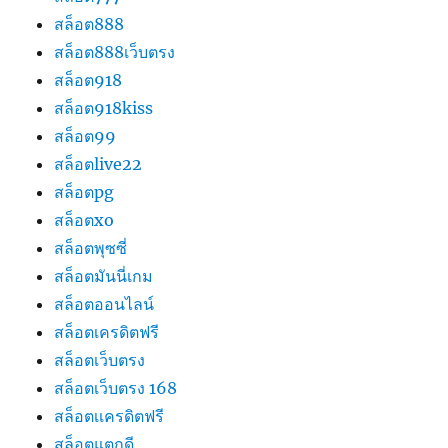
สล็อต888
สล็อต888เว็บตรง
สล็อต918
สล็อต918kiss
สล็อต99
สล็อตlive22
สล็อตpg
สล็อตxo
สล็อตพุซซี่
สล็อตมันนี่เกม
สล็อตออนไลน์
สล็อตเครดิตฟรี
สล็อตเว็บตรง
สล็อตเว็บตรง 168
สล็อตเเครดิตฟรี
สล็อตแตกดี