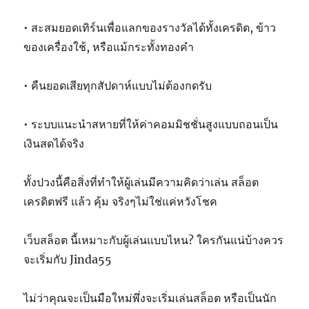
• สะสมยอดเทิร์นเพื่อแลกของรางวัลได้ทั้งเครดิต, ข้าว
ของเครื่องใช้, หรือแม้กระทั้งทองคำ
• คืนยอดเสียทุกสัปดาห์แบบไม่ต้องกดรับ
• ระบบแนะนำสหายที่ให้ค่าคอมมิชชั่นสูงแบบถอนเป็น
เงินสดได้จริง
ทั้งปวงนี้คือสิ่งที่ทำให้ผู้เล่นมีความคิดว่าเล่น สล็อต
เครดิตฟรี แล้ว คุ้ม จริงๆไม่ใช่แค่หวังโชค
เว็บสล็อต นี้เหมาะกับผู้เล่นแบบไหน? ใครกันแน่บ้างควร
จะเริ่มกับ Jinda55
ไม่ว่าคุณจะเป็นมือใหม่พึ่งจะเริ่มเล่นสล็อต หรือเป็นนัก