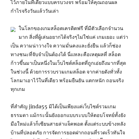
ไว้ภายในที่เดียวแบบครบวงจร พร้อมให้คุณถอนผล
กำไรจริงวันแล้ววันเล่า
ในโลกของเกมสล็อตเครดิตฟรี ที่มีตัวเลือกจำนวน
มาก สิ่งที่ผู้เล่นอยากได้จริงๆไม่ใช่แค่ เกมเยอะ แต่ว่า
เป็น ความน่าวางใจ ความมั่นคงและยั่งยืน แล้วก็ช่อง
ทางชนะที่จับจำเป็นต้องได้ นี่แหละคือเหตุผลที่ สล็อต
ก้าวขึ้นมาเป็นหนึ่งในเว็บไซต์สล็อตที่ถูกเอ่ยถึงมากที่สุด
ในช่วงนี้ ด้วยการรวบรวมเกมสล็อต จากค่ายดังทั่วทั้ง
โลกมาเอาไว้ในที่เดียว พร้อมยืนยัน แตกหนัก ถอนจริง
ทุกเกม
ที่สำคัญ jinda55 มิได้เป็นเพียงแค่เว็บไซต์รวมเกม
ธรรมดา แม้กระนั้นยังออกแบบระบบให้ตอบโจทย์ทั้งยัง
มือใหม่แล้วก็เซียนสายล่าแจ็คพอต ตั้งแต่ระบบข้างหลัง
บ้านที่ปลอดภัย การจัดการยอดฝากถอนที่รวดเร็วทันใจ