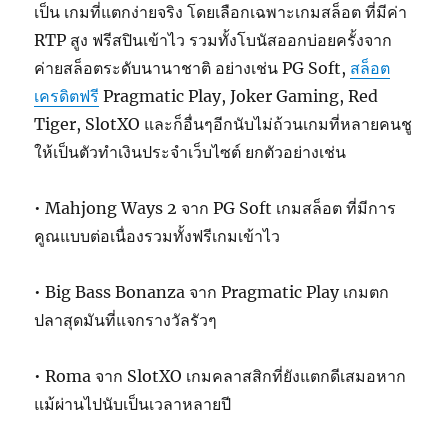
เป็น เกมที่แตกง่ายจริง โดยเลือกเฉพาะเกมสล็อต ที่มีค่า
RTP สูง ฟรีสปินเข้าไว รวมทั้งโบนัสออกบ่อยครั้งจาก
ค่ายสล็อตระดับนานาชาติ อย่างเช่น PG Soft,
สล็อต
เครดิตฟรี
Pragmatic Play, Joker Gaming, Red
Tiger, SlotXO และก็อื่นๆอีกนับไม่ถ้วนเกมที่หลายคนชู
ให้เป็นตัวทำเงินประจำเว็บไซต์ ยกตัวอย่างเช่น
• Mahjong Ways 2 จาก PG Soft เกมสล็อต ที่มีการ
คูณแบบต่อเนื่องรวมทั้งฟรีเกมเข้าไว
• Big Bass Bonanza จาก Pragmatic Play เกมตก
ปลาสุดมันที่แจกรางวัลรัวๆ
• Roma จาก SlotXO เกมคลาสสิกที่ยังแตกดีเสมอหาก
แม้ผ่านไปนับเป็นเวลาหลายปี