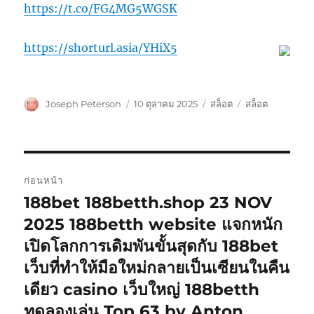
https://t.co/FG4MG5WGSK
https://shorturl.asia/YHiX5
ผู้
เขียน
หมวด
ป้าย
Joseph Peterson
10 ตุลาคม 2025
สล็อต
สล็อต
เขียน
เมื่อ
หมู่
กำกับ
แนะแนว
ก่อนหน้า
เรื่อง
188bet 188betth.shop 23 NOV
เรื่อง
ก่อน
2025 188betth website แจกหนัก
หน้า:
เปิดโลกการเดิมพันขั้นสุดกับ 188bet
เว็บที่ทำให้มือใหม่กลายเป็นเซียนในคืน
เดียว casino เว็บใหญ่ 188betth
ทดลองเล่น Top 63 by Anton