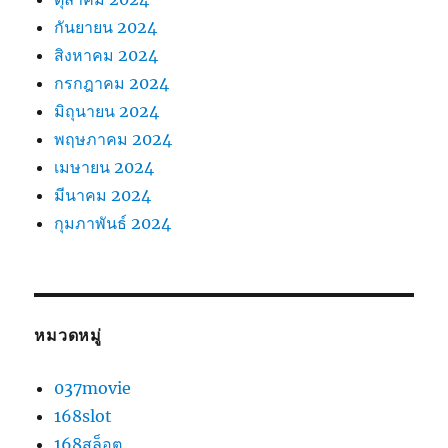
กันยายน 2024
สิงหาคม 2024
กรกฎาคม 2024
มิถุนายน 2024
พฤษภาคม 2024
เมษายน 2024
มีนาคม 2024
กุมภาพันธ์ 2024
หมวดหมู่
037movie
168slot
168สล็อต