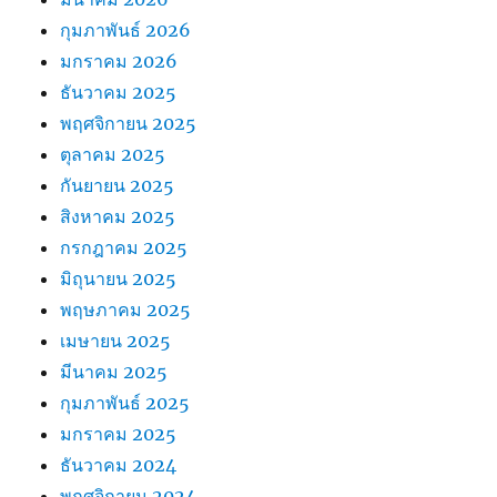
กุมภาพันธ์ 2026
มกราคม 2026
ธันวาคม 2025
พฤศจิกายน 2025
ตุลาคม 2025
กันยายน 2025
สิงหาคม 2025
กรกฎาคม 2025
มิถุนายน 2025
พฤษภาคม 2025
เมษายน 2025
มีนาคม 2025
กุมภาพันธ์ 2025
มกราคม 2025
ธันวาคม 2024
พฤศจิกายน 2024