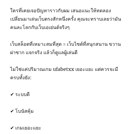
ใครที่เคยเจอปัญหาราวกับผม เสนอแนะให้ทดลอง
เปลี่ยนมาเล่นเว็บตรงสักหนึ่งครั้ง คุณจะทราบเลยว่ามัน
คนละโลกกับเว็บเอเย่นต์จริงๆ
เว็บสล็อตที่เหมาะสมที่สุด = เว็บไซต์ที่สนุกสนาน ขวาน
ผ่าซาก แจกจริง แล้วก็ดูแลผู้เล่นดี
ไม่ใช่แค่ปริมาณเกม ufabetxx เยอะแยะ แต่ควรจะมี
ครบทั้งยัง:
✔ ระบบดี
✔ โบนัสคุ้ม
✔ เกมเยอะแยะ