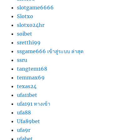
slotgame6666
Slotxo
slotxo24hr
soibet
sretthi99
ssgame666 เข้าสู่ระบบ ล่าสุด
ssru
tangtem168
temmax69
texas24
ufa11bet
ufa191 ทางเข้า
ufa88
Ufa89bet
ufa9r
ufabet