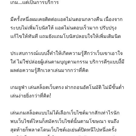
เกม…แต่เป็นการบริการ
มีครั้งหนึ่งผมเคยติดต่อแอดไม่นตอนกลางคืน เนื่องจาก
ระบบไม่เพิ่มโบนัสให้ แอดไม่นตอบเร็วมาก ปรับปรุง
แก้ไขให้ทันที แถมยังแถมโบนัสปลอบใจให้เพิ่มเติมนิด
ประสบการณ์แบบงี้ทำให้เกิดความรู้สึกว่าเว็บเขาเอาใจ
ใส่ ไม่ใช่ปล่อยผู้เล่นตามบุญตามกรรม บริการดีๆแบบงี้มี
ผลต่อความรู้สึกเวลาเล่นมากกว่าที่คิด
เกมยูฟ่า เล่นสล็อตเว็บตรง ฝากถอนอัตโนมัติ ไม่มีขั้นต่ำ
เล่นง่ายยิ่งกว่าที่คิด!
เล่นเกมสล็อตแบบไม่ได้เลือกเว็บไซต์มากสักเท่าไรนัก
พบเว็บไซต์ไหนก็สมัครเว็บไซต์นั้นตามโฆษณา จนถึง
สุดท้ายก็พลาดโดนเว็บไซต์เอเย่นต์ปิดหนีไปหนึ่งครั้ง