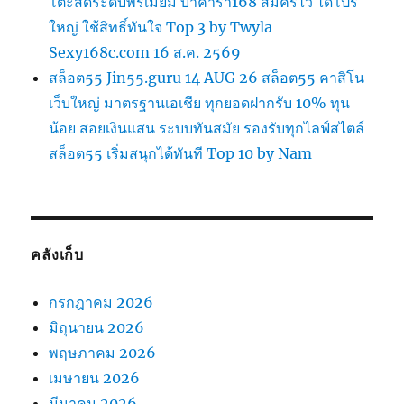
โต๊ะสดระดับพรีเมียม บาคาร่า168 สมัครไว ได้โปร
ใหญ่ ใช้สิทธิ์ทันใจ Top 3 by Twyla
Sexy168c.com 16 ส.ค. 2569
สล็อต55 Jin55.guru 14 AUG 26 สล็อต55 คาสิโน
เว็บใหญ่ มาตรฐานเอเชีย ทุกยอดฝากรับ 10% ทุน
น้อย สอยเงินแสน ระบบทันสมัย รองรับทุกไลฟ์สไตล์
สล็อต55 เริ่มสนุกได้ทันที Top 10 by Nam
คลังเก็บ
กรกฎาคม 2026
มิถุนายน 2026
พฤษภาคม 2026
เมษายน 2026
มีนาคม 2026