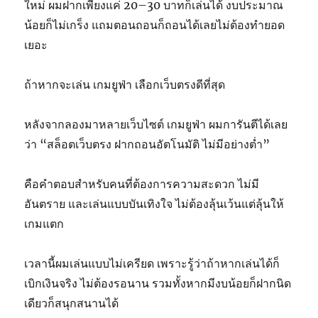
ใหม่ ผมฝากเพียงแค่ 20–30 บาทก็เล่นได้ งบประมาณ
น้อยก็ไม่เกร็ง แถมตอนถอนก็ถอนได้เลยไม่ต้องทำยอด
เยอะ
ถ้าหากจะเล่น เกมยูฟ่า เลือกเว็บตรงดีที่สุด
หลังจากลองมาหลายเว็บไซต์ เกมยูฟ่า ผมการันตีได้เลย
ว่า “สล็อตเว็บตรง ฝากถอนอัตโนมัติ ไม่มีอย่างต่ำ”
คือคำตอบสำหรับคนที่ต้องการความสะดวก ไม่มี
อันตราย และเล่นแบบบันเทิงใจ ไม่ต้องลุ้นเว้นแต่ลุ้นให้
เกมแตก
เวลานี้ผมเล่นแบบไม่เครียด เพราะรู้ว่าถ้าหากเล่นได้ก็
เบิกเงินจริง ไม่ต้องรอนาน รวมทั้งหากมีงบน้อยก็ฝากนิด
เดียวก็สนุกสนานได้