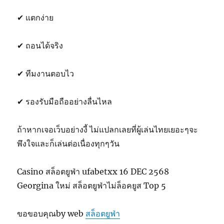
✔ แตกง่าย
✔ ถอนได้จริง
✔ ทีมงานตอบไว
✔ รองรับมือถืออย่างลื่นไหล
ถ้าหากเจอเว็บอย่างงี้ ไม่แปลกเลยที่ผู้เล่นไทยเยอะๆจะ
พึงใจและก็เล่นต่อเนื่องทุกๆวัน
Casino สล็อตยูฟ่า ufabetxx 16 DEC 2568
Georgina ใหม่ สล็อตยูฟ่าไม่ล็อคยูส Top 5
ขอขอบคุณby web
สล็อตยูฟ่า