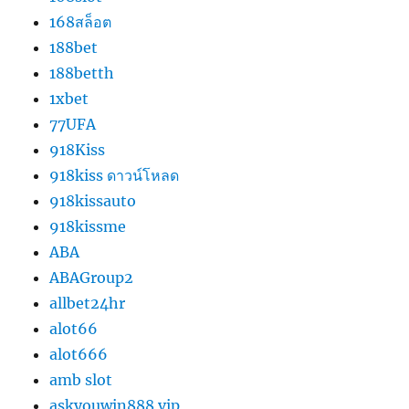
168สล็อต
188bet
188betth
1xbet
77UFA
918Kiss
918kiss ดาวน์โหลด
918kissauto
918kissme
ABA
ABAGroup2
allbet24hr
alot66
alot666
amb slot
askyouwin888 vip