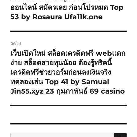
ออนไลน์ สมัครเลย ก่อนโปรหมด Top
53 by Rosaura Ufa11k.one
ถัดไป
เว็บเปิดใหม่ สล็อตเครดิตฟรี webแตก
เรื่อง
ต่อ
ง่าย สล็อตสายทุนน้อย ต้องรู้ทริคนี้
ไป:
เครดิตฟรีช่วยวอร์มก่อนลงเงินจริง
ทดลองเล่น Top 41 by Samual
Jin55.xyz 23 กุมภาพันธ์ 69 casino
ค้นห
ค้นหา: