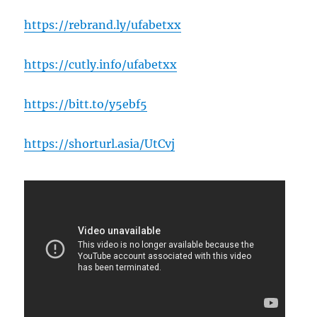
https://rebrand.ly/ufabetxx
https://cutly.info/ufabetxx
https://bitt.to/y5ebf5
https://shorturl.asia/UtCvj