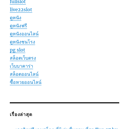
fullslot
live22slot
ดูหนัง
ดูหนังฟรี
ดูหนังออนไลน์
ดูหนังชนโรง
pg slot
สล็อตเว็บตรง
เว็บบาคาร่า
สล็อตออนไลน์
ซื้อหวยออนไลน์
เรื่องล่าสุด