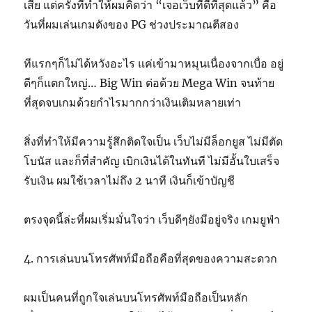
เสีย แต่ครั้งที่ทำให้ผมคิดว่า “เจอเว็บที่ดีที่สุดแล้ว” คือ
วันที่ผมเล่นเกมดังของ PG ช่วงประมาณตีสอง
ทีแรกๆก็ไม่ได้หวังอะไร แค่เข้ามาหมุนเนื่องจากเบื่อ อยู่
ดีๆก็แตกใหญ่… Big Win ต่อด้วย Mega Win จนท้าย
ที่สุดจบเกมด้วยกำไรมากกว่าเงินเติมหลายเท่า
สิ่งที่ทำให้มีความรู้สึกติดใจเป็น เว็บไม่มีล็อกยูส ไม่มีตัด
โบนัส และก็ที่สำคัญ เบิกเงินได้ในทันที ไม่มีอั้นใบเสร็จ
รับเงิน ผมใช้เวลาไม่ถึง 2 นาที เงินก็เข้าบัญชี
ตรงจุดนี้ล่ะที่ผมเริ่มมั่นใจว่า เว็บดีๆยังมีอยู่จริง เกมยูฟ่า
4. การเล่นบนโทรศัพท์มือถือคือที่สุดของความสะดวก
ผมเป็นคนที่ถูกใจเล่นบนโทรศัพท์มือถือเป็นหลัก