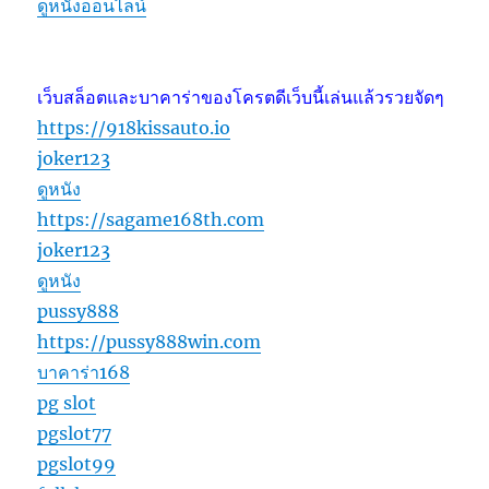
ดูหนังออนไลน์
เว็บสล็อตและบาคาร่าของโครตดีเว็บนี้เล่นแล้วรวยจัดๆ
https://918kissauto.io
joker123
ดูหนัง
https://sagame168th.com
joker123
ดูหนัง
pussy888
https://pussy888win.com
บาคาร่า168
pg slot
pgslot77
pgslot99