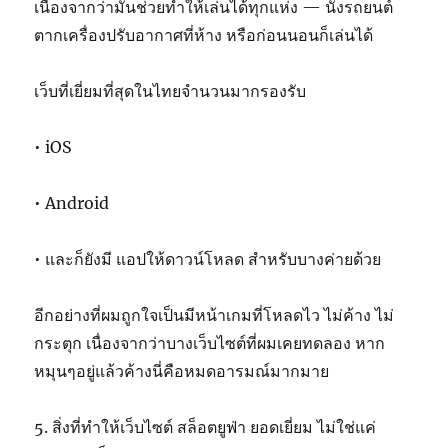
เนื่องจากว่ามันช่วยทำให้เล่นได้ทุกแห่ง — นั่งรถยนต์
ตากเครื่องปรับอากาศที่ห้าง หรือก่อนนอนก็เล่นได้
เว็บที่เยี่ยมที่สุดในไทยจำนวนมากรองรับ
• iOS
• Android
• และก็ยังมี แอปให้ดาวน์โหลด สำหรับบางค่ายด้วย
อีกอย่างที่ผมถูกใจเป็นมีหน้าเกมที่โหลดไว ไม่ค้าง ไม่
กระตุก เนื่องจากว่าบางเว็บไซต์ที่ผมเคยทดลอง หาก
หมุนๆอยู่แล้วค้างนี่คือหมดอารมณ์มากมาย
5. สิ่งที่ทำให้เว็บไซต์ สล็อตยูฟ่า ยอดเยี่ยม ไม่ใช่แค่