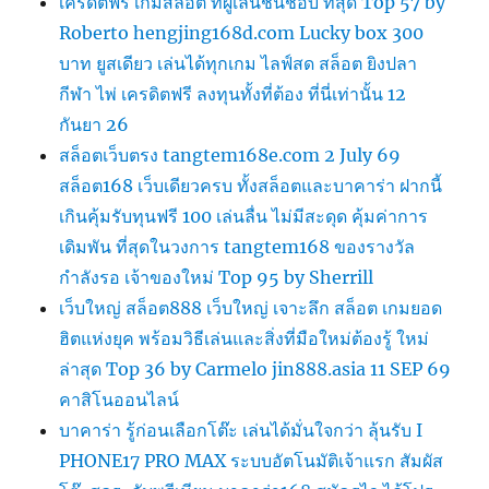
เครดิตฟรี เกมสล็อต ที่ผู้เล่นชื่นชอบ ที่สุด Top 57 by
Roberto hengjing168d.com Lucky box 300
บาท ยูสเดียว เล่นได้ทุกเกม ไลฟ์สด สล็อต ยิงปลา
กีฬา ไพ่ เครดิตฟรี ลงทุนทั้งที่ต้อง ที่นี่เท่านั้น 12
กันยา 26
สล็อตเว็บตรง tangtem168e.com 2 July 69
สล็อต168 เว็บเดียวครบ ทั้งสล็อตและบาคาร่า ฝากนี้
เกินคุ้มรับทุนฟรี 100 เล่นลื่น ไม่มีสะดุด คุ้มค่าการ
เดิมพัน ที่สุดในวงการ tangtem168 ของรางวัล
กำลังรอ เจ้าของใหม่ Top 95 by Sherrill
เว็บใหญ่ สล็อต888 เว็บใหญ่ เจาะลึก สล็อต เกมยอด
ฮิตแห่งยุค พร้อมวิธีเล่นและสิ่งที่มือใหม่ต้องรู้ ใหม่
ล่าสุด Top 36 by Carmelo jin888.asia 11 SEP 69
คาสิโนออนไลน์
บาคาร่า รู้ก่อนเลือกโต๊ะ เล่นได้มั่นใจกว่า ลุ้นรับ I
PHONE17 PRO MAX ระบบอัตโนมัติเจ้าแรก สัมผัส