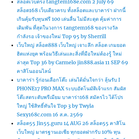
สล็อตเว็บตรง tangtem168e.com 2 July 69
สล็อต168 เว็บเดียวครบ ทั้งสล็อตและบาคาร่า ฝากนี้
เกินคุ้มรับทุนฟรี 100 เล่นลื่น ไม่มีสะดุด คุ้มค่าการ
เดิมพัน ที่สุดในวงการ tangtem168 ของรางวัล
กำลังรอ เจ้าของใหม่ Top 95 by Sherrill
เว็บใหญ่ สล็อต888 เว็บใหญ่ เจาะลึก สล็อต เกมยอด
ฮิตแห่งยุค พร้อมวิธีเล่นและสิ่งที่มือใหม่ต้องรู้ ใหม่
ล่าสุด Top 36 by Carmelo jin888.asia 11 SEP 69
คาสิโนออนไลน์
บาคาร่า รู้ก่อนเลือกโต๊ะ เล่นได้มั่นใจกว่า ลุ้นรับ I
PHONE17 PRO MAX ระบบอัตโนมัติเจ้าแรก สัมผัส
โต๊ะสดระดับพรีเมียม บาคาร่า168 สมัครไว ได้โปร
ใหญ่ ใช้สิทธิ์ทันใจ Top 3 by Twyla
Sexy168c.com 16 ส.ค. 2569
สล็อต55 Jin55.guru 14 AUG 26 สล็อต55 คาสิโน
เว็บใหญ่ มาตรฐานเอเชีย ทุกยอดฝากรับ 10% ทุน