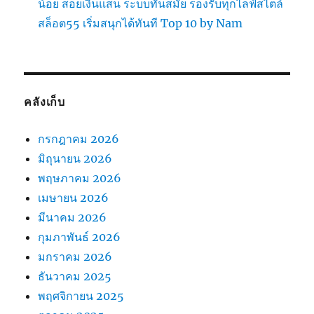
น้อย สอยเงินแสน ระบบทันสมัย รองรับทุกไลฟ์สไตล์
สล็อต55 เริ่มสนุกได้ทันที Top 10 by Nam
คลังเก็บ
กรกฎาคม 2026
มิถุนายน 2026
พฤษภาคม 2026
เมษายน 2026
มีนาคม 2026
กุมภาพันธ์ 2026
มกราคม 2026
ธันวาคม 2025
พฤศจิกายน 2025