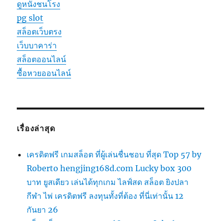
ดูหนังชนโรง
pg slot
สล็อตเว็บตรง
เว็บบาคาร่า
สล็อตออนไลน์
ซื้อหวยออนไลน์
เรื่องล่าสุด
เครดิตฟรี เกมสล็อต ที่ผู้เล่นชื่นชอบ ที่สุด Top 57 by
Roberto hengjing168d.com Lucky box 300
บาท ยูสเดียว เล่นได้ทุกเกม ไลฟ์สด สล็อต ยิงปลา
กีฬา ไพ่ เครดิตฟรี ลงทุนทั้งที่ต้อง ที่นี่เท่านั้น 12
กันยา 26