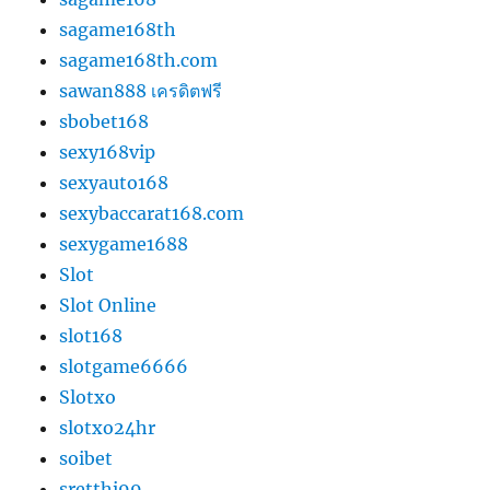
sagame168th
sagame168th.com
sawan888 เครดิตฟรี
sbobet168
sexy168vip
sexyauto168
sexybaccarat168.com
sexygame1688
Slot
Slot Online
slot168
slotgame6666
Slotxo
slotxo24hr
soibet
sretthi99