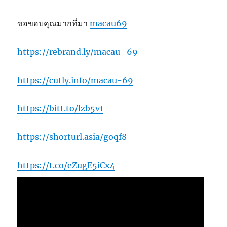
ขอขอบคุณมากที่มา
macau69
https://rebrand.ly/macau_69
https://cutly.info/macau-69
https://bitt.to/lzb5v1
https://shorturl.asia/goqf8
https://t.co/eZugE5iCx4