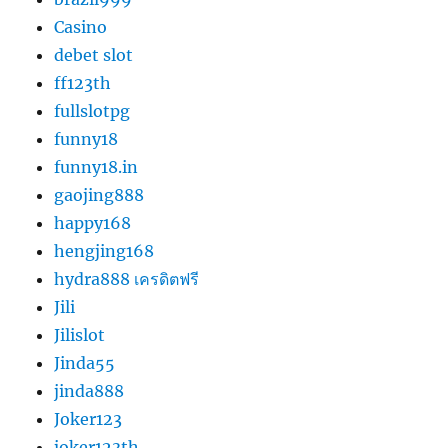
Casino
debet slot
ff123th
fullslotpg
funny18
funny18.in
gaojing888
happy168
hengjing168
hydra888 เครดิตฟรี
Jili
Jilislot
Jinda55
jinda888
Joker123
joker123th