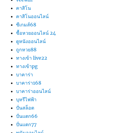
คาสิโน
คาสิโนออนไลน์
ซีเกมส์68
ซื้อหวยออนไลน์ 24
ดูหนังออนไลน์
ถูกหวย88
ทางเข้า live22
ทางเข้าpg
บาคาร่า
บาคาร่า168
บาคาร่าออนไลน์
บุหรีไฟฟ้า
ปั่นสล็อต
ปั่นแตก66
ปั่นแตก77
พนันออนไลน์