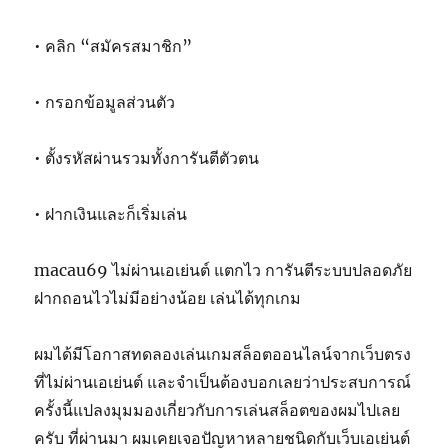
• คลิก “สมัครสมาชิก”
• กรอกข้อมูลส่วนตัว
• ตั้งรหัสผ่านรวมทั้งการันตีตัวตน
• ฝากเงินและก็เริ่มเล่น
macau69 ไม่ผ่านเอเย่นต์ แตกไว การันตีระบบปลอดภัย
ฝากถอนไวไม่มีอย่างน้อย เล่นได้ทุกเกม
ผมได้มีโอกาสทดลองเล่นเกมสล็อตออนไลน์จากเว็บตรง
ที่ไม่ผ่านเอเย่นต์ และจำเป็นต้องบอกเลยว่าประสบการณ์
ครั้งนี้แปลงมุมมองเกี่ยวกับการเล่นสล็อตของผมไปเลย
ครับ ที่ผ่านมา ผมเคยเจอปัญหาหลายชนิดกับเว็บเอเย่นต์