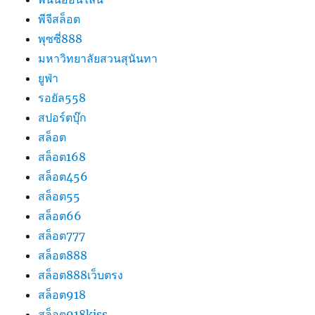
พีจีสล็อต
พุซซี่888
มหาวิทยาลัยสวนสุนันทา
ยูฟ่า
รอยัล558
สปอร์ตบุ๊ก
สล็อต
สล็อต168
สล็อต456
สล็อต55
สล็อต66
สล็อต777
สล็อต888
สล็อต888เว็บตรง
สล็อต918
สล็อต918kiss