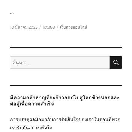
…
เขียน
หมวด
ป้าย
10 มีนาคม 2025
lot888
เว็บหวยออนไลน์
เมื่อ
หมู่
กำกับ
ค้นห
ค้นหา:
มีความกล้าหาญที่จะก้าวออกไปสู่โลกข้างนอกและ
ต่อสู้เพื่อความสำเร็จ
การบรรลุผลมักมากับการตัดสินใจของเราในตอนที่พวก
เรารับมันอย่างจริงใจ