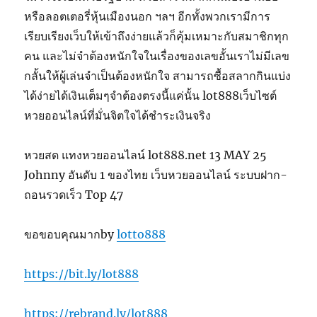
หรือลอตเตอรี่หุ้นเมืองนอก ฯลฯ อีกทั้งพวกเรามีการ
เรียบเรียงเว็บให้เข้าถึงง่ายแล้วก็คุ้มเหมาะกับสมาชิกทุก
คน และไม่จำต้องหนักใจในเรื่องของเลขอั้นเราไม่มีเลข
กลั้นให้ผู้เล่นจำเป็นต้องหนักใจ สามารถซื้อสลากกินแบ่ง
ได้ง่ายได้เงินเต็มๆจำต้องตรงนี้แค่นั้น lot888เว็บไซต์
หวยออนไลน์ที่มั่นจิตใจได้ชำระเงินจริง
หวยสด แทงหวยออนไลน์ lot888.net 13 MAY 25
Johnny อันดับ 1 ของไทย เว็บหวยออนไลน์ ระบบฝาก-
ถอนรวดเร็ว Top 47
ขอขอบคุณมากby
lotto888
https://bit.ly/lot888
https://rebrand.ly/lot888