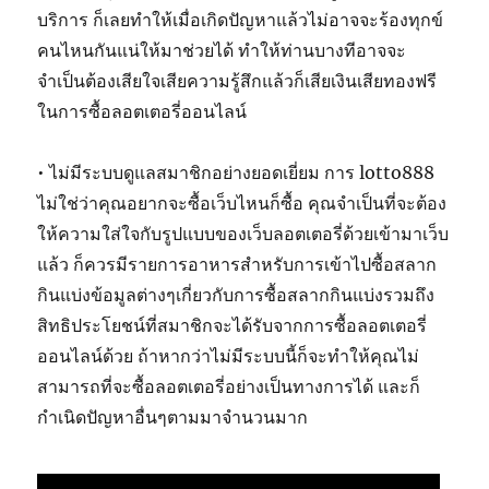
บริการ ก็เลยทำให้เมื่อเกิดปัญหาแล้วไม่อาจจะร้องทุกข์
คนไหนกันแน่ให้มาช่วยได้ ทำให้ท่านบางทีอาจจะ
จำเป็นต้องเสียใจเสียความรู้สึกแล้วก็เสียเงินเสียทองฟรี
ในการซื้อลอตเตอรี่ออนไลน์
• ไม่มีระบบดูแลสมาชิกอย่างยอดเยี่ยม การ lotto888
ไม่ใช่ว่าคุณอยากจะซื้อเว็บไหนก็ซื้อ คุณจำเป็นที่จะต้อง
ให้ความใส่ใจกับรูปแบบของเว็บลอตเตอรี่ด้วยเข้ามาเว็บ
แล้ว ก็ควรมีรายการอาหารสำหรับการเข้าไปซื้อสลาก
กินแบ่งข้อมูลต่างๆเกี่ยวกับการซื้อสลากกินแบ่งรวมถึง
สิทธิประโยชน์ที่สมาชิกจะได้รับจากการซื้อลอตเตอรี่
ออนไลน์ด้วย ถ้าหากว่าไม่มีระบบนี้ก็จะทำให้คุณไม่
สามารถที่จะซื้อลอตเตอรี่อย่างเป็นทางการได้ และก็
กำเนิดปัญหาอื่นๆตามมาจำนวนมาก