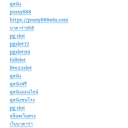
ดูหนัง
pussy888
https://pussy888win.com
บาคาร่า168
pg slot
pgslot77
pgslot99
fullslot
live22slot
ดูหนัง
ดูหนังฟรี
ดูหนังออนไลน์
ดูหนังชนโรง
pg slot
สล็อตเว็บตรง
เว็บบาคาร่า