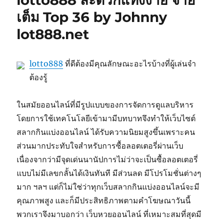
lotto888 สะดวกแทงง่าย จ่าย
เต็ม Top 36 by Johnny
lot888.net
lotto888
ที่ดีต้องมีคุณลักษณะอะไรบ้างที่ผู้เล่นจำ
ต้องรู้
ในสมัยออนไลน์ที่มีรูปแบบของการจัดการดูแลบริหาร
โดยการใช้เทคโนโลยีเข้ามามีบทบาทจึงทำให้เว็บไซต์
สลากกินแบ่งออนไลน์ ได้รับความนิยมสูงขึ้นเพราะคน
ส่วนมากประทับใจสำหรับการซื้อลอตเตอรี่ผ่านเว็บ
เนื่องจากว่ามีจุดเด่นนานัปการไม่ว่าจะเป็นซื้อลอตเตอรี่
แบบไม่มีเลขกลั้นได้เงินทันที มีส่วนลด มีโปรโมชั่นต่างๆ
มาก ฯลฯ แต่ก็ไม่ใช่ว่าทุกเว็บสลากกินแบ่งออนไลน์จะมี
คุณภาพสูง และก็มีประสิทธิภาพตามคำโฆษณาวันนี้
พวกเราจึงมาบอกว่า เว็บหวยออนไลน์ ที่เหมาะสมที่สุดมี