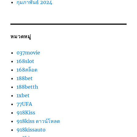
กุมภาพันธ์ 2024
หมวดหมู่
037movie
168slot
168สล็อต
188bet
188betth
1xbet
77UFA
918Kiss
918kiss ดาวน์โหลด
918kissauto