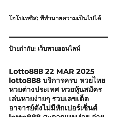
โฮโปเทซิส: ที่ทำนายความเป็นไปได้
ป้ายกำกับ:
เว็บหวยออนไลน์
Lotto888 22 MAR 2025
lotto888 บริการครบ หวยไทย
หวยต่างประเทศ หวยหุ้นสมัคร
เล่นหวยง่ายๆ รวมเลขเด็ด
อาจารย์ดังไม่มีหักเปอร์เซ็นต์