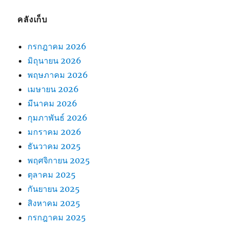
คลังเก็บ
กรกฎาคม 2026
มิถุนายน 2026
พฤษภาคม 2026
เมษายน 2026
มีนาคม 2026
กุมภาพันธ์ 2026
มกราคม 2026
ธันวาคม 2025
พฤศจิกายน 2025
ตุลาคม 2025
กันยายน 2025
สิงหาคม 2025
กรกฎาคม 2025