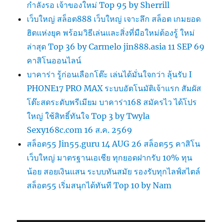
กำลังรอ เจ้าของใหม่ Top 95 by Sherrill
เว็บใหญ่ สล็อต888 เว็บใหญ่ เจาะลึก สล็อต เกมยอด
ฮิตแห่งยุค พร้อมวิธีเล่นและสิ่งที่มือใหม่ต้องรู้ ใหม่
ล่าสุด Top 36 by Carmelo jin888.asia 11 SEP 69
คาสิโนออนไลน์
บาคาร่า รู้ก่อนเลือกโต๊ะ เล่นได้มั่นใจกว่า ลุ้นรับ I
PHONE17 PRO MAX ระบบอัตโนมัติเจ้าแรก สัมผัส
โต๊ะสดระดับพรีเมียม บาคาร่า168 สมัครไว ได้โปร
ใหญ่ ใช้สิทธิ์ทันใจ Top 3 by Twyla
Sexy168c.com 16 ส.ค. 2569
สล็อต55 Jin55.guru 14 AUG 26 สล็อต55 คาสิโน
เว็บใหญ่ มาตรฐานเอเชีย ทุกยอดฝากรับ 10% ทุน
น้อย สอยเงินแสน ระบบทันสมัย รองรับทุกไลฟ์สไตล์
สล็อต55 เริ่มสนุกได้ทันที Top 10 by Nam