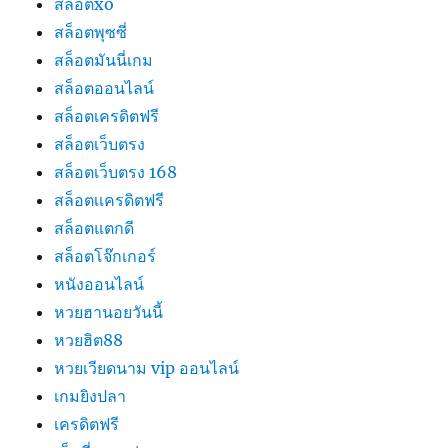
สล็อตxo
สล็อตพุซซี่
สล็อตมันนี่เกม
สล็อตออนไลน์
สล็อตเครดิตฟรี
สล็อตเว็บตรง
สล็อตเว็บตรง 168
สล็อตเเครดิตฟรี
สล็อตแตกดี
สล็อตโจ๊กเกอร์
หนังออนไลน์
หวยฮานอยวันนี้
หวยฮิต88
หวยเวียดนาม vip ออนไลน์
เกมยิงปลา
เครดิตฟรี