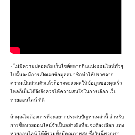
• ไม่มีความปลอดภัย เว็บไซต์สลากกินแบ่งออนไลน์ทั่วๆ
ไปนั้นจะมีการเปิดเผยข้อมูลสมาชิกทำให้ปราศจาก
ความเป็นส่วนตัวแล้วก็อาจจะส่งผลให้ข้อมูลของคุณรั่ว
ไหลก็เป็นได้จึงจึงควรให้ความสนใจในการเลือก เว็บ
หวยออนไลน์ ที่ดี
ถ้าคุณไม่ต้องการที่จะอยากประสบปัญหาเหล่านี้ สำหรับ
การซื้อหวยออนไลน์จำเป็นอย่างยิ่งที่จะจะต้องเลือก แทง
หวยออนไลน์ ให้ดีรวมทั้งมีคุณภาพสูง ซึ่งวันนี้พวกเรา