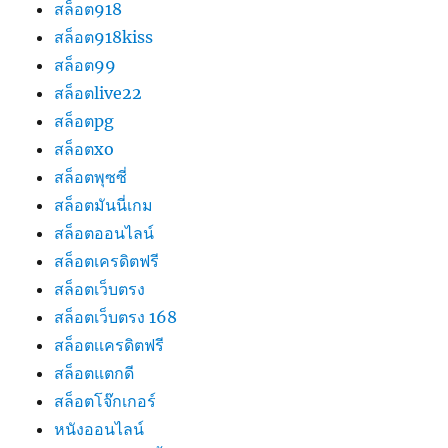
สล็อต918
สล็อต918kiss
สล็อต99
สล็อตlive22
สล็อตpg
สล็อตxo
สล็อตพุซซี่
สล็อตมันนี่เกม
สล็อตออนไลน์
สล็อตเครดิตฟรี
สล็อตเว็บตรง
สล็อตเว็บตรง 168
สล็อตเเครดิตฟรี
สล็อตแตกดี
สล็อตโจ๊กเกอร์
หนังออนไลน์