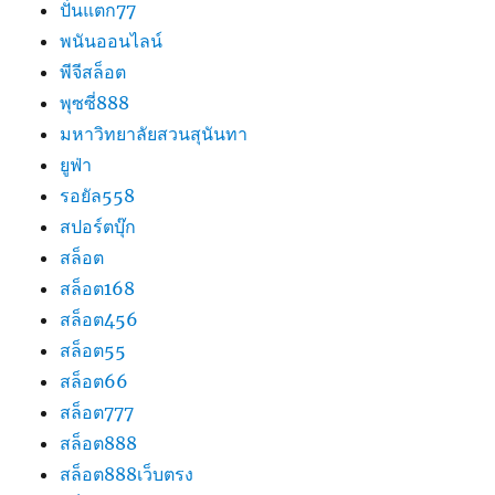
ปั่นแตก77
พนันออนไลน์
พีจีสล็อต
พุซซี่888
มหาวิทยาลัยสวนสุนันทา
ยูฟ่า
รอยัล558
สปอร์ตบุ๊ก
สล็อต
สล็อต168
สล็อต456
สล็อต55
สล็อต66
สล็อต777
สล็อต888
สล็อต888เว็บตรง