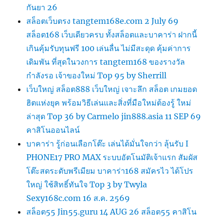
กันยา 26
สล็อตเว็บตรง tangtem168e.com 2 July 69
สล็อต168 เว็บเดียวครบ ทั้งสล็อตและบาคาร่า ฝากนี้
เกินคุ้มรับทุนฟรี 100 เล่นลื่น ไม่มีสะดุด คุ้มค่าการ
เดิมพัน ที่สุดในวงการ tangtem168 ของรางวัล
กำลังรอ เจ้าของใหม่ Top 95 by Sherrill
เว็บใหญ่ สล็อต888 เว็บใหญ่ เจาะลึก สล็อต เกมยอด
ฮิตแห่งยุค พร้อมวิธีเล่นและสิ่งที่มือใหม่ต้องรู้ ใหม่
ล่าสุด Top 36 by Carmelo jin888.asia 11 SEP 69
คาสิโนออนไลน์
บาคาร่า รู้ก่อนเลือกโต๊ะ เล่นได้มั่นใจกว่า ลุ้นรับ I
PHONE17 PRO MAX ระบบอัตโนมัติเจ้าแรก สัมผัส
โต๊ะสดระดับพรีเมียม บาคาร่า168 สมัครไว ได้โปร
ใหญ่ ใช้สิทธิ์ทันใจ Top 3 by Twyla
Sexy168c.com 16 ส.ค. 2569
สล็อต55 Jin55.guru 14 AUG 26 สล็อต55 คาสิโน