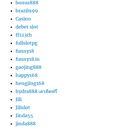
bonus888
brazil999
Casino
debet slot
ff123th
fullslotpg
funny18
funny18.in
gaojing888
happy168
hengjing168
hydra888 เครดิตฟรี
Jili
Jilislot
Jinda55
jinda888