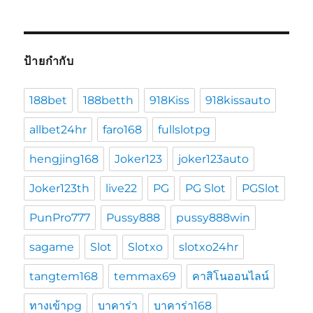
ป้ายกำกับ
188bet
188betth
918Kiss
918kissauto
allbet24hr
faro168
fullslotpg
hengjing168
Joker123
joker123auto
Joker123th
live22
PG
PG Slot
PGSlot
PunPro777
Pussy888
pussy888win
sagame
Slot
Slotxo
slotxo24hr
tangtem168
temmax69
คาสิโนออนไลน์
ทางเข้าpg
บาคาร่า
บาคาร่า168