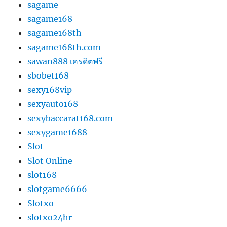
sagame
sagame168
sagame168th
sagame168th.com
sawan888 เครดิตฟรี
sbobet168
sexy168vip
sexyauto168
sexybaccarat168.com
sexygame1688
Slot
Slot Online
slot168
slotgame6666
Slotxo
slotxo24hr