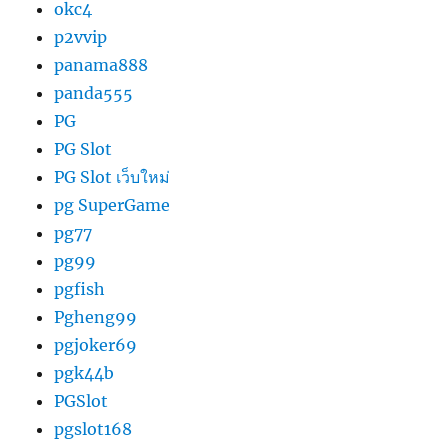
okc4
p2vvip
panama888
panda555
PG
PG Slot
PG Slot เว็บใหม่
pg SuperGame
pg77
pg99
pgfish
Pgheng99
pgjoker69
pgk44b
PGSlot
pgslot168