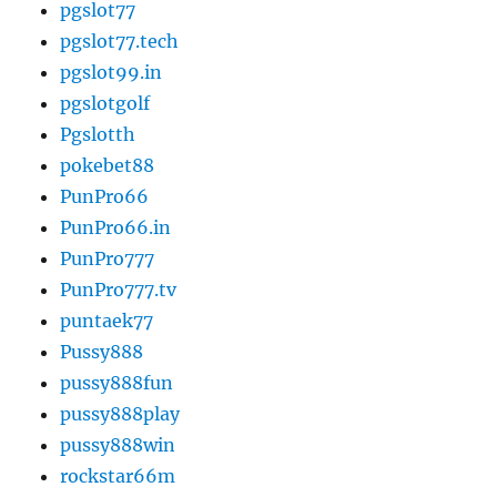
pgslot77
pgslot77.tech
pgslot99.in
pgslotgolf
Pgslotth
pokebet88
PunPro66
PunPro66.in
PunPro777
PunPro777.tv
puntaek77
Pussy888
pussy888fun
pussy888play
pussy888win
rockstar66m