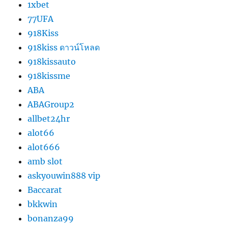
1xbet
77UFA
918Kiss
918kiss ดาวน์โหลด
918kissauto
918kissme
ABA
ABAGroup2
allbet24hr
alot66
alot666
amb slot
askyouwin888 vip
Baccarat
bkkwin
bonanza99