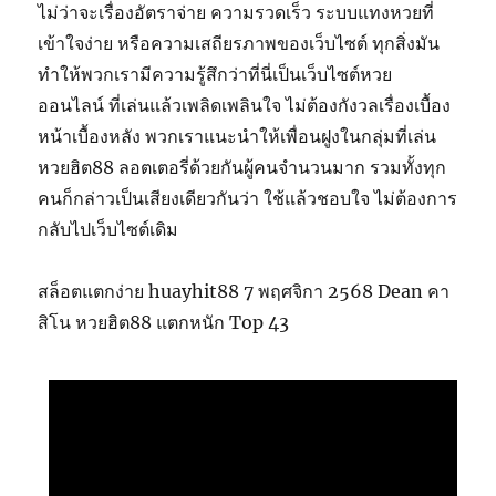
ไม่ว่าจะเรื่องอัตราจ่าย ความรวดเร็ว ระบบแทงหวยที่
เข้าใจง่าย หรือความเสถียรภาพของเว็บไซต์ ทุกสิ่งมัน
ทำให้พวกเรามีความรู้สึกว่าที่นี่เป็นเว็บไซต์หวย
ออนไลน์ ที่เล่นแล้วเพลิดเพลินใจ ไม่ต้องกังวลเรื่องเบื้อง
หน้าเบื้องหลัง พวกเราแนะนำให้เพื่อนฝูงในกลุ่มที่เล่น
หวยฮิต88 ลอตเตอรี่ด้วยกันผู้คนจำนวนมาก รวมทั้งทุก
คนก็กล่าวเป็นเสียงเดียวกันว่า ใช้แล้วชอบใจ ไม่ต้องการ
กลับไปเว็บไซต์เดิม
สล็อตแตกง่าย huayhit88 7 พฤศจิกา 2568 Dean คา
สิโน หวยฮิต88 แตกหนัก Top 43