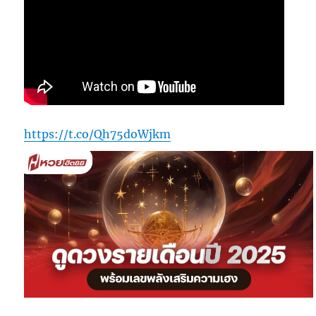
https://t.co/Qh75doWjkm
…