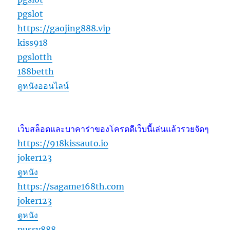
pgslot
https://gaojing888.vip
kiss918
pgslotth
188betth
ดูหนังออนไลน์
เว็บสล็อตและบาคาร่าของโครตดีเว็บนี้เล่นแล้วรวยจัดๆ
https://918kissauto.io
joker123
ดูหนัง
https://sagame168th.com
joker123
ดูหนัง
pussy888