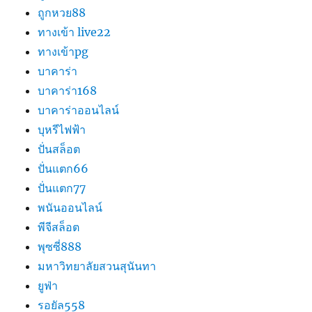
ถูกหวย88
ทางเข้า live22
ทางเข้าpg
บาคาร่า
บาคาร่า168
บาคาร่าออนไลน์
บุหรีไฟฟ้า
ปั่นสล็อต
ปั่นแตก66
ปั่นแตก77
พนันออนไลน์
พีจีสล็อต
พุซซี่888
มหาวิทยาลัยสวนสุนันทา
ยูฟ่า
รอยัล558