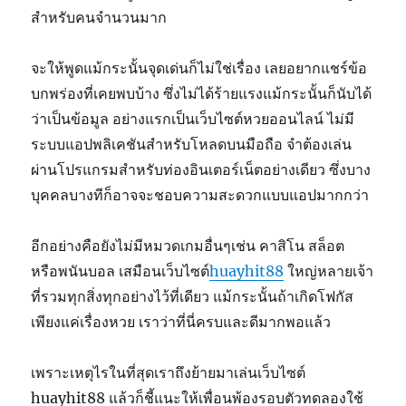
สำหรับคนจำนวนมาก
จะให้พูดแม้กระนั้นจุดเด่นก็ไม่ใช่เรื่อง เลยอยากแชร์ข้อ
บกพร่องที่เคยพบบ้าง ซึ่งไม่ได้ร้ายแรงแม้กระนั้นก็นับได้
ว่าเป็นข้อมูล อย่างแรกเป็นเว็บไซต์หวยออนไลน์ ไม่มี
ระบบแอปพลิเคชันสำหรับโหลดบนมือถือ จำต้องเล่น
ผ่านโปรแกรมสำหรับท่องอินเตอร์เน็ตอย่างเดียว ซึ่งบาง
บุคคลบางทีก็อาจจะชอบความสะดวกแบบแอปมากกว่า
อีกอย่างคือยังไม่มีหมวดเกมอื่นๆเช่น คาสิโน สล็อต
หรือพนันบอล เสมือนเว็บไซต์
huayhit88
ใหญ่หลายเจ้า
ที่รวมทุกสิ่งทุกอย่างไว้ที่เดียว แม้กระนั้นถ้าเกิดโฟกัส
เพียงแค่เรื่องหวย เราว่าที่นี่ครบและดีมากพอแล้ว
เพราะเหตุไรในที่สุดเราถึงย้ายมาเล่นเว็บไซต์
huayhit88 แล้วก็ชี้แนะให้เพื่อนพ้องรอบตัวทดลองใช้