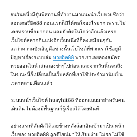
จนวันหนึ่งมีรุ่นพี่สถานที่ทำงานมาแนะนำเว็บหวยชื่อว่า
ลอตเตอรี่ฮิต88 ตอนแรกก็มิได้พอใจอะไรมาก เพราะไม่
เคยทราบชื่อมาก่อน แถมยังคิดในใจว่าอีกแล้วเหรอ
เว็บไซต์สลากกินแบ่งอีกเว็บหนึ่งที่ก็คงเสมือนๆกัน
แต่ว่าความบังเอิญคือช่วงนั้นเว็บไซต์ที่พวกเราใช้อยู่มี
ปัญหาเรื่องระบบล่ม
หวยฮิต88
พวกเราเลยลองสมัคร
หวยออนไลน์ เล่นมองขำๆไปก่อน และจากวันนั้นจนถึง
ในขณะนี้ก็เปลี่ยนเป็นเว็บหลักที่เราใช้ประจำมานับเป็น
เวลาหลายเดือนแล้ว
ระบบหน้าเว็บไซต์ huayhit88 ที่ออกแบบมาสำหรับคน
เดินดิน ไม่ต้องมีพื้นฐานก็รู้เรื่องได้โดยทันที
อย่างแรกที่สัมผัสได้เลยข้างหลังล็อกอินเข้ามาเป็น หน้า
เว็บของ หวยฮิต88 ถูกดีไซน์มาให้เรียบง่าย ไม่รก ไม่ใช้