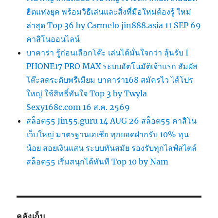
ฮิตแห่งยุค พร้อมวิธีเล่นและสิ่งที่มือใหม่ต้องรู้ ใหม่
ล่าสุด Top 36 by Carmelo jin888.asia 11 SEP 69
คาสิโนออนไลน์
บาคาร่า รู้ก่อนเลือกโต๊ะ เล่นได้มั่นใจกว่า ลุ้นรับ I
PHONE17 PRO MAX ระบบอัตโนมัติเจ้าแรก สัมผัส
โต๊ะสดระดับพรีเมียม บาคาร่า168 สมัครไว ได้โปร
ใหญ่ ใช้สิทธิ์ทันใจ Top 3 by Twyla
Sexy168c.com 16 ส.ค. 2569
สล็อต55 Jin55.guru 14 AUG 26 สล็อต55 คาสิโน
เว็บใหญ่ มาตรฐานเอเชีย ทุกยอดฝากรับ 10% ทุน
น้อย สอยเงินแสน ระบบทันสมัย รองรับทุกไลฟ์สไตล์
สล็อต55 เริ่มสนุกได้ทันที Top 10 by Nam
คลังเก็บ