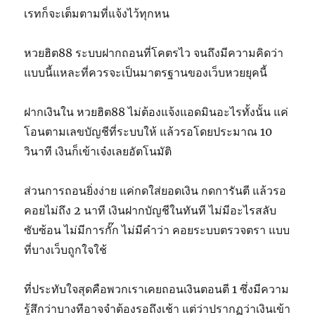
เรทก็จะเต็มตามที่แจ้งไว้ทุกหน
หวยฮิต88 ระบบฝากถอนที่โคตรไว จนถึงมีความคิดว่า
แบบนี้แหละที่ควรจะเป็นมาตรฐานของเว็บหวยยุคนี้
ฝากเงินใน หวยฮิต88 ไม่ต้องแจ้งแอดมินอะไรทั้งนั้น แค่
โอนตามเลขบัญชีที่ระบบให้ แล้วรอโดยประมาณ 10
วินาที เงินก็เข้าเจ๋งเลยอัตโนมัติ
ส่วนการถอนยิ่งง่าย แค่กดใส่ยอดเงิน กดการันตี แล้วรอ
คอยไม่ถึง 2 นาที เงินฝากบัญชีในทันที ไม่มีอะไรสลับ
ซับซ้อน ไม่มีการกั๊ก ไม่มีคำว่า คอยระบบตรวจตรา แบบ
ที่บางเว็บถูกใจใช้
ที่ประทับใจสุดคือพวกเราเคยถอนเงินตอนตี 1 ซึ่งมีความ
รู้สึกว่าบางทีอาจจำต้องรอถึงเช้า แต่ว่าปรากฏว่าเงินเข้า