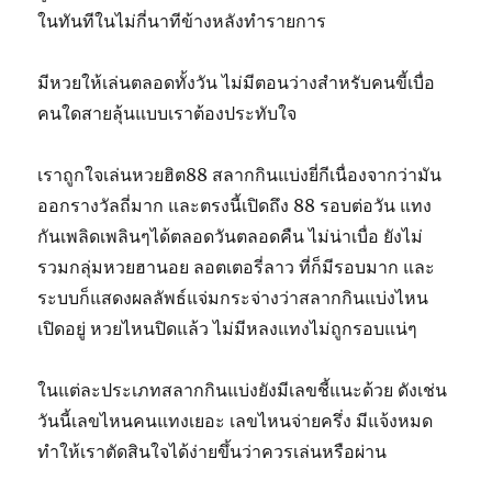
ในทันทีในไม่กี่นาทีข้างหลังทำรายการ
มีหวยให้เล่นตลอดทั้งวัน ไม่มีตอนว่างสำหรับคนขี้เบื่อ
คนใดสายลุ้นแบบเราต้องประทับใจ
เราถูกใจเล่นหวยฮิต88 สลากกินแบ่งยี่กีเนื่องจากว่ามัน
ออกรางวัลถี่มาก และตรงนี้เปิดถึง 88 รอบต่อวัน แทง
กันเพลิดเพลินๆได้ตลอดวันตลอดคืน ไม่น่าเบื่อ ยังไม่
รวมกลุ่มหวยฮานอย ลอตเตอรี่ลาว ที่ก็มีรอบมาก และ
ระบบก็แสดงผลลัพธ์แจ่มกระจ่างว่าสลากกินแบ่งไหน
เปิดอยู่ หวยไหนปิดแล้ว ไม่มีหลงแทงไม่ถูกรอบแน่ๆ
ในแต่ละประเภทสลากกินแบ่งยังมีเลขชี้แนะด้วย ดังเช่น
วันนี้เลขไหนคนแทงเยอะ เลขไหนจ่ายครึ่ง มีแจ้งหมด
ทำให้เราตัดสินใจได้ง่ายขึ้นว่าควรเล่นหรือผ่าน