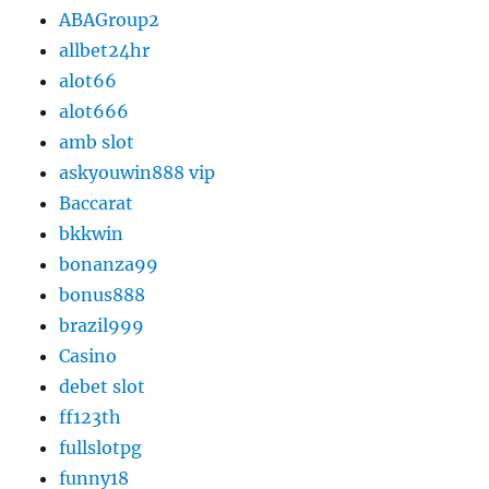
ABAGroup2
allbet24hr
alot66
alot666
amb slot
askyouwin888 vip
Baccarat
bkkwin
bonanza99
bonus888
brazil999
Casino
debet slot
ff123th
fullslotpg
funny18