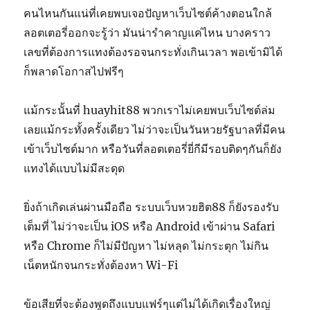
คนไหนกันแน่ที่เคยพบเจอปัญหาเว็บไซต์ค้างตอนใกล้
ลอตเตอรี่ออกจะรู้ว่า มันน่ารำคาญแค่ไหน บางคราว
เลขที่ต้องการแทงต้องรอจนกระทั่งเกินเวลา พอเข้ามิได้
ก็พลาดโอกาสไปฟรีๆ
แม้กระนั้นที่ huayhit88 พวกเราไม่เคยพบเว็บไซต์ล่ม
เลยแม้กระทั้งครั้งเดียว ไม่ว่าจะเป็นวันหวยรัฐบาลที่มีคน
เข้าเว็บไซต์มาก หรือวันที่ลอตเตอรี่ยี่กีมีรอบติดๆกันก็ยัง
แทงได้แบบไม่มีสะดุด
ยิ่งถ้าเกิดเล่นผ่านมือถือ ระบบเว็บหวยฮิต88 ก็ยังรองรับ
เต็มที่ ไม่ว่าจะเป็น iOS หรือ Android เข้าผ่าน Safari
หรือ Chrome ก็ไม่มีปัญหา ไม่หลุด ไม่กระตุก ไม่กิน
เน็ตหนักจนกระทั่งต้องหา Wi-Fi
ข้อเสียที่จะต้องพูดถึงแบบแฟร์ๆแต่ไม่ได้เกิดเรื่องใหญ่