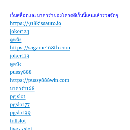
เว็บสล็อตและบาคาร่าของโครตดีเว็บนี้เล่นแล้วรวยจัดๆ
https://918kissauto.io
joker123
ดูหนัง
https://sagame168th.com
joker123
ดูหนัง
pussy888
https://pussy888win.com
บาคาร่า168
pg slot
pgslot77
pgslot99
fullslot
live22slot