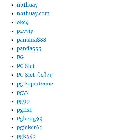
no1huay
no1huay.com
okc4
p2vvip
panama888
panda555
PG
PG Slot
PG Slot เว็บใหม่
pg SuperGame
pg77
pg99
pgfish
Pgheng99
pgjoker69
pgk44b