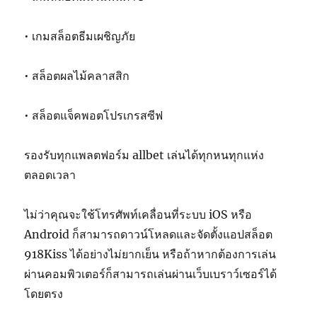
• เกมสล็อตธีมเผชิญภัย
• สล็อตผลไม้คลาสสิก
• สล็อตแจ็คพอตโปรเกรสซีฟ
รองรับทุกแพลตฟอร์ม allbet เล่นได้ทุกหนทุกแห่ง
ตลอดเวลา
ไม่ว่าคุณจะใช้โทรศัพท์เคลื่อนที่ระบบ iOS หรือ
Android ก็สามารถดาวน์โหลดและจัดตั้งแอปสล็อต
918Kiss ได้อย่างไม่ยากเย็น หรือถ้าหากต้องการเล่น
ผ่านคอมพิวเตอร์ก็สามารถเล่นผ่านเว็บเบราว์เซอร์ได้
โดยตรง