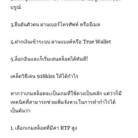
บรูณ์
3.ยืนยันตัวตน ผ่านเบอร์โทรศัพท์ หรืออีเมล
4.ฝากเงินเข้าระบบ ผ่านแบงค์หรือ True Wallet
5.ล็อกอินและก็เริ่มเล่นสล็อตได้ทันที!
เคล็ดวิธีเล่น 918kiss ให้ได้กำไร
หากว่าเกมสล็อตจะเป็นเกมที่ใช้ดวงเป็นหลัก แต่ว่าก็มี
เทคนิคที่สามารถช่วยเพิ่มจังหวะในการทำกำไรได้
เป็นต้นว่า
1. เลือกเกมสล็อตที่มีค่า RTP สูง