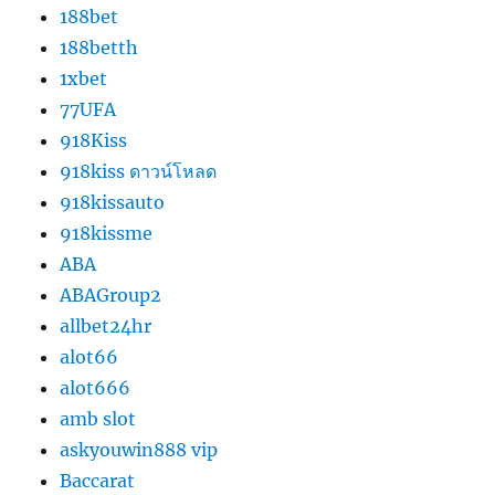
188bet
188betth
1xbet
77UFA
918Kiss
918kiss ดาวน์โหลด
918kissauto
918kissme
ABA
ABAGroup2
allbet24hr
alot66
alot666
amb slot
askyouwin888 vip
Baccarat