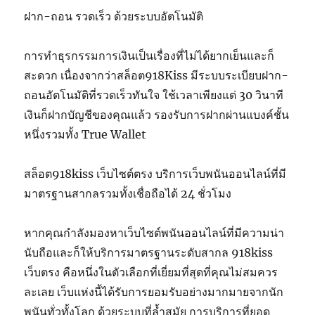
ฝาก-ถอน รวดเร็ว ด้วยระบบอัตโนมัติ
การทำธุรกรรมการเงินเป็นเรื่องที่ไม่ได้ยากเย็นและก็
สะดวก เนื่องจากว่าสล็อต918Kiss มีระบบระเบียบฝาก-
ถอนอัตโนมัติที่รวดเร็วทันใจ ใช้เวลาเพียงแต่ 30 วินาที
เงินก็ฝากบัญชีของคุณแล้ว รองรับการฝากผ่านแบงค์ชั้น
หนึ่งรวมทั้ง True Wallet
สล็อต918kiss เว็บไซต์ตรง บริการเว็บพนันออนไลน์ที่มี
มาตรฐานสากลรวมทั้งเชื่อถือได้ 24 ชั่วโมง
หากคุณกำลังมองหาเว็บไซต์พนันออนไลน์ที่มีความน่า
นับถือและก็ให้บริการมาตรฐานระดับสากล 918kiss
เว็บตรง คือหนึ่งในตัวเลือกที่เยี่ยมที่สุดที่คุณไม่สมควร
ละเลย เว็บแห่งนี้ได้รับการยอมรับอย่างมากมายจากนัก
พนันทั่วทั้งโลก ด้วยระบบที่ล้ำสมัย การบริการที่ยอด