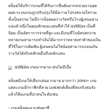
สล็อตให้บริการเกมที่ได้รับการยืนยันจากหน่วยงานสุด
ยอด ระบบเกมถูกปรับปรุงให้มีความโปร่งสบายใสรวม
ทั้งเป็นธรรม ไม่มีการล็อคผลรางวัลหรือโกงผู้เล่นอย่าง
แน่แท้ หนึ่งในคุณลักษณะเด่นที่ทำให้ 918Kiss เป็นที่
นิยม เป็นอัตราการจ่ายที่สูง และมีเกมที่โบนัสแตกง่าย
หลายเกมสามารถทำเงินได้มากกว่าหลายเท่าตัวของเงิน
ที่ใช้ในการเดิมพัน ผู้เล่นคนไม่ใช่น้อยสามารถถอนเงิน
รางวัลได้จริงหลักหมื่นถึงหลักแสน
918kiss เกมมากมาย เล่นไม่มีเบื่อ
สล็อตมีเกมให้เลือกเล่นมากมาย มากกว่า 2000+ เกม
แต่ละเกมมีกราฟิกที่สวย เอฟเฟกต์เสียงที่สมจริงสมจัง
แล้วก็ธีมเกมที่น่าสนใจ ดังเช่น
• เกมสล็อตแนวแฟนตาซี