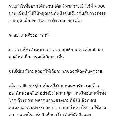
ระบุกำไรที่อยากได้ต่อวัน ได้แก่ หากวางเป้าไว้ที่ 3,000
บาท เมื่อทำได้ให้หยุดเล่นทันที เช่นเดียวกันกับการตั้งจุด
ขาดทุน เพื่อป้องกันการเสียเงินมากเกินไป
5. อย่าเล่นด้วยอารมณ์
ถ้าเกิดแพ้ชิดกันหลายตา ควรหยุดพักก่อน แล้วกลับมา
เล่นใหม่เมื่ออารมณ์เบิกบานขึ้น
918kiss มีเกมสล็อตให้เลือกมากของสล็อตที่แตกง่าย
สล็อต allbet24hr เป็นหนึ่งในแพลตฟอร์มเกมสล็อต
ออนไลน์ยอดนิยมอย่างยิ่งในกลุ่มผู้เล่นคนไทยและทั่วทั้ง
โลก ด้วยความหลากหลายของเกมที่มีให้เลือกเล่น
ล้นหลาม รวมถึงระบบที่วางแบบมาให้เข้าใจง่าย ใช้งาน
สบาย และก็รองรับอีกทั้งบนโทรศัพท์มือถือและ