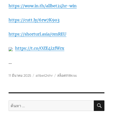
https://wow.in.th/allbet24hr-win
https://cutt.ly/6rw7K9o3
https://shorturl.asia/0mREU
https://t.co/OZE4i2fWrx
…
เขียน
หมวด
ป้าย
11 มีนาคม 2025
allbet24hr
สล็อต918kiss
เมื่อ
หมู่
กำกับ
ค้นห
ค้นหา: