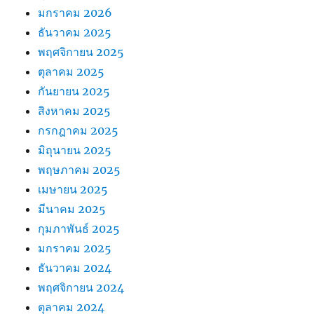
มกราคม 2026
ธันวาคม 2025
พฤศจิกายน 2025
ตุลาคม 2025
กันยายน 2025
สิงหาคม 2025
กรกฎาคม 2025
มิถุนายน 2025
พฤษภาคม 2025
เมษายน 2025
มีนาคม 2025
กุมภาพันธ์ 2025
มกราคม 2025
ธันวาคม 2024
พฤศจิกายน 2024
ตุลาคม 2024