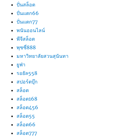
ปั่นสล็อต
ปั่นแตก66
ปั่นแตก77
พนันออนไลน์
พีจีสล็อต
พุซซี่888
มหาวิทยาลัยสวนสุนันทา
ยูฟ่า
รอยัล558
สปอร์ตบุ๊ก
สล็อต
สล็อต168
สล็อต456
สล็อต55
สล็อต66
สล็อต777