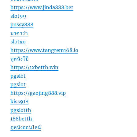
https://www.jinda888.bet
slot99
pussy888
บาคาร่า
slotxo
https://www.tangtem168.io
ดูหนังโป๊
https://1xbetth.win
pgslot
pgslot
https://gaojing888.vip
kiss918
pgslotth
188betth
ดูหนังออนไลน์