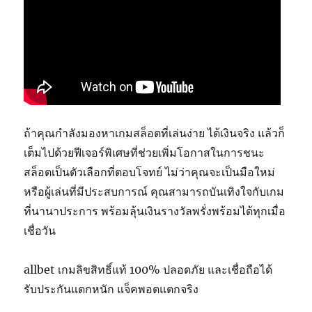
ถ้าคุณกำลังมองหาเกมสล็อตที่เล่นง่าย ได้เงินจริง แล้วก็
เต็มไปด้วยฟีเจอร์พิเศษที่ช่วยเพิ่มโอกาสในการชนะ
สล็อตเป็นตัวเลือกที่ตอบโจทย์ ไม่ว่าคุณจะเป็นมือใหม่
หรือผู้เล่นที่มีประสบการณ์ คุณสามารถบันเทิงใจกับเกม
ที่นานาประการ พร้อมลุ้นเงินรางวัลพรั่งพร้อมได้ทุกเมื่อ
เชื่อวัน
allbet เกมลิขสิทธิ์แท้ 100% ปลอดภัย และเชื่อถือได้
รับประกันแตกหนัก แจ็คพอตแตกจริง