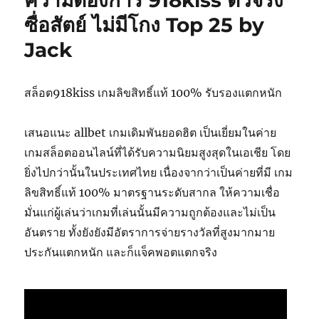
ความต้องการ 918kiss ตัวจริง
ซื่อสัตย์ ไม่มีโกง Top 25 by
Jack
สล็อต918kiss เกมลิขสิทธิ์แท้ 100% รับรองแตกหนัก
เสนอแนะ allbet เกมเดิมพันยอดฮิต เป็นเยี่ยมในค่าย
เกมสล็อตออนไลน์ที่ได้รับความนิยมสูงสุดในเอเชีย โดย
ยิ่งไปกว่านั้นในประเทศไทย เนื่องจากว่าเป็นค่ายที่มี เกม
ลิขสิทธิ์แท้ 100% มาตรฐานระดับสากล ให้ความเชื่อ
มั่นแก่ผู้เล่นว่าเกมที่เล่นนั้นมีความถูกต้องและไม่เป็น
อันตราย ทั้งยังยังมีอัตราการจ่ายรางวัลที่สูงมากมาย
ประกันแตกหนัก และก็แจ็คพอตแตกจริง