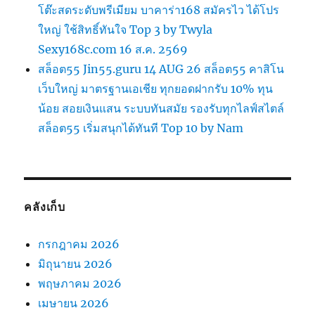
โต๊ะสดระดับพรีเมียม บาคาร่า168 สมัครไว ได้โปร
ใหญ่ ใช้สิทธิ์ทันใจ Top 3 by Twyla
Sexy168c.com 16 ส.ค. 2569
สล็อต55 Jin55.guru 14 AUG 26 สล็อต55 คาสิโน
เว็บใหญ่ มาตรฐานเอเชีย ทุกยอดฝากรับ 10% ทุน
น้อย สอยเงินแสน ระบบทันสมัย รองรับทุกไลฟ์สไตล์
สล็อต55 เริ่มสนุกได้ทันที Top 10 by Nam
คลังเก็บ
กรกฎาคม 2026
มิถุนายน 2026
พฤษภาคม 2026
เมษายน 2026