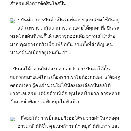
สำหรับเพื่อการตัดสินใจสปิน
• ปั่นมือ: การปั่นมือเป็นวิธีที่หลายๆคนนิยมใช้กันอยู่
แล้ว เพราะว่ามันสามารถควบคุมได้ทุกตาที่สปิน จะ
หยุดโดยทันทีเลยก็ได้ แต่ว่าจุดอ่อนคือ อารมณ์นำง่าย
มาก คุณอาจกดรัวเมื่อแพ้ชิดกัน รวมทั้งที่สำคัญ เล่น
นานๆมันก็เมื่อยอยู่เช่นกัน ฮ่า…
• ปั่นออโต้: อาจไม่ต้องบอกเลยว่า การปั่นออโต้นั้น
สะดวกสบายแค่ไหน เนื่องจากเราไม่ต้องกดเอง ไม่ต้องดู
ตลอดเวลา ผู้คนจำนวนไม่ใช้น้อยเลยเลือกปั่นออโต้
ยาวๆเลยครับ แต่ข้อตำหนิคือ ทุนไหลเร็วมาก อาจพลาด
จังหวะสำคัญ รวมทั้งหยุดไม่ทันด้วย
• กึ่งออโต้: การปั่นแบบกึ่งออโต้จะช่วยทำให้คุณคุม
อารมณ์ได้ดีขึ้น คุมเบทก้าวหน้า หยุดได้ทันการ และ