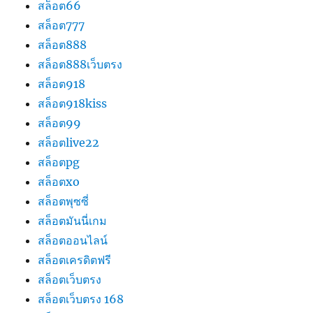
สล็อต66
สล็อต777
สล็อต888
สล็อต888เว็บตรง
สล็อต918
สล็อต918kiss
สล็อต99
สล็อตlive22
สล็อตpg
สล็อตxo
สล็อตพุซซี่
สล็อตมันนี่เกม
สล็อตออนไลน์
สล็อตเครดิตฟรี
สล็อตเว็บตรง
สล็อตเว็บตรง 168