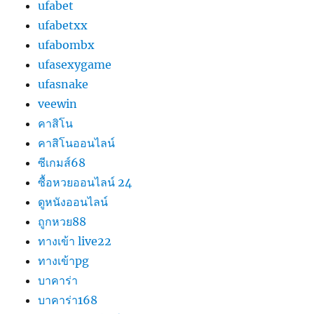
ufabet
ufabetxx
ufabombx
ufasexygame
ufasnake
veewin
คาสิโน
คาสิโนออนไลน์
ซีเกมส์68
ซื้อหวยออนไลน์ 24
ดูหนังออนไลน์
ถูกหวย88
ทางเข้า live22
ทางเข้าpg
บาคาร่า
บาคาร่า168