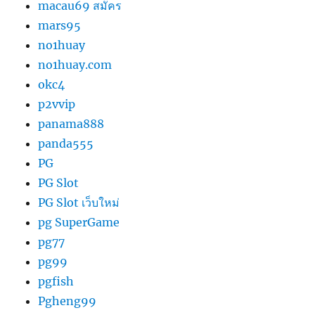
macau69 สมัคร
mars95
no1huay
no1huay.com
okc4
p2vvip
panama888
panda555
PG
PG Slot
PG Slot เว็บใหม่
pg SuperGame
pg77
pg99
pgfish
Pgheng99