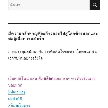
ค้นห
ค้นหา:
มีความกล้าหาญที่จะก้าวออกไปสู่โลกข้างนอกและ
ต่อสู้เพื่อความสำเร็จ
การบรรลุผลมักมากับการตัดสินใจของเราในตอนที่พวก
เรารับมันอย่างจริงใจ
เว็บคาสิโนน่าเล่น ทั้ง
สล็อต
และ
บาคาร่า
ตึงจริงแตก
บ่อยมาก
joker 123
slot168
สล็อตเว็บตรง