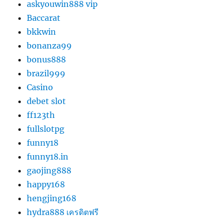
askyouwin888 vip
Baccarat
bkkwin
bonanza99
bonus888
brazil999
Casino
debet slot
ff123th
fullslotpg
funny18
funny18.in
gaojing888
happy168
hengjing168
hydra888 เครดิตฟรี