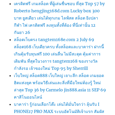
เครดิตฟรี เกมสล็อต ที่ผู้เล่นชื่นชอบ ที่สุด Top 57 by
Roberto hengjing168d.com Lucky box 300
บาท ยูสเดียว เล่นได้ทุกเกม ไลฟ์สด สล็อต ยิงปลา
กีฬา ไพ่ เครดิตฟรี ลงทุนทั้งที่ต้อง ที่นี่เท่านั้น 12
กันยา 26
สล็อตเว็บตรง tangtem168e.com 2 July 69
สล็อต168 เว็บเดียวครบ ทั้งสล็อตและบาคาร่า ฝากนี้
เกินคุ้มรับทุนฟรี 100 เล่นลื่น ไม่มีสะดุด คุ้มค่าการ
เดิมพัน ที่สุดในวงการ tangtem168 ของรางวัล
กำลังรอ เจ้าของใหม่ Top 95 by Sherrill
เว็บใหญ่ สล็อต888 เว็บใหญ่ เจาะลึก สล็อต เกมยอด
ฮิตแห่งยุค พร้อมวิธีเล่นและสิ่งที่มือใหม่ต้องรู้ ใหม่
ล่าสุด Top 36 by Carmelo jin888.asia 11 SEP 69
คาสิโนออนไลน์
บาคาร่า รู้ก่อนเลือกโต๊ะ เล่นได้มั่นใจกว่า ลุ้นรับ I
PHONE17 PRO MAX ระบบอัตโนมัติเจ้าแรก สัมผัส