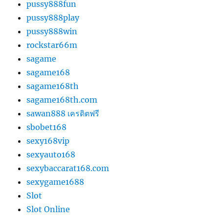
pussy888fun
pussy888play
pussy888win
rockstar66m
sagame
sagame168
sagame168th
sagame168th.com
sawan888 เครดิตฟรี
sbobet168
sexy168vip
sexyauto168
sexybaccarat168.com
sexygame1688
Slot
Slot Online