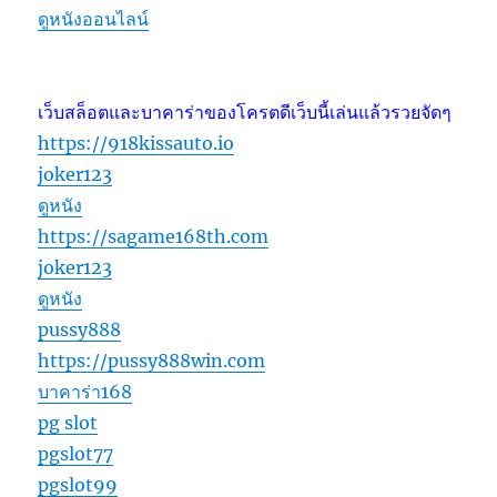
ดูหนังออนไลน์
เว็บสล็อตและบาคาร่าของโครตดีเว็บนี้เล่นแล้วรวยจัดๆ
https://918kissauto.io
joker123
ดูหนัง
https://sagame168th.com
joker123
ดูหนัง
pussy888
https://pussy888win.com
บาคาร่า168
pg slot
pgslot77
pgslot99