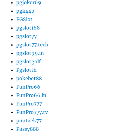
pgjoker69
pgk44b
PGSlot
pgslot168
pgslot77
pgslot77.tech
pgslot99.in
pgslotgolf
Pgslotth
pokebet88
PunPro66
PunPro66.in
PunPro777
PunPro777.tv
puntaek77
Pussy888