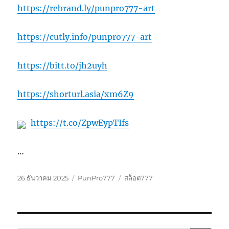
https://rebrand.ly/punpro777-art
https://cutly.info/punpro777-art
https://bitt.to/jh2uyh
https://shorturl.asia/xm6Z9
https://t.co/ZpwEypTIfs
…
เขียน
หมวด
ป้าย
26 ธันวาคม 2025
PunPro777
สล็อต777
เมื่อ
หมู่
กำกับ