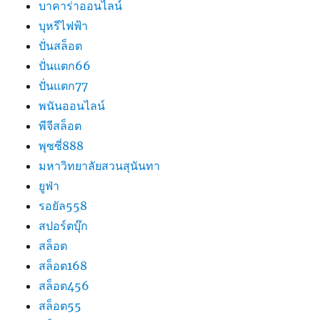
บาคาร่าออนไลน์
บุหรีไฟฟ้า
ปั่นสล็อต
ปั่นแตก66
ปั่นแตก77
พนันออนไลน์
พีจีสล็อต
พุซซี่888
มหาวิทยาลัยสวนสุนันทา
ยูฟ่า
รอยัล558
สปอร์ตบุ๊ก
สล็อต
สล็อต168
สล็อต456
สล็อต55