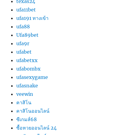
texas24
ufa11bet
ufa191 ทางเข้า
ufa88
Ufa89bet
ufa9r
ufabet
ufabetxx
ufabombx
ufasexygame
ufasnake
veewin
คาสิโน
คาสิโนออนไลน์
ซีเกมส์68
ซื้อหวยออนไลน์ 24