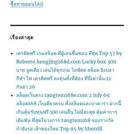
ซื้อหวยออนไลน์
เรื่องล่าสุด
เครดิตฟรี เกมสล็อต ที่ผู้เล่นชื่นชอบ ที่สุด Top 57 by
Roberto hengjing168d.com Lucky box 300
บาท ยูสเดียว เล่นได้ทุกเกม ไลฟ์สด สล็อต ยิงปลา
กีฬา ไพ่ เครดิตฟรี ลงทุนทั้งที่ต้อง ที่นี่เท่านั้น 12
กันยา 26
สล็อตเว็บตรง tangtem168e.com 2 July 69
สล็อต168 เว็บเดียวครบ ทั้งสล็อตและบาคาร่า ฝากนี้
เกินคุ้มรับทุนฟรี 100 เล่นลื่น ไม่มีสะดุด คุ้มค่าการ
เดิมพัน ที่สุดในวงการ tangtem168 ของรางวัล
กำลังรอ เจ้าของใหม่ Top 95 by Sherrill