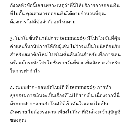
กังวลหัวข้อนี้เลย เพราะเหตุว่าที่นี่ให้บริการการถอนเงิน
ที่ไม่อั้น คุณสามารถถอนเงินได้ตามจำนวนที่คุณ
ต้องการ ไม่มีข้อจำกัดอะไรก็ตาม
3. โปรโมชั่นที่นานัปการ temmax69 มีโปรโมชั่นที่คุ้ม
ค่าและก็นานัปการให้กับผู้เล่น ไม่ว่าจะเป็นโบนัสต้อนรับ
สำหรับสมาชิกใหม่ โปรโมชั่นคืนเงินสำหรับเพื่อการเล่น
หรือแม้กระทั่งโปรโมชั่นรายวันที่ช่วยเพิ่มจังหวะสำหรับ
ในการทำกำไร
4. ระบบฝาก-ถอนอัตโนมัติ ที่ temmax69 การทำ
ธุรกรรมการเงินจะเป็นเรื่องที่ไม่ได้ยากเย็น เนื่องจากที่นี่
มีระบบฝาก-ถอนอัตโนมัติที่เร็วทันใจและก็ไม่เป็น
อันตราย ไม่ต้องรอนาน เพียงไม่กี่นาทีเงินก็จะเข้าสู่บัญชี
ของคุณ