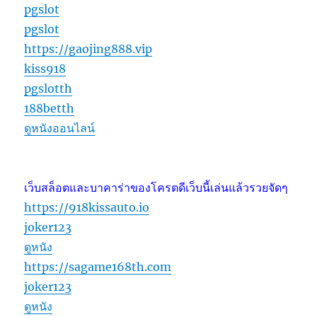
pgslot
pgslot
https://gaojing888.vip
kiss918
pgslotth
188betth
ดูหนังออนไลน์
เว็บสล็อตและบาคาร่าของโครตดีเว็บนี้เล่นแล้วรวยจัดๆ
https://918kissauto.io
joker123
ดูหนัง
https://sagame168th.com
joker123
ดูหนัง