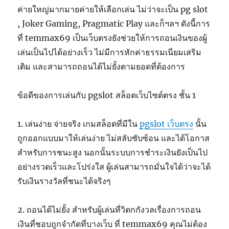
ค่ายใหญ่มากมายค่ายให้เลือกเล่น ไม่ว่าจะเป็น pg slot
, Joker Gaming, Pragmatic Play และก็ฯลฯ ดังนี้การ
ที่ temmax69 เป็นเว็บตรงยังช่วยให้การถอนเงินของผู้
เล่นเป็นไปได้อย่างเร็ว ไม่มีการหักค่าธรรมเนียมเสริม
เติม และสามารถถอนได้ไม่ยั้งตามยอดที่ต้องการ
ข้อดีของการเล่นกับ pgslot สล็อตเว็บไซต์ตรง ชั้น 1
1. เล่นง่าย จ่ายจริง เกมสล็อตที่มีใน
pgslot เว็บตรง
นั้น
ถูกออกแบบมาให้เล่นง่าย ไม่สลับซับซ้อน และได้โอกาส
สำหรับการชนะสูง นอกนั้นระบบการชำระเงินยังเป็นไป
อย่างรวดเร็วและโปร่งใส ผู้เล่นสามารถมั่นใจได้ว่าจะได้
รับเงินรางวัลที่ชนะได้จริงๆ
2. ถอนได้ไม่ยั้ง สำหรับผู้เล่นที่วิตกกังวลเรื่องการถอน
เงินที่ชอบถูกจำกัดที่บางเว็บ ที่ temmax69 คุณไม่ต้อง