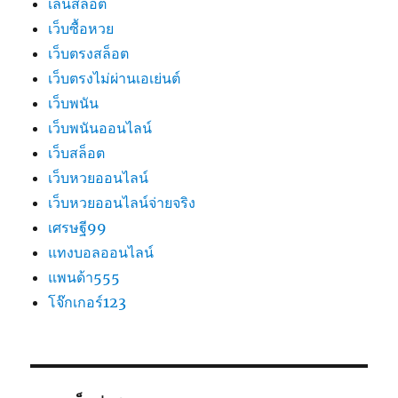
เล่นสล็อต
เว็บซื้อหวย
เว็บตรงสล็อต
เว็บตรงไม่ผ่านเอเย่นต์
เว็บพนัน
เว็บพนันออนไลน์
เว็บสล็อต
เว็บหวยออนไลน์
เว็บหวยออนไลน์จ่ายจริง
เศรษฐี99
แทงบอลออนไลน์
แพนด้า555
โจ๊กเกอร์123