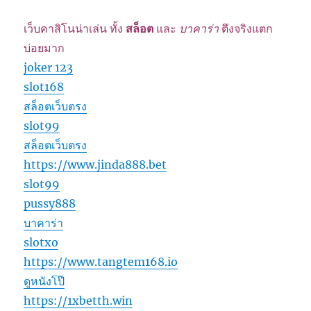
เว็บคาสิโนน่าเล่น ทั้ง
สล็อต
และ
บาคาร่า
ตึงจริงแตก
บ่อยมาก
joker 123
slot168
สล็อตเว็บตรง
slot99
สล็อตเว็บตรง
https://www.jinda888.bet
slot99
pussy888
บาคาร่า
slotxo
https://www.tangtem168.io
ดูหนังโป๊
https://1xbetth.win