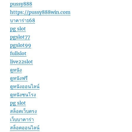
pussy888
https://pussy888win.com
บาคาร่า168
pg slot
pgslot77
pgslot99
fullslot
live22slot
ดูหนัง
ดูหนังฟรี
ดูหนังออนไลน์
ดูหนังชนโรง
pg slot
สล็อตเว็บตรง
เว็บบาคาร่า
สล็อตออนไลน์