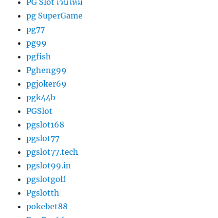
PG Slot เว็บใหม่
pg SuperGame
pg77
pg99
pgfish
Pgheng99
pgjoker69
pgk44b
PGSlot
pgslot168
pgslot77
pgslot77.tech
pgslot99.in
pgslotgolf
Pgslotth
pokebet88