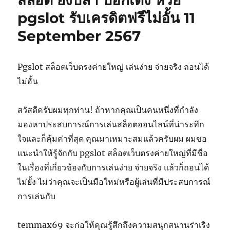
สล็อต ยิงปลา ป๊อกเด้ง หวย
pgslot รับเครดิตฟรีไม่อั้น 11
September 2567
Pgslot สล็อตเว็บตรงค่ายใหญ่ เล่นง่าย จ่ายจริง ถอนได้
ไม่อั้น
สวัสดีครับผมทุกท่าน! ถ้าหากคุณเป็นคนหนึ่งที่กำลัง
มองหาประสบการณ์การเล่นสล็อตออนไลน์ที่น่าระทึก
ใจและก็คุ้มค่าที่สุด คุณมาเหมาะสมแล้วครับผม ผมขอ
แนะนำให้รู้จักกับ pgslot สล็อตเว็บตรงค่ายใหญ่ที่มีชื่อ
ในเรื่องที่เกี่ยวข้องกับการเล่นง่าย จ่ายจริง แล้วก็ถอนได้
ไม่ยั้ง ไม่ว่าคุณจะเป็นมือใหม่หรือผู้เล่นที่มีประสบการณ์
การเล่นกับ
temmax69 จะก่อให้คุณรู้สึกถึงความสนุกสนานร่าเริง