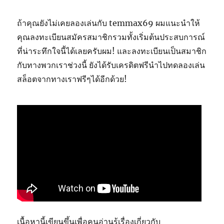
ถ้าคุณยังไม่เคยลองเล่นกับ temmax69 ผมแนะนำให้
คุณลงทะเบียนสมัครสมาชิกรวมทั้งเริ่มต้นประสบการณ์
ที่น่าระทึกใจนี้ได้เลยครับผม! และลงทะเบียนเป็นสมาชิก
กับทางพวกเราช่วงนี้ ยังได้รับเครดิตฟรีนำไปทดลองเล่น
สล็อตจากทางเราฟรีๆได้อีกด้วย!
เนื้อหานี้เขียนขึ้นเพื่อคนอ่านรู้เรื่องเกี่ยวกับ