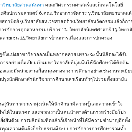
าวิทยาลัยสวนสุนันทา
คณะวิศวกรรมศาสตร์และก็เทคโนโลยี
ะศิลปกรรมศาสตร์ 6.คณะวิทยาการจัดการ 7.วิทยาลัยพยาบาลแล้
ัยสถาปัตย์ 9.วิทยาลัยสหเวชศาสตร์ 10.วิทยาลัยนวัตกรรมแล้วก็กา
ยการจัดการอุตสาหกรรมบริการ 12. วิทยาลัยนิเทศศาสตร์ 13.วิทยาล
ัพพลายเชน 14.วิทยาลัยการบ้านการเมืองและการปกครอง
ฏซึ่งแบ่งสาขาวิชาออกเป็นหลากหลาย เพราะฉะนั้นนิสิตจะได้รับ
การอย่างเต็มเปี่ยมเป็นมหาวิทยาลัยที่มุ่งเน้นให้นักศึกษาได้คิดค้น
ัวเองและมีหน่วยงานเกื้อหนุนทางทางการศึกษาอย่างเช่นงานทะเบีย
บปรุงนักศึกษาสำนักวิชาการศึกษาเล่าเรียนทั่วๆไปรวมทั้งสถาบัน
วนสุนันทา พวกเรามุ่งเน้นให้นักศึกษามีความรู้และความเข้าใจ
าชีพได้ในอนาคต และพวกเราเป็นคนนำทางด้านการสร้างมือโปร
ยั่งยืนด้วย การผลิตบัณฑิตแล้วก็เจ้าหน้าที่ให้มีความชำนาญอีกทั้ง
ารคุณความดีแล้วก็จริยธรรมมีระบบการจัดการการศึกษารวมทั้ง