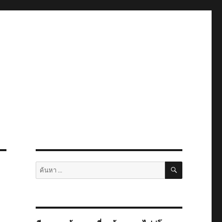
ค้นหา
ค้นหา: