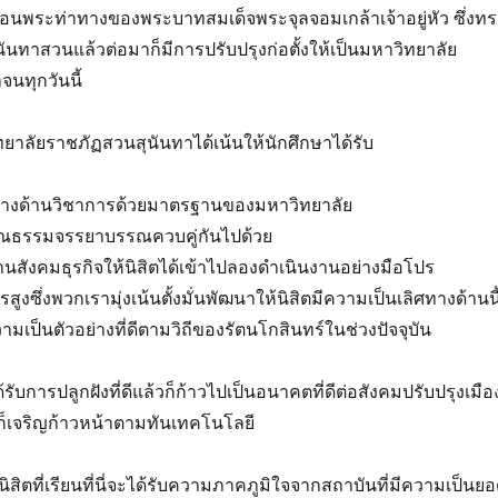
่อนพระท่าทางของพระบาทสมเด็จพระจุลจอมเกล้าเจ้าอยู่หัว ซึ่งทร
สุนันทาสวนแล้วต่อมาก็มีการปรับปรุงก่อตั้งให้เป็นมหาวิทยาลัย
นทุกวันนี้
วิทยาลัยราชภัฏสวนสุนันทาได้เน้นให้นักศึกษาได้รับ
างด้านวิชาการด้วยมาตรฐานของมหาวิทยาลัย
ุณธรรมจรรยาบรรณควบคู่กันไปด้วย
้านสังคมธุรกิจให้นิสิตได้เข้าไปลองดำเนินงานอย่างมือโปร
สูงซึ่งพวกเรามุ่งเน้นตั้งมั่นพัฒนาให้นิสิตมีความเป็นเลิศทางด้านนี
มเป็นตัวอย่างที่ดีตามวิถีของรัตนโกสินทร์ในช่วงปัจจุบัน
้รับการปลูกฝังที่ดีแล้วก็ก้าวไปเป็นอนาคตที่ดีต่อสังคมปรับปรุงเมือ
็เจริญก้าวหน้าตามทันเทคโนโลยี
นิสิตที่เรียนที่นี่จะได้รับความภาคภูมิใจจากสถาบันที่มีความเป็นย