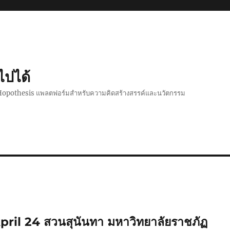
ไปได้
 Hopothesis แพลตฟอร์มสำหรับความคิดสร้างสรรค์และนวัตกรรม
pril 24 สวนสุนันทา มหาวิทยาลัยราชภัฏ