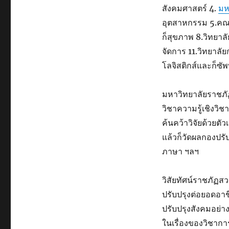
สังคมศาสตร์ 4.
มห
อุตสาหกรรม 5.คณ
ก็สุขภาพ 8.วิทยาล
จัดการ 11.วิทยาลั
โลจิสติกส์และก็ซ
มหาวิทยาลัยราชภั
วิชาความรู้เชิงวิชา
ค้นคว้าวิจัยด้วยต
แล้วก็วัดผลกองปรั
ภาษา ฯลฯ
วิสัยทัศน์ราชภัฏส
ปรับปรุงต่อยอดอ
ปรับปรุงสังคมอย่าง
ในเรื่องของวิชาก