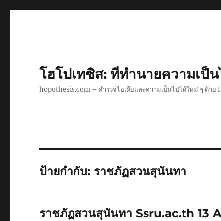
โฮโปเทซิส: ที่ทำนายความเป็น
hopothesis.com – สำรวจไอเดียและความเป็นไปได้ใหม่ ๆ ด้วย
ป้ายกำกับ:
ราชภัฏสวนสุนันทา
ราชภัฏสวนสุนันทา Ssru.ac.th 13 A