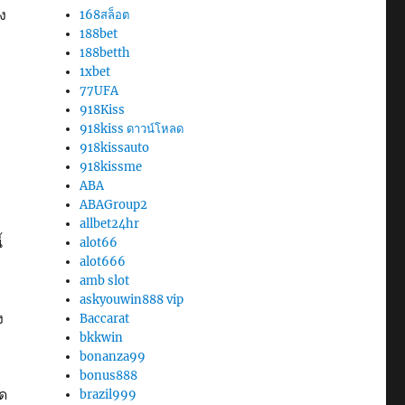
ง
168สล็อต
188bet
188betth
1xbet
77UFA
918Kiss
918kiss ดาวน์โหลด
918kissauto
918kissme
ABA
ABAGroup2
allbet24hr
้
alot66
alot666
amb slot
askyouwin888 vip
ง
Baccarat
bkkwin
bonanza99
bonus888
อด
brazil999