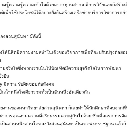
ความรู้ความรู้ความเข้าใจด้วยมาตรฐานสากล มีการวิจัยและก็สร้างสิ
เพื่อใช้ประโยชน์ได้อย่างยั่งยืนสร้างเครือข่ายบริการวิชาการอย่
สวนสุนันทา มีดังนี้
ิงให้นิสิตมีความงามสง่าในเชิงของวิชาการเพื่อที่จะปรับปรุงต่อยอ
ส
วามจริงใจซึ่งพวกเราเน้นให้บัณฑิตมีความสุจริตใจในการพัฒนา
ั่งยืน
y มีความรับผิดชอบต่อสังคม
นน้ำหนึ่งใจเดียวรวมทั้งเป็นอันหนึ่งอันเดียวกัน
งานของมหาวิทยาลัยสวนสุนันทา ก็เลยทำให้นักศึกษาที่จบจากที่นี
ิชาการคุณงามความดีจริยธรรมควบคู่กันไปด้วย ซึ่งเมื่อแรกการจัด
ัยเป็นส่วนหนึ่งส่วนใดของวังส่วนสุนันทาเป็นเขตพระราชฐาน แล้วก็