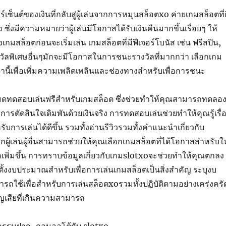
์เซ็นต์ของเงินที่กลับสู่ผู้เล่นจากการหมุนสล็อตxo ค่ายเกมสล็อตที่ด
ง ซึ่งมีความหมายว่าผู้เล่นมีโอกาสได้รับเงินคืนมากขึ้นเรื่อยๆ ให้
กมสล็อตก่อนจะเริ่มเล่น เกมสล็อตที่มีฟีเจอร์โบนัส เช่น ฟรีสปิน,
วัลพิเศษอื่นๆมักจะมีโอกาสในการชนะรางวัลที่มากกว่า เลือกเกม
หล่านี้เพื่อเพิ่มความเพลิดเพลินและช่องทางสำหรับเพื่อการชนะ
ดทดสอบเล่นฟรีสำหรับเกมสล็อต ซึ่งช่วยทำให้คุณสามารถทดลอ
การตัดสินใจเดิมพันด้วยเงินจริง การทดสอบเล่นช่วยทำให้คุณรู้เรื่
ับการเล่นได้ดีขึ้น รวมทั้งอ่านรีวิวรวมทั้งคำแนะนำเกี่ยวกับ
ู้เล่นผู้อื่นสามารถช่วยให้คุณเลือกเกมสล็อตที่ได้โอกาสสำหรับใ
พิ่มขึ้น การทราบข้อมูลเกี่ยวกับเกมslotxoจะช่วยทำให้คุณตกลง
งตั้งงบประมาณสำหรับเพื่อการเล่นเกมสล็อตเป็นสิ่งสำคัญ ระบุงบ
ถใช้เพื่อสำหรับการเล่นสล็อตxoรวมทั้งปฏิบัติตามอย่างเคร่งครั
ญเสียที่เกินความสามารถ