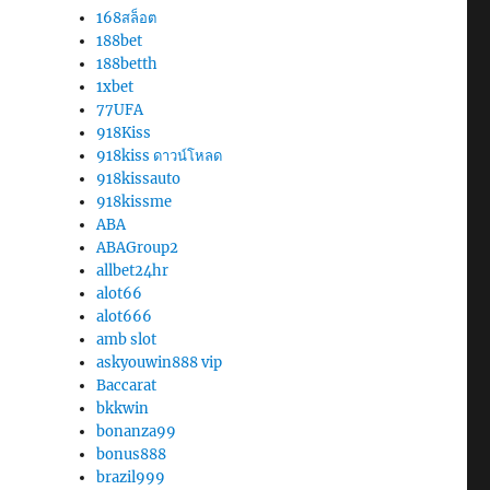
168สล็อต
188bet
188betth
1xbet
77UFA
918Kiss
918kiss ดาวน์โหลด
918kissauto
918kissme
ABA
ABAGroup2
allbet24hr
alot66
alot666
amb slot
askyouwin888 vip
Baccarat
bkkwin
bonanza99
bonus888
brazil999