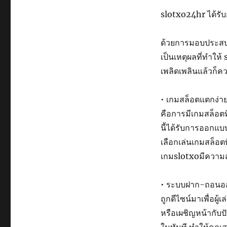
slotxo24hr ได้รับ
ด้วยการมอบประสบกา
เป็นเหตุผลที่ทำให้
เพลิดเพลินแล้วก็
• เกมสล็อตแตกง่า
คือการมีเกมสล็อต
นี้ได้รับการออกแบ
เลือกเล่นเกมสล็อต
เกมslotxoมีความสน
• ระบบฝาก-ถอนออโ
ถูกดีไซน์มาเพื่อผ
หรือเผชิญหน้ากับ