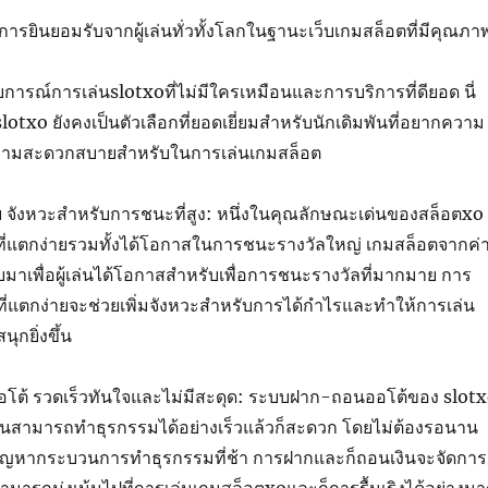
การยินยอมรับจากผู้เล่นทั่วทั้งโลกในฐานะเว็บเกมสล็อตที่มีคุณภา
รณ์การเล่นslotxoที่ไม่มีใครเหมือนและการบริการที่ดียอด นี่
 slotxo ยังคงเป็นตัวเลือกที่ยอดเยี่ยมสำหรับนักเดิมพันที่อยากความ
ความสะดวกสบายสำหรับในการเล่นเกมสล็อต
ย จังหวะสำหรับการชนะที่สูง: หนึ่งในคุณลักษณะเด่นของสล็อตxo
ที่แตกง่ายรวมทั้งได้โอกาสในการชนะรางวัลใหญ่ เกมสล็อตจากค่
บมาเพื่อผู้เล่นได้โอกาสสำหรับเพื่อการชนะรางวัลที่มากมาย การ
ที่แตกง่ายจะช่วยเพิ่มจังหวะสำหรับการได้กำไรและทำให้การเล่น
ุกยิ่งขึ้น
ต้ รวดเร็วทันใจและไม่มีสะดุด: ระบบฝาก-ถอนออโต้ของ slot
ู้เล่นสามารถทำธุรกรรมได้อย่างเร็วแล้วก็สะดวก โดยไม่ต้องรอนาน
ปัญหากระบวนการทำธุรกรรมที่ช้า การฝากและก็ถอนเงินจะจัดการ