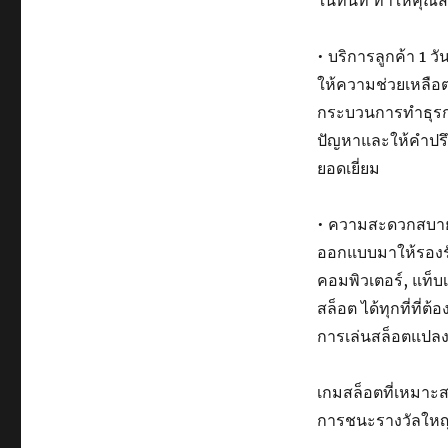
ในทันที ทำให้คุณส
• บริการลูกค้า 1 
ให้ความช่วยเหลือต
กระบวนการทำธุรก
ปัญหาและให้คำปรึกษ
ยอดเยี่ยม
• ความสะดวกสบายสำ
ออกแบบมาให้รองรับ
คอมพิวเตอร์, แท็
สล็อต ได้ทุกที่ที่
การเล่นสล็อตแปลงเป
เกมสล็อตที่เหมาะส
การชนะรางวัลใหญ