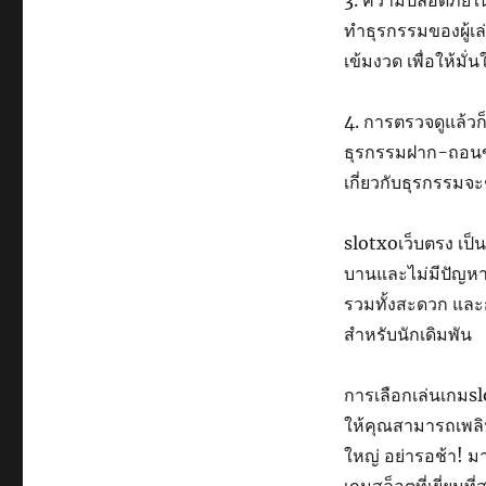
3. ความปลอดภัยใ
ทำธุรกรรมของผู้
เข้มงวด เพื่อให้
4. การตรวจดูแล้
ธุรกรรมฝาก-ถอนของ
เกี่ยวกับธุรกรรมจ
slotxoเว็บตรง เป็น
บานและไม่มีปัญหา
รวมทั้งสะดวก และก็บ
สำหรับนักเดิมพัน
การเลือกเล่นเกมsl
ให้คุณสามารถเพลิน
ใหญ่ อย่ารอช้า! 