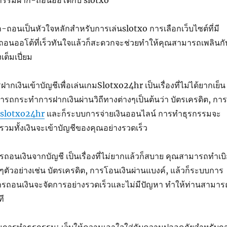
รรมฝาก-ถอนออโต้กับ slotxo
ถอนเป็นหัวใจหลักสำหรับการเล่นslotxo การเลือกเว็บไซต์ที่มี
อนออโต้ที่เร็วทันใจแล้วก็สะดวกจะช่วยทำให้คุณสามารถเพลินกั
เต็มเปี่ยม
ฝากเงินเข้าบัญชีเพื่อเล่นเกมSlotxo24hr เป็นเรื่องที่ไม่ได้ยากเย็น
มารถกระทำการฝากเงินผ่านวิถีทางต่างๆเป็นต้นว่า บัตรเครดิต, การ
slotxo24hr
และก็ระบบการจ่ายเงินออนไลน์ การทำธุรกรรมจะ
รวมทั้งเงินจะเข้าบัญชีของคุณอย่างรวดเร็ว
รถอนเงินจากบัญชี เป็นเรื่องที่ไม่ยากแล้วก็สบาย คุณสามารถทำเบ
ๆตัวอย่างเช่น บัตรเครดิต, การโอนเงินผ่านแบงค์, แล้วก็ระบบการ
การถอนเงินจะจัดการอย่างรวดเร็วและไม่มีปัญหา ทำให้ท่านสามาร
ที