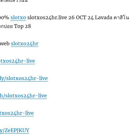
ุดได้แล้ววันนี้
100%
slotxo
slotxos24hr.live 26 OCT 24 Lavada คาสิโน
กบ่อย Top 28
 web
slotxo24hr
lotxos24hr-live
ly/slotxos24hr-live
th/slotxos24hr-live
otxos24hr-live
.ly/ZeEPJKUY