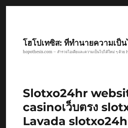
โฮโปเทซิส: ที่ทำนายความเป็น
hopothesis.com – สำรวจไอเดียและความเป็นไปได้ใหม่ ๆ ด้วย
Slotxo24hr websi
casinoเว็บตรง slotx
Lavada slotxo24hr