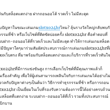
ันกับสล็อตแตกง่าย ฝากถอนออโต้ รวดเร็ว ไม่มีสะดุด
บปัญหาในขณะเล่นเกม
slotxo24hr
ไหม? ลุ้นรางวัลใหญ่กลับพบก
มที่ช้า หรือเว็บไซต์ที่ติดขัดบ่อยครั้ง slotxo24hr คือคำตอบที่
บฝาก-ถอนออโต้ที่รวดเร็วและไม่มีสะดุด ทำให้การเล่นเกมสล็อต
มีปัญหาใดๆมาร่วมสัมผัสประสบการณ์การเล่นเกมslotxo24hrที่ด
็อตxoเว็บตรง ที่มาพร้อมกับสล็อตแตกง่ายและก็บริการที่รวดเร็วทันใจ
24hrที่มีการแข่งขันสูง การเลือกเว็บไซต์ที่มีคุณภาพแล้วก็
็นเรื่องสำคัญ เพื่อให้ผู้เล่นสามารถเพลินใจกับการเล่นเกมได้อย่างไม
ังวลกับปัญหาต่างๆเป็นต้นว่า วิธีการทำธุรกรรมที่ช้า หรือการถอน
otxo24hr เป็นเยี่ยมในเว็บที่รองรับความต้องการนี้ได้อย่างครบถ้วน
สล็อตที่แตกง่าย ระบบฝาก-ถอนออโต้ที่เร็ว รวมทั้งประสบการณ์
เบิกบาน