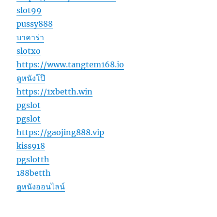
slot99
pussy888
บาคาร่า
slotxo
https://www.tangtem168.io
ดูหนังโป๊
https://1xbetth.win
pgslot
pgslot
https://gaojing888.vip
kiss918
pgslotth
188betth
ดูหนังออนไลน์