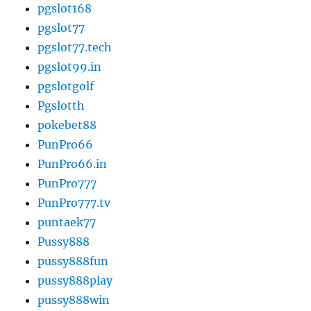
pgslot168
pgslot77
pgslot77.tech
pgslot99.in
pgslotgolf
Pgslotth
pokebet88
PunPro66
PunPro66.in
PunPro777
PunPro777.tv
puntaek77
Pussy888
pussy888fun
pussy888play
pussy888win