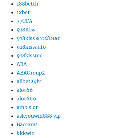
188betth
1xbet
77UFA
918Kiss
918kiss ดาวน์โหลด
918kissauto
918kissme
ABA
ABAGroup2
allbet24hr
alot66
alot666
amb slot
askyouwin888 vip
Baccarat
bkkwin