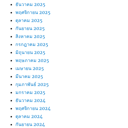
ธันวาคม 2025
พฤศจิกายน 2025
ตุลาคม 2025
กันยายน 2025
สิงหาคม 2025
กรกฎาคม 2025
มิถุนายน 2025
พฤษภาคม 2025
เมษายน 2025
มีนาคม 2025
กุมภาพันธ์ 2025
มกราคม 2025
ธันวาคม 2024
พฤศจิกายน 2024
ตุลาคม 2024
กันยายน 2024