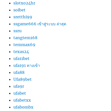
slotxo24hr
soibet
sretthi99
ssgame666 เข้าสู่ระบบ ล่าสุด
ssru
tangtem168
temmax69
texas24
ufa11bet
ufa191 ทางเข้า
ufa88
Ufa89bet
ufa9r
ufabet
ufabetxx
ufabombx