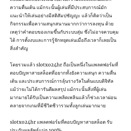
ความตื่นเต้น แม้กระนั้นผู้เล่นที่มีประสบการณ์มัก
แนะนำให้เล่นอย่างมีสติสัมปชัญญะ แล้วก็คิดว่าเป็น
กิจกรรมเพื่อความสนุกสนานมากกว่าการลงทุน ด้วย
เหตุว่าคำตอบของเกมขึ้นกับระบบสุ่ม ซึ่งไม่อาจควบคุม
ได้ การตั้งงบและการรู้จักหยุดเล่นเมื่อถึงเวลาก็เลยเป็น
สิ่งสำคัญ
โดยรวมแล้ว slotxo24hr ถือเป็นหนึ่งในแพลตฟอร์มที่
ตอบปัญหาสายสล็อตที่อยากทั้งยังความสนุก ความตื่น
เต้น และประสบการณ์การลุ้นรางวัลในต้นแบบดิจิทัล
แม้ว่าจะไม่ได้การันตีผลสรุป แม้กระนั้นสิ่งที่ผู้เล่น
มากมายได้รับเป็นความเพลิดเพลินแล้วก็ช่วงเวลาผ่อน
คลายจากเกมที่มีชีวิตชีวารวมทั้งลูกเล่นมากมาย
slotxo24hr แพลตฟอร์มที่ตอบปัญหาสายสล็อต รับ
ประกันผลลัพธ์แน่ๆ 100%