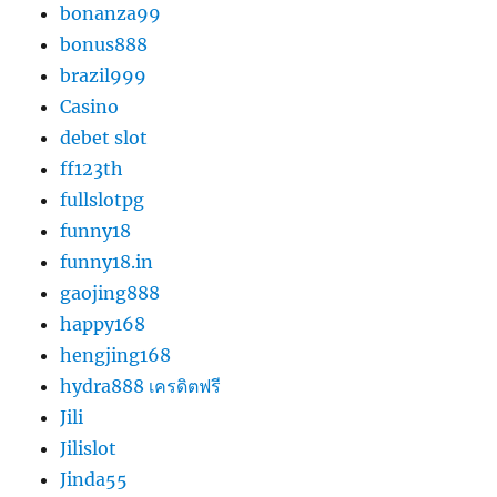
bonanza99
bonus888
brazil999
Casino
debet slot
ff123th
fullslotpg
funny18
funny18.in
gaojing888
happy168
hengjing168
hydra888 เครดิตฟรี
Jili
Jilislot
Jinda55