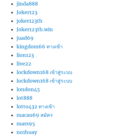
jinda888
Joker123
joker123th
Joker123th.win
juad69
kingdom66 ทางเข้า
lion123
live22
lockdown168 เข้าสู่ระบบ
lockdown168 เข้าสู่ระบบ
london45
lot888
lotto432 ทางเข้า
macau69 สมัคร
mars95
no1huay