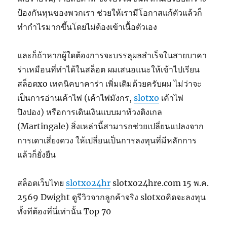
ป้องกันทุนของพวกเรา ช่วยให้เรามีโอกาสแก้ตัวแล้วก็
ทำกำไรมากขึ้นโดยไม่ต้องเข้าเนื้อตัวเอง
และก็ถ้าหากผู้ใดต้องการจะบรรลุผลสำเร็จในสายบาคา
ร่าเหมือนที่ทำได้ในสล็อต ผมเสนอแนะให้เข้าไปเรียน
สล็อตxo เทคนิคบาคาร่า เพิ่มเติมด้วยครับผม ไม่ว่าจะ
เป็นการอ่านเค้าไพ่ (เค้าไพ่มังกร,
slotxo
เค้าไพ่
ปิงปอง) หรือการเดินเงินแบบมาท้วงติงเกล
(Martingale) สิ่งเหล่านี้สามารถช่วยเปลี่ยนแปลงจาก
การเดาเสี่ยงดวง ให้เปลี่ยนเป็นการลงทุนที่มีหลักการ
แล้วก็ยั่งยืน
สล็อตเว็บไทย
slotxo24hr
slotxo24hre.com 15 พ.ค.
2569 Dwight ดูรีวิวจากลูกค้าจริง slotxoคิดจะลงทุน
ทั้งทีต้องที่นี่เท่านั้น Top 70