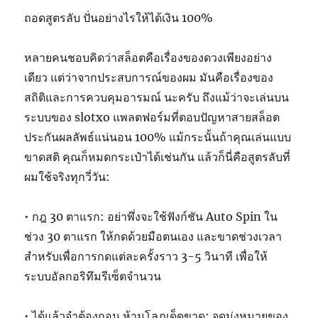
ถอดสูตรลับ ปั่นอย่างไรให้ได้เงิน 100%
หลายคนชอบคิดว่าสล็อตคือเรื่องของดวงเพียงอย่าง
เดียว แต่ว่าจากประสบการณ์ของผม มันคือเรื่องของ
สถิติและการควบคุมอารมณ์ นะครับ ถึงแม้ว่าจะเล่นบน
ระบบของ slotxo แพลตฟอร์มที่ตอบปัญหาสายสล็อต
ประกันผลลัพธ์แน่นอน 100% แม้กระนั้นถ้าคุณเล่นแบบ
ขาดสติ คุณก็หมดกระเป๋าได้เช่นกัน แล้วก็นี่คือสูตรลับที่
ผมใช้จริงทุกวี่วัน:
• กฎ 30 ตาแรก: อย่าพึ่งจะใช้ฟังก์ชัน Auto Spin ใน
ช่วง 30 ตาแรก ให้กดด้วยมือตนเอง และขาดช่วงเวลา
สำหรับเพื่อการกดแต่ละครั้งราว 3-5 วินาที เพื่อให้
ระบบอัลกอริทึมรีเซ็ตจำนวน
• ได้แล้วจำต้องถอน ห้ามโลภเด็ดขาด: จุดมุ่งหมายของ