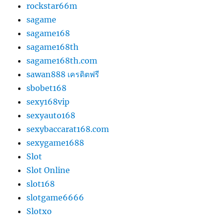
rockstar66m
sagame
sagame168
sagame168th
sagame168th.com
sawan888 เครดิตฟรี
sbobet168
sexy168vip
sexyauto168
sexybaccarat168.com
sexygame1688
Slot
Slot Online
slot168
slotgame6666
Slotxo