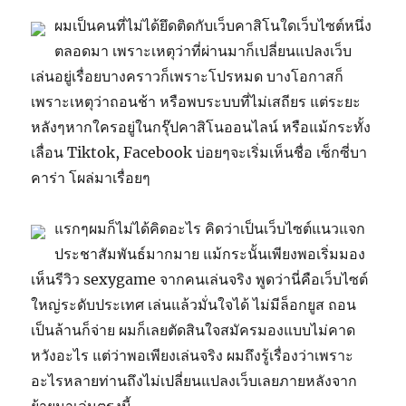
ผมเป็นคนที่ไม่ได้ยึดติดกับเว็บคาสิโนใดเว็บไซต์หนึ่ง
ตลอดมา เพราะเหตุว่าที่ผ่านมาก็เปลี่ยนแปลงเว็บ
เล่นอยู่เรื่อยบางคราวก็เพราะโปรหมด บางโอกาสก็
เพราะเหตุว่าถอนช้า หรือพบระบบที่ไม่เสถียร แต่ระยะ
หลังๆหากใครอยู่ในกรุ๊ปคาสิโนออนไลน์ หรือแม้กระทั้ง
เลื่อน Tiktok, Facebook บ่อยๆจะเริ่มเห็นชื่อ เซ็กซี่บา
คาร่า โผล่มาเรื่อยๆ
แรกๆผมก็ไม่ได้คิดอะไร คิดว่าเป็นเว็บไซต์แนวแจก
ประชาสัมพันธ์มากมาย แม้กระนั้นเพียงพอเริ่มมอง
เห็นรีวิว sexygame จากคนเล่นจริง พูดว่านี่คือเว็บไซต์
ใหญ่ระดับประเทศ เล่นแล้วมั่นใจได้ ไม่มีล็อกยูส ถอน
เป็นล้านก็จ่าย ผมก็เลยตัดสินใจสมัครมองแบบไม่คาด
หวังอะไร แต่ว่าพอเพียงเล่นจริง ผมถึงรู้เรื่องว่าเพราะ
อะไรหลายท่านถึงไม่เปลี่ยนแปลงเว็บเลยภายหลังจาก