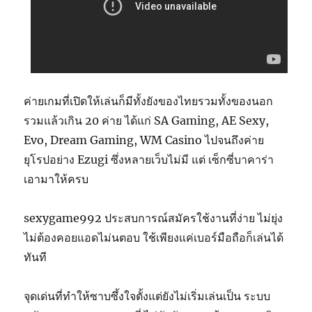
ค่ายเกมที่เปิดให้เล่นก็มีทั้งยังของไทยรวมทั้งของนอก
รวมแล้วเกิน 20 ค่าย ได้แก่ SA Gaming, AE Sexy,
Evo, Dream Gaming, WM Casino ไปจนถึงค่าย
ยุโรปอย่าง Ezugi ซึ่งหลายเว็บไม่มี แต่ เซ็กซี่บาคาร่า
เอามาให้ครบ
sexygame992 ประสบการณ์สมัครใช้งานที่ง่าย ไม่ยุ่ง
ไม่ต้องคอยแอดไม่นตอบ ใช้เพียงแค่เบอร์มือถือก็เล่นได้
ทันที
จุดเด่นที่ทำให้ซาบซึ้งใจตั้งแต่ยังไม่เริ่มเล่นเป็น ระบบ