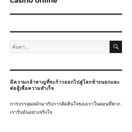
casino online
ค้นห
ค้นหา:
มีความกล้าหาญที่จะก้าวออกไปสู่โลกข้างนอกและ
ต่อสู้เพื่อความสำเร็จ
การบรรลุผลมักมากับการตัดสินใจของเราในตอนที่พวก
เรารับมันอย่างจริงใจ