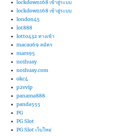
lockdown168 เข้าสู่ระบบ
lockdown168 เข้าสู่ระบบ
london45
lot888
lotto432 ทางเข้า
macau69 สมัคร
mars95
no1huay
no1huay.com
okc4
p2vvip
panama888
panda555
PG
PG Slot
PG Slot เว็บใหม่