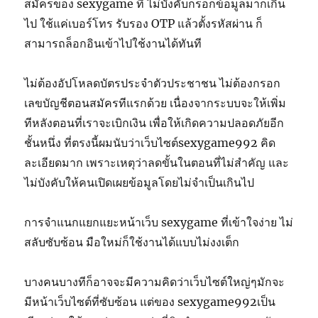
สมัครของ sexygame ที่ ไม่บังคับกรอกข้อมูลมากเกิน
ไป ใช้แค่เบอร์โทร รับรอง OTP แล้วตั้งรหัสผ่าน ก็
สามารถล็อกอินเข้าไปใช้งานได้ทันที
ไม่ต้องอัปโหลดบัตรประจำตัวประชาชน ไม่ต้องกรอก
เลขบัญชีตอนสมัครทีแรกด้วย เนื่องจากระบบจะให้เพิ่ม
ทีหลังตอนที่เราจะเบิกเงิน เพื่อให้เกิดความปลอดภัยอีก
ชั้นหนึ่ง ที่ตรงนี้ผมนับว่าเว็บไซต์sexygame992 คิด
ละเอียดมาก เพราะเหตุว่าลดขั้นในตอนที่ไม่สำคัญ และ
ไม่บังคับให้คนเปิดเผยข้อมูลโดยไม่จำเป็นเกินไป
การจำแนกแยกแยะหน้าเว็บ sexygame ที่เข้าใจง่าย ไม่
สลับซับซ้อน มือใหม่ก็ใช้งานได้แบบไม่งงเต็ก
บางคนบางทีก็อาจจะมีความคิดว่าเว็บไซต์ใหญ่ๆมักจะ
มีหน้าเว็บไซต์ที่ซับซ้อน แต่ของ sexygame992เป็น