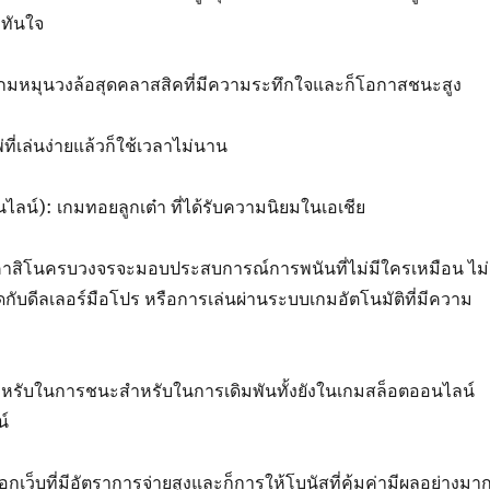
็วทันใจ
 เกมหมุนวงล้อสุดคลาสสิคที่มีความระทึกใจและก็โอกาสชนะสูง
่ที่เล่นง่ายแล้วก็ใช้เวลาไม่นาน
ไลน์): เกมทอยลูกเต๋า ที่ได้รับความนิยมในเอเชีย
ารคาสิโนครบวงจรจะมอบประสบการณ์การพนันที่ไม่มีใครเหมือน ไม่
ดกับดีลเลอร์มือโปร หรือการเล่นผ่านระบบเกมอัตโนมัติที่มีความ
สำหรับในการชนะสำหรับในการเดิมพันทั้งยังในเกมสล็อตออนไลน์
์
เว็บที่มีอัตราการจ่ายสูงและก็การให้โบนัสที่คุ้มค่ามีผลอย่างมา