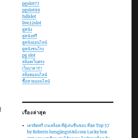
pgslot77
pgslot99
fullslot
live22slot
ร
ดูหนัง
ดูหนังฟรี
ดูหนังออนไลน์
ดูหนังชนโรง
pg slot
สล็อตเว็บตรง
เว็บบาคาร่า
สล็อตออนไลน์
ซื้อหวยออนไลน์
่
เรื่องล่าสุด
็
เครดิตฟรี เกมสล็อต ที่ผู้เล่นชื่นชอบ ที่สุด Top 57
by Roberto hengjing168d.com Lucky box