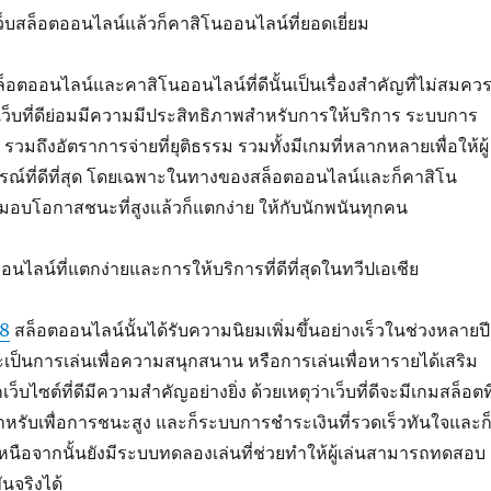
็บสล็อตออนไลน์แล้วก็คาสิโนออนไลน์ที่ยอดเยี่ยม
ล็อตออนไลน์และคาสิโนออนไลน์ที่ดีนั้นเป็นเรื่องสำคัญที่ไม่สมคว
าเว็บที่ดีย่อมมีความมีประสิทธิภาพสำหรับการให้บริการ ระบบการ
รวมถึงอัตราการจ่ายที่ยุติธรรม รวมทั้งมีเกมที่หลากหลายเพื่อให้ผู้
ารณ์ที่ดีที่สุด โดยเฉพาะในทางของสล็อตออนไลน์และก็คาสิโน
มอบโอกาสชนะที่สูงแล้วก็แตกง่าย ให้กับนักพนันทุกคน
นไลน์ที่แตกง่ายและการให้บริการที่ดีที่สุดในทวีปเอเชีย
8
สล็อตออนไลน์นั้นได้รับความนิยมเพิ่มขึ้นอย่างเร็วในช่วงหลายปี
จะเป็นการเล่นเพื่อความสนุกสนาน หรือการเล่นเพื่อหารายได้เสริม
ว็บไซต์ที่ดีมีความสำคัญอย่างยิ่ง ด้วยเหตุว่าเว็บที่ดีจะมีเกมสล็อตที
หรับเพื่อการชนะสูง และก็ระบบการชำระเงินที่รวดเร็วทันใจและก
หนือจากนั้นยังมีระบบทดลองเล่นที่ช่วยทำให้ผู้เล่นสามารถทดสอบ
นจริงได้