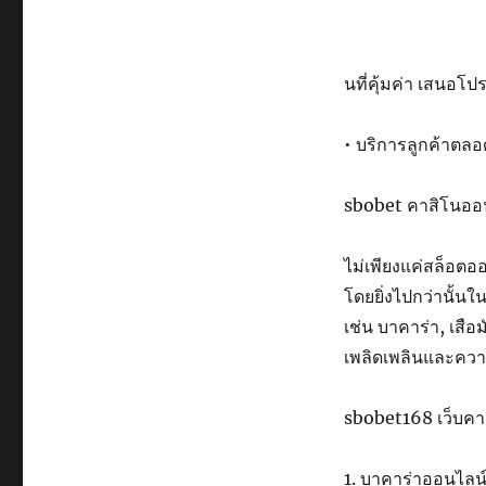
นที่คุ้มค่า เสนอโ
• บริการลูกค้าตล
sbobet คาสิโนออน
ไม่เพียงแค่สล็อตออ
โดยยิ่งไปกว่านั้นใ
เช่น บาคาร่า, เสือม
เพลิดเพลินและควา
sbobet168 เว็บคาส
1. บาคาร่าออนไลน์