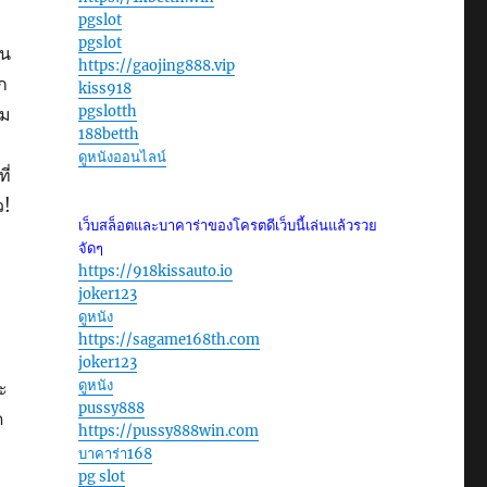
pgslot
pgslot
่น
https://gaojing888.vip
ก
kiss918
pgslotth
็ม
188betth
ดูหนังออนไลน์
ี่
ว!
เว็บสล็อตและบาคาร่าของโครตดีเว็บนี้เล่นแล้วรวย
จัดๆ
https://918kissauto.io
joker123
ดูหนัง
https://sagame168th.com
joker123
ดูหนัง
ะ
pussy888
ด
https://pussy888win.com
บาคาร่า168
pg slot