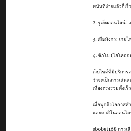
พนันที่ง่ายแล้วก็เร
2. รูเล็ตออนไลน์:
3. เสือมังกร: เกมไพ
4. ซิกโบ (ไฮโลออน
เว็บไซต์ที่มีบริก
ว่าจะเป็นการเล่นส
เที่ยงตรงรวมทั้งเร็ว
เมื่อพูดถึงโอกาส
และคาสิโนออนไลน
sbobet168 การเลือก