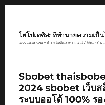
โฮโปเทซิส: ที่ทำนายความเป็น
hopothesis.com – สำรวจไอเดียและความเป็นไปได้ใหม่ ๆ ด้วย
Sbobet thaisbobet
2024 sbobet เว็บส
ระบบออโต้ 100% รอง