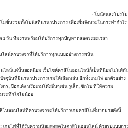
• โบนัสและโปรโมช
ปรโมชั่นรวมทั้งโบนัสที่นานาประการ เพื่อเพิ่มจังหวะในการทำกำไร
อด 1 วัน ทีมงานพร้อมให้บริการทุกปัญหาตลอดระยะเวลา
ไลน์ครบวงจรที่ให้บริการทุกแบบอย่างการพนัน
นไลน์แค่นั้นยอดนิยม เว็บไซต์คาสิโนออนไลน์ก็เป็นที่นิยมไม่แพ้กั
นปัจจุบันที่มีนานาประการเกมให้เลือกเล่น อีกทั้งเกมไพ่ ยกตัวอย่าง
ังกร, ป๊อกเด้ง หรือเกมโต๊ะอื่นๆเช่น รูเล็ต, ซิกโบ ที่ให้ความ
มระทึกใจไม่น้อย
ิโนออนไลน์ที่ครบวงจรจะให้บริการเกมคาสิโนที่มากมายดังนี้
: เกมไพ่ที่ได้รับความนิยมสูงสุดในคาสิโนออนไลน์ ด้วยรูปแบบกา