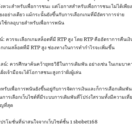
ังหวะสำหรับเพื่อการชนะ แต่โอกาสสำหรับเพื่อการชนะไม่ได้เพียง
ียงอย่างเดียว แม้กระนั้นยังขึ้นกับการเลือกเกมที่มีอัตราการจ่าย
รใช้กลอุบายสำหรับเพื่อการพนัน
์: ควรจะเลือกเกมสล็อตที่มี RTP สูง โดย RTP คืออัตราการคืนเงิ
ลือกเกมสล็อตที่มี RTP สูง ช่องทางในการทำกำไรจะเพิ่มขึ้น
น์: ควรศึกษาค้นคว้ายุทธวิธีในการเดิมพัน อย่างเช่น ในเกมบาค
่งเจ้ามือจะได้โอกาสชนะสูงกว่าฝั่งผู้เล่น
ำหรับเพื่อการพนันยังขึ้นอยู่กับการจัดการเงินและก็การเลือกเดิมพันท
ารเลือกเว็บไซต์ที่มีระบบการเดิมพันที่โปร่งใสรวมทั้งมีความเที่
ญที่สุด
ปรโมชั่นที่น่าสนใจจากเว็บไซต์ชั้น 1 sbobet168